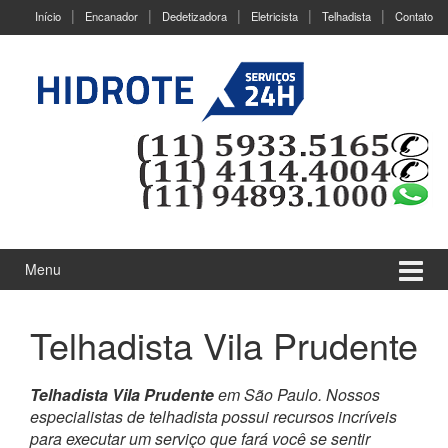
Ir
Pular
Início
Encanador
Dedetizadora
Eletricista
Telhadista
Contato
para
para
o
menu
Conteúdo
principal
Menu
Telhadista Vila Prudente
Telhadista Vila Prudente
em São Paulo. Nossos
especialistas de telhadista possui recursos incríveis
para executar um serviço que fará você se sentir