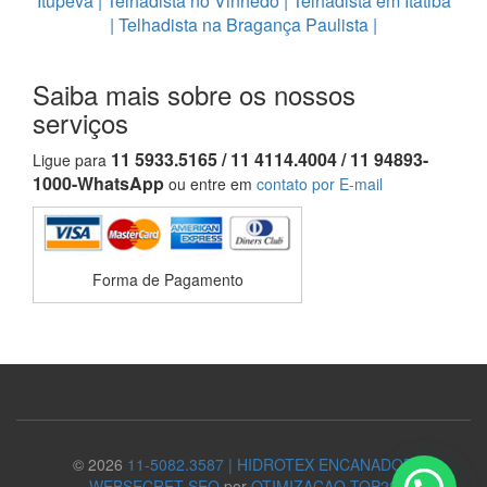
Itupeva
|
Telhadista no Vinhedo
|
Telhadista em Itatiba
|
Telhadista na Bragança Paulista
|
Saiba mais sobre os nossos
serviços
11 5933.5165 / 11 4114.4004 / 11 94893-
Ligue para
1000-WhatsApp
ou entre em
contato por E-mail
Forma de Pagamento
© 2026
11-5082.3587 | HIDROTEX ENCANADOR
WEBSECRET-SEO
por
OTIMIZACAO TOP20