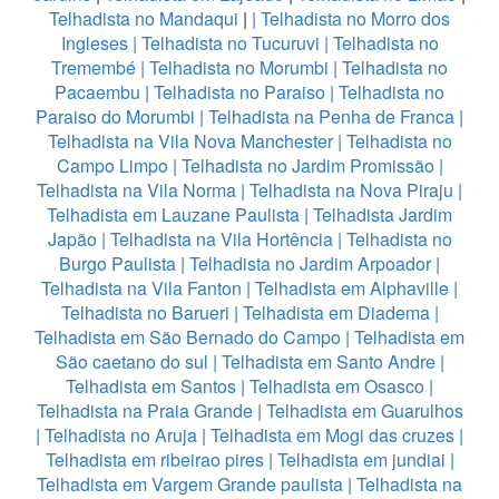
Telhadista no Mandaqui
|
|
Telhadista no Morro dos
Ingleses
|
Telhadista no Tucuruvi
|
Telhadista no
Tremembé
|
Telhadista no Morumbi
|
Telhadista no
Pacaembu
|
Telhadista no Paraiso
|
Telhadista no
Paraiso do Morumbi
|
Telhadista na Penha de Franca
|
Telhadista na Vila Nova Manchester
|
Telhadista no
Campo Limpo
|
Telhadista no Jardim Promissão
|
Telhadista na Vila Norma
|
Telhadista na Nova Piraju
|
Telhadista em Lauzane Paulista
|
Telhadista Jardim
Japão
|
Telhadista na Vila Hortência
|
Telhadista no
Burgo Paulista
|
Telhadista no Jardim Arpoador
|
Telhadista na Vila Fanton
|
Telhadista em Alphaville
|
Telhadista no Barueri
|
Telhadista em Diadema
|
Telhadista em São Bernado do Campo
|
Telhadista em
São caetano do sul
|
Telhadista em Santo Andre
|
Telhadista em Santos
|
Telhadista em Osasco
|
Telhadista na Praia Grande
|
Telhadista em Guarulhos
|
Telhadista no Aruja
|
Telhadista em Mogi das cruzes
|
Telhadista em ribeirao pires
|
Telhadista em jundiai
|
Telhadista em Vargem Grande paulista
|
Telhadista na