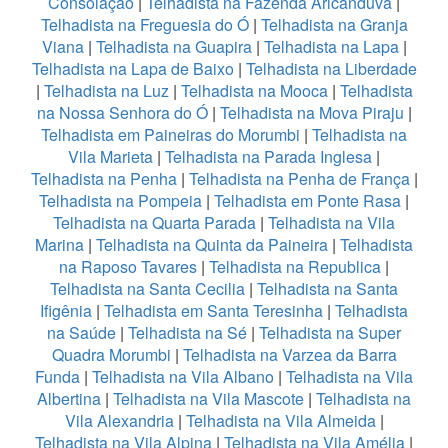
Consolação
|
Telhadista na Fazenda Aricanduva
|
Telhadista na Freguesia do Ó
|
Telhadista na Granja
Viana
|
Telhadista na Guapira
|
Telhadista na Lapa
|
Telhadista na Lapa de Baixo
|
Telhadista na Liberdade
|
Telhadista na Luz
|
Telhadista na Mooca
|
Telhadista
na Nossa Senhora do Ó
|
Telhadista na Mova Piraju
|
Telhadista em Paineiras do Morumbi
|
Telhadista na
Vila Marieta
|
Telhadista na Parada Inglesa
|
Telhadista na Penha
|
Telhadista na Penha de França
|
Telhadista na Pompeia
|
Telhadista em Ponte Rasa
|
Telhadista na Quarta Parada
|
Telhadista na Vila
Marina
|
Telhadista na Quinta da Paineira
|
Telhadista
na Raposo Tavares
|
Telhadista na Republica
|
Telhadista na Santa Cecilia
|
Telhadista na Santa
Ifigênia
|
Telhadista em Santa Teresinha
|
Telhadista
na Saúde
|
Telhadista na Sé
|
Telhadista na Super
Quadra Morumbi
|
Telhadista na Varzea da Barra
Funda
|
Telhadista na Vila Albano
|
Telhadista na Vila
Albertina
|
Telhadista na Vila Mascote
|
Telhadista na
Vila Alexandria
|
Telhadista na Vila Almeida
|
Telhadista na Vila Alpina
|
Telhadista na Vila Amélia
|