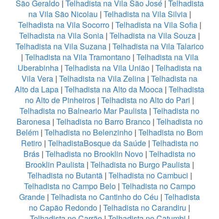
São Geraldo
|
Telhadista na Vila São José
|
Telhadista
na Vila São Nicolau
|
Telhadista na Vila Silvia
|
Telhadista na Vila Socorro
|
Telhadista na Vila Sofia
|
Telhadista na Vila Sonia
|
Telhadista na Vila Souza
|
Telhadista na Vila Suzana
|
Telhadista na Vila Talarico
|
Telhadista na Vila Tramontano
|
Telhadista na Vila
Uberabinha
|
Telhadista na Vila União
|
Telhadista na
Vila Vera
|
Telhadista na Vila Zelina
|
Telhadista na
Alto da Lapa
|
Telhadista na Alto da Mooca
|
Telhadista
no Alto de Pinheiros
|
Telhadista no Alto do Pari
|
Telhadista no Balneario Mar Paulista
|
Telhadista no
Baronesa
|
Telhadista no Barro Branco
|
Telhadista no
Belém
|
Telhadista no Belenzinho
|
Telhadista no Bom
Retiro
|
TelhadistaBosque da Saúde
|
Telhadista no
Brás
|
Telhadista no Brooklin Novo
|
Telhadista no
Brooklin Paulista
|
Telhadista no Burgo Paulista
|
Telhadista no Butantã
|
Telhadista no Cambuci
|
Telhadista no Campo Belo
|
Telhadista no Campo
Grande
|
Telhadista no Cantinho do Céu
|
Telhadista
no Capão Redondo
|
Telhadista no Carandiru
|
Telhadista no Carrão
|
Telhadista no Catumbi
|