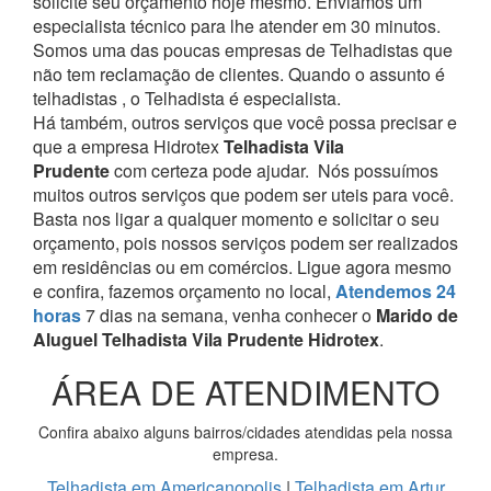
solicite seu orçamento hoje mesmo. Enviamos um
especialista técnico para lhe atender em 30 minutos.
Somos uma das poucas empresas de Telhadistas que
não tem reclamação de clientes. Quando o assunto é
telhadistas , o Telhadista é especialista.
Há também, outros serviços que você possa precisar e
que a empresa Hidrotex
Telhadista Vila
Prudente
com certeza pode ajudar.
Nós possuímos
muitos outros serviços que podem ser uteis para você.
Basta nos ligar a qualquer momento e solicitar o seu
orçamento, pois nossos serviços podem ser realizados
em residências ou em comércios.
Ligue agora mesmo
e confira, fazemos orçamento no local,
Atendemos 24
horas
7 dias na semana, venha conhecer o
Marido de
Aluguel Telhadista Vila Prudente Hidrotex
.
ÁREA DE ATENDIMENTO
Confira abaixo alguns bairros/cidades atendidas pela nossa
empresa.
Telhadista em Americanopolis
|
Telhadista em Artur