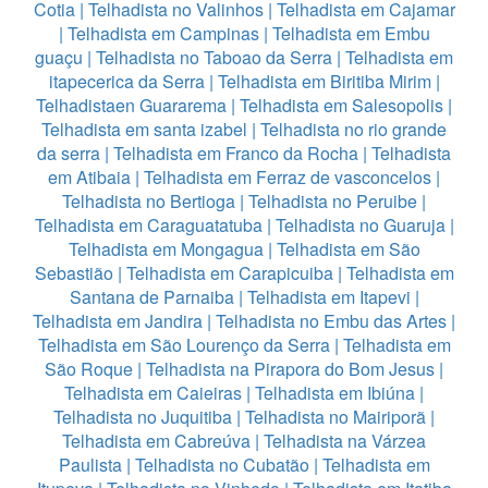
Cotia
|
Telhadista no Valinhos
|
Telhadista em Cajamar
|
Telhadista em Campinas
|
Telhadista em Embu
guaçu
|
Telhadista no Taboao da Serra
|
Telhadista em
itapecerica da Serra
|
Telhadista em Biritiba Mirim
|
Telhadistaen Guararema
|
Telhadista em Salesopolis
|
Telhadista em santa izabel
|
Telhadista no rio grande
da serra
|
Telhadista em Franco da Rocha
|
Telhadista
em Atibaia
|
Telhadista em Ferraz de vasconcelos
|
Telhadista no Bertioga
|
Telhadista no Peruibe
|
Telhadista em Caraguatatuba
|
Telhadista no Guaruja
|
Telhadista em Mongagua
|
Telhadista em São
Sebastião
|
Telhadista em Carapicuiba
|
Telhadista em
Santana de Parnaiba
|
Telhadista em Itapevi
|
Telhadista em Jandira
|
Telhadista no Embu das Artes
|
Telhadista em São Lourenço da Serra
|
Telhadista em
São Roque
|
Telhadista na Pirapora do Bom Jesus
|
Telhadista em Caieiras
|
Telhadista em Ibiúna
|
Telhadista no Juquitiba
|
Telhadista no Mairiporã
|
Telhadista em Cabreúva
|
Telhadista na Várzea
Paulista
|
Telhadista no Cubatão
|
Telhadista em