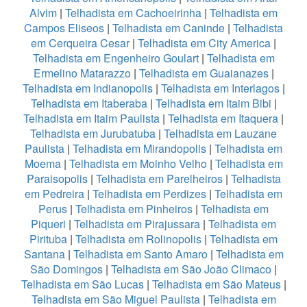
Alvim
|
Telhadista em Cachoeirinha
|
Telhadista em
Campos Eliseos
|
Telhadista em Caninde
|
Telhadista
em Cerqueira Cesar
|
Telhadista em City America
|
Telhadista em Engenheiro Goulart
|
Telhadista em
Ermelino Matarazzo
|
Telhadista em Guaianazes
|
Telhadista em Indianopolis
|
Telhadista em Interlagos
|
Telhadista em Itaberaba
|
Telhadista em Itaim Bibi
|
Telhadista em Itaim Paulista
|
Telhadista em Itaquera
|
Telhadista em Jurubatuba
|
Telhadista em Lauzane
Paulista
|
Telhadista em Mirandopolis
|
Telhadista em
Moema
|
Telhadista em Moinho Velho
|
Telhadista em
Paraisopolis
|
Telhadista em Parelheiros
|
Telhadista
em Pedreira
|
Telhadista em Perdizes
|
Telhadista em
Perus
|
Telhadista em Pinheiros
|
Telhadista em
Piqueri
|
Telhadista em Pirajussara
|
Telhadista em
Pirituba
|
Telhadista em Rolinopolis
|
Telhadista em
Santana
|
Telhadista em Santo Amaro
|
Telhadista em
São Domingos
|
Telhadista em São João Climaco
|
Telhadista em São Lucas
|
Telhadista em São Mateus
|
Telhadista em São Miguel Paulista
|
Telhadista em