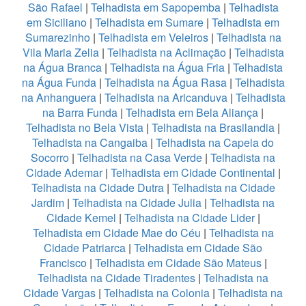
São Rafael
|
Telhadista em Sapopemba
|
Telhadista
em Siciliano
|
Telhadista em Sumare
|
Telhadista em
Sumarezinho
|
Telhadista em Veleiros
|
Telhadista na
Vila Maria Zelia
|
Telhadista na Aclimação
|
Telhadista
na Água Branca
|
Telhadista na Água Fria
|
Telhadista
na Água Funda
|
Telhadista na Água Rasa
|
Telhadista
na Anhanguera
|
Telhadista na Aricanduva
|
Telhadista
na Barra Funda
|
Telhadista em Bela Aliança
|
Telhadista no Bela Vista
|
Telhadista na Brasilandia
|
Telhadista na Cangaiba
|
Telhadista na Capela do
Socorro
|
Telhadista na Casa Verde
|
Telhadista na
Cidade Ademar
|
Telhadista em Cidade Continental
|
Telhadista na Cidade Dutra
|
Telhadista na Cidade
Jardim
|
Telhadista na Cidade Julia
|
Telhadista na
Cidade Kemel
|
Telhadista na Cidade Lider
|
Telhadista em Cidade Mae do Céu
|
Telhadista na
Cidade Patriarca
|
Telhadista em Cidade São
Francisco
|
Telhadista em Cidade São Mateus
|
Telhadista na Cidade Tiradentes
|
Telhadista na
Cidade Vargas
|
Telhadista na Colonia
|
Telhadista na