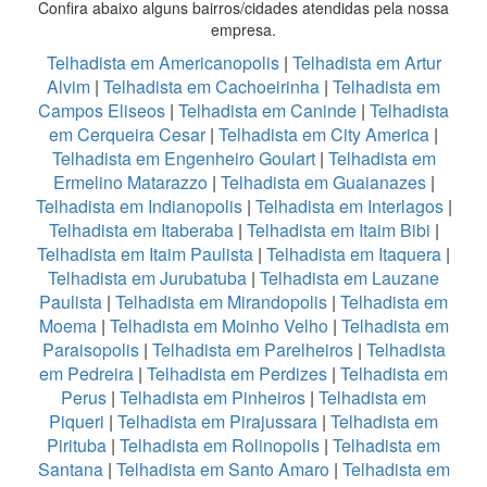
Confira abaixo alguns bairros/cidades atendidas pela nossa
empresa.
Telhadista em Americanopolis
|
Telhadista em Artur
Alvim
|
Telhadista em Cachoeirinha
|
Telhadista em
Campos Eliseos
|
Telhadista em Caninde
|
Telhadista
em Cerqueira Cesar
|
Telhadista em City America
|
Telhadista em Engenheiro Goulart
|
Telhadista em
Ermelino Matarazzo
|
Telhadista em Guaianazes
|
Telhadista em Indianopolis
|
Telhadista em Interlagos
|
Telhadista em Itaberaba
|
Telhadista em Itaim Bibi
|
Telhadista em Itaim Paulista
|
Telhadista em Itaquera
|
Telhadista em Jurubatuba
|
Telhadista em Lauzane
Paulista
|
Telhadista em Mirandopolis
|
Telhadista em
Moema
|
Telhadista em Moinho Velho
|
Telhadista em
Paraisopolis
|
Telhadista em Parelheiros
|
Telhadista
em Pedreira
|
Telhadista em Perdizes
|
Telhadista em
Perus
|
Telhadista em Pinheiros
|
Telhadista em
Piqueri
|
Telhadista em Pirajussara
|
Telhadista em
Pirituba
|
Telhadista em Rolinopolis
|
Telhadista em
Santana
|
Telhadista em Santo Amaro
|
Telhadista em