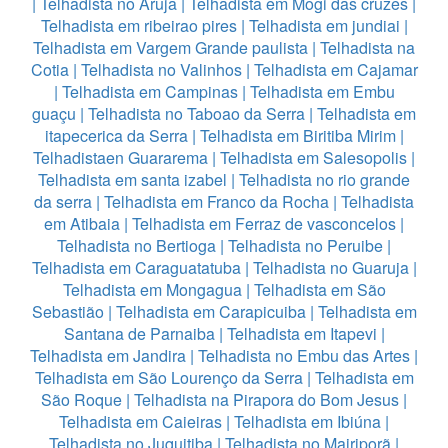
|
Telhadista no Aruja
|
Telhadista em Mogi das cruzes
|
Telhadista em ribeirao pires
|
Telhadista em jundiai
|
Telhadista em Vargem Grande paulista
|
Telhadista na
Cotia
|
Telhadista no Valinhos
|
Telhadista em Cajamar
|
Telhadista em Campinas
|
Telhadista em Embu
guaçu
|
Telhadista no Taboao da Serra
|
Telhadista em
itapecerica da Serra
|
Telhadista em Biritiba Mirim
|
Telhadistaen Guararema
|
Telhadista em Salesopolis
|
Telhadista em santa izabel
|
Telhadista no rio grande
da serra
|
Telhadista em Franco da Rocha
|
Telhadista
em Atibaia
|
Telhadista em Ferraz de vasconcelos
|
Telhadista no Bertioga
|
Telhadista no Peruibe
|
Telhadista em Caraguatatuba
|
Telhadista no Guaruja
|
Telhadista em Mongagua
|
Telhadista em São
Sebastião
|
Telhadista em Carapicuiba
|
Telhadista em
Santana de Parnaiba
|
Telhadista em Itapevi
|
Telhadista em Jandira
|
Telhadista no Embu das Artes
|
Telhadista em São Lourenço da Serra
|
Telhadista em
São Roque
|
Telhadista na Pirapora do Bom Jesus
|
Telhadista em Caieiras
|
Telhadista em Ibiúna
|
Telhadista no Juquitiba
|
Telhadista no Mairiporã
|