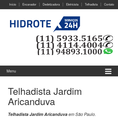
Ir
Pular
Início
Encanador
Dedetizadora
Eletricista
Telhadista
Contato
para
para
o
menu
Conteúdo
principal
Menu
Telhadista Jardim
Aricanduva
Telhadista Jardim Aricanduva
em São Paulo.