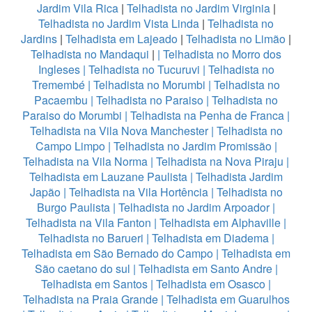
Jardim Vila Rica
|
Telhadista no Jardim Virginia
|
Telhadista no Jardim Vista Linda
|
Telhadista no
Jardins
|
Telhadista em Lajeado
|
Telhadista no Limão
|
Telhadista no Mandaqui
|
|
Telhadista no Morro dos
Ingleses
|
Telhadista no Tucuruvi
|
Telhadista no
Tremembé
|
Telhadista no Morumbi
|
Telhadista no
Pacaembu
|
Telhadista no Paraiso
|
Telhadista no
Paraiso do Morumbi
|
Telhadista na Penha de Franca
|
Telhadista na Vila Nova Manchester
|
Telhadista no
Campo Limpo
|
Telhadista no Jardim Promissão
|
Telhadista na Vila Norma
|
Telhadista na Nova Piraju
|
Telhadista em Lauzane Paulista
|
Telhadista Jardim
Japão
|
Telhadista na Vila Hortência
|
Telhadista no
Burgo Paulista
|
Telhadista no Jardim Arpoador
|
Telhadista na Vila Fanton
|
Telhadista em Alphaville
|
Telhadista no Barueri
|
Telhadista em Diadema
|
Telhadista em São Bernado do Campo
|
Telhadista em
São caetano do sul
|
Telhadista em Santo Andre
|
Telhadista em Santos
|
Telhadista em Osasco
|
Telhadista na Praia Grande
|
Telhadista em Guarulhos