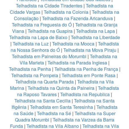
Telhadista na Cidade Tiradentes
|
Telhadista na
Cidade Vargas
|
Telhadista na Colonia
|
Telhadista na
Consolação
|
Telhadista na Fazenda Aricanduva
|
Telhadista na Freguesia do Ó
|
Telhadista na Granja
Viana
|
Telhadista na Guapira
|
Telhadista na Lapa
|
Telhadista na Lapa de Baixo
|
Telhadista na Liberdade
|
Telhadista na Luz
|
Telhadista na Mooca
|
Telhadista
na Nossa Senhora do Ó
|
Telhadista na Mova Piraju
|
Telhadista em Paineiras do Morumbi
|
Telhadista na
Vila Marieta
|
Telhadista na Parada Inglesa
|
Telhadista na Penha
|
Telhadista na Penha de França
|
Telhadista na Pompeia
|
Telhadista em Ponte Rasa
|
Telhadista na Quarta Parada
|
Telhadista na Vila
Marina
|
Telhadista na Quinta da Paineira
|
Telhadista
na Raposo Tavares
|
Telhadista na Republica
|
Telhadista na Santa Cecilia
|
Telhadista na Santa
Ifigênia
|
Telhadista em Santa Teresinha
|
Telhadista
na Saúde
|
Telhadista na Sé
|
Telhadista na Super
Quadra Morumbi
|
Telhadista na Varzea da Barra
Funda
|
Telhadista na Vila Albano
|
Telhadista na Vila