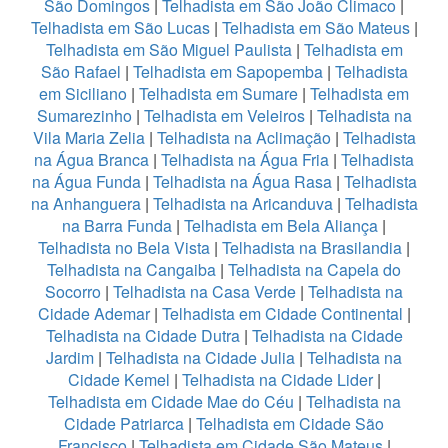
São Domingos
|
Telhadista em São João Climaco
|
Telhadista em São Lucas
|
Telhadista em São Mateus
|
Telhadista em São Miguel Paulista
|
Telhadista em
São Rafael
|
Telhadista em Sapopemba
|
Telhadista
em Siciliano
|
Telhadista em Sumare
|
Telhadista em
Sumarezinho
|
Telhadista em Veleiros
|
Telhadista na
Vila Maria Zelia
|
Telhadista na Aclimação
|
Telhadista
na Água Branca
|
Telhadista na Água Fria
|
Telhadista
na Água Funda
|
Telhadista na Água Rasa
|
Telhadista
na Anhanguera
|
Telhadista na Aricanduva
|
Telhadista
na Barra Funda
|
Telhadista em Bela Aliança
|
Telhadista no Bela Vista
|
Telhadista na Brasilandia
|
Telhadista na Cangaiba
|
Telhadista na Capela do
Socorro
|
Telhadista na Casa Verde
|
Telhadista na
Cidade Ademar
|
Telhadista em Cidade Continental
|
Telhadista na Cidade Dutra
|
Telhadista na Cidade
Jardim
|
Telhadista na Cidade Julia
|
Telhadista na
Cidade Kemel
|
Telhadista na Cidade Lider
|
Telhadista em Cidade Mae do Céu
|
Telhadista na
Cidade Patriarca
|
Telhadista em Cidade São
Francisco
|
Telhadista em Cidade São Mateus
|