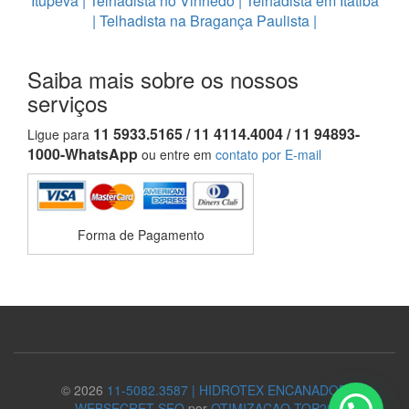
Itupeva
|
Telhadista no Vinhedo
|
Telhadista em Itatiba
|
Telhadista na Bragança Paulista
|
Saiba mais sobre os nossos
serviços
11 5933.5165 / 11 4114.4004 / 11 94893-
Ligue para
1000-WhatsApp
ou entre em
contato por E-mail
Forma de Pagamento
© 2026
11-5082.3587 | HIDROTEX ENCANADOR
WEBSECRET-SEO
por
OTIMIZACAO TOP20