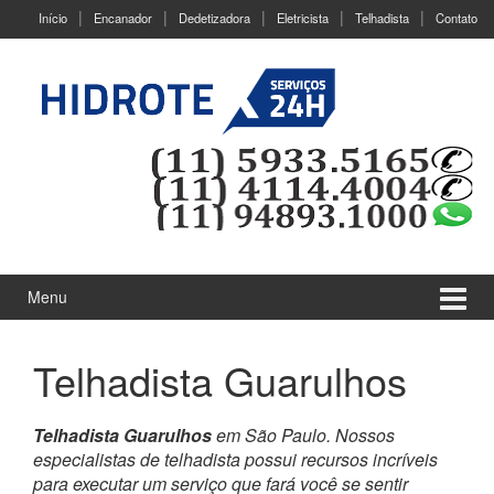
Ir
Pular
Início
Encanador
Dedetizadora
Eletricista
Telhadista
Contato
para
para
o
menu
Conteúdo
principal
Menu
Telhadista Guarulhos
Telhadista Guarulhos
em São Paulo. Nossos
especialistas de telhadista possui recursos incríveis
para executar um serviço que fará você se sentir