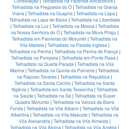
Consolação
|
Telhadista na Fazenda Aricanduva
|
Telhadista na Freguesia do Ó
|
Telhadista na Granja
Viana
|
Telhadista na Guapira
|
Telhadista na Lapa
|
Telhadista na Lapa de Baixo
|
Telhadista na Liberdade
|
Telhadista na Luz
|
Telhadista na Mooca
|
Telhadista
na Nossa Senhora do Ó
|
Telhadista na Mova Piraju
|
Telhadista em Paineiras do Morumbi
|
Telhadista na
Vila Marieta
|
Telhadista na Parada Inglesa
|
Telhadista na Penha
|
Telhadista na Penha de França
|
Telhadista na Pompeia
|
Telhadista em Ponte Rasa
|
Telhadista na Quarta Parada
|
Telhadista na Vila
Marina
|
Telhadista na Quinta da Paineira
|
Telhadista
na Raposo Tavares
|
Telhadista na Republica
|
Telhadista na Santa Cecilia
|
Telhadista na Santa
Ifigênia
|
Telhadista em Santa Teresinha
|
Telhadista
na Saúde
|
Telhadista na Sé
|
Telhadista na Super
Quadra Morumbi
|
Telhadista na Varzea da Barra
Funda
|
Telhadista na Vila Albano
|
Telhadista na Vila
Albertina
|
Telhadista na Vila Mascote
|
Telhadista na
Vila Alexandria
|
Telhadista na Vila Almeida
|
Telhadista na Vila Alpina
|
Telhadista na Vila Amélia
|