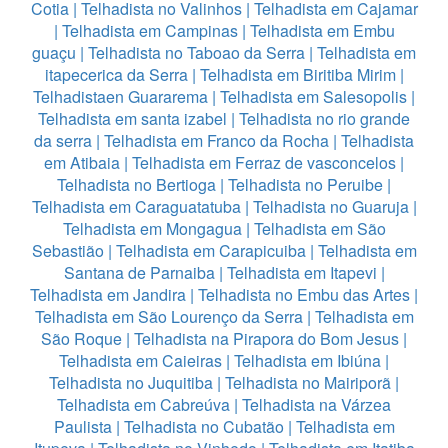
Cotia
|
Telhadista no Valinhos
|
Telhadista em Cajamar
|
Telhadista em Campinas
|
Telhadista em Embu
guaçu
|
Telhadista no Taboao da Serra
|
Telhadista em
itapecerica da Serra
|
Telhadista em Biritiba Mirim
|
Telhadistaen Guararema
|
Telhadista em Salesopolis
|
Telhadista em santa izabel
|
Telhadista no rio grande
da serra
|
Telhadista em Franco da Rocha
|
Telhadista
em Atibaia
|
Telhadista em Ferraz de vasconcelos
|
Telhadista no Bertioga
|
Telhadista no Peruibe
|
Telhadista em Caraguatatuba
|
Telhadista no Guaruja
|
Telhadista em Mongagua
|
Telhadista em São
Sebastião
|
Telhadista em Carapicuiba
|
Telhadista em
Santana de Parnaiba
|
Telhadista em Itapevi
|
Telhadista em Jandira
|
Telhadista no Embu das Artes
|
Telhadista em São Lourenço da Serra
|
Telhadista em
São Roque
|
Telhadista na Pirapora do Bom Jesus
|
Telhadista em Caieiras
|
Telhadista em Ibiúna
|
Telhadista no Juquitiba
|
Telhadista no Mairiporã
|
Telhadista em Cabreúva
|
Telhadista na Várzea
Paulista
|
Telhadista no Cubatão
|
Telhadista em