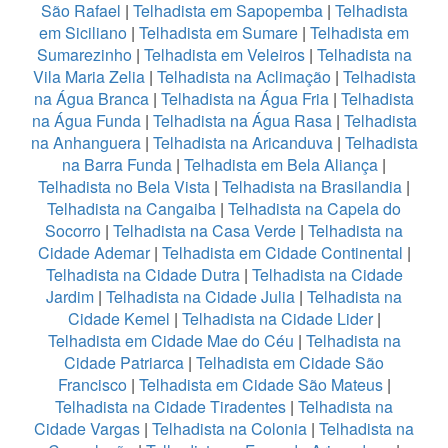
São Rafael
|
Telhadista em Sapopemba
|
Telhadista
em Siciliano
|
Telhadista em Sumare
|
Telhadista em
Sumarezinho
|
Telhadista em Veleiros
|
Telhadista na
Vila Maria Zelia
|
Telhadista na Aclimação
|
Telhadista
na Água Branca
|
Telhadista na Água Fria
|
Telhadista
na Água Funda
|
Telhadista na Água Rasa
|
Telhadista
na Anhanguera
|
Telhadista na Aricanduva
|
Telhadista
na Barra Funda
|
Telhadista em Bela Aliança
|
Telhadista no Bela Vista
|
Telhadista na Brasilandia
|
Telhadista na Cangaiba
|
Telhadista na Capela do
Socorro
|
Telhadista na Casa Verde
|
Telhadista na
Cidade Ademar
|
Telhadista em Cidade Continental
|
Telhadista na Cidade Dutra
|
Telhadista na Cidade
Jardim
|
Telhadista na Cidade Julia
|
Telhadista na
Cidade Kemel
|
Telhadista na Cidade Lider
|
Telhadista em Cidade Mae do Céu
|
Telhadista na
Cidade Patriarca
|
Telhadista em Cidade São
Francisco
|
Telhadista em Cidade São Mateus
|
Telhadista na Cidade Tiradentes
|
Telhadista na
Cidade Vargas
|
Telhadista na Colonia
|
Telhadista na