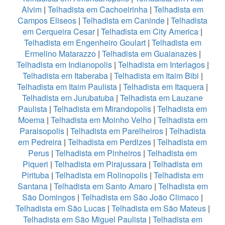
Alvim
|
Telhadista em Cachoeirinha
|
Telhadista em
Campos Eliseos
|
Telhadista em Caninde
|
Telhadista
em Cerqueira Cesar
|
Telhadista em City America
|
Telhadista em Engenheiro Goulart
|
Telhadista em
Ermelino Matarazzo
|
Telhadista em Guaianazes
|
Telhadista em Indianopolis
|
Telhadista em Interlagos
|
Telhadista em Itaberaba
|
Telhadista em Itaim Bibi
|
Telhadista em Itaim Paulista
|
Telhadista em Itaquera
|
Telhadista em Jurubatuba
|
Telhadista em Lauzane
Paulista
|
Telhadista em Mirandopolis
|
Telhadista em
Moema
|
Telhadista em Moinho Velho
|
Telhadista em
Paraisopolis
|
Telhadista em Parelheiros
|
Telhadista
em Pedreira
|
Telhadista em Perdizes
|
Telhadista em
Perus
|
Telhadista em Pinheiros
|
Telhadista em
Piqueri
|
Telhadista em Pirajussara
|
Telhadista em
Pirituba
|
Telhadista em Rolinopolis
|
Telhadista em
Santana
|
Telhadista em Santo Amaro
|
Telhadista em
São Domingos
|
Telhadista em São João Climaco
|
Telhadista em São Lucas
|
Telhadista em São Mateus
|
Telhadista em São Miguel Paulista
|
Telhadista em