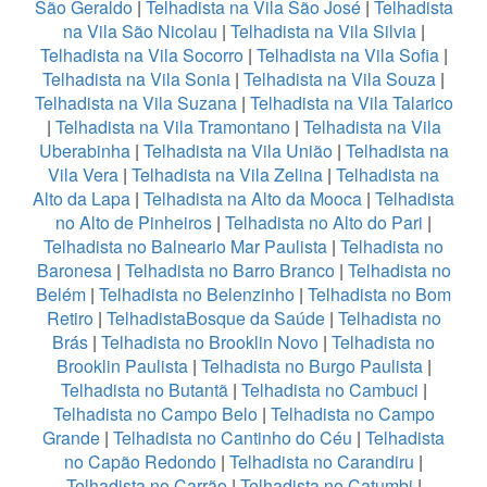
São Geraldo
|
Telhadista na Vila São José
|
Telhadista
na Vila São Nicolau
|
Telhadista na Vila Silvia
|
Telhadista na Vila Socorro
|
Telhadista na Vila Sofia
|
Telhadista na Vila Sonia
|
Telhadista na Vila Souza
|
Telhadista na Vila Suzana
|
Telhadista na Vila Talarico
|
Telhadista na Vila Tramontano
|
Telhadista na Vila
Uberabinha
|
Telhadista na Vila União
|
Telhadista na
Vila Vera
|
Telhadista na Vila Zelina
|
Telhadista na
Alto da Lapa
|
Telhadista na Alto da Mooca
|
Telhadista
no Alto de Pinheiros
|
Telhadista no Alto do Pari
|
Telhadista no Balneario Mar Paulista
|
Telhadista no
Baronesa
|
Telhadista no Barro Branco
|
Telhadista no
Belém
|
Telhadista no Belenzinho
|
Telhadista no Bom
Retiro
|
TelhadistaBosque da Saúde
|
Telhadista no
Brás
|
Telhadista no Brooklin Novo
|
Telhadista no
Brooklin Paulista
|
Telhadista no Burgo Paulista
|
Telhadista no Butantã
|
Telhadista no Cambuci
|
Telhadista no Campo Belo
|
Telhadista no Campo
Grande
|
Telhadista no Cantinho do Céu
|
Telhadista
no Capão Redondo
|
Telhadista no Carandiru
|
Telhadista no Carrão
|
Telhadista no Catumbi
|