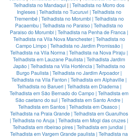
Telhadista no Mandaqui
|
|
Telhadista no Morro dos
Ingleses
|
Telhadista no Tucuruvi
|
Telhadista no
Tremembé
|
Telhadista no Morumbi
|
Telhadista no
Pacaembu
|
Telhadista no Paraiso
|
Telhadista no
Paraiso do Morumbi
|
Telhadista na Penha de Franca
|
Telhadista na Vila Nova Manchester
|
Telhadista no
Campo Limpo
|
Telhadista no Jardim Promissão
|
Telhadista na Vila Norma
|
Telhadista na Nova Piraju
|
Telhadista em Lauzane Paulista
|
Telhadista Jardim
Japão
|
Telhadista na Vila Hortência
|
Telhadista no
Burgo Paulista
|
Telhadista no Jardim Arpoador
|
Telhadista na Vila Fanton
|
Telhadista em Alphaville
|
Telhadista no Barueri
|
Telhadista em Diadema
|
Telhadista em São Bernado do Campo
|
Telhadista em
São caetano do sul
|
Telhadista em Santo Andre
|
Telhadista em Santos
|
Telhadista em Osasco
|
Telhadista na Praia Grande
|
Telhadista em Guarulhos
|
Telhadista no Aruja
|
Telhadista em Mogi das cruzes
|
Telhadista em ribeirao pires
|
Telhadista em jundiai
|
Telhadista em Vargem Grande paulista
|
Telhadista na