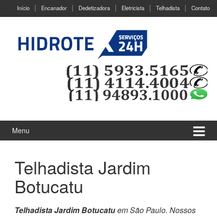
Ir
Pular
Início
Encanador
Dedetizadora
Eletricista
Telhadista
Contato
para
para
o
menu
Conteúdo
principal
Menu
Telhadista Jardim
Botucatu
Telhadista Jardim Botucatu
em São Paulo. Nossos