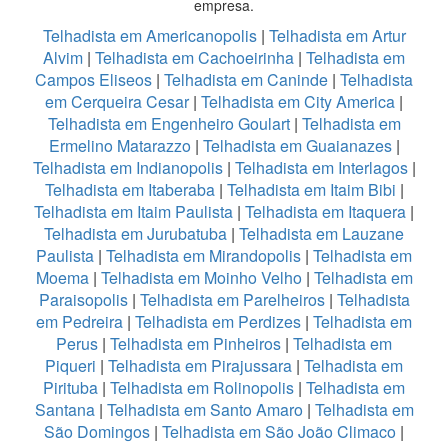
empresa.
Telhadista em Americanopolis
|
Telhadista em Artur
Alvim
|
Telhadista em Cachoeirinha
|
Telhadista em
Campos Eliseos
|
Telhadista em Caninde
|
Telhadista
em Cerqueira Cesar
|
Telhadista em City America
|
Telhadista em Engenheiro Goulart
|
Telhadista em
Ermelino Matarazzo
|
Telhadista em Guaianazes
|
Telhadista em Indianopolis
|
Telhadista em Interlagos
|
Telhadista em Itaberaba
|
Telhadista em Itaim Bibi
|
Telhadista em Itaim Paulista
|
Telhadista em Itaquera
|
Telhadista em Jurubatuba
|
Telhadista em Lauzane
Paulista
|
Telhadista em Mirandopolis
|
Telhadista em
Moema
|
Telhadista em Moinho Velho
|
Telhadista em
Paraisopolis
|
Telhadista em Parelheiros
|
Telhadista
em Pedreira
|
Telhadista em Perdizes
|
Telhadista em
Perus
|
Telhadista em Pinheiros
|
Telhadista em
Piqueri
|
Telhadista em Pirajussara
|
Telhadista em
Pirituba
|
Telhadista em Rolinopolis
|
Telhadista em
Santana
|
Telhadista em Santo Amaro
|
Telhadista em
São Domingos
|
Telhadista em São João Climaco
|