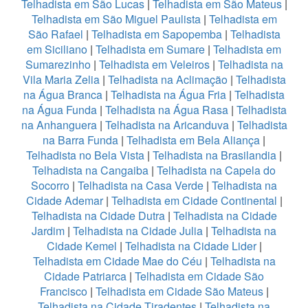
Telhadista em São Lucas
|
Telhadista em São Mateus
|
Telhadista em São Miguel Paulista
|
Telhadista em
São Rafael
|
Telhadista em Sapopemba
|
Telhadista
em Siciliano
|
Telhadista em Sumare
|
Telhadista em
Sumarezinho
|
Telhadista em Veleiros
|
Telhadista na
Vila Maria Zelia
|
Telhadista na Aclimação
|
Telhadista
na Água Branca
|
Telhadista na Água Fria
|
Telhadista
na Água Funda
|
Telhadista na Água Rasa
|
Telhadista
na Anhanguera
|
Telhadista na Aricanduva
|
Telhadista
na Barra Funda
|
Telhadista em Bela Aliança
|
Telhadista no Bela Vista
|
Telhadista na Brasilandia
|
Telhadista na Cangaiba
|
Telhadista na Capela do
Socorro
|
Telhadista na Casa Verde
|
Telhadista na
Cidade Ademar
|
Telhadista em Cidade Continental
|
Telhadista na Cidade Dutra
|
Telhadista na Cidade
Jardim
|
Telhadista na Cidade Julia
|
Telhadista na
Cidade Kemel
|
Telhadista na Cidade Lider
|
Telhadista em Cidade Mae do Céu
|
Telhadista na
Cidade Patriarca
|
Telhadista em Cidade São
Francisco
|
Telhadista em Cidade São Mateus
|
Telhadista na Cidade Tiradentes
|
Telhadista na