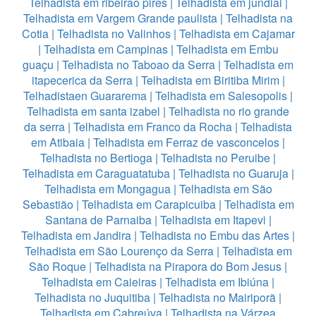
Telhadista em ribeirao pires
|
Telhadista em jundiai
|
Telhadista em Vargem Grande paulista
|
Telhadista na
Cotia
|
Telhadista no Valinhos
|
Telhadista em Cajamar
|
Telhadista em Campinas
|
Telhadista em Embu
guaçu
|
Telhadista no Taboao da Serra
|
Telhadista em
itapecerica da Serra
|
Telhadista em Biritiba Mirim
|
Telhadistaen Guararema
|
Telhadista em Salesopolis
|
Telhadista em santa izabel
|
Telhadista no rio grande
da serra
|
Telhadista em Franco da Rocha
|
Telhadista
em Atibaia
|
Telhadista em Ferraz de vasconcelos
|
Telhadista no Bertioga
|
Telhadista no Peruibe
|
Telhadista em Caraguatatuba
|
Telhadista no Guaruja
|
Telhadista em Mongagua
|
Telhadista em São
Sebastião
|
Telhadista em Carapicuiba
|
Telhadista em
Santana de Parnaiba
|
Telhadista em Itapevi
|
Telhadista em Jandira
|
Telhadista no Embu das Artes
|
Telhadista em São Lourenço da Serra
|
Telhadista em
São Roque
|
Telhadista na Pirapora do Bom Jesus
|
Telhadista em Caieiras
|
Telhadista em Ibiúna
|
Telhadista no Juquitiba
|
Telhadista no Mairiporã
|
Telhadista em Cabreúva
|
Telhadista na Várzea