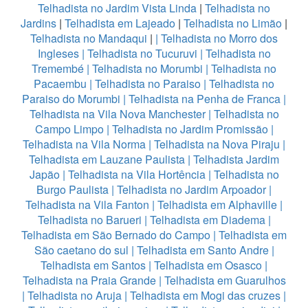
Telhadista no Jardim Vista Linda
|
Telhadista no
Jardins
|
Telhadista em Lajeado
|
Telhadista no Limão
|
Telhadista no Mandaqui
|
|
Telhadista no Morro dos
Ingleses
|
Telhadista no Tucuruvi
|
Telhadista no
Tremembé
|
Telhadista no Morumbi
|
Telhadista no
Pacaembu
|
Telhadista no Paraiso
|
Telhadista no
Paraiso do Morumbi
|
Telhadista na Penha de Franca
|
Telhadista na Vila Nova Manchester
|
Telhadista no
Campo Limpo
|
Telhadista no Jardim Promissão
|
Telhadista na Vila Norma
|
Telhadista na Nova Piraju
|
Telhadista em Lauzane Paulista
|
Telhadista Jardim
Japão
|
Telhadista na Vila Hortência
|
Telhadista no
Burgo Paulista
|
Telhadista no Jardim Arpoador
|
Telhadista na Vila Fanton
|
Telhadista em Alphaville
|
Telhadista no Barueri
|
Telhadista em Diadema
|
Telhadista em São Bernado do Campo
|
Telhadista em
São caetano do sul
|
Telhadista em Santo Andre
|
Telhadista em Santos
|
Telhadista em Osasco
|
Telhadista na Praia Grande
|
Telhadista em Guarulhos
|
Telhadista no Aruja
|
Telhadista em Mogi das cruzes
|