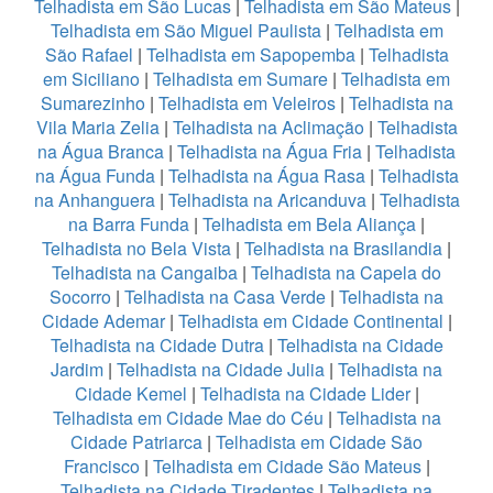
Telhadista em São Lucas
|
Telhadista em São Mateus
|
Telhadista em São Miguel Paulista
|
Telhadista em
São Rafael
|
Telhadista em Sapopemba
|
Telhadista
em Siciliano
|
Telhadista em Sumare
|
Telhadista em
Sumarezinho
|
Telhadista em Veleiros
|
Telhadista na
Vila Maria Zelia
|
Telhadista na Aclimação
|
Telhadista
na Água Branca
|
Telhadista na Água Fria
|
Telhadista
na Água Funda
|
Telhadista na Água Rasa
|
Telhadista
na Anhanguera
|
Telhadista na Aricanduva
|
Telhadista
na Barra Funda
|
Telhadista em Bela Aliança
|
Telhadista no Bela Vista
|
Telhadista na Brasilandia
|
Telhadista na Cangaiba
|
Telhadista na Capela do
Socorro
|
Telhadista na Casa Verde
|
Telhadista na
Cidade Ademar
|
Telhadista em Cidade Continental
|
Telhadista na Cidade Dutra
|
Telhadista na Cidade
Jardim
|
Telhadista na Cidade Julia
|
Telhadista na
Cidade Kemel
|
Telhadista na Cidade Lider
|
Telhadista em Cidade Mae do Céu
|
Telhadista na
Cidade Patriarca
|
Telhadista em Cidade São
Francisco
|
Telhadista em Cidade São Mateus
|
Telhadista na Cidade Tiradentes
|
Telhadista na