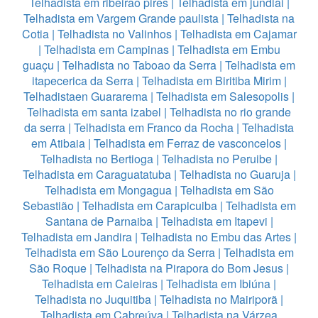
Telhadista em ribeirao pires
|
Telhadista em jundiai
|
Telhadista em Vargem Grande paulista
|
Telhadista na
Cotia
|
Telhadista no Valinhos
|
Telhadista em Cajamar
|
Telhadista em Campinas
|
Telhadista em Embu
guaçu
|
Telhadista no Taboao da Serra
|
Telhadista em
itapecerica da Serra
|
Telhadista em Biritiba Mirim
|
Telhadistaen Guararema
|
Telhadista em Salesopolis
|
Telhadista em santa izabel
|
Telhadista no rio grande
da serra
|
Telhadista em Franco da Rocha
|
Telhadista
em Atibaia
|
Telhadista em Ferraz de vasconcelos
|
Telhadista no Bertioga
|
Telhadista no Peruibe
|
Telhadista em Caraguatatuba
|
Telhadista no Guaruja
|
Telhadista em Mongagua
|
Telhadista em São
Sebastião
|
Telhadista em Carapicuiba
|
Telhadista em
Santana de Parnaiba
|
Telhadista em Itapevi
|
Telhadista em Jandira
|
Telhadista no Embu das Artes
|
Telhadista em São Lourenço da Serra
|
Telhadista em
São Roque
|
Telhadista na Pirapora do Bom Jesus
|
Telhadista em Caieiras
|
Telhadista em Ibiúna
|
Telhadista no Juquitiba
|
Telhadista no Mairiporã
|
Telhadista em Cabreúva
|
Telhadista na Várzea