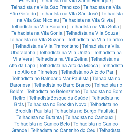
Estevão
|
Telhadista na Vila Santo Henrique
|
Telhadista na Vila São Francisco
|
Telhadista na Vila
São Geraldo
|
Telhadista na Vila São José
|
Telhadista
na Vila São Nicolau
|
Telhadista na Vila Silvia
|
Telhadista na Vila Socorro
|
Telhadista na Vila Sofia
|
Telhadista na Vila Sonia
|
Telhadista na Vila Souza
|
Telhadista na Vila Suzana
|
Telhadista na Vila Talarico
|
Telhadista na Vila Tramontano
|
Telhadista na Vila
Uberabinha
|
Telhadista na Vila União
|
Telhadista na
Vila Vera
|
Telhadista na Vila Zelina
|
Telhadista na
Alto da Lapa
|
Telhadista na Alto da Mooca
|
Telhadista
no Alto de Pinheiros
|
Telhadista no Alto do Pari
|
Telhadista no Balneario Mar Paulista
|
Telhadista no
Baronesa
|
Telhadista no Barro Branco
|
Telhadista no
Belém
|
Telhadista no Belenzinho
|
Telhadista no Bom
Retiro
|
TelhadistaBosque da Saúde
|
Telhadista no
Brás
|
Telhadista no Brooklin Novo
|
Telhadista no
Brooklin Paulista
|
Telhadista no Burgo Paulista
|
Telhadista no Butantã
|
Telhadista no Cambuci
|
Telhadista no Campo Belo
|
Telhadista no Campo
Grande
|
Telhadista no Cantinho do Céu
|
Telhadista