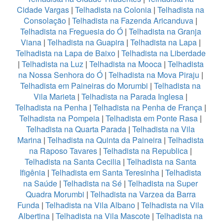
Cidade Vargas
|
Telhadista na Colonia
|
Telhadista na
Consolação
|
Telhadista na Fazenda Aricanduva
|
Telhadista na Freguesia do Ó
|
Telhadista na Granja
Viana
|
Telhadista na Guapira
|
Telhadista na Lapa
|
Telhadista na Lapa de Baixo
|
Telhadista na Liberdade
|
Telhadista na Luz
|
Telhadista na Mooca
|
Telhadista
na Nossa Senhora do Ó
|
Telhadista na Mova Piraju
|
Telhadista em Paineiras do Morumbi
|
Telhadista na
Vila Marieta
|
Telhadista na Parada Inglesa
|
Telhadista na Penha
|
Telhadista na Penha de França
|
Telhadista na Pompeia
|
Telhadista em Ponte Rasa
|
Telhadista na Quarta Parada
|
Telhadista na Vila
Marina
|
Telhadista na Quinta da Paineira
|
Telhadista
na Raposo Tavares
|
Telhadista na Republica
|
Telhadista na Santa Cecilia
|
Telhadista na Santa
Ifigênia
|
Telhadista em Santa Teresinha
|
Telhadista
na Saúde
|
Telhadista na Sé
|
Telhadista na Super
Quadra Morumbi
|
Telhadista na Varzea da Barra
Funda
|
Telhadista na Vila Albano
|
Telhadista na Vila
Albertina
|
Telhadista na Vila Mascote
|
Telhadista na