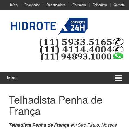
Ir
Pular
Início
Encanador
Dedetizadora
Eletricista
Telhadista
Contato
para
para
o
menu
Conteúdo
principal
Menu
Telhadista Penha de
França
Telhadista Penha de França
em São Paulo. Nossos