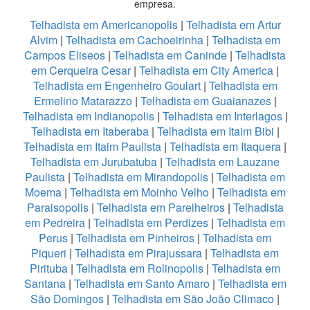
empresa.
Telhadista em Americanopolis
|
Telhadista em Artur
Alvim
|
Telhadista em Cachoeirinha
|
Telhadista em
Campos Eliseos
|
Telhadista em Caninde
|
Telhadista
em Cerqueira Cesar
|
Telhadista em City America
|
Telhadista em Engenheiro Goulart
|
Telhadista em
Ermelino Matarazzo
|
Telhadista em Guaianazes
|
Telhadista em Indianopolis
|
Telhadista em Interlagos
|
Telhadista em Itaberaba
|
Telhadista em Itaim Bibi
|
Telhadista em Itaim Paulista
|
Telhadista em Itaquera
|
Telhadista em Jurubatuba
|
Telhadista em Lauzane
Paulista
|
Telhadista em Mirandopolis
|
Telhadista em
Moema
|
Telhadista em Moinho Velho
|
Telhadista em
Paraisopolis
|
Telhadista em Parelheiros
|
Telhadista
em Pedreira
|
Telhadista em Perdizes
|
Telhadista em
Perus
|
Telhadista em Pinheiros
|
Telhadista em
Piqueri
|
Telhadista em Pirajussara
|
Telhadista em
Pirituba
|
Telhadista em Rolinopolis
|
Telhadista em
Santana
|
Telhadista em Santo Amaro
|
Telhadista em
São Domingos
|
Telhadista em São João Climaco
|