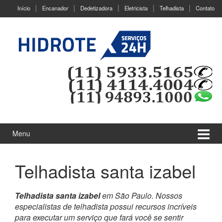
Ir
Pular
Início
Encanador
Dedetizadora
Eletricista
Telhadista
Contato
para
para
o
menu
Conteúdo
principal
Menu
Telhadista santa izabel
Telhadista santa izabel
em São Paulo. Nossos
especialistas de telhadista possui recursos incríveis
para executar um serviço que fará você se sentir