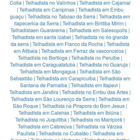
Cotia
|
Telhadista no Valinhos
|
Telhadista em Cajamar
|
Telhadista em Campinas
|
Telhadista em Embu
guaçu
|
Telhadista no Taboao da Serra
|
Telhadista em
itapecerica da Serra
|
Telhadista em Biritiba Mirim
|
Telhadistaen Guararema
|
Telhadista em Salesopolis
|
Telhadista em santa izabel
|
Telhadista no rio grande
da serra
|
Telhadista em Franco da Rocha
|
Telhadista
em Atibaia
|
Telhadista em Ferraz de vasconcelos
|
Telhadista no Bertioga
|
Telhadista no Peruibe
|
Telhadista em Caraguatatuba
|
Telhadista no Guaruja
|
Telhadista em Mongagua
|
Telhadista em São
Sebastião
|
Telhadista em Carapicuiba
|
Telhadista em
Santana de Parnaiba
|
Telhadista em Itapevi
|
Telhadista em Jandira
|
Telhadista no Embu das Artes
|
Telhadista em São Lourenço da Serra
|
Telhadista em
São Roque
|
Telhadista na Pirapora do Bom Jesus
|
Telhadista em Caieiras
|
Telhadista em Ibiúna
|
Telhadista no Juquitiba
|
Telhadista no Mairiporã
|
Telhadista em Cabreúva
|
Telhadista na Várzea
Paulista
|
Telhadista no Cubatão
|
Telhadista em