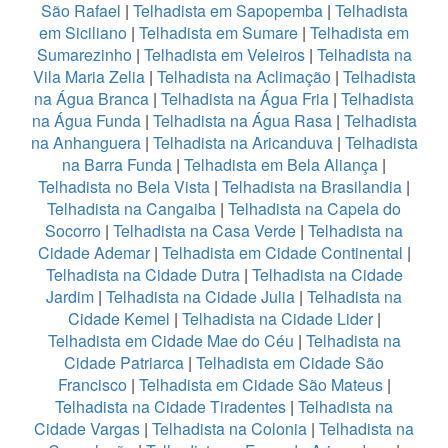
São Rafael
|
Telhadista em Sapopemba
|
Telhadista
em Siciliano
|
Telhadista em Sumare
|
Telhadista em
Sumarezinho
|
Telhadista em Veleiros
|
Telhadista na
Vila Maria Zelia
|
Telhadista na Aclimação
|
Telhadista
na Água Branca
|
Telhadista na Água Fria
|
Telhadista
na Água Funda
|
Telhadista na Água Rasa
|
Telhadista
na Anhanguera
|
Telhadista na Aricanduva
|
Telhadista
na Barra Funda
|
Telhadista em Bela Aliança
|
Telhadista no Bela Vista
|
Telhadista na Brasilandia
|
Telhadista na Cangaiba
|
Telhadista na Capela do
Socorro
|
Telhadista na Casa Verde
|
Telhadista na
Cidade Ademar
|
Telhadista em Cidade Continental
|
Telhadista na Cidade Dutra
|
Telhadista na Cidade
Jardim
|
Telhadista na Cidade Julia
|
Telhadista na
Cidade Kemel
|
Telhadista na Cidade Lider
|
Telhadista em Cidade Mae do Céu
|
Telhadista na
Cidade Patriarca
|
Telhadista em Cidade São
Francisco
|
Telhadista em Cidade São Mateus
|
Telhadista na Cidade Tiradentes
|
Telhadista na
Cidade Vargas
|
Telhadista na Colonia
|
Telhadista na