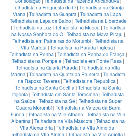
Consolação
|
Telhadista na Fazenda Aricanduva
|
Telhadista na Freguesia do Ó
|
Telhadista na Granja
Viana
|
Telhadista na Guapira
|
Telhadista na Lapa
|
Telhadista na Lapa de Baixo
|
Telhadista na Liberdade
|
Telhadista na Luz
|
Telhadista na Mooca
|
Telhadista
na Nossa Senhora do Ó
|
Telhadista na Mova Piraju
|
Telhadista em Paineiras do Morumbi
|
Telhadista na
Vila Marieta
|
Telhadista na Parada Inglesa
|
Telhadista na Penha
|
Telhadista na Penha de França
|
Telhadista na Pompeia
|
Telhadista em Ponte Rasa
|
Telhadista na Quarta Parada
|
Telhadista na Vila
Marina
|
Telhadista na Quinta da Paineira
|
Telhadista
na Raposo Tavares
|
Telhadista na Republica
|
Telhadista na Santa Cecilia
|
Telhadista na Santa
Ifigênia
|
Telhadista em Santa Teresinha
|
Telhadista
na Saúde
|
Telhadista na Sé
|
Telhadista na Super
Quadra Morumbi
|
Telhadista na Varzea da Barra
Funda
|
Telhadista na Vila Albano
|
Telhadista na Vila
Albertina
|
Telhadista na Vila Mascote
|
Telhadista na
Vila Alexandria
|
Telhadista na Vila Almeida
|
Telhadista na Vila Alpina
|
Telhadista na Vila Amélia
|