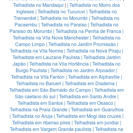
Telhadista no Mandaqui
|
|
Telhadista no Morro dos
Ingleses
|
Telhadista no Tucuruvi
|
Telhadista no
Tremembé
|
Telhadista no Morumbi
|
Telhadista no
Pacaembu
|
Telhadista no Paraiso
|
Telhadista no
Paraiso do Morumbi
|
Telhadista na Penha de Franca
|
Telhadista na Vila Nova Manchester
|
Telhadista no
Campo Limpo
|
Telhadista no Jardim Promissão
|
Telhadista na Vila Norma
|
Telhadista na Nova Piraju
|
Telhadista em Lauzane Paulista
|
Telhadista Jardim
Japão
|
Telhadista na Vila Hortência
|
Telhadista no
Burgo Paulista
|
Telhadista no Jardim Arpoador
|
Telhadista na Vila Fanton
|
Telhadista em Alphaville
|
Telhadista no Barueri
|
Telhadista em Diadema
|
Telhadista em São Bernado do Campo
|
Telhadista em
São caetano do sul
|
Telhadista em Santo Andre
|
Telhadista em Santos
|
Telhadista em Osasco
|
Telhadista na Praia Grande
|
Telhadista em Guarulhos
|
Telhadista no Aruja
|
Telhadista em Mogi das cruzes
|
Telhadista em ribeirao pires
|
Telhadista em jundiai
|
Telhadista em Vargem Grande paulista
|
Telhadista na