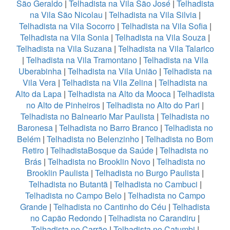
São Geraldo
|
Telhadista na Vila São José
|
Telhadista
na Vila São Nicolau
|
Telhadista na Vila Silvia
|
Telhadista na Vila Socorro
|
Telhadista na Vila Sofia
|
Telhadista na Vila Sonia
|
Telhadista na Vila Souza
|
Telhadista na Vila Suzana
|
Telhadista na Vila Talarico
|
Telhadista na Vila Tramontano
|
Telhadista na Vila
Uberabinha
|
Telhadista na Vila União
|
Telhadista na
Vila Vera
|
Telhadista na Vila Zelina
|
Telhadista na
Alto da Lapa
|
Telhadista na Alto da Mooca
|
Telhadista
no Alto de Pinheiros
|
Telhadista no Alto do Pari
|
Telhadista no Balneario Mar Paulista
|
Telhadista no
Baronesa
|
Telhadista no Barro Branco
|
Telhadista no
Belém
|
Telhadista no Belenzinho
|
Telhadista no Bom
Retiro
|
TelhadistaBosque da Saúde
|
Telhadista no
Brás
|
Telhadista no Brooklin Novo
|
Telhadista no
Brooklin Paulista
|
Telhadista no Burgo Paulista
|
Telhadista no Butantã
|
Telhadista no Cambuci
|
Telhadista no Campo Belo
|
Telhadista no Campo
Grande
|
Telhadista no Cantinho do Céu
|
Telhadista
no Capão Redondo
|
Telhadista no Carandiru
|
Telhadista no Carrão
|
Telhadista no Catumbi
|