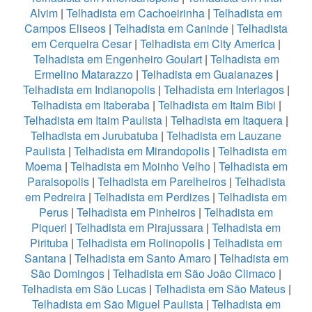
Alvim
|
Telhadista em Cachoeirinha
|
Telhadista em
Campos Eliseos
|
Telhadista em Caninde
|
Telhadista
em Cerqueira Cesar
|
Telhadista em City America
|
Telhadista em Engenheiro Goulart
|
Telhadista em
Ermelino Matarazzo
|
Telhadista em Guaianazes
|
Telhadista em Indianopolis
|
Telhadista em Interlagos
|
Telhadista em Itaberaba
|
Telhadista em Itaim Bibi
|
Telhadista em Itaim Paulista
|
Telhadista em Itaquera
|
Telhadista em Jurubatuba
|
Telhadista em Lauzane
Paulista
|
Telhadista em Mirandopolis
|
Telhadista em
Moema
|
Telhadista em Moinho Velho
|
Telhadista em
Paraisopolis
|
Telhadista em Parelheiros
|
Telhadista
em Pedreira
|
Telhadista em Perdizes
|
Telhadista em
Perus
|
Telhadista em Pinheiros
|
Telhadista em
Piqueri
|
Telhadista em Pirajussara
|
Telhadista em
Pirituba
|
Telhadista em Rolinopolis
|
Telhadista em
Santana
|
Telhadista em Santo Amaro
|
Telhadista em
São Domingos
|
Telhadista em São João Climaco
|
Telhadista em São Lucas
|
Telhadista em São Mateus
|
Telhadista em São Miguel Paulista
|
Telhadista em