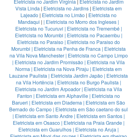
Eletricista no Jardim Virginia
|
Eletricista no Jardim
Vista Linda
|
Eletricista no Jardins
|
Eletricista em
Lajeado
|
Eletricista no Limão
|
Eletricista no
Mandaqui
|
|
Eletricista no Morro dos Ingleses
|
Eletricista no Tucuruvi
|
Eletricista no Tremembé
|
Eletricista no Morumbi
|
Eletricista no Pacaembu
|
Eletricista no Paraiso
|
Eletricista no Paraiso do
Morumbi
|
Eletricista na Penha de Franca
|
Eletricista
na Vila Nova Manchester
|
Eletricista no Campo Limpo
|
Eletricista no Jardim Promissão
|
Eletricista na Vila
Norma
|
Eletricista na Nova Piraju
|
Eletricista em
Lauzane Paulista
|
Eletricista Jardim Japão
|
Eletricista
na Vila Hortência
|
Eletricista no Burgo Paulista
|
Eletricista no Jardim Arpoador
|
Eletricista na Vila
Fanton
|
Eletricista em Alphaville
|
Eletricista no
Barueri
|
Eletricista em Diadema
|
Eletricista em São
Bernado do Campo
|
Eletricista em São caetano do sul
|
Eletricista em Santo Andre
|
Eletricista em Santos
|
Eletricista em Osasco
|
Eletricista na Praia Grande
|
Eletricista em Guarulhos
|
Eletricista no Aruja
|
Eletricista em Mogi das cruzes
|
Eletricista em ribeirao