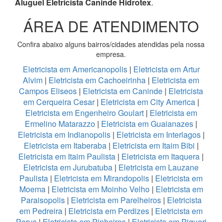
Aluguel Eletricista Caninde Hidrotex
.
ÁREA DE ATENDIMENTO
Confira abaixo alguns bairros/cidades atendidas pela nossa
empresa.
Eletricista em Americanopolis
|
Eletricista em Artur
Alvim
|
Eletricista em Cachoeirinha
|
Eletricista em
Campos Eliseos
|
Eletricista em Caninde
|
Eletricista
em Cerqueira Cesar
|
Eletricista em City America
|
Eletricista em Engenheiro Goulart
|
Eletricista em
Ermelino Matarazzo
|
Eletricista em Guaianazes
|
Eletricista em Indianopolis
|
Eletricista em Interlagos
|
Eletricista em Itaberaba
|
Eletricista em Itaim Bibi
|
Eletricista em Itaim Paulista
|
Eletricista em Itaquera
|
Eletricista em Jurubatuba
|
Eletricista em Lauzane
Paulista
|
Eletricista em Mirandopolis
|
Eletricista em
Moema
|
Eletricista em Moinho Velho
|
Eletricista em
Paraisopolis
|
Eletricista em Parelheiros
|
Eletricista
em Pedreira
|
Eletricista em Perdizes
|
Eletricista em
Perus
|
Eletricista em Pinheiros
|
Eletricista em Piqueri