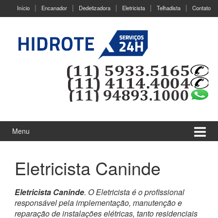
Ir
Pular
Início
Encanador
Dedetizadora
Eletricista
Telhadista
Contato
para
para
o
menu
Conteúdo
principal
Menu
Eletricista Caninde
Eletricista Caninde
. O Eletricista é o profissional
responsável pela implementação, manutenção e
reparação de instalações elétricas, tanto residenciais