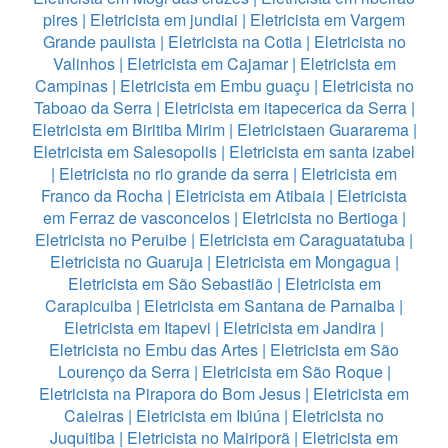
pires
|
Eletricista em jundiai
|
Eletricista em Vargem
Grande paulista
|
Eletricista na Cotia
|
Eletricista no
Valinhos
|
Eletricista em Cajamar
|
Eletricista em
Campinas
|
Eletricista em Embu guaçu
|
Eletricista no
Taboao da Serra
|
Eletricista em itapecerica da Serra
|
Eletricista em Biritiba Mirim
|
Eletricistaen Guararema
|
Eletricista em Salesopolis
|
Eletricista em santa izabel
|
Eletricista no rio grande da serra
|
Eletricista em
Franco da Rocha
|
Eletricista em Atibaia
|
Eletricista
em Ferraz de vasconcelos
|
Eletricista no Bertioga
|
Eletricista no Peruibe
|
Eletricista em Caraguatatuba
|
Eletricista no Guaruja
|
Eletricista em Mongagua
|
Eletricista em São Sebastião
|
Eletricista em
Carapicuiba
|
Eletricista em Santana de Parnaiba
|
Eletricista em Itapevi
|
Eletricista em Jandira
|
Eletricista no Embu das Artes
|
Eletricista em São
Lourenço da Serra
|
Eletricista em São Roque
|
Eletricista na Pirapora do Bom Jesus
|
Eletricista em
Caieiras
|
Eletricista em Ibiúna
|
Eletricista no
Juquitiba
|
Eletricista no Mairiporã
|
Eletricista em