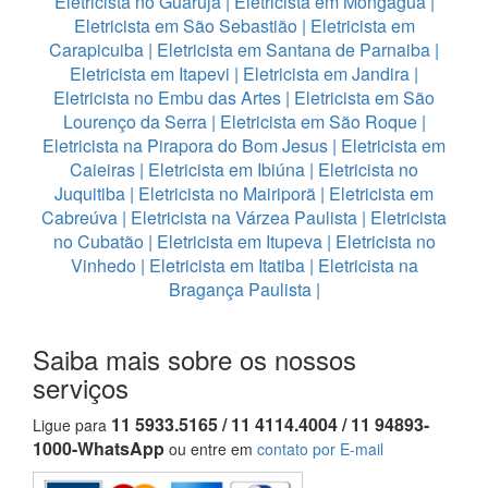
Eletricista no Guaruja
|
Eletricista em Mongagua
|
Eletricista em São Sebastião
|
Eletricista em
Carapicuiba
|
Eletricista em Santana de Parnaiba
|
Eletricista em Itapevi
|
Eletricista em Jandira
|
Eletricista no Embu das Artes
|
Eletricista em São
Lourenço da Serra
|
Eletricista em São Roque
|
Eletricista na Pirapora do Bom Jesus
|
Eletricista em
Caieiras
|
Eletricista em Ibiúna
|
Eletricista no
Juquitiba
|
Eletricista no Mairiporã
|
Eletricista em
Cabreúva
|
Eletricista na Várzea Paulista
|
Eletricista
no Cubatão
|
Eletricista em Itupeva
|
Eletricista no
Vinhedo
|
Eletricista em Itatiba
|
Eletricista na
Bragança Paulista
|
Saiba mais sobre os nossos
serviços
11 5933.5165 / 11 4114.4004 / 11 94893-
Ligue para
1000-WhatsApp
ou entre em
contato por E-mail