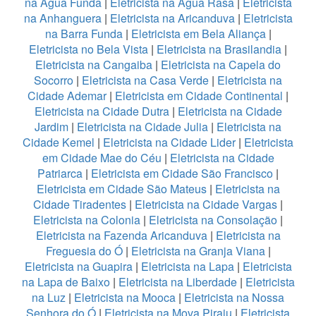
na Água Funda
|
Eletricista na Água Rasa
|
Eletricista
na Anhanguera
|
Eletricista na Aricanduva
|
Eletricista
na Barra Funda
|
Eletricista em Bela Aliança
|
Eletricista no Bela Vista
|
Eletricista na Brasilandia
|
Eletricista na Cangaiba
|
Eletricista na Capela do
Socorro
|
Eletricista na Casa Verde
|
Eletricista na
Cidade Ademar
|
Eletricista em Cidade Continental
|
Eletricista na Cidade Dutra
|
Eletricista na Cidade
Jardim
|
Eletricista na Cidade Julia
|
Eletricista na
Cidade Kemel
|
Eletricista na Cidade Lider
|
Eletricista
em Cidade Mae do Céu
|
Eletricista na Cidade
Patriarca
|
Eletricista em Cidade São Francisco
|
Eletricista em Cidade São Mateus
|
Eletricista na
Cidade Tiradentes
|
Eletricista na Cidade Vargas
|
Eletricista na Colonia
|
Eletricista na Consolação
|
Eletricista na Fazenda Aricanduva
|
Eletricista na
Freguesia do Ó
|
Eletricista na Granja Viana
|
Eletricista na Guapira
|
Eletricista na Lapa
|
Eletricista
na Lapa de Baixo
|
Eletricista na Liberdade
|
Eletricista
na Luz
|
Eletricista na Mooca
|
Eletricista na Nossa
Senhora do Ó
|
Eletricista na Mova Piraju
|
Eletricista