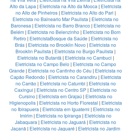
Alto da Lapa
|
Eletricista na Alto da Mooca
|
Eletricista
no Alto de Pinheiros
|
Eletricista no Alto do Pari
|
Eletricista no Balneario Mar Paulista
|
Eletricista no
Baronesa
|
Eletricista no Barro Branco
|
Eletricista no
Belém
|
Eletricista no Belenzinho
|
Eletricista no Bom
Retiro
|
EletricistaBosque da Saúde
|
Eletricista no
Brás
|
Eletricista no Brooklin Novo
|
Eletricista no
Brooklin Paulista
|
Eletricista no Burgo Paulista
|
Eletricista no Butantã
|
Eletricista no Cambuci
|
Eletricista no Campo Belo
|
Eletricista no Campo
Grande
|
Eletricista no Cantinho do Céu
|
Eletricista no
Capão Redondo
|
Eletricista no Carandiru
|
Eletricista
no Carrão
|
Eletricista no Catumbi
|
Eletricista no
Caxingui
|
Eletricista no Centro SP
|
Eletricista no
Cursino
|
Eletricista em Grajaú
|
Eletricista no
Higienopolis
|
Eletricista no Horto Florestal
|
Eletricista
no Ibirapuera
|
Eletricista em Iguatemi
|
Eletricista no
Imirim
|
Eletricista no Ipiranga
|
Eletricista no
Jabaquara
|
Eletricista no Jaguará
|
Eletricista no
Jaçanã
|
Eletricista no Jaguaré
|
Eletricista no Jardim