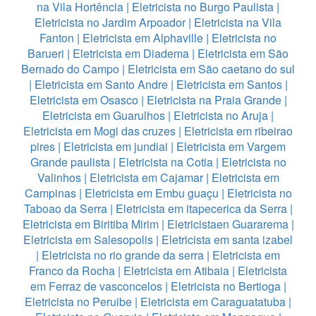
na Vila Hortência
|
Eletricista no Burgo Paulista
|
Eletricista no Jardim Arpoador
|
Eletricista na Vila
Fanton
|
Eletricista em Alphaville
|
Eletricista no
Barueri
|
Eletricista em Diadema
|
Eletricista em São
Bernado do Campo
|
Eletricista em São caetano do sul
|
Eletricista em Santo Andre
|
Eletricista em Santos
|
Eletricista em Osasco
|
Eletricista na Praia Grande
|
Eletricista em Guarulhos
|
Eletricista no Aruja
|
Eletricista em Mogi das cruzes
|
Eletricista em ribeirao
pires
|
Eletricista em jundiai
|
Eletricista em Vargem
Grande paulista
|
Eletricista na Cotia
|
Eletricista no
Valinhos
|
Eletricista em Cajamar
|
Eletricista em
Campinas
|
Eletricista em Embu guaçu
|
Eletricista no
Taboao da Serra
|
Eletricista em itapecerica da Serra
|
Eletricista em Biritiba Mirim
|
Eletricistaen Guararema
|
Eletricista em Salesopolis
|
Eletricista em santa izabel
|
Eletricista no rio grande da serra
|
Eletricista em
Franco da Rocha
|
Eletricista em Atibaia
|
Eletricista
em Ferraz de vasconcelos
|
Eletricista no Bertioga
|
Eletricista no Peruibe
|
Eletricista em Caraguatatuba
|