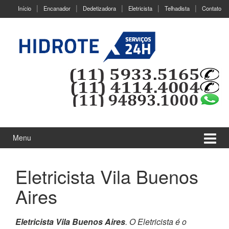
Ir
Pular
Início
Encanador
Dedetizadora
Eletricista
Telhadista
Contato
para
para
o
menu
Conteúdo
principal
Menu
Eletricista Vila Buenos
Aires
Eletricista Vila Buenos Aires
. O Eletricista é o