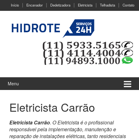
Ir
Pular
Início
Encanador
Dedetizadora
Eletricista
Telhadista
Contato
para
para
o
menu
Conteúdo
principal
Menu
Eletricista Carrão
Eletricista Carrão
. O Eletricista é o profissional
responsável pela implementação, manutenção e
reparação de instalações elétricas, tanto residenciais