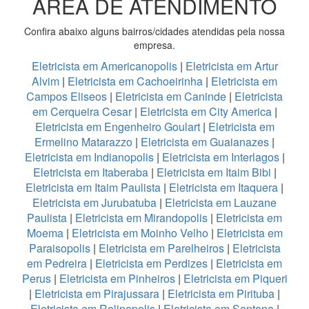
ÁREA DE ATENDIMENTO
Confira abaixo alguns bairros/cidades atendidas pela nossa
empresa.
Eletricista em Americanopolis
|
Eletricista em Artur
Alvim
|
Eletricista em Cachoeirinha
|
Eletricista em
Campos Eliseos
|
Eletricista em Caninde
|
Eletricista
em Cerqueira Cesar
|
Eletricista em City America
|
Eletricista em Engenheiro Goulart
|
Eletricista em
Ermelino Matarazzo
|
Eletricista em Guaianazes
|
Eletricista em Indianopolis
|
Eletricista em Interlagos
|
Eletricista em Itaberaba
|
Eletricista em Itaim Bibi
|
Eletricista em Itaim Paulista
|
Eletricista em Itaquera
|
Eletricista em Jurubatuba
|
Eletricista em Lauzane
Paulista
|
Eletricista em Mirandopolis
|
Eletricista em
Moema
|
Eletricista em Moinho Velho
|
Eletricista em
Paraisopolis
|
Eletricista em Parelheiros
|
Eletricista
em Pedreira
|
Eletricista em Perdizes
|
Eletricista em
Perus
|
Eletricista em Pinheiros
|
Eletricista em Piqueri
|
Eletricista em Pirajussara
|
Eletricista em Pirituba
|
Eletricista em Rolinopolis
|
Eletricista em Santana
|