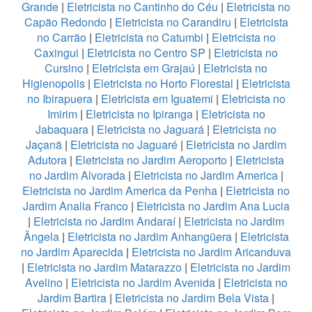
Grande
|
Eletricista no Cantinho do Céu
|
Eletricista no
Capão Redondo
|
Eletricista no Carandiru
|
Eletricista
no Carrão
|
Eletricista no Catumbi
|
Eletricista no
Caxingui
|
Eletricista no Centro SP
|
Eletricista no
Cursino
|
Eletricista em Grajaú
|
Eletricista no
Higienopolis
|
Eletricista no Horto Florestal
|
Eletricista
no Ibirapuera
|
Eletricista em Iguatemi
|
Eletricista no
Imirim
|
Eletricista no Ipiranga
|
Eletricista no
Jabaquara
|
Eletricista no Jaguará
|
Eletricista no
Jaçanã
|
Eletricista no Jaguaré
|
Eletricista no Jardim
Adutora
|
Eletricista no Jardim Aeroporto
|
Eletricista
no Jardim Alvorada
|
Eletricista no Jardim America
|
Eletricista no Jardim America da Penha
|
Eletricista no
Jardim Analia Franco
|
Eletricista no Jardim Ana Lucia
|
Eletricista no Jardim Andaraí
|
Eletricista no Jardim
Ângela
|
Eletricista no Jardim Anhangüera
|
Eletricista
no Jardim Aparecida
|
Eletricista no Jardim Aricanduva
|
Eletricista no Jardim Matarazzo
|
Eletricista no Jardim
Avelino
|
Eletricista no Jardim Avenida
|
Eletricista no
Jardim Bartira
|
Eletricista no Jardim Bela Vista
|