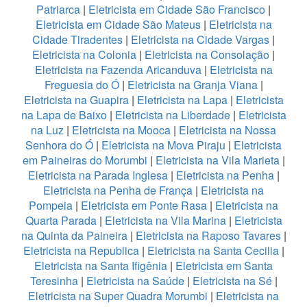
Patriarca
|
Eletricista em Cidade São Francisco
|
Eletricista em Cidade São Mateus
|
Eletricista na
Cidade Tiradentes
|
Eletricista na Cidade Vargas
|
Eletricista na Colonia
|
Eletricista na Consolação
|
Eletricista na Fazenda Aricanduva
|
Eletricista na
Freguesia do Ó
|
Eletricista na Granja Viana
|
Eletricista na Guapira
|
Eletricista na Lapa
|
Eletricista
na Lapa de Baixo
|
Eletricista na Liberdade
|
Eletricista
na Luz
|
Eletricista na Mooca
|
Eletricista na Nossa
Senhora do Ó
|
Eletricista na Mova Piraju
|
Eletricista
em Paineiras do Morumbi
|
Eletricista na Vila Marieta
|
Eletricista na Parada Inglesa
|
Eletricista na Penha
|
Eletricista na Penha de França
|
Eletricista na
Pompeia
|
Eletricista em Ponte Rasa
|
Eletricista na
Quarta Parada
|
Eletricista na Vila Marina
|
Eletricista
na Quinta da Paineira
|
Eletricista na Raposo Tavares
|
Eletricista na Republica
|
Eletricista na Santa Cecilia
|
Eletricista na Santa Ifigênia
|
Eletricista em Santa
Teresinha
|
Eletricista na Saúde
|
Eletricista na Sé
|
Eletricista na Super Quadra Morumbi
|
Eletricista na