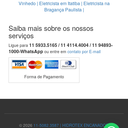
Vinhedo
|
Eletricista em Itatiba
|
Eletricista na
Bragança Paulista
|
Saiba mais sobre os nossos
serviços
11 5933.5165 / 11 4114.4004 / 11 94893-
Ligue para
1000-WhatsApp
ou entre em
contato por E-mail
Forma de Pagamento
© 2026
11-5082.3587 | HIDROTEX ENCANADOR