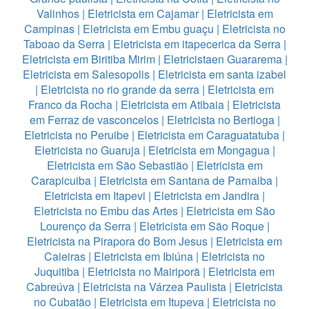
Valinhos
|
Eletricista em Cajamar
|
Eletricista em
Campinas
|
Eletricista em Embu guaçu
|
Eletricista no
Taboao da Serra
|
Eletricista em itapecerica da Serra
|
Eletricista em Biritiba Mirim
|
Eletricistaen Guararema
|
Eletricista em Salesopolis
|
Eletricista em santa izabel
|
Eletricista no rio grande da serra
|
Eletricista em
Franco da Rocha
|
Eletricista em Atibaia
|
Eletricista
em Ferraz de vasconcelos
|
Eletricista no Bertioga
|
Eletricista no Peruibe
|
Eletricista em Caraguatatuba
|
Eletricista no Guaruja
|
Eletricista em Mongagua
|
Eletricista em São Sebastião
|
Eletricista em
Carapicuiba
|
Eletricista em Santana de Parnaiba
|
Eletricista em Itapevi
|
Eletricista em Jandira
|
Eletricista no Embu das Artes
|
Eletricista em São
Lourenço da Serra
|
Eletricista em São Roque
|
Eletricista na Pirapora do Bom Jesus
|
Eletricista em
Caieiras
|
Eletricista em Ibiúna
|
Eletricista no
Juquitiba
|
Eletricista no Mairiporã
|
Eletricista em
Cabreúva
|
Eletricista na Várzea Paulista
|
Eletricista
no Cubatão
|
Eletricista em Itupeva
|
Eletricista no