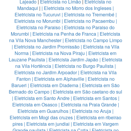
Lajeado
|
Eletricista no Limão
|
Eletricista no
Mandaqui
|
|
Eletricista no Morro dos Ingleses
|
Eletricista no Tucuruvi
|
Eletricista no Tremembé
|
Eletricista no Morumbi
|
Eletricista no Pacaembu
|
Eletricista no Paraiso
|
Eletricista no Paraiso do
Morumbi
|
Eletricista na Penha de Franca
|
Eletricista
na Vila Nova Manchester
|
Eletricista no Campo Limpo
|
Eletricista no Jardim Promissão
|
Eletricista na Vila
Norma
|
Eletricista na Nova Piraju
|
Eletricista em
Lauzane Paulista
|
Eletricista Jardim Japão
|
Eletricista
na Vila Hortência
|
Eletricista no Burgo Paulista
|
Eletricista no Jardim Arpoador
|
Eletricista na Vila
Fanton
|
Eletricista em Alphaville
|
Eletricista no
Barueri
|
Eletricista em Diadema
|
Eletricista em São
Bernado do Campo
|
Eletricista em São caetano do sul
|
Eletricista em Santo Andre
|
Eletricista em Santos
|
Eletricista em Osasco
|
Eletricista na Praia Grande
|
Eletricista em Guarulhos
|
Eletricista no Aruja
|
Eletricista em Mogi das cruzes
|
Eletricista em ribeirao
pires
|
Eletricista em jundiai
|
Eletricista em Vargem
Grande paulista
|
Eletricista na Cotia
|
Eletricista no