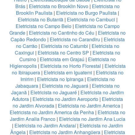
Brás
|
Eletricista no Brooklin Novo
|
Eletricista no
Brooklin Paulista
|
Eletricista no Burgo Paulista
|
Eletricista no Butantã
|
Eletricista no Cambuci
|
Eletricista no Campo Belo
|
Eletricista no Campo
Grande
|
Eletricista no Cantinho do Céu
|
Eletricista no
Capão Redondo
|
Eletricista no Carandiru
|
Eletricista
no Carrão
|
Eletricista no Catumbi
|
Eletricista no
Caxingui
|
Eletricista no Centro SP
|
Eletricista no
Cursino
|
Eletricista em Grajaú
|
Eletricista no
Higienopolis
|
Eletricista no Horto Florestal
|
Eletricista
no Ibirapuera
|
Eletricista em Iguatemi
|
Eletricista no
Imirim
|
Eletricista no Ipiranga
|
Eletricista no
Jabaquara
|
Eletricista no Jaguará
|
Eletricista no
Jaçanã
|
Eletricista no Jaguaré
|
Eletricista no Jardim
Adutora
|
Eletricista no Jardim Aeroporto
|
Eletricista
no Jardim Alvorada
|
Eletricista no Jardim America
|
Eletricista no Jardim America da Penha
|
Eletricista no
Jardim Analia Franco
|
Eletricista no Jardim Ana Lucia
|
Eletricista no Jardim Andaraí
|
Eletricista no Jardim
Ângela
|
Eletricista no Jardim Anhangüera
|
Eletricista