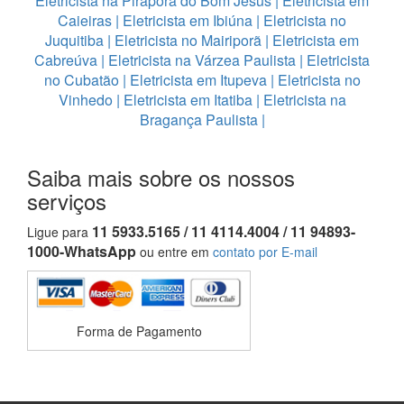
Eletricista na Pirapora do Bom Jesus
|
Eletricista em
Caieiras
|
Eletricista em Ibiúna
|
Eletricista no
Juquitiba
|
Eletricista no Mairiporã
|
Eletricista em
Cabreúva
|
Eletricista na Várzea Paulista
|
Eletricista
no Cubatão
|
Eletricista em Itupeva
|
Eletricista no
Vinhedo
|
Eletricista em Itatiba
|
Eletricista na
Bragança Paulista
|
Saiba mais sobre os nossos
serviços
11 5933.5165 / 11 4114.4004 / 11 94893-
Ligue para
1000-WhatsApp
ou entre em
contato por E-mail
Forma de Pagamento