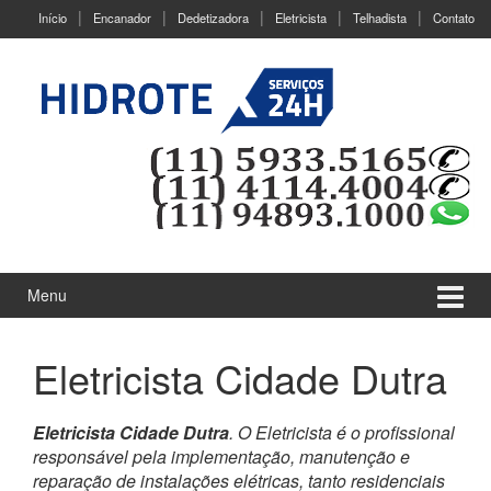
Ir
Pular
Início
Encanador
Dedetizadora
Eletricista
Telhadista
Contato
para
para
o
menu
Conteúdo
principal
Menu
Eletricista Cidade Dutra
Eletricista Cidade Dutra
. O Eletricista é o profissional
responsável pela implementação, manutenção e
reparação de instalações elétricas, tanto residenciais