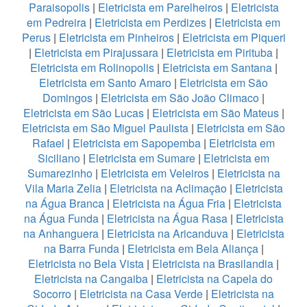
Paraisopolis
|
Eletricista em Parelheiros
|
Eletricista
em Pedreira
|
Eletricista em Perdizes
|
Eletricista em
Perus
|
Eletricista em Pinheiros
|
Eletricista em Piqueri
|
Eletricista em Pirajussara
|
Eletricista em Pirituba
|
Eletricista em Rolinopolis
|
Eletricista em Santana
|
Eletricista em Santo Amaro
|
Eletricista em São
Domingos
|
Eletricista em São João Climaco
|
Eletricista em São Lucas
|
Eletricista em São Mateus
|
Eletricista em São Miguel Paulista
|
Eletricista em São
Rafael
|
Eletricista em Sapopemba
|
Eletricista em
Siciliano
|
Eletricista em Sumare
|
Eletricista em
Sumarezinho
|
Eletricista em Veleiros
|
Eletricista na
Vila Maria Zelia
|
Eletricista na Aclimação
|
Eletricista
na Água Branca
|
Eletricista na Água Fria
|
Eletricista
na Água Funda
|
Eletricista na Água Rasa
|
Eletricista
na Anhanguera
|
Eletricista na Aricanduva
|
Eletricista
na Barra Funda
|
Eletricista em Bela Aliança
|
Eletricista no Bela Vista
|
Eletricista na Brasilandia
|
Eletricista na Cangaiba
|
Eletricista na Capela do
Socorro
|
Eletricista na Casa Verde
|
Eletricista na