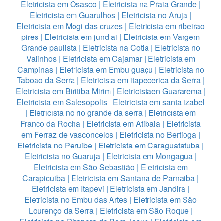
Eletricista em Osasco
|
Eletricista na Praia Grande
|
Eletricista em Guarulhos
|
Eletricista no Aruja
|
Eletricista em Mogi das cruzes
|
Eletricista em ribeirao
pires
|
Eletricista em jundiai
|
Eletricista em Vargem
Grande paulista
|
Eletricista na Cotia
|
Eletricista no
Valinhos
|
Eletricista em Cajamar
|
Eletricista em
Campinas
|
Eletricista em Embu guaçu
|
Eletricista no
Taboao da Serra
|
Eletricista em itapecerica da Serra
|
Eletricista em Biritiba Mirim
|
Eletricistaen Guararema
|
Eletricista em Salesopolis
|
Eletricista em santa izabel
|
Eletricista no rio grande da serra
|
Eletricista em
Franco da Rocha
|
Eletricista em Atibaia
|
Eletricista
em Ferraz de vasconcelos
|
Eletricista no Bertioga
|
Eletricista no Peruibe
|
Eletricista em Caraguatatuba
|
Eletricista no Guaruja
|
Eletricista em Mongagua
|
Eletricista em São Sebastião
|
Eletricista em
Carapicuiba
|
Eletricista em Santana de Parnaiba
|
Eletricista em Itapevi
|
Eletricista em Jandira
|
Eletricista no Embu das Artes
|
Eletricista em São
Lourenço da Serra
|
Eletricista em São Roque
|