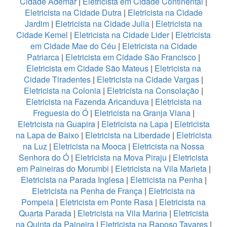
Cidade Ademar
|
Eletricista em Cidade Continental
|
Eletricista na Cidade Dutra
|
Eletricista na Cidade
Jardim
|
Eletricista na Cidade Julia
|
Eletricista na
Cidade Kemel
|
Eletricista na Cidade Lider
|
Eletricista
em Cidade Mae do Céu
|
Eletricista na Cidade
Patriarca
|
Eletricista em Cidade São Francisco
|
Eletricista em Cidade São Mateus
|
Eletricista na
Cidade Tiradentes
|
Eletricista na Cidade Vargas
|
Eletricista na Colonia
|
Eletricista na Consolação
|
Eletricista na Fazenda Aricanduva
|
Eletricista na
Freguesia do Ó
|
Eletricista na Granja Viana
|
Eletricista na Guapira
|
Eletricista na Lapa
|
Eletricista
na Lapa de Baixo
|
Eletricista na Liberdade
|
Eletricista
na Luz
|
Eletricista na Mooca
|
Eletricista na Nossa
Senhora do Ó
|
Eletricista na Mova Piraju
|
Eletricista
em Paineiras do Morumbi
|
Eletricista na Vila Marieta
|
Eletricista na Parada Inglesa
|
Eletricista na Penha
|
Eletricista na Penha de França
|
Eletricista na
Pompeia
|
Eletricista em Ponte Rasa
|
Eletricista na
Quarta Parada
|
Eletricista na Vila Marina
|
Eletricista
na Quinta da Paineira
|
Eletricista na Raposo Tavares
|