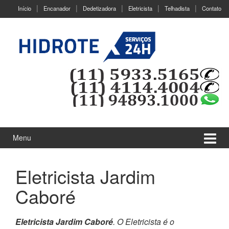
Ir
Pular
Início
Encanador
Dedetizadora
Eletricista
Telhadista
Contato
para
para
o
menu
Conteúdo
principal
Menu
Eletricista Jardim
Caboré
Eletricista Jardim Caboré
. O Eletricista é o