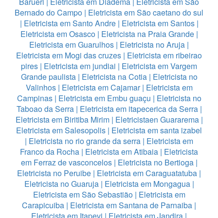
Barueri
|
Eletricista em Diadema
|
Eletricista em São
Bernado do Campo
|
Eletricista em São caetano do sul
|
Eletricista em Santo Andre
|
Eletricista em Santos
|
Eletricista em Osasco
|
Eletricista na Praia Grande
|
Eletricista em Guarulhos
|
Eletricista no Aruja
|
Eletricista em Mogi das cruzes
|
Eletricista em ribeirao
pires
|
Eletricista em jundiai
|
Eletricista em Vargem
Grande paulista
|
Eletricista na Cotia
|
Eletricista no
Valinhos
|
Eletricista em Cajamar
|
Eletricista em
Campinas
|
Eletricista em Embu guaçu
|
Eletricista no
Taboao da Serra
|
Eletricista em itapecerica da Serra
|
Eletricista em Biritiba Mirim
|
Eletricistaen Guararema
|
Eletricista em Salesopolis
|
Eletricista em santa izabel
|
Eletricista no rio grande da serra
|
Eletricista em
Franco da Rocha
|
Eletricista em Atibaia
|
Eletricista
em Ferraz de vasconcelos
|
Eletricista no Bertioga
|
Eletricista no Peruibe
|
Eletricista em Caraguatatuba
|
Eletricista no Guaruja
|
Eletricista em Mongagua
|
Eletricista em São Sebastião
|
Eletricista em
Carapicuiba
|
Eletricista em Santana de Parnaiba
|
Eletricista em Itapevi
|
Eletricista em Jandira
|