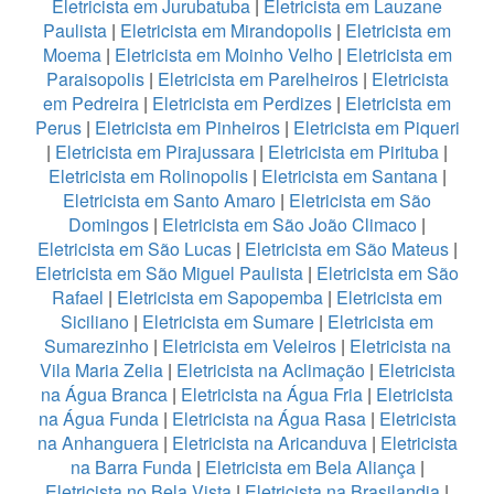
Eletricista em Jurubatuba
|
Eletricista em Lauzane
Paulista
|
Eletricista em Mirandopolis
|
Eletricista em
Moema
|
Eletricista em Moinho Velho
|
Eletricista em
Paraisopolis
|
Eletricista em Parelheiros
|
Eletricista
em Pedreira
|
Eletricista em Perdizes
|
Eletricista em
Perus
|
Eletricista em Pinheiros
|
Eletricista em Piqueri
|
Eletricista em Pirajussara
|
Eletricista em Pirituba
|
Eletricista em Rolinopolis
|
Eletricista em Santana
|
Eletricista em Santo Amaro
|
Eletricista em São
Domingos
|
Eletricista em São João Climaco
|
Eletricista em São Lucas
|
Eletricista em São Mateus
|
Eletricista em São Miguel Paulista
|
Eletricista em São
Rafael
|
Eletricista em Sapopemba
|
Eletricista em
Siciliano
|
Eletricista em Sumare
|
Eletricista em
Sumarezinho
|
Eletricista em Veleiros
|
Eletricista na
Vila Maria Zelia
|
Eletricista na Aclimação
|
Eletricista
na Água Branca
|
Eletricista na Água Fria
|
Eletricista
na Água Funda
|
Eletricista na Água Rasa
|
Eletricista
na Anhanguera
|
Eletricista na Aricanduva
|
Eletricista
na Barra Funda
|
Eletricista em Bela Aliança
|
Eletricista no Bela Vista
|
Eletricista na Brasilandia
|