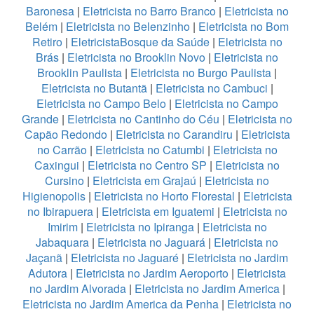
Baronesa
|
Eletricista no Barro Branco
|
Eletricista no
Belém
|
Eletricista no Belenzinho
|
Eletricista no Bom
Retiro
|
EletricistaBosque da Saúde
|
Eletricista no
Brás
|
Eletricista no Brooklin Novo
|
Eletricista no
Brooklin Paulista
|
Eletricista no Burgo Paulista
|
Eletricista no Butantã
|
Eletricista no Cambuci
|
Eletricista no Campo Belo
|
Eletricista no Campo
Grande
|
Eletricista no Cantinho do Céu
|
Eletricista no
Capão Redondo
|
Eletricista no Carandiru
|
Eletricista
no Carrão
|
Eletricista no Catumbi
|
Eletricista no
Caxingui
|
Eletricista no Centro SP
|
Eletricista no
Cursino
|
Eletricista em Grajaú
|
Eletricista no
Higienopolis
|
Eletricista no Horto Florestal
|
Eletricista
no Ibirapuera
|
Eletricista em Iguatemi
|
Eletricista no
Imirim
|
Eletricista no Ipiranga
|
Eletricista no
Jabaquara
|
Eletricista no Jaguará
|
Eletricista no
Jaçanã
|
Eletricista no Jaguaré
|
Eletricista no Jardim
Adutora
|
Eletricista no Jardim Aeroporto
|
Eletricista
no Jardim Alvorada
|
Eletricista no Jardim America
|
Eletricista no Jardim America da Penha
|
Eletricista no