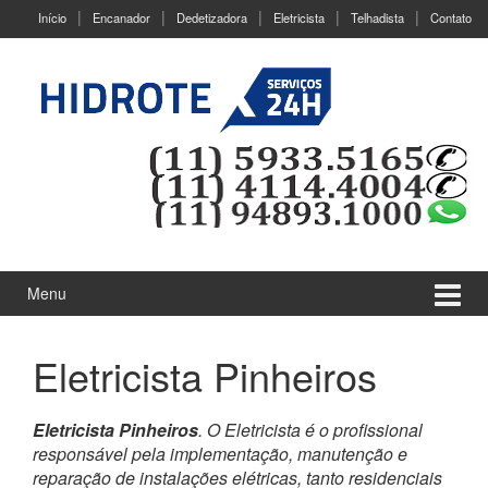
Ir
Pular
Início
Encanador
Dedetizadora
Eletricista
Telhadista
Contato
para
para
o
menu
Conteúdo
principal
Menu
Eletricista Pinheiros
Eletricista Pinheiros
. O Eletricista é o profissional
responsável pela implementação, manutenção e
reparação de instalações elétricas, tanto residenciais