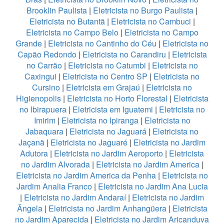
Brooklin Paulista
|
Eletricista no Burgo Paulista
|
Eletricista no Butantã
|
Eletricista no Cambuci
|
Eletricista no Campo Belo
|
Eletricista no Campo
Grande
|
Eletricista no Cantinho do Céu
|
Eletricista no
Capão Redondo
|
Eletricista no Carandiru
|
Eletricista
no Carrão
|
Eletricista no Catumbi
|
Eletricista no
Caxingui
|
Eletricista no Centro SP
|
Eletricista no
Cursino
|
Eletricista em Grajaú
|
Eletricista no
Higienopolis
|
Eletricista no Horto Florestal
|
Eletricista
no Ibirapuera
|
Eletricista em Iguatemi
|
Eletricista no
Imirim
|
Eletricista no Ipiranga
|
Eletricista no
Jabaquara
|
Eletricista no Jaguará
|
Eletricista no
Jaçanã
|
Eletricista no Jaguaré
|
Eletricista no Jardim
Adutora
|
Eletricista no Jardim Aeroporto
|
Eletricista
no Jardim Alvorada
|
Eletricista no Jardim America
|
Eletricista no Jardim America da Penha
|
Eletricista no
Jardim Analia Franco
|
Eletricista no Jardim Ana Lucia
|
Eletricista no Jardim Andaraí
|
Eletricista no Jardim
Ângela
|
Eletricista no Jardim Anhangüera
|
Eletricista
no Jardim Aparecida
|
Eletricista no Jardim Aricanduva