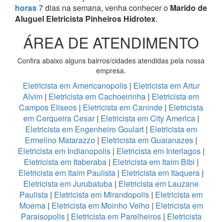
horas
7 dias na semana, venha conhecer o
Marido de
Aluguel Eletricista Pinheiros Hidrotex
.
ÁREA DE ATENDIMENTO
Confira abaixo alguns bairros/cidades atendidas pela nossa
empresa.
Eletricista em Americanopolis
|
Eletricista em Artur
Alvim
|
Eletricista em Cachoeirinha
|
Eletricista em
Campos Eliseos
|
Eletricista em Caninde
|
Eletricista
em Cerqueira Cesar
|
Eletricista em City America
|
Eletricista em Engenheiro Goulart
|
Eletricista em
Ermelino Matarazzo
|
Eletricista em Guaianazes
|
Eletricista em Indianopolis
|
Eletricista em Interlagos
|
Eletricista em Itaberaba
|
Eletricista em Itaim Bibi
|
Eletricista em Itaim Paulista
|
Eletricista em Itaquera
|
Eletricista em Jurubatuba
|
Eletricista em Lauzane
Paulista
|
Eletricista em Mirandopolis
|
Eletricista em
Moema
|
Eletricista em Moinho Velho
|
Eletricista em
Paraisopolis
|
Eletricista em Parelheiros
|
Eletricista