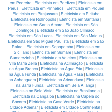
em Pedreira
|
Eletricista em Perdizes
|
Eletricista em
Perus
|
Eletricista em Pinheiros
|
Eletricista em Piqueri
|
Eletricista em Pirajussara
|
Eletricista em Pirituba
|
Eletricista em Rolinopolis
|
Eletricista em Santana
|
Eletricista em Santo Amaro
|
Eletricista em São
Domingos
|
Eletricista em São João Climaco
|
Eletricista em São Lucas
|
Eletricista em São Mateus
|
Eletricista em São Miguel Paulista
|
Eletricista em São
Rafael
|
Eletricista em Sapopemba
|
Eletricista em
Siciliano
|
Eletricista em Sumare
|
Eletricista em
Sumarezinho
|
Eletricista em Veleiros
|
Eletricista na
Vila Maria Zelia
|
Eletricista na Aclimação
|
Eletricista
na Água Branca
|
Eletricista na Água Fria
|
Eletricista
na Água Funda
|
Eletricista na Água Rasa
|
Eletricista
na Anhanguera
|
Eletricista na Aricanduva
|
Eletricista
na Barra Funda
|
Eletricista em Bela Aliança
|
Eletricista no Bela Vista
|
Eletricista na Brasilandia
|
Eletricista na Cangaiba
|
Eletricista na Capela do
Socorro
|
Eletricista na Casa Verde
|
Eletricista na
Cidade Ademar
|
Eletricista em Cidade Continental
|