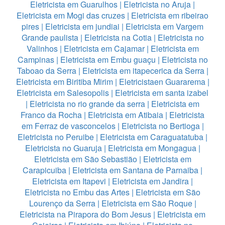
Eletricista em Guarulhos
|
Eletricista no Aruja
|
Eletricista em Mogi das cruzes
|
Eletricista em ribeirao
pires
|
Eletricista em jundiai
|
Eletricista em Vargem
Grande paulista
|
Eletricista na Cotia
|
Eletricista no
Valinhos
|
Eletricista em Cajamar
|
Eletricista em
Campinas
|
Eletricista em Embu guaçu
|
Eletricista no
Taboao da Serra
|
Eletricista em itapecerica da Serra
|
Eletricista em Biritiba Mirim
|
Eletricistaen Guararema
|
Eletricista em Salesopolis
|
Eletricista em santa izabel
|
Eletricista no rio grande da serra
|
Eletricista em
Franco da Rocha
|
Eletricista em Atibaia
|
Eletricista
em Ferraz de vasconcelos
|
Eletricista no Bertioga
|
Eletricista no Peruibe
|
Eletricista em Caraguatatuba
|
Eletricista no Guaruja
|
Eletricista em Mongagua
|
Eletricista em São Sebastião
|
Eletricista em
Carapicuiba
|
Eletricista em Santana de Parnaiba
|
Eletricista em Itapevi
|
Eletricista em Jandira
|
Eletricista no Embu das Artes
|
Eletricista em São
Lourenço da Serra
|
Eletricista em São Roque
|
Eletricista na Pirapora do Bom Jesus
|
Eletricista em