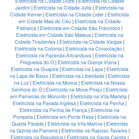
Eletricista na Cidade Dutra
|
Eletricista na Cidade
Jardim
|
Eletricista na Cidade Julia
|
Eletricista na
Cidade Kemel
|
Eletricista na Cidade Lider
|
Eletricista
em Cidade Mae do Céu
|
Eletricista na Cidade
Patriarca
|
Eletricista em Cidade São Francisco
|
Eletricista em Cidade São Mateus
|
Eletricista na
Cidade Tiradentes
|
Eletricista na Cidade Vargas
|
Eletricista na Colonia
|
Eletricista na Consolação
|
Eletricista na Fazenda Aricanduva
|
Eletricista na
Freguesia do Ó
|
Eletricista na Granja Viana
|
Eletricista na Guapira
|
Eletricista na Lapa
|
Eletricista
na Lapa de Baixo
|
Eletricista na Liberdade
|
Eletricista
na Luz
|
Eletricista na Mooca
|
Eletricista na Nossa
Senhora do Ó
|
Eletricista na Mova Piraju
|
Eletricista
em Paineiras do Morumbi
|
Eletricista na Vila Marieta
|
Eletricista na Parada Inglesa
|
Eletricista na Penha
|
Eletricista na Penha de França
|
Eletricista na
Pompeia
|
Eletricista em Ponte Rasa
|
Eletricista na
Quarta Parada
|
Eletricista na Vila Marina
|
Eletricista
na Quinta da Paineira
|
Eletricista na Raposo Tavares
|
Eletricista na Republica
|
Eletricista na Santa Cecilia
|