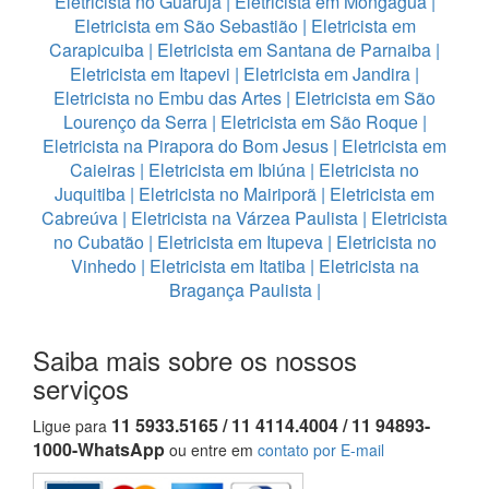
Eletricista no Guaruja
|
Eletricista em Mongagua
|
Eletricista em São Sebastião
|
Eletricista em
Carapicuiba
|
Eletricista em Santana de Parnaiba
|
Eletricista em Itapevi
|
Eletricista em Jandira
|
Eletricista no Embu das Artes
|
Eletricista em São
Lourenço da Serra
|
Eletricista em São Roque
|
Eletricista na Pirapora do Bom Jesus
|
Eletricista em
Caieiras
|
Eletricista em Ibiúna
|
Eletricista no
Juquitiba
|
Eletricista no Mairiporã
|
Eletricista em
Cabreúva
|
Eletricista na Várzea Paulista
|
Eletricista
no Cubatão
|
Eletricista em Itupeva
|
Eletricista no
Vinhedo
|
Eletricista em Itatiba
|
Eletricista na
Bragança Paulista
|
Saiba mais sobre os nossos
serviços
11 5933.5165 / 11 4114.4004 / 11 94893-
Ligue para
1000-WhatsApp
ou entre em
contato por E-mail