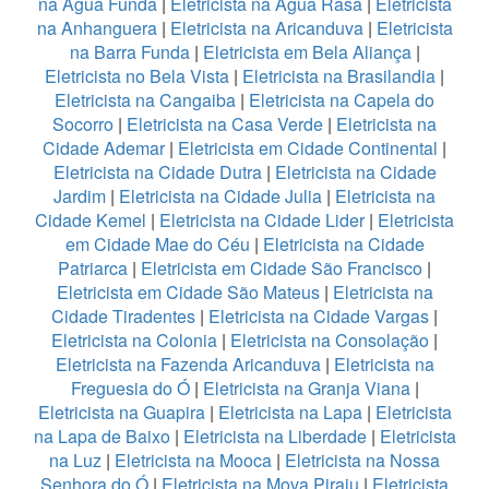
na Água Funda
|
Eletricista na Água Rasa
|
Eletricista
na Anhanguera
|
Eletricista na Aricanduva
|
Eletricista
na Barra Funda
|
Eletricista em Bela Aliança
|
Eletricista no Bela Vista
|
Eletricista na Brasilandia
|
Eletricista na Cangaiba
|
Eletricista na Capela do
Socorro
|
Eletricista na Casa Verde
|
Eletricista na
Cidade Ademar
|
Eletricista em Cidade Continental
|
Eletricista na Cidade Dutra
|
Eletricista na Cidade
Jardim
|
Eletricista na Cidade Julia
|
Eletricista na
Cidade Kemel
|
Eletricista na Cidade Lider
|
Eletricista
em Cidade Mae do Céu
|
Eletricista na Cidade
Patriarca
|
Eletricista em Cidade São Francisco
|
Eletricista em Cidade São Mateus
|
Eletricista na
Cidade Tiradentes
|
Eletricista na Cidade Vargas
|
Eletricista na Colonia
|
Eletricista na Consolação
|
Eletricista na Fazenda Aricanduva
|
Eletricista na
Freguesia do Ó
|
Eletricista na Granja Viana
|
Eletricista na Guapira
|
Eletricista na Lapa
|
Eletricista
na Lapa de Baixo
|
Eletricista na Liberdade
|
Eletricista
na Luz
|
Eletricista na Mooca
|
Eletricista na Nossa
Senhora do Ó
|
Eletricista na Mova Piraju
|
Eletricista