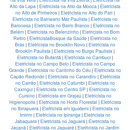
Alto da Lapa
|
Eletricista na Alto da Mooca
|
Eletricista
no Alto de Pinheiros
|
Eletricista no Alto do Pari
|
Eletricista no Balneario Mar Paulista
|
Eletricista no
Baronesa
|
Eletricista no Barro Branco
|
Eletricista no
Belém
|
Eletricista no Belenzinho
|
Eletricista no Bom
Retiro
|
EletricistaBosque da Saúde
|
Eletricista no
Brás
|
Eletricista no Brooklin Novo
|
Eletricista no
Brooklin Paulista
|
Eletricista no Burgo Paulista
|
Eletricista no Butantã
|
Eletricista no Cambuci
|
Eletricista no Campo Belo
|
Eletricista no Campo
Grande
|
Eletricista no Cantinho do Céu
|
Eletricista no
Capão Redondo
|
Eletricista no Carandiru
|
Eletricista
no Carrão
|
Eletricista no Catumbi
|
Eletricista no
Caxingui
|
Eletricista no Centro SP
|
Eletricista no
Cursino
|
Eletricista em Grajaú
|
Eletricista no
Higienopolis
|
Eletricista no Horto Florestal
|
Eletricista
no Ibirapuera
|
Eletricista em Iguatemi
|
Eletricista no
Imirim
|
Eletricista no Ipiranga
|
Eletricista no
Jabaquara
|
Eletricista no Jaguará
|
Eletricista no
Jaçanã
|
Eletricista no Jaguaré
|
Eletricista no Jardim