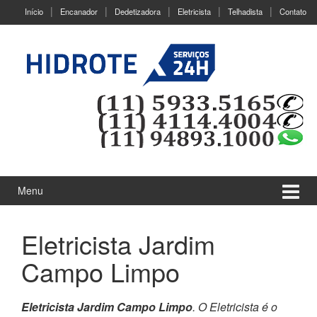
Ir
Pular
Início
Encanador
Dedetizadora
Eletricista
Telhadista
Contato
para
para
o
menu
Conteúdo
principal
Menu
Eletricista Jardim
Campo Limpo
Eletricista Jardim Campo Limpo
. O Eletricista é o