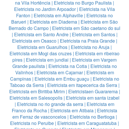
na Vila Hortência
|
Eletricista no Burgo Paulista
|
Eletricista no Jardim Arpoador
|
Eletricista na Vila
Fanton
|
Eletricista em Alphaville
|
Eletricista no
Barueri
|
Eletricista em Diadema
|
Eletricista em São
Bernado do Campo
|
Eletricista em São caetano do sul
|
Eletricista em Santo Andre
|
Eletricista em Santos
|
Eletricista em Osasco
|
Eletricista na Praia Grande
|
Eletricista em Guarulhos
|
Eletricista no Aruja
|
Eletricista em Mogi das cruzes
|
Eletricista em ribeirao
pires
|
Eletricista em jundiai
|
Eletricista em Vargem
Grande paulista
|
Eletricista na Cotia
|
Eletricista no
Valinhos
|
Eletricista em Cajamar
|
Eletricista em
Campinas
|
Eletricista em Embu guaçu
|
Eletricista no
Taboao da Serra
|
Eletricista em itapecerica da Serra
|
Eletricista em Biritiba Mirim
|
Eletricistaen Guararema
|
Eletricista em Salesopolis
|
Eletricista em santa izabel
|
Eletricista no rio grande da serra
|
Eletricista em
Franco da Rocha
|
Eletricista em Atibaia
|
Eletricista
em Ferraz de vasconcelos
|
Eletricista no Bertioga
|
Eletricista no Peruibe
|
Eletricista em Caraguatatuba
|