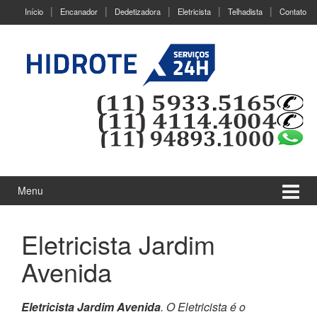
Ir
Pular
Início
Encanador
Dedetizadora
Eletricista
Telhadista
Contato
para
para
o
menu
Conteúdo
principal
Menu
Eletricista Jardim
Avenida
Eletricista Jardim Avenida
. O Eletricista é o