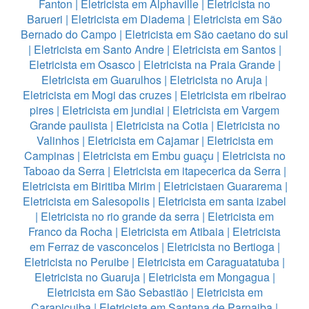
Fanton
|
Eletricista em Alphaville
|
Eletricista no
Barueri
|
Eletricista em Diadema
|
Eletricista em São
Bernado do Campo
|
Eletricista em São caetano do sul
|
Eletricista em Santo Andre
|
Eletricista em Santos
|
Eletricista em Osasco
|
Eletricista na Praia Grande
|
Eletricista em Guarulhos
|
Eletricista no Aruja
|
Eletricista em Mogi das cruzes
|
Eletricista em ribeirao
pires
|
Eletricista em jundiai
|
Eletricista em Vargem
Grande paulista
|
Eletricista na Cotia
|
Eletricista no
Valinhos
|
Eletricista em Cajamar
|
Eletricista em
Campinas
|
Eletricista em Embu guaçu
|
Eletricista no
Taboao da Serra
|
Eletricista em itapecerica da Serra
|
Eletricista em Biritiba Mirim
|
Eletricistaen Guararema
|
Eletricista em Salesopolis
|
Eletricista em santa izabel
|
Eletricista no rio grande da serra
|
Eletricista em
Franco da Rocha
|
Eletricista em Atibaia
|
Eletricista
em Ferraz de vasconcelos
|
Eletricista no Bertioga
|
Eletricista no Peruibe
|
Eletricista em Caraguatatuba
|
Eletricista no Guaruja
|
Eletricista em Mongagua
|
Eletricista em São Sebastião
|
Eletricista em
Carapicuiba
|
Eletricista em Santana de Parnaiba
|