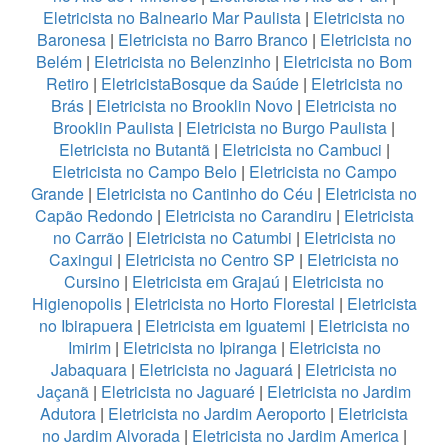
Eletricista no Balneario Mar Paulista
|
Eletricista no
Baronesa
|
Eletricista no Barro Branco
|
Eletricista no
Belém
|
Eletricista no Belenzinho
|
Eletricista no Bom
Retiro
|
EletricistaBosque da Saúde
|
Eletricista no
Brás
|
Eletricista no Brooklin Novo
|
Eletricista no
Brooklin Paulista
|
Eletricista no Burgo Paulista
|
Eletricista no Butantã
|
Eletricista no Cambuci
|
Eletricista no Campo Belo
|
Eletricista no Campo
Grande
|
Eletricista no Cantinho do Céu
|
Eletricista no
Capão Redondo
|
Eletricista no Carandiru
|
Eletricista
no Carrão
|
Eletricista no Catumbi
|
Eletricista no
Caxingui
|
Eletricista no Centro SP
|
Eletricista no
Cursino
|
Eletricista em Grajaú
|
Eletricista no
Higienopolis
|
Eletricista no Horto Florestal
|
Eletricista
no Ibirapuera
|
Eletricista em Iguatemi
|
Eletricista no
Imirim
|
Eletricista no Ipiranga
|
Eletricista no
Jabaquara
|
Eletricista no Jaguará
|
Eletricista no
Jaçanã
|
Eletricista no Jaguaré
|
Eletricista no Jardim
Adutora
|
Eletricista no Jardim Aeroporto
|
Eletricista
no Jardim Alvorada
|
Eletricista no Jardim America
|