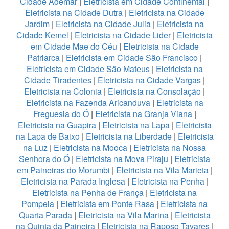
Cidade Ademar
|
Eletricista em Cidade Continental
|
Eletricista na Cidade Dutra
|
Eletricista na Cidade
Jardim
|
Eletricista na Cidade Julia
|
Eletricista na
Cidade Kemel
|
Eletricista na Cidade Lider
|
Eletricista
em Cidade Mae do Céu
|
Eletricista na Cidade
Patriarca
|
Eletricista em Cidade São Francisco
|
Eletricista em Cidade São Mateus
|
Eletricista na
Cidade Tiradentes
|
Eletricista na Cidade Vargas
|
Eletricista na Colonia
|
Eletricista na Consolação
|
Eletricista na Fazenda Aricanduva
|
Eletricista na
Freguesia do Ó
|
Eletricista na Granja Viana
|
Eletricista na Guapira
|
Eletricista na Lapa
|
Eletricista
na Lapa de Baixo
|
Eletricista na Liberdade
|
Eletricista
na Luz
|
Eletricista na Mooca
|
Eletricista na Nossa
Senhora do Ó
|
Eletricista na Mova Piraju
|
Eletricista
em Paineiras do Morumbi
|
Eletricista na Vila Marieta
|
Eletricista na Parada Inglesa
|
Eletricista na Penha
|
Eletricista na Penha de França
|
Eletricista na
Pompeia
|
Eletricista em Ponte Rasa
|
Eletricista na
Quarta Parada
|
Eletricista na Vila Marina
|
Eletricista
na Quinta da Paineira
|
Eletricista na Raposo Tavares
|