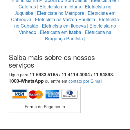
Eletricista na Pirapora do Bom Jesus
|
Eletricista em
Caieiras
|
Eletricista em Ibiúna
|
Eletricista no
Juquitiba
|
Eletricista no Mairiporã
|
Eletricista em
Cabreúva
|
Eletricista na Várzea Paulista
|
Eletricista
no Cubatão
|
Eletricista em Itupeva
|
Eletricista no
Vinhedo
|
Eletricista em Itatiba
|
Eletricista na
Bragança Paulista
|
Saiba mais sobre os nossos
serviços
11 5933.5165 / 11 4114.4004 / 11 94893-
Ligue para
1000-WhatsApp
ou entre em
contato por E-mail
Forma de Pagamento