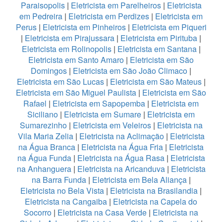
Paraisopolis
|
Eletricista em Parelheiros
|
Eletricista
em Pedreira
|
Eletricista em Perdizes
|
Eletricista em
Perus
|
Eletricista em Pinheiros
|
Eletricista em Piqueri
|
Eletricista em Pirajussara
|
Eletricista em Pirituba
|
Eletricista em Rolinopolis
|
Eletricista em Santana
|
Eletricista em Santo Amaro
|
Eletricista em São
Domingos
|
Eletricista em São João Climaco
|
Eletricista em São Lucas
|
Eletricista em São Mateus
|
Eletricista em São Miguel Paulista
|
Eletricista em São
Rafael
|
Eletricista em Sapopemba
|
Eletricista em
Siciliano
|
Eletricista em Sumare
|
Eletricista em
Sumarezinho
|
Eletricista em Veleiros
|
Eletricista na
Vila Maria Zelia
|
Eletricista na Aclimação
|
Eletricista
na Água Branca
|
Eletricista na Água Fria
|
Eletricista
na Água Funda
|
Eletricista na Água Rasa
|
Eletricista
na Anhanguera
|
Eletricista na Aricanduva
|
Eletricista
na Barra Funda
|
Eletricista em Bela Aliança
|
Eletricista no Bela Vista
|
Eletricista na Brasilandia
|
Eletricista na Cangaiba
|
Eletricista na Capela do
Socorro
|
Eletricista na Casa Verde
|
Eletricista na