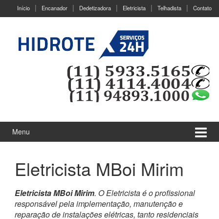
Ir
Pular
Início
Encanador
Dedetizadora
Eletricista
Telhadista
Contato
para
para
o
menu
Conteúdo
principal
Menu
Eletricista MBoi Mirim
Eletricista MBoi Mirim
. O Eletricista é o profissional
responsável pela implementação, manutenção e
reparação de instalações elétricas, tanto residenciais