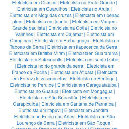
Eletricista em Osasco
|
Eletricista na Praia Grande
|
Eletricista em Guarulhos
|
Eletricista no Aruja
|
Eletricista em Mogi das cruzes
|
Eletricista em ribeirao
pires
|
Eletricista em jundiai
|
Eletricista em Vargem
Grande paulista
|
Eletricista na Cotia
|
Eletricista no
Valinhos
|
Eletricista em Cajamar
|
Eletricista em
Campinas
|
Eletricista em Embu guaçu
|
Eletricista no
Taboao da Serra
|
Eletricista em itapecerica da Serra
|
Eletricista em Biritiba Mirim
|
Eletricistaen Guararema
|
Eletricista em Salesopolis
|
Eletricista em santa izabel
|
Eletricista no rio grande da serra
|
Eletricista em
Franco da Rocha
|
Eletricista em Atibaia
|
Eletricista
em Ferraz de vasconcelos
|
Eletricista no Bertioga
|
Eletricista no Peruibe
|
Eletricista em Caraguatatuba
|
Eletricista no Guaruja
|
Eletricista em Mongagua
|
Eletricista em São Sebastião
|
Eletricista em
Carapicuiba
|
Eletricista em Santana de Parnaiba
|
Eletricista em Itapevi
|
Eletricista em Jandira
|
Eletricista no Embu das Artes
|
Eletricista em São
Lourenço da Serra
|
Eletricista em São Roque
|