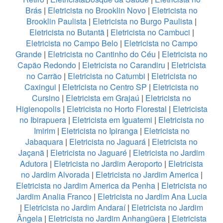
Brás
|
Eletricista no Brooklin Novo
|
Eletricista no
Brooklin Paulista
|
Eletricista no Burgo Paulista
|
Eletricista no Butantã
|
Eletricista no Cambuci
|
Eletricista no Campo Belo
|
Eletricista no Campo
Grande
|
Eletricista no Cantinho do Céu
|
Eletricista no
Capão Redondo
|
Eletricista no Carandiru
|
Eletricista
no Carrão
|
Eletricista no Catumbi
|
Eletricista no
Caxingui
|
Eletricista no Centro SP
|
Eletricista no
Cursino
|
Eletricista em Grajaú
|
Eletricista no
Higienopolis
|
Eletricista no Horto Florestal
|
Eletricista
no Ibirapuera
|
Eletricista em Iguatemi
|
Eletricista no
Imirim
|
Eletricista no Ipiranga
|
Eletricista no
Jabaquara
|
Eletricista no Jaguará
|
Eletricista no
Jaçanã
|
Eletricista no Jaguaré
|
Eletricista no Jardim
Adutora
|
Eletricista no Jardim Aeroporto
|
Eletricista
no Jardim Alvorada
|
Eletricista no Jardim America
|
Eletricista no Jardim America da Penha
|
Eletricista no
Jardim Analia Franco
|
Eletricista no Jardim Ana Lucia
|
Eletricista no Jardim Andaraí
|
Eletricista no Jardim
Ângela
|
Eletricista no Jardim Anhangüera
|
Eletricista