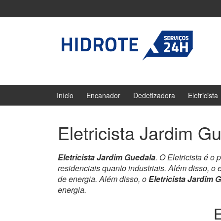
Ir
Pular
para
para
o
menu
Conteúdo
principal
Início
Encanador
Dedetizadora
Eletricista
Eletricista Jardim G
Eletricista Jardim Guedala
. O Eletricista é 
residenciais quanto industriais. Além disso, o e
de energia. Além disso, o
Eletricista Jardim 
energia.
E