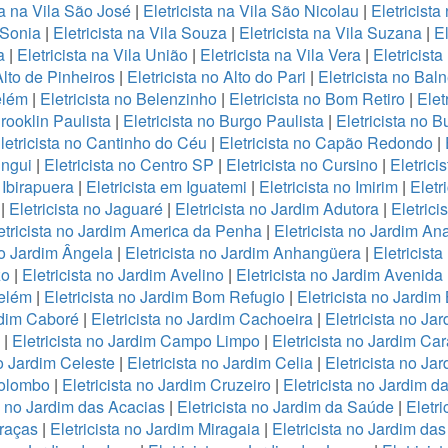
ta na Vila São José
|
Eletricista na Vila São Nicolau
|
Eletricista
a Sonia
|
Eletricista na Vila Souza
|
Eletricista na Vila Suzana
|
El
a
|
Eletricista na Vila União
|
Eletricista na Vila Vera
|
Eletricista
Alto de Pinheiros
|
Eletricista no Alto do Pari
|
Eletricista no Bal
elém
|
Eletricista no Belenzinho
|
Eletricista no Bom Retiro
|
Elet
Brooklin Paulista
|
Eletricista no Burgo Paulista
|
Eletricista no B
letricista no Cantinho do Céu
|
Eletricista no Capão Redondo
|
ingui
|
Eletricista no Centro SP
|
Eletricista no Cursino
|
Eletrici
 Ibirapuera
|
Eletricista em Iguatemi
|
Eletricista no Imirim
|
Eletr
|
Eletricista no Jaguaré
|
Eletricista no Jardim Adutora
|
Eletrici
etricista no Jardim America da Penha
|
Eletricista no Jardim An
no Jardim Ângela
|
Eletricista no Jardim Anhangüera
|
Eletricist
zo
|
Eletricista no Jardim Avelino
|
Eletricista no Jardim Avenida
Belém
|
Eletricista no Jardim Bom Refugio
|
Eletricista no Jardim 
rdim Caboré
|
Eletricista no Jardim Cachoeira
|
Eletricista no J
|
Eletricista no Jardim Campo Limpo
|
Eletricista no Jardim Ca
no Jardim Celeste
|
Eletricista no Jardim Celia
|
Eletricista no Ja
Colombo
|
Eletricista no Jardim Cruzeiro
|
Eletricista no Jardim da
ta no Jardim das Acacias
|
Eletricista no Jardim da Saúde
|
Eletr
Graças
|
Eletricista no Jardim Miragaia
|
Eletricista no Jardim das