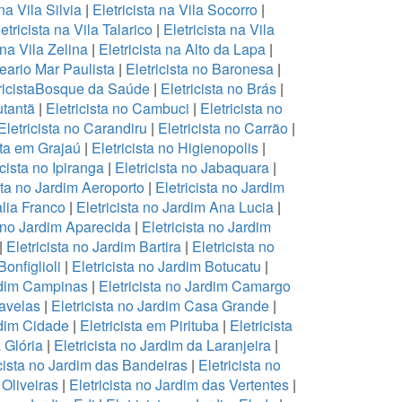
 na Vila Silvia
|
Eletricista na Vila Socorro
|
etricista na Vila Talarico
|
Eletricista na Vila
 na Vila Zelina
|
Eletricista na Alto da Lapa
|
neario Mar Paulista
|
Eletricista no Baronesa
|
ricistaBosque da Saúde
|
Eletricista no Brás
|
utantã
|
Eletricista no Cambuci
|
Eletricista no
Eletricista no Carandiru
|
Eletricista no Carrão
|
sta em Grajaú
|
Eletricista no Higienopolis
|
icista no Ipiranga
|
Eletricista no Jabaquara
|
sta no Jardim Aeroporto
|
Eletricista no Jardim
alia Franco
|
Eletricista no Jardim Ana Lucia
|
a no Jardim Aparecida
|
Eletricista no Jardim
|
Eletricista no Jardim Bartira
|
Eletricista no
Bonfiglioli
|
Eletricista no Jardim Botucatu
|
ardim Campinas
|
Eletricista no Jardim Camargo
ravelas
|
Eletricista no Jardim Casa Grande
|
rdim Cidade
|
Eletricista em Pirituba
|
Eletricista
 Glória
|
Eletricista no Jardim da Laranjeira
|
icista no Jardim das Bandeiras
|
Eletricista no
 Oliveiras
|
Eletricista no Jardim das Vertentes
|