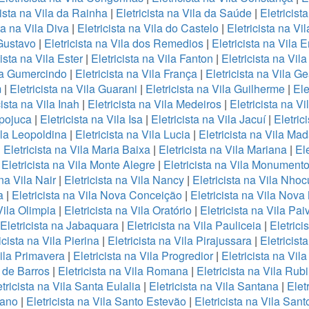
cista na Vila da Rainha
|
Eletricista na Vila da Saúde
|
Eletricist
ta na Vila Diva
|
Eletricista na Vila do Castelo
|
Eletricista na Vi
 Gustavo
|
Eletricista na Vila dos Remedios
|
Eletricista na Vila 
cista na Vila Ester
|
Eletricista na Vila Fanton
|
Eletricista na Vil
ila Gumercindo
|
Eletricista na Vila França
|
Eletricista na Vila G
m
|
Eletricista na Vila Guarani
|
Eletricista na Vila Guilherme
|
Ele
cista na Vila Inah
|
Eletricista na Vila Medeiros
|
Eletricista na V
Ipojuca
|
Eletricista na Vila Isa
|
Eletricista na Vila Jacuí
|
Eletric
ila Leopoldina
|
Eletricista na Vila Lucia
|
Eletricista na Vila Ma
|
Eletricista na Vila Maria Baixa
|
Eletricista na Vila Mariana
|
Ele
|
Eletricista na Vila Monte Alegre
|
Eletricista na Vila Monument
 na Vila Nair
|
Eletricista na Vila Nancy
|
Eletricista na Vila Nho
a
|
Eletricista na Vila Nova Conceição
|
Eletricista na Vila Nov
Vila Olimpia
|
Eletricista na Vila Oratório
|
Eletricista na Vila Pai
Eletricista na Jabaquara
|
Eletricista na Vila Pauliceia
|
Eletrici
icista na Vila Pierina
|
Eletricista na Vila Pirajussara
|
Eletricist
Vila Primavera
|
Eletricista na Vila Progredior
|
Eletricista na Vil
o de Barros
|
Eletricista na Vila Romana
|
Eletricista na Vila Rubi
tricista na Vila Santa Eulalia
|
Eletricista na Vila Santana
|
Elet
fano
|
Eletricista na Vila Santo Estevão
|
Eletricista na Vila San