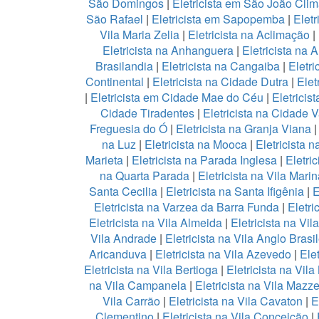
São Domingos
|
Eletricista em São João Cli
São Rafael
|
Eletricista em Sapopemba
|
Eletr
Vila Maria Zelia
|
Eletricista na Aclimação
|
Eletricista na Anhanguera
|
Eletricista na 
Brasilandia
|
Eletricista na Cangaiba
|
Eletr
Continental
|
Eletricista na Cidade Dutra
|
Elet
|
Eletricista em Cidade Mae do Céu
|
Eletricis
Cidade Tiradentes
|
Eletricista na Cidade 
Freguesia do Ó
|
Eletricista na Granja Viana
na Luz
|
Eletricista na Mooca
|
Eletricista
Marieta
|
Eletricista na Parada Inglesa
|
Eletri
na Quarta Parada
|
Eletricista na Vila Marin
Santa Cecilia
|
Eletricista na Santa Ifigênia
|
E
Eletricista na Varzea da Barra Funda
|
Eletri
Eletricista na Vila Almeida
|
Eletricista na Vil
Vila Andrade
|
Eletricista na Vila Anglo Brasil
Aricanduva
|
Eletricista na Vila Azevedo
|
Ele
Eletricista na Vila Bertioga
|
Eletricista na Vil
na Vila Campanela
|
Eletricista na Vila Mazze
Vila Carrão
|
Eletricista na Vila Cavaton
|
E
Clementino
|
Eletricista na Vila Conceição
|