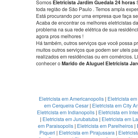
Somos
Eletricista Jardim Guedala 24 horas
S
toda região de São Paulo . Temos ampla exper
Está procurando por uma empresa que faça ser
Acaba de encontrar os melhores eletricistas 
problema na sua rede elétrica de sua residênci
agora pros melhores !
Há também, outros serviços que você possa p
muitos outros serviços que podem ser uteis pa
realizados em residências ou em comércios.
L
conhecer o
Marido de Aluguel Eletricista Ja
Eletricista em Americanopolis
|
Eletricista em
em Cerqueira Cesar
|
Eletricista em City 
Eletricista em Indianopolis
|
Eletricista em Int
|
Eletricista em Jurubatuba
|
Eletricista em L
em Paraisopolis
|
Eletricista em Parelheiros
|
Piqueri
|
Eletricista em Pirajussara
|
Eletricis