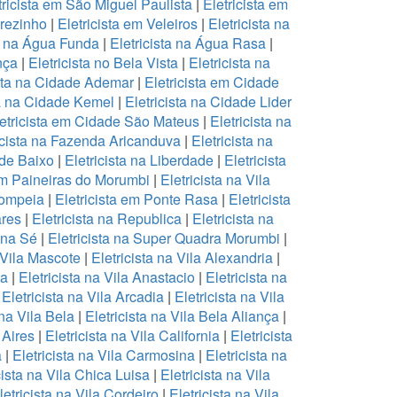
tricista em São Miguel Paulista
|
Eletricista em
arezinho
|
Eletricista em Veleiros
|
Eletricista na
ta na Água Funda
|
Eletricista na Água Rasa
|
ança
|
Eletricista no Bela Vista
|
Eletricista na
ista na Cidade Ademar
|
Eletricista em Cidade
ta na Cidade Kemel
|
Eletricista na Cidade Lider
etricista em Cidade São Mateus
|
Eletricista na
icista na Fazenda Aricanduva
|
Eletricista na
 de Baixo
|
Eletricista na Liberdade
|
Eletricista
 em Paineiras do Morumbi
|
Eletricista na Vila
Pompeia
|
Eletricista em Ponte Rasa
|
Eletricista
ares
|
Eletricista na Republica
|
Eletricista na
a na Sé
|
Eletricista na Super Quadra Morumbi
|
a Vila Mascote
|
Eletricista na Vila Alexandria
|
na
|
Eletricista na Vila Anastacio
|
Eletricista na
|
Eletricista na Vila Arcadia
|
Eletricista na Vila
 na Vila Bela
|
Eletricista na Vila Bela Aliança
|
 Aires
|
Eletricista na Vila California
|
Eletricista
a
|
Eletricista na Vila Carmosina
|
Eletricista na
cista na Vila Chica Luisa
|
Eletricista na Vila
letricista na Vila Cordeiro
|
Eletricista na Vila