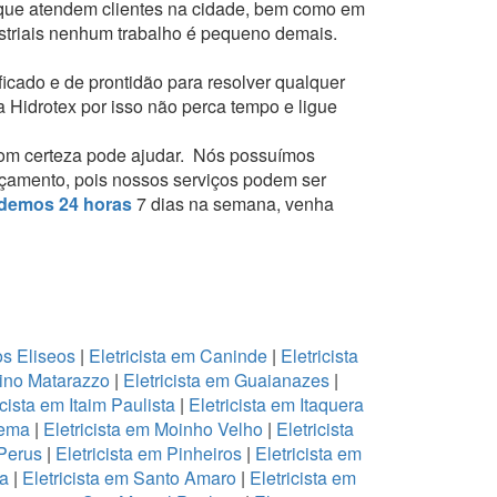
 que atendem clientes na cidade, bem como em
ustriais nenhum trabalho é pequeno demais.
ficado e de prontidão para resolver qualquer
a Hidrotex por isso não perca tempo e ligue
om certeza pode ajudar.
Nós possuímos
orçamento, pois nossos serviços podem ser
demos 24 horas
7 dias na semana, venha
os Eliseos
|
Eletricista em Caninde
|
Eletricista
lino Matarazzo
|
Eletricista em Guaianazes
|
icista em Itaim Paulista
|
Eletricista em Itaquera
oema
|
Eletricista em Moinho Velho
|
Eletricista
 Perus
|
Eletricista em Pinheiros
|
Eletricista em
na
|
Eletricista em Santo Amaro
|
Eletricista em