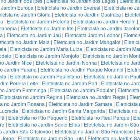
a no Jardim dos Ipes
|
Eletricista no Jardim dos Lagos
|
Eletricis
o Jardim Europa
|
Eletricista no Jardim Everest
|
Eletricista no J
ricista no Jardim Glória
|
Eletricista no Jardim Guairaca
|
Eletri
la
|
Eletricista no Jardim Helena
|
Eletricista no Jardim Herplin
|
 Ipanema
|
Eletricista no Jardim Iris
|
Eletricista no Jardim Itacolo
ra
|
Eletricista no Jardim Jaú
|
Eletricista Jardim Leonor
|
Eletric
tricista no Jardim Maia
|
Eletricista no Jardim Mangalot
|
Eletric
ela
|
Eletricista no Jardim Maria Luiza
|
Eletricista no Jardim Mar
odelo
|
Eletricista no Jardim Monjolo
|
Eletricista no Jardim Mon
 no Jardim Nice
|
Eletricista no Jardim Norma
|
Eletricista no Ja
 no Jardim Parana
|
Eletricista no Jardim Parque Morumbi
|
Eletr
sta
|
Eletricista no Jardim Paulistano
|
Eletricista no Jardim Pau
rdim Pereira Leite
|
Eletricista no Jardim Peri
|
Eletricista no Jar
 no Jardim Piratininga
|
Eletricista no Jardim Popular
|
Eletricist
Eletricista no Jardim Regina
|
Eletricista no Jardim Regis
|
Elet
sta no Jardim Rosana
|
Eletricista no Jardim Samara
|
Eletricist
 Lucrecia
|
Eletricista no Jardim Santa Margarida
|
Eletricista no
mã
|
Eletricista no Rio Pequeno
|
Eletricista no Real Parque
|
Ele
ro
|
Eletricista no Jardim Santo Elias
|
Eletricista no Jardim São
no Jardim São Cristovão
|
Eletricista no Jardim São Francisco
|
E
o Jorge
|
Eletricista no Jardim São Luis
|
Eletricista no Jardim S