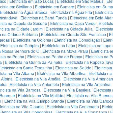
maco
|
Eletricista em São Lucas
|
Eletricista em São Mateus
|
Ele
icista em Siciliano
|
Eletricista em Sumare
|
Eletricista em Sum
Eletricista na Água Branca
|
Eletricista na Água Fria
|
Eletricis
Aricanduva
|
Eletricista na Barra Funda
|
Eletricista em Bela Ali
icista na Capela do Socorro
|
Eletricista na Casa Verde
|
Eletric
ricista na Cidade Jardim
|
Eletricista na Cidade Julia
|
Eletricis
ta na Cidade Patriarca
|
Eletricista em Cidade São Francisco
|
El
Vargas
|
Eletricista na Colonia
|
Eletricista na Consolação
|
Eletr
|
Eletricista na Guapira
|
Eletricista na Lapa
|
Eletricista na Lapa
 na Nossa Senhora do Ó
|
Eletricista na Mova Piraju
|
Eletricista
cista na Penha
|
Eletricista na Penha de França
|
Eletricista na 
a
|
Eletricista na Quinta da Paineira
|
Eletricista na Raposo Tav
letricista em Santa Teresinha
|
Eletricista na Saúde
|
Eletricist
cista na Vila Albano
|
Eletricista na Vila Albertina
|
Eletricista n
a Alpina
|
Eletricista na Vila Amélia
|
Eletricista na Vila America
eira
|
Eletricista na Vila Antonieta
|
Eletricista na Vila Antonina
tricista na Vila Barbosa
|
Eletricista na Vila Basileia
|
Eletricista
a Buarque
|
Eletricista na Vila Matilde
|
Eletricista na Vila Buenos
i
|
Eletricista na Vila Campo Grande
|
Eletricista na Vila Carioc
letricista na Vila Claudia
|
Eletricista na Vila Centenario
|
Eletri
Eletricista na Vila Congonhas
|
Eletricista na Vila Constança
|
E