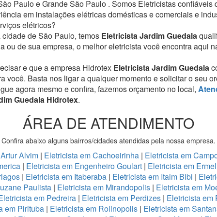
ão Paulo e Grande São Paulo . Somos Eletricistas confiáveis
iência em instalações elétricas domésticas e comerciais e ind
viços elétricos?
da cidade de São Paulo, temos
Eletricista Jardim Guedala
quali
a ou de sua empresa, o melhor eletricista você encontra aqui n
recisar e que a empresa Hidrotex
Eletricista Jardim Guedala
c
ra você. Basta nos ligar a qualquer momento e solicitar o seu 
igue agora mesmo e confira, fazemos orçamento no local,
Aten
rdim Guedala Hidrotex
.
ÁREA DE ATENDIMENTO
Confira abaixo alguns bairros/cidades atendidas pela nossa empresa.
 Artur Alvim
|
Eletricista em Cachoeirinha
|
Eletricista em Camp
America
|
Eletricista em Engenheiro Goulart
|
Eletricista em Erme
erlagos
|
Eletricista em Itaberaba
|
Eletricista em Itaim Bibi
|
Eletr
auzane Paulista
|
Eletricista em Mirandopolis
|
Eletricista em M
Eletricista em Pedreira
|
Eletricista em Perdizes
|
Eletricista em
ta em Pirituba
|
Eletricista em Rolinopolis
|
Eletricista em Santa