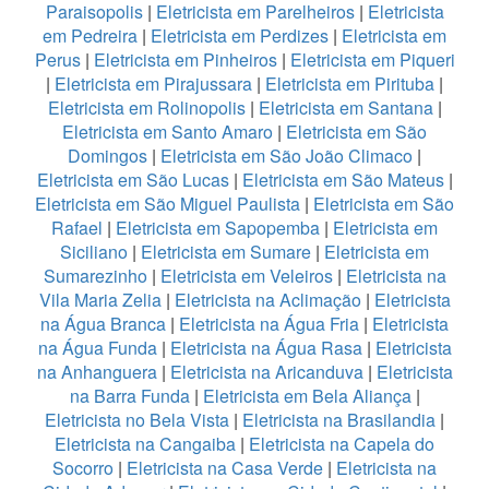
Paraisopolis
|
Eletricista em Parelheiros
|
Eletricista
em Pedreira
|
Eletricista em Perdizes
|
Eletricista em
Perus
|
Eletricista em Pinheiros
|
Eletricista em Piqueri
|
Eletricista em Pirajussara
|
Eletricista em Pirituba
|
Eletricista em Rolinopolis
|
Eletricista em Santana
|
Eletricista em Santo Amaro
|
Eletricista em São
Domingos
|
Eletricista em São João Climaco
|
Eletricista em São Lucas
|
Eletricista em São Mateus
|
Eletricista em São Miguel Paulista
|
Eletricista em São
Rafael
|
Eletricista em Sapopemba
|
Eletricista em
Siciliano
|
Eletricista em Sumare
|
Eletricista em
Sumarezinho
|
Eletricista em Veleiros
|
Eletricista na
Vila Maria Zelia
|
Eletricista na Aclimação
|
Eletricista
na Água Branca
|
Eletricista na Água Fria
|
Eletricista
na Água Funda
|
Eletricista na Água Rasa
|
Eletricista
na Anhanguera
|
Eletricista na Aricanduva
|
Eletricista
na Barra Funda
|
Eletricista em Bela Aliança
|
Eletricista no Bela Vista
|
Eletricista na Brasilandia
|
Eletricista na Cangaiba
|
Eletricista na Capela do
Socorro
|
Eletricista na Casa Verde
|
Eletricista na