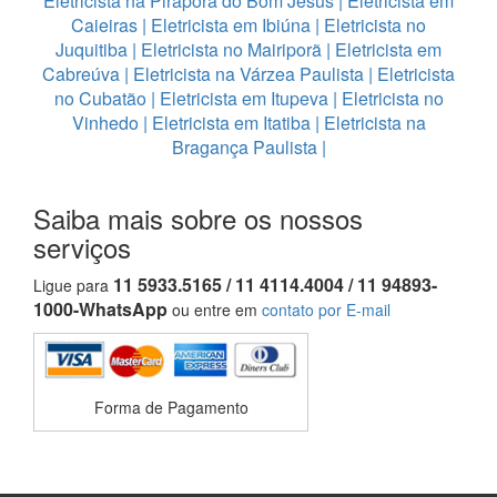
Eletricista na Pirapora do Bom Jesus
|
Eletricista em
Caieiras
|
Eletricista em Ibiúna
|
Eletricista no
Juquitiba
|
Eletricista no Mairiporã
|
Eletricista em
Cabreúva
|
Eletricista na Várzea Paulista
|
Eletricista
no Cubatão
|
Eletricista em Itupeva
|
Eletricista no
Vinhedo
|
Eletricista em Itatiba
|
Eletricista na
Bragança Paulista
|
Saiba mais sobre os nossos
serviços
11 5933.5165 / 11 4114.4004 / 11 94893-
Ligue para
1000-WhatsApp
ou entre em
contato por E-mail
Forma de Pagamento