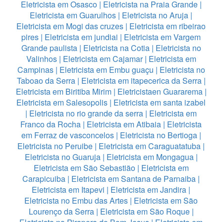
Eletricista em Osasco
|
Eletricista na Praia Grande
|
Eletricista em Guarulhos
|
Eletricista no Aruja
|
Eletricista em Mogi das cruzes
|
Eletricista em ribeirao
pires
|
Eletricista em jundiai
|
Eletricista em Vargem
Grande paulista
|
Eletricista na Cotia
|
Eletricista no
Valinhos
|
Eletricista em Cajamar
|
Eletricista em
Campinas
|
Eletricista em Embu guaçu
|
Eletricista no
Taboao da Serra
|
Eletricista em itapecerica da Serra
|
Eletricista em Biritiba Mirim
|
Eletricistaen Guararema
|
Eletricista em Salesopolis
|
Eletricista em santa izabel
|
Eletricista no rio grande da serra
|
Eletricista em
Franco da Rocha
|
Eletricista em Atibaia
|
Eletricista
em Ferraz de vasconcelos
|
Eletricista no Bertioga
|
Eletricista no Peruibe
|
Eletricista em Caraguatatuba
|
Eletricista no Guaruja
|
Eletricista em Mongagua
|
Eletricista em São Sebastião
|
Eletricista em
Carapicuiba
|
Eletricista em Santana de Parnaiba
|
Eletricista em Itapevi
|
Eletricista em Jandira
|
Eletricista no Embu das Artes
|
Eletricista em São
Lourenço da Serra
|
Eletricista em São Roque
|