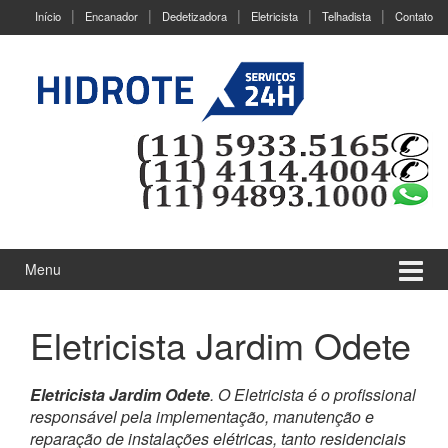
Ir
Pular
Início
Encanador
Dedetizadora
Eletricista
Telhadista
Contato
para
para
o
menu
Conteúdo
principal
Menu
Eletricista Jardim Odete
Eletricista Jardim Odete
. O Eletricista é o profissional
responsável pela implementação, manutenção e
reparação de instalações elétricas, tanto residenciais