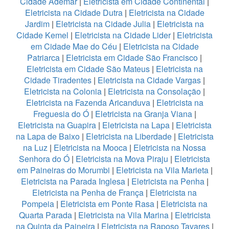
Cidade Ademar
|
Eletricista em Cidade Continental
|
Eletricista na Cidade Dutra
|
Eletricista na Cidade
Jardim
|
Eletricista na Cidade Julia
|
Eletricista na
Cidade Kemel
|
Eletricista na Cidade Lider
|
Eletricista
em Cidade Mae do Céu
|
Eletricista na Cidade
Patriarca
|
Eletricista em Cidade São Francisco
|
Eletricista em Cidade São Mateus
|
Eletricista na
Cidade Tiradentes
|
Eletricista na Cidade Vargas
|
Eletricista na Colonia
|
Eletricista na Consolação
|
Eletricista na Fazenda Aricanduva
|
Eletricista na
Freguesia do Ó
|
Eletricista na Granja Viana
|
Eletricista na Guapira
|
Eletricista na Lapa
|
Eletricista
na Lapa de Baixo
|
Eletricista na Liberdade
|
Eletricista
na Luz
|
Eletricista na Mooca
|
Eletricista na Nossa
Senhora do Ó
|
Eletricista na Mova Piraju
|
Eletricista
em Paineiras do Morumbi
|
Eletricista na Vila Marieta
|
Eletricista na Parada Inglesa
|
Eletricista na Penha
|
Eletricista na Penha de França
|
Eletricista na
Pompeia
|
Eletricista em Ponte Rasa
|
Eletricista na
Quarta Parada
|
Eletricista na Vila Marina
|
Eletricista
na Quinta da Paineira
|
Eletricista na Raposo Tavares
|