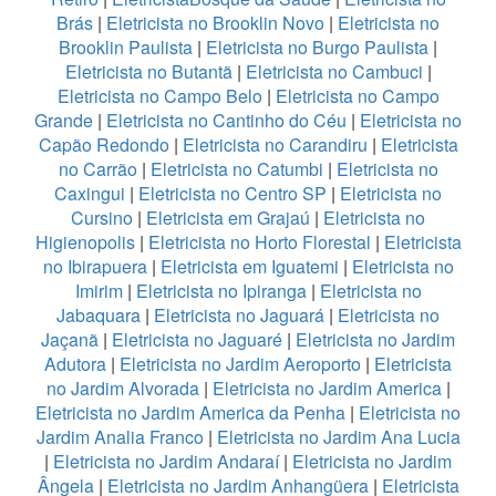
Brás
|
Eletricista no Brooklin Novo
|
Eletricista no
Brooklin Paulista
|
Eletricista no Burgo Paulista
|
Eletricista no Butantã
|
Eletricista no Cambuci
|
Eletricista no Campo Belo
|
Eletricista no Campo
Grande
|
Eletricista no Cantinho do Céu
|
Eletricista no
Capão Redondo
|
Eletricista no Carandiru
|
Eletricista
no Carrão
|
Eletricista no Catumbi
|
Eletricista no
Caxingui
|
Eletricista no Centro SP
|
Eletricista no
Cursino
|
Eletricista em Grajaú
|
Eletricista no
Higienopolis
|
Eletricista no Horto Florestal
|
Eletricista
no Ibirapuera
|
Eletricista em Iguatemi
|
Eletricista no
Imirim
|
Eletricista no Ipiranga
|
Eletricista no
Jabaquara
|
Eletricista no Jaguará
|
Eletricista no
Jaçanã
|
Eletricista no Jaguaré
|
Eletricista no Jardim
Adutora
|
Eletricista no Jardim Aeroporto
|
Eletricista
no Jardim Alvorada
|
Eletricista no Jardim America
|
Eletricista no Jardim America da Penha
|
Eletricista no
Jardim Analia Franco
|
Eletricista no Jardim Ana Lucia
|
Eletricista no Jardim Andaraí
|
Eletricista no Jardim
Ângela
|
Eletricista no Jardim Anhangüera
|
Eletricista