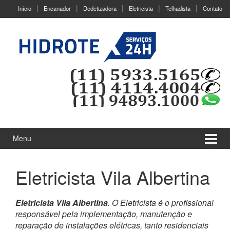
Ir
Pular
Início
Encanador
Dedetizadora
Eletricista
Telhadista
Contato
para
para
o
menu
Conteúdo
principal
Menu
Eletricista Vila Albertina
Eletricista Vila Albertina
. O Eletricista é o profissional
responsável pela implementação, manutenção e
reparação de instalações elétricas, tanto residenciais