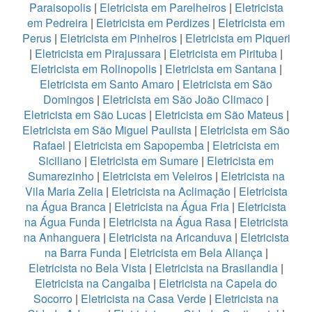
Paraisopolis
|
Eletricista em Parelheiros
|
Eletricista
em Pedreira
|
Eletricista em Perdizes
|
Eletricista em
Perus
|
Eletricista em Pinheiros
|
Eletricista em Piqueri
|
Eletricista em Pirajussara
|
Eletricista em Pirituba
|
Eletricista em Rolinopolis
|
Eletricista em Santana
|
Eletricista em Santo Amaro
|
Eletricista em São
Domingos
|
Eletricista em São João Climaco
|
Eletricista em São Lucas
|
Eletricista em São Mateus
|
Eletricista em São Miguel Paulista
|
Eletricista em São
Rafael
|
Eletricista em Sapopemba
|
Eletricista em
Siciliano
|
Eletricista em Sumare
|
Eletricista em
Sumarezinho
|
Eletricista em Veleiros
|
Eletricista na
Vila Maria Zelia
|
Eletricista na Aclimação
|
Eletricista
na Água Branca
|
Eletricista na Água Fria
|
Eletricista
na Água Funda
|
Eletricista na Água Rasa
|
Eletricista
na Anhanguera
|
Eletricista na Aricanduva
|
Eletricista
na Barra Funda
|
Eletricista em Bela Aliança
|
Eletricista no Bela Vista
|
Eletricista na Brasilandia
|
Eletricista na Cangaiba
|
Eletricista na Capela do
Socorro
|
Eletricista na Casa Verde
|
Eletricista na