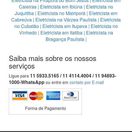
Eletricista na Pirapora do Bom Jesus
|
Eletricista em
Caieiras
|
Eletricista em Ibiúna
|
Eletricista no
Juquitiba
|
Eletricista no Mairiporã
|
Eletricista em
Cabreúva
|
Eletricista na Várzea Paulista
|
Eletricista
no Cubatão
|
Eletricista em Itupeva
|
Eletricista no
Vinhedo
|
Eletricista em Itatiba
|
Eletricista na
Bragança Paulista
|
Saiba mais sobre os nossos
serviços
11 5933.5165 / 11 4114.4004 / 11 94893-
Ligue para
1000-WhatsApp
ou entre em
contato por E-mail
Forma de Pagamento