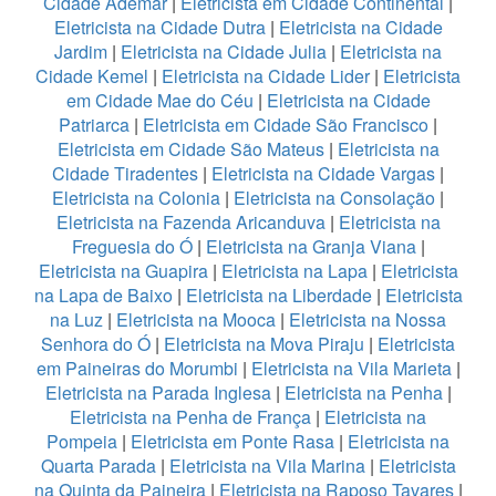
Cidade Ademar
|
Eletricista em Cidade Continental
|
Eletricista na Cidade Dutra
|
Eletricista na Cidade
Jardim
|
Eletricista na Cidade Julia
|
Eletricista na
Cidade Kemel
|
Eletricista na Cidade Lider
|
Eletricista
em Cidade Mae do Céu
|
Eletricista na Cidade
Patriarca
|
Eletricista em Cidade São Francisco
|
Eletricista em Cidade São Mateus
|
Eletricista na
Cidade Tiradentes
|
Eletricista na Cidade Vargas
|
Eletricista na Colonia
|
Eletricista na Consolação
|
Eletricista na Fazenda Aricanduva
|
Eletricista na
Freguesia do Ó
|
Eletricista na Granja Viana
|
Eletricista na Guapira
|
Eletricista na Lapa
|
Eletricista
na Lapa de Baixo
|
Eletricista na Liberdade
|
Eletricista
na Luz
|
Eletricista na Mooca
|
Eletricista na Nossa
Senhora do Ó
|
Eletricista na Mova Piraju
|
Eletricista
em Paineiras do Morumbi
|
Eletricista na Vila Marieta
|
Eletricista na Parada Inglesa
|
Eletricista na Penha
|
Eletricista na Penha de França
|
Eletricista na
Pompeia
|
Eletricista em Ponte Rasa
|
Eletricista na
Quarta Parada
|
Eletricista na Vila Marina
|
Eletricista
na Quinta da Paineira
|
Eletricista na Raposo Tavares
|