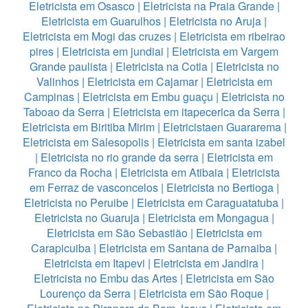
Eletricista em Osasco
|
Eletricista na Praia Grande
|
Eletricista em Guarulhos
|
Eletricista no Aruja
|
Eletricista em Mogi das cruzes
|
Eletricista em ribeirao
pires
|
Eletricista em jundiai
|
Eletricista em Vargem
Grande paulista
|
Eletricista na Cotia
|
Eletricista no
Valinhos
|
Eletricista em Cajamar
|
Eletricista em
Campinas
|
Eletricista em Embu guaçu
|
Eletricista no
Taboao da Serra
|
Eletricista em itapecerica da Serra
|
Eletricista em Biritiba Mirim
|
Eletricistaen Guararema
|
Eletricista em Salesopolis
|
Eletricista em santa izabel
|
Eletricista no rio grande da serra
|
Eletricista em
Franco da Rocha
|
Eletricista em Atibaia
|
Eletricista
em Ferraz de vasconcelos
|
Eletricista no Bertioga
|
Eletricista no Peruibe
|
Eletricista em Caraguatatuba
|
Eletricista no Guaruja
|
Eletricista em Mongagua
|
Eletricista em São Sebastião
|
Eletricista em
Carapicuiba
|
Eletricista em Santana de Parnaiba
|
Eletricista em Itapevi
|
Eletricista em Jandira
|
Eletricista no Embu das Artes
|
Eletricista em São
Lourenço da Serra
|
Eletricista em São Roque
|