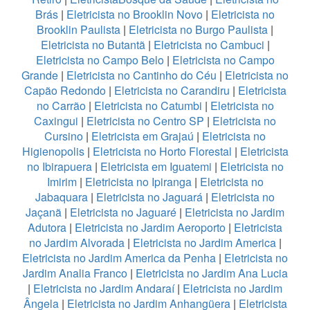
Brás
|
Eletricista no Brooklin Novo
|
Eletricista no
Brooklin Paulista
|
Eletricista no Burgo Paulista
|
Eletricista no Butantã
|
Eletricista no Cambuci
|
Eletricista no Campo Belo
|
Eletricista no Campo
Grande
|
Eletricista no Cantinho do Céu
|
Eletricista no
Capão Redondo
|
Eletricista no Carandiru
|
Eletricista
no Carrão
|
Eletricista no Catumbi
|
Eletricista no
Caxingui
|
Eletricista no Centro SP
|
Eletricista no
Cursino
|
Eletricista em Grajaú
|
Eletricista no
Higienopolis
|
Eletricista no Horto Florestal
|
Eletricista
no Ibirapuera
|
Eletricista em Iguatemi
|
Eletricista no
Imirim
|
Eletricista no Ipiranga
|
Eletricista no
Jabaquara
|
Eletricista no Jaguará
|
Eletricista no
Jaçanã
|
Eletricista no Jaguaré
|
Eletricista no Jardim
Adutora
|
Eletricista no Jardim Aeroporto
|
Eletricista
no Jardim Alvorada
|
Eletricista no Jardim America
|
Eletricista no Jardim America da Penha
|
Eletricista no
Jardim Analia Franco
|
Eletricista no Jardim Ana Lucia
|
Eletricista no Jardim Andaraí
|
Eletricista no Jardim
Ângela
|
Eletricista no Jardim Anhangüera
|
Eletricista