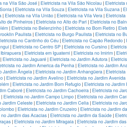
ta na Vila São José
|
Eletricista na Vila São Nicolau
|
Eletricista
a Sonia
|
Eletricista na Vila Souza
|
Eletricista na Vila Suzana
|
El
a
|
Eletricista na Vila União
|
Eletricista na Vila Vera
|
Eletricista
Alto de Pinheiros
|
Eletricista no Alto do Pari
|
Eletricista no Bal
elém
|
Eletricista no Belenzinho
|
Eletricista no Bom Retiro
|
Elet
Brooklin Paulista
|
Eletricista no Burgo Paulista
|
Eletricista no B
letricista no Cantinho do Céu
|
Eletricista no Capão Redondo
|
ingui
|
Eletricista no Centro SP
|
Eletricista no Cursino
|
Eletrici
 Ibirapuera
|
Eletricista em Iguatemi
|
Eletricista no Imirim
|
Eletr
|
Eletricista no Jaguaré
|
Eletricista no Jardim Adutora
|
Eletrici
etricista no Jardim America da Penha
|
Eletricista no Jardim An
no Jardim Ângela
|
Eletricista no Jardim Anhangüera
|
Eletricist
zo
|
Eletricista no Jardim Avelino
|
Eletricista no Jardim Avenida
Belém
|
Eletricista no Jardim Bom Refugio
|
Eletricista no Jardim 
rdim Caboré
|
Eletricista no Jardim Cachoeira
|
Eletricista no J
|
Eletricista no Jardim Campo Limpo
|
Eletricista no Jardim Ca
no Jardim Celeste
|
Eletricista no Jardim Celia
|
Eletricista no Ja
Colombo
|
Eletricista no Jardim Cruzeiro
|
Eletricista no Jardim da
ta no Jardim das Acacias
|
Eletricista no Jardim da Saúde
|
Eletr
Graças
|
Eletricista no Jardim Miragaia
|
Eletricista no Jardim das