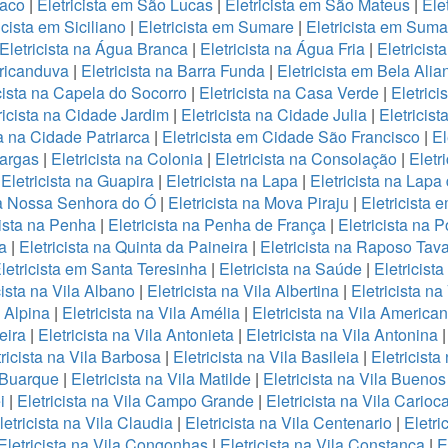
maco
|
Eletricista em São Lucas
|
Eletricista em São Mateus
|
Ele
icista em Siciliano
|
Eletricista em Sumare
|
Eletricista em Sum
Eletricista na Água Branca
|
Eletricista na Água Fria
|
Eletricis
Aricanduva
|
Eletricista na Barra Funda
|
Eletricista em Bela Ali
icista na Capela do Socorro
|
Eletricista na Casa Verde
|
Eletric
ricista na Cidade Jardim
|
Eletricista na Cidade Julia
|
Eletricis
ta na Cidade Patriarca
|
Eletricista em Cidade São Francisco
|
El
Vargas
|
Eletricista na Colonia
|
Eletricista na Consolação
|
Eletr
|
Eletricista na Guapira
|
Eletricista na Lapa
|
Eletricista na Lapa
 na Nossa Senhora do Ó
|
Eletricista na Mova Piraju
|
Eletricista
cista na Penha
|
Eletricista na Penha de França
|
Eletricista na 
a
|
Eletricista na Quinta da Paineira
|
Eletricista na Raposo Tav
letricista em Santa Teresinha
|
Eletricista na Saúde
|
Eletricist
cista na Vila Albano
|
Eletricista na Vila Albertina
|
Eletricista n
a Alpina
|
Eletricista na Vila Amélia
|
Eletricista na Vila America
eira
|
Eletricista na Vila Antonieta
|
Eletricista na Vila Antonina
tricista na Vila Barbosa
|
Eletricista na Vila Basileia
|
Eletricista
a Buarque
|
Eletricista na Vila Matilde
|
Eletricista na Vila Buenos
i
|
Eletricista na Vila Campo Grande
|
Eletricista na Vila Carioc
letricista na Vila Claudia
|
Eletricista na Vila Centenario
|
Eletri
Eletricista na Vila Congonhas
|
Eletricista na Vila Constança
|
E