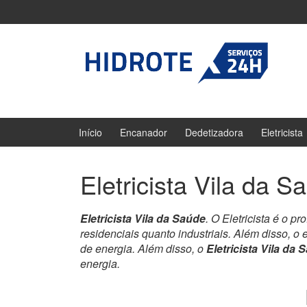
Ir
Pular
para
para
o
menu
Conteúdo
principal
Início
Encanador
Dedetizadora
Eletricista
Eletricista Vila da S
Eletricista Vila da Saúde
. O Eletricista é o 
residenciais quanto industriais. Além disso, o e
de energia. Além disso, o
Eletricista Vila da 
energia.