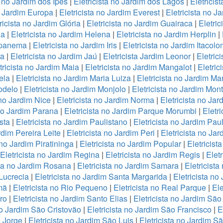
a no Jardim dos Ipes
|
Eletricista no Jardim dos Lagos
|
Eletricis
o Jardim Europa
|
Eletricista no Jardim Everest
|
Eletricista no J
ricista no Jardim Glória
|
Eletricista no Jardim Guairaca
|
Eletri
la
|
Eletricista no Jardim Helena
|
Eletricista no Jardim Herplin
|
 Ipanema
|
Eletricista no Jardim Iris
|
Eletricista no Jardim Itacolo
ra
|
Eletricista no Jardim Jaú
|
Eletricista Jardim Leonor
|
Eletric
tricista no Jardim Maia
|
Eletricista no Jardim Mangalot
|
Eletric
ela
|
Eletricista no Jardim Maria Luiza
|
Eletricista no Jardim Mar
odelo
|
Eletricista no Jardim Monjolo
|
Eletricista no Jardim Mon
 no Jardim Nice
|
Eletricista no Jardim Norma
|
Eletricista no Ja
 no Jardim Parana
|
Eletricista no Jardim Parque Morumbi
|
Eletr
sta
|
Eletricista no Jardim Paulistano
|
Eletricista no Jardim Pau
rdim Pereira Leite
|
Eletricista no Jardim Peri
|
Eletricista no Jar
 no Jardim Piratininga
|
Eletricista no Jardim Popular
|
Eletricist
Eletricista no Jardim Regina
|
Eletricista no Jardim Regis
|
Elet
sta no Jardim Rosana
|
Eletricista no Jardim Samara
|
Eletricist
 Lucrecia
|
Eletricista no Jardim Santa Margarida
|
Eletricista no
mã
|
Eletricista no Rio Pequeno
|
Eletricista no Real Parque
|
Ele
ro
|
Eletricista no Jardim Santo Elias
|
Eletricista no Jardim São
no Jardim São Cristovão
|
Eletricista no Jardim São Francisco
|
E
o Jorge
|
Eletricista no Jardim São Luis
|
Eletricista no Jardim S