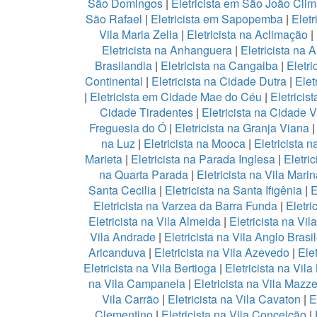
São Domingos
|
Eletricista em São João Cli
São Rafael
|
Eletricista em Sapopemba
|
Eletr
Vila Maria Zelia
|
Eletricista na Aclimação
|
Eletricista na Anhanguera
|
Eletricista na 
Brasilandia
|
Eletricista na Cangaiba
|
Eletr
Continental
|
Eletricista na Cidade Dutra
|
Elet
|
Eletricista em Cidade Mae do Céu
|
Eletricis
Cidade Tiradentes
|
Eletricista na Cidade 
Freguesia do Ó
|
Eletricista na Granja Viana
na Luz
|
Eletricista na Mooca
|
Eletricista
Marieta
|
Eletricista na Parada Inglesa
|
Eletri
na Quarta Parada
|
Eletricista na Vila Marin
Santa Cecilia
|
Eletricista na Santa Ifigênia
|
E
Eletricista na Varzea da Barra Funda
|
Eletri
Eletricista na Vila Almeida
|
Eletricista na Vil
Vila Andrade
|
Eletricista na Vila Anglo Brasil
Aricanduva
|
Eletricista na Vila Azevedo
|
Ele
Eletricista na Vila Bertioga
|
Eletricista na Vil
na Vila Campanela
|
Eletricista na Vila Mazze
Vila Carrão
|
Eletricista na Vila Cavaton
|
E
Clementino
|
Eletricista na Vila Conceição
|