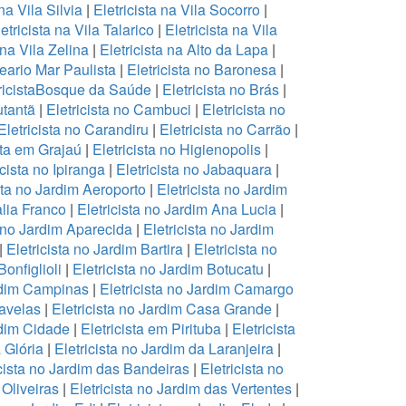
 na Vila Silvia
|
Eletricista na Vila Socorro
|
etricista na Vila Talarico
|
Eletricista na Vila
 na Vila Zelina
|
Eletricista na Alto da Lapa
|
neario Mar Paulista
|
Eletricista no Baronesa
|
ricistaBosque da Saúde
|
Eletricista no Brás
|
utantã
|
Eletricista no Cambuci
|
Eletricista no
Eletricista no Carandiru
|
Eletricista no Carrão
|
sta em Grajaú
|
Eletricista no Higienopolis
|
icista no Ipiranga
|
Eletricista no Jabaquara
|
sta no Jardim Aeroporto
|
Eletricista no Jardim
alia Franco
|
Eletricista no Jardim Ana Lucia
|
a no Jardim Aparecida
|
Eletricista no Jardim
|
Eletricista no Jardim Bartira
|
Eletricista no
Bonfiglioli
|
Eletricista no Jardim Botucatu
|
ardim Campinas
|
Eletricista no Jardim Camargo
ravelas
|
Eletricista no Jardim Casa Grande
|
rdim Cidade
|
Eletricista em Pirituba
|
Eletricista
 Glória
|
Eletricista no Jardim da Laranjeira
|
icista no Jardim das Bandeiras
|
Eletricista no
 Oliveiras
|
Eletricista no Jardim das Vertentes
|