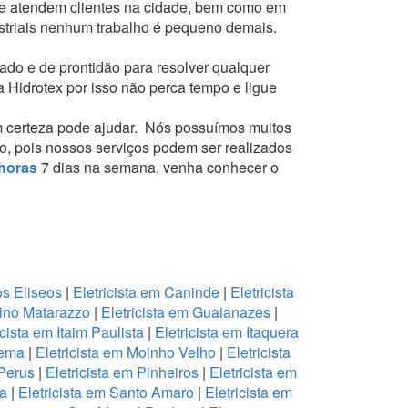
ue atendem clientes na cidade, bem como em
ustriais nenhum trabalho é pequeno demais.
cado e de prontidão para resolver qualquer
a Hidrotex por isso não perca tempo e ligue
 certeza pode ajudar.
Nós possuímos muitos
to, pois nossos serviços podem ser realizados
horas
7 dias na semana, venha conhecer o
os Eliseos
|
Eletricista em Caninde
|
Eletricista
lino Matarazzo
|
Eletricista em Guaianazes
|
icista em Itaim Paulista
|
Eletricista em Itaquera
oema
|
Eletricista em Moinho Velho
|
Eletricista
 Perus
|
Eletricista em Pinheiros
|
Eletricista em
na
|
Eletricista em Santo Amaro
|
Eletricista em