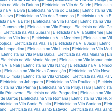
cista na Vila da Rainha
|
Eletricista na Vila da Saúde
|
Eletricist
ta na Vila Diva
|
Eletricista na Vila do Castelo
|
Eletricista na Vi
 Gustavo
|
Eletricista na Vila dos Remedios
|
Eletricista na Vila 
cista na Vila Ester
|
Eletricista na Vila Fanton
|
Eletricista na Vil
ila Gumercindo
|
Eletricista na Vila França
|
Eletricista na Vila G
m
|
Eletricista na Vila Guarani
|
Eletricista na Vila Guilherme
|
Ele
cista na Vila Inah
|
Eletricista na Vila Medeiros
|
Eletricista na V
Ipojuca
|
Eletricista na Vila Isa
|
Eletricista na Vila Jacuí
|
Eletric
ila Leopoldina
|
Eletricista na Vila Lucia
|
Eletricista na Vila Ma
|
Eletricista na Vila Maria Baixa
|
Eletricista na Vila Mariana
|
Ele
|
Eletricista na Vila Monte Alegre
|
Eletricista na Vila Monument
 na Vila Nair
|
Eletricista na Vila Nancy
|
Eletricista na Vila Nho
a
|
Eletricista na Vila Nova Conceição
|
Eletricista na Vila Nov
Vila Olimpia
|
Eletricista na Vila Oratório
|
Eletricista na Vila Pai
Eletricista na Jabaquara
|
Eletricista na Vila Pauliceia
|
Eletrici
icista na Vila Pierina
|
Eletricista na Vila Pirajussara
|
Eletricist
Vila Primavera
|
Eletricista na Vila Progredior
|
Eletricista na Vil
o de Barros
|
Eletricista na Vila Romana
|
Eletricista na Vila Rubi
tricista na Vila Santa Eulalia
|
Eletricista na Vila Santana
|
Elet
fano
|
Eletricista na Vila Santo Estevão
|
Eletricista na Vila San