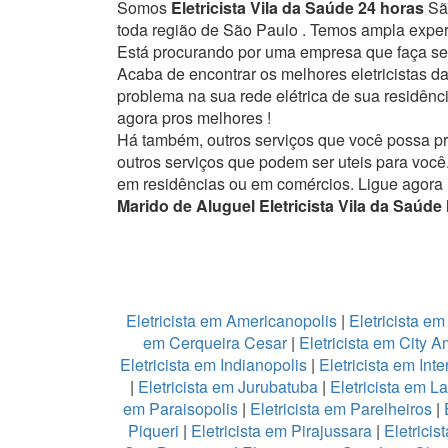
Somos
Eletricista Vila da Saúde 24 horas
São
toda região de São Paulo . Temos ampla exper
Está procurando por uma empresa que faça ser
Acaba de encontrar os melhores eletricistas 
problema na sua rede elétrica de sua residênci
agora pros melhores !
Há também, outros serviços que você possa p
outros serviços que podem ser uteis para você
em residências ou em comércios.
Ligue agora
Marido de Aluguel Eletricista Vila da Saúde
Eletricista em Americanopolis
|
Eletricista em
em Cerqueira Cesar
|
Eletricista em City 
Eletricista em Indianopolis
|
Eletricista em Int
|
Eletricista em Jurubatuba
|
Eletricista em L
em Paraisopolis
|
Eletricista em Parelheiros
|
Piqueri
|
Eletricista em Pirajussara
|
Eletricis