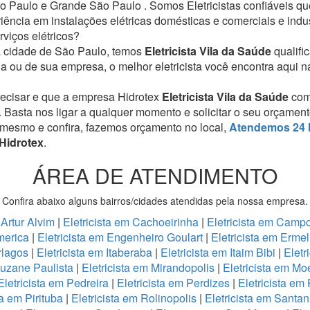
 Paulo e Grande São Paulo . Somos Eletricistas confiáveis q
iência em instalações elétricas domésticas e comerciais e ind
viços elétricos?
da cidade de São Paulo, temos
Eletricista Vila da Saúde
qualifi
a ou de sua empresa, o melhor eletricista você encontra aqui n
recisar e que a empresa Hidrotex
Eletricista Vila da Saúde
com
. Basta nos ligar a qualquer momento e solicitar o seu orçamen
 mesmo e confira, fazemos orçamento no local,
Atendemos 24 
 Hidrotex
.
ÁREA DE ATENDIMENTO
Confira abaixo alguns bairros/cidades atendidas pela nossa empresa.
 Artur Alvim
|
Eletricista em Cachoeirinha
|
Eletricista em Camp
America
|
Eletricista em Engenheiro Goulart
|
Eletricista em Erme
erlagos
|
Eletricista em Itaberaba
|
Eletricista em Itaim Bibi
|
Eletr
auzane Paulista
|
Eletricista em Mirandopolis
|
Eletricista em M
Eletricista em Pedreira
|
Eletricista em Perdizes
|
Eletricista em
ta em Pirituba
|
Eletricista em Rolinopolis
|
Eletricista em Santa