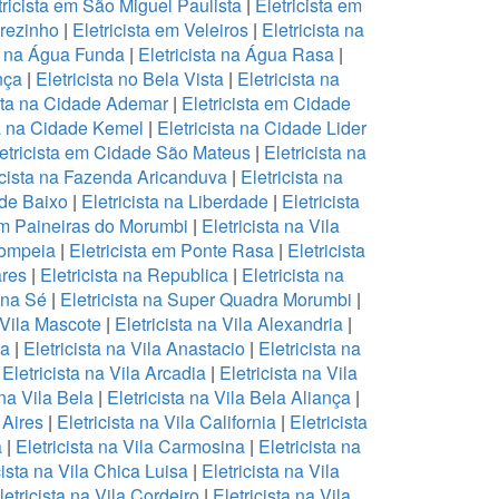
tricista em São Miguel Paulista
|
Eletricista em
arezinho
|
Eletricista em Veleiros
|
Eletricista na
ta na Água Funda
|
Eletricista na Água Rasa
|
ança
|
Eletricista no Bela Vista
|
Eletricista na
ista na Cidade Ademar
|
Eletricista em Cidade
ta na Cidade Kemel
|
Eletricista na Cidade Lider
etricista em Cidade São Mateus
|
Eletricista na
icista na Fazenda Aricanduva
|
Eletricista na
 de Baixo
|
Eletricista na Liberdade
|
Eletricista
 em Paineiras do Morumbi
|
Eletricista na Vila
Pompeia
|
Eletricista em Ponte Rasa
|
Eletricista
ares
|
Eletricista na Republica
|
Eletricista na
a na Sé
|
Eletricista na Super Quadra Morumbi
|
a Vila Mascote
|
Eletricista na Vila Alexandria
|
na
|
Eletricista na Vila Anastacio
|
Eletricista na
|
Eletricista na Vila Arcadia
|
Eletricista na Vila
 na Vila Bela
|
Eletricista na Vila Bela Aliança
|
 Aires
|
Eletricista na Vila California
|
Eletricista
a
|
Eletricista na Vila Carmosina
|
Eletricista na
cista na Vila Chica Luisa
|
Eletricista na Vila
letricista na Vila Cordeiro
|
Eletricista na Vila