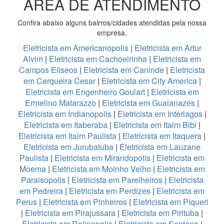
ÁREA DE ATENDIMENTO
Confira abaixo alguns bairros/cidades atendidas pela nossa
empresa.
Eletricista em Americanopolis
|
Eletricista em Artur
Alvim
|
Eletricista em Cachoeirinha
|
Eletricista em
Campos Eliseos
|
Eletricista em Caninde
|
Eletricista
em Cerqueira Cesar
|
Eletricista em City America
|
Eletricista em Engenheiro Goulart
|
Eletricista em
Ermelino Matarazzo
|
Eletricista em Guaianazes
|
Eletricista em Indianopolis
|
Eletricista em Interlagos
|
Eletricista em Itaberaba
|
Eletricista em Itaim Bibi
|
Eletricista em Itaim Paulista
|
Eletricista em Itaquera
|
Eletricista em Jurubatuba
|
Eletricista em Lauzane
Paulista
|
Eletricista em Mirandopolis
|
Eletricista em
Moema
|
Eletricista em Moinho Velho
|
Eletricista em
Paraisopolis
|
Eletricista em Parelheiros
|
Eletricista
em Pedreira
|
Eletricista em Perdizes
|
Eletricista em
Perus
|
Eletricista em Pinheiros
|
Eletricista em Piqueri
|
Eletricista em Pirajussara
|
Eletricista em Pirituba
|
Eletricista em Rolinopolis
|
Eletricista em Santana
|