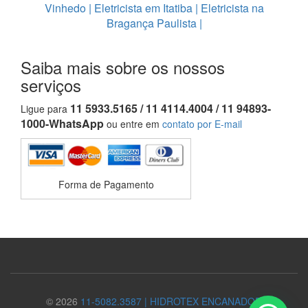
Vinhedo
|
Eletricista em Itatiba
|
Eletricista na
Bragança Paulista
|
Saiba mais sobre os nossos
serviços
11 5933.5165 / 11 4114.4004 / 11 94893-
Ligue para
1000-WhatsApp
ou entre em
contato por E-mail
Forma de Pagamento
© 2026
11-5082.3587 | HIDROTEX ENCANADOR