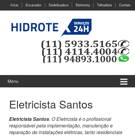
Ir
Pular
Início
Encanador
Dedetizadora
Eletricista
Telhadista
Contato
para
para
o
menu
Conteúdo
principal
Menu
Eletricista Santos
Eletricista Santos
. O Eletricista é o profissional
responsável pela implementação, manutenção e
reparação de instalações elétricas, tanto residenciais