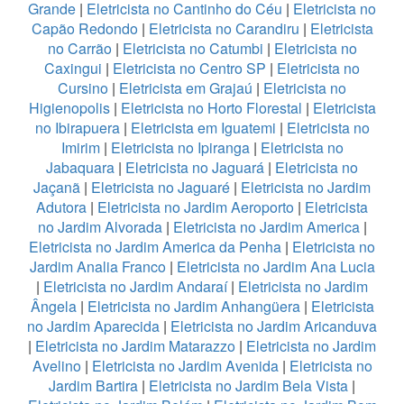
Grande
|
Eletricista no Cantinho do Céu
|
Eletricista no
Capão Redondo
|
Eletricista no Carandiru
|
Eletricista
no Carrão
|
Eletricista no Catumbi
|
Eletricista no
Caxingui
|
Eletricista no Centro SP
|
Eletricista no
Cursino
|
Eletricista em Grajaú
|
Eletricista no
Higienopolis
|
Eletricista no Horto Florestal
|
Eletricista
no Ibirapuera
|
Eletricista em Iguatemi
|
Eletricista no
Imirim
|
Eletricista no Ipiranga
|
Eletricista no
Jabaquara
|
Eletricista no Jaguará
|
Eletricista no
Jaçanã
|
Eletricista no Jaguaré
|
Eletricista no Jardim
Adutora
|
Eletricista no Jardim Aeroporto
|
Eletricista
no Jardim Alvorada
|
Eletricista no Jardim America
|
Eletricista no Jardim America da Penha
|
Eletricista no
Jardim Analia Franco
|
Eletricista no Jardim Ana Lucia
|
Eletricista no Jardim Andaraí
|
Eletricista no Jardim
Ângela
|
Eletricista no Jardim Anhangüera
|
Eletricista
no Jardim Aparecida
|
Eletricista no Jardim Aricanduva
|
Eletricista no Jardim Matarazzo
|
Eletricista no Jardim
Avelino
|
Eletricista no Jardim Avenida
|
Eletricista no
Jardim Bartira
|
Eletricista no Jardim Bela Vista
|