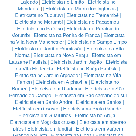
Lajeado
|
Eletricista no Limão
|
Eletricista no
Mandaqui
|
|
Eletricista no Morro dos Ingleses
|
Eletricista no Tucuruvi
|
Eletricista no Tremembé
|
Eletricista no Morumbi
|
Eletricista no Pacaembu
|
Eletricista no Paraiso
|
Eletricista no Paraiso do
Morumbi
|
Eletricista na Penha de Franca
|
Eletricista
na Vila Nova Manchester
|
Eletricista no Campo Limpo
|
Eletricista no Jardim Promissão
|
Eletricista na Vila
Norma
|
Eletricista na Nova Piraju
|
Eletricista em
Lauzane Paulista
|
Eletricista Jardim Japão
|
Eletricista
na Vila Hortência
|
Eletricista no Burgo Paulista
|
Eletricista no Jardim Arpoador
|
Eletricista na Vila
Fanton
|
Eletricista em Alphaville
|
Eletricista no
Barueri
|
Eletricista em Diadema
|
Eletricista em São
Bernado do Campo
|
Eletricista em São caetano do sul
|
Eletricista em Santo Andre
|
Eletricista em Santos
|
Eletricista em Osasco
|
Eletricista na Praia Grande
|
Eletricista em Guarulhos
|
Eletricista no Aruja
|
Eletricista em Mogi das cruzes
|
Eletricista em ribeirao
pires
|
Eletricista em jundiai
|
Eletricista em Vargem
Grande paulista
|
Eletricista na Cotia
|
Eletricista no