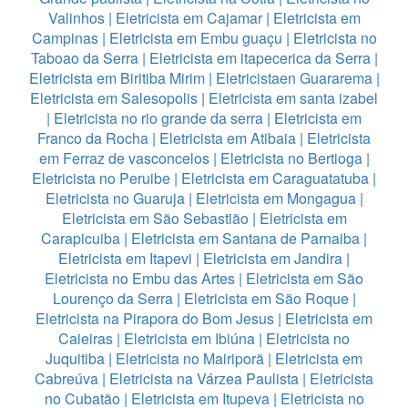
Valinhos
|
Eletricista em Cajamar
|
Eletricista em
Campinas
|
Eletricista em Embu guaçu
|
Eletricista no
Taboao da Serra
|
Eletricista em itapecerica da Serra
|
Eletricista em Biritiba Mirim
|
Eletricistaen Guararema
|
Eletricista em Salesopolis
|
Eletricista em santa izabel
|
Eletricista no rio grande da serra
|
Eletricista em
Franco da Rocha
|
Eletricista em Atibaia
|
Eletricista
em Ferraz de vasconcelos
|
Eletricista no Bertioga
|
Eletricista no Peruibe
|
Eletricista em Caraguatatuba
|
Eletricista no Guaruja
|
Eletricista em Mongagua
|
Eletricista em São Sebastião
|
Eletricista em
Carapicuiba
|
Eletricista em Santana de Parnaiba
|
Eletricista em Itapevi
|
Eletricista em Jandira
|
Eletricista no Embu das Artes
|
Eletricista em São
Lourenço da Serra
|
Eletricista em São Roque
|
Eletricista na Pirapora do Bom Jesus
|
Eletricista em
Caieiras
|
Eletricista em Ibiúna
|
Eletricista no
Juquitiba
|
Eletricista no Mairiporã
|
Eletricista em
Cabreúva
|
Eletricista na Várzea Paulista
|
Eletricista
no Cubatão
|
Eletricista em Itupeva
|
Eletricista no