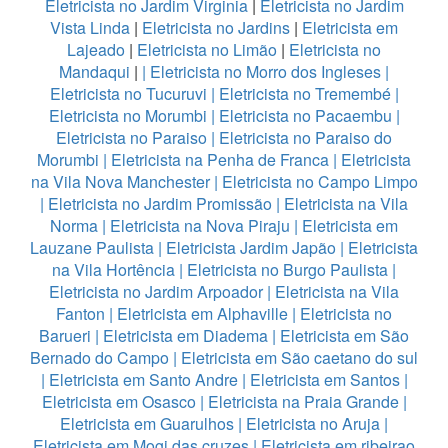
Eletricista no Jardim Virginia
|
Eletricista no Jardim
Vista Linda
|
Eletricista no Jardins
|
Eletricista em
Lajeado
|
Eletricista no Limão
|
Eletricista no
Mandaqui
|
|
Eletricista no Morro dos Ingleses
|
Eletricista no Tucuruvi
|
Eletricista no Tremembé
|
Eletricista no Morumbi
|
Eletricista no Pacaembu
|
Eletricista no Paraiso
|
Eletricista no Paraiso do
Morumbi
|
Eletricista na Penha de Franca
|
Eletricista
na Vila Nova Manchester
|
Eletricista no Campo Limpo
|
Eletricista no Jardim Promissão
|
Eletricista na Vila
Norma
|
Eletricista na Nova Piraju
|
Eletricista em
Lauzane Paulista
|
Eletricista Jardim Japão
|
Eletricista
na Vila Hortência
|
Eletricista no Burgo Paulista
|
Eletricista no Jardim Arpoador
|
Eletricista na Vila
Fanton
|
Eletricista em Alphaville
|
Eletricista no
Barueri
|
Eletricista em Diadema
|
Eletricista em São
Bernado do Campo
|
Eletricista em São caetano do sul
|
Eletricista em Santo Andre
|
Eletricista em Santos
|
Eletricista em Osasco
|
Eletricista na Praia Grande
|
Eletricista em Guarulhos
|
Eletricista no Aruja
|
Eletricista em Mogi das cruzes
|
Eletricista em ribeirao