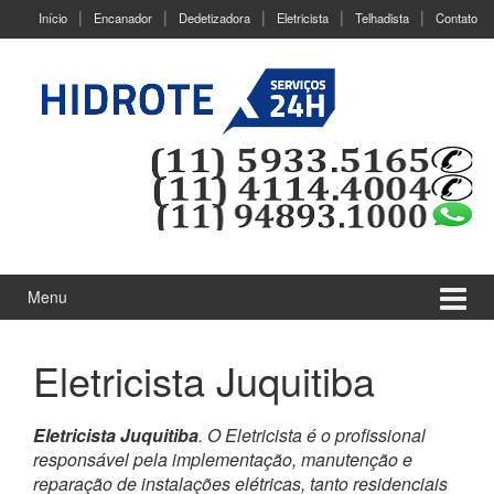
Ir
Pular
Início
Encanador
Dedetizadora
Eletricista
Telhadista
Contato
para
para
o
menu
Conteúdo
principal
Menu
Eletricista Juquitiba
Eletricista Juquitiba
. O Eletricista é o profissional
responsável pela implementação, manutenção e
reparação de instalações elétricas, tanto residenciais