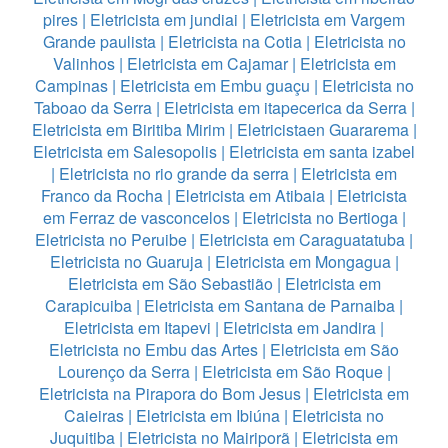
pires
|
Eletricista em jundiai
|
Eletricista em Vargem
Grande paulista
|
Eletricista na Cotia
|
Eletricista no
Valinhos
|
Eletricista em Cajamar
|
Eletricista em
Campinas
|
Eletricista em Embu guaçu
|
Eletricista no
Taboao da Serra
|
Eletricista em itapecerica da Serra
|
Eletricista em Biritiba Mirim
|
Eletricistaen Guararema
|
Eletricista em Salesopolis
|
Eletricista em santa izabel
|
Eletricista no rio grande da serra
|
Eletricista em
Franco da Rocha
|
Eletricista em Atibaia
|
Eletricista
em Ferraz de vasconcelos
|
Eletricista no Bertioga
|
Eletricista no Peruibe
|
Eletricista em Caraguatatuba
|
Eletricista no Guaruja
|
Eletricista em Mongagua
|
Eletricista em São Sebastião
|
Eletricista em
Carapicuiba
|
Eletricista em Santana de Parnaiba
|
Eletricista em Itapevi
|
Eletricista em Jandira
|
Eletricista no Embu das Artes
|
Eletricista em São
Lourenço da Serra
|
Eletricista em São Roque
|
Eletricista na Pirapora do Bom Jesus
|
Eletricista em
Caieiras
|
Eletricista em Ibiúna
|
Eletricista no
Juquitiba
|
Eletricista no Mairiporã
|
Eletricista em