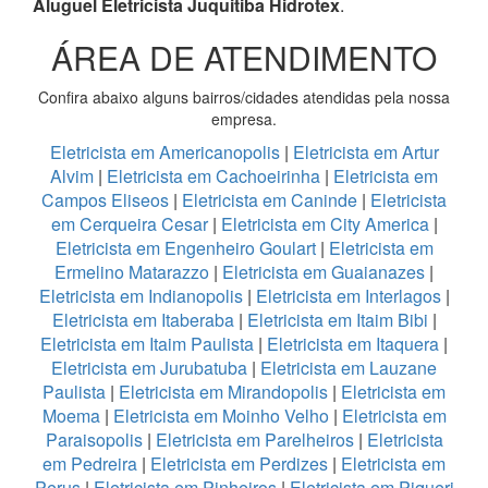
Aluguel Eletricista Juquitiba Hidrotex
.
ÁREA DE ATENDIMENTO
Confira abaixo alguns bairros/cidades atendidas pela nossa
empresa.
Eletricista em Americanopolis
|
Eletricista em Artur
Alvim
|
Eletricista em Cachoeirinha
|
Eletricista em
Campos Eliseos
|
Eletricista em Caninde
|
Eletricista
em Cerqueira Cesar
|
Eletricista em City America
|
Eletricista em Engenheiro Goulart
|
Eletricista em
Ermelino Matarazzo
|
Eletricista em Guaianazes
|
Eletricista em Indianopolis
|
Eletricista em Interlagos
|
Eletricista em Itaberaba
|
Eletricista em Itaim Bibi
|
Eletricista em Itaim Paulista
|
Eletricista em Itaquera
|
Eletricista em Jurubatuba
|
Eletricista em Lauzane
Paulista
|
Eletricista em Mirandopolis
|
Eletricista em
Moema
|
Eletricista em Moinho Velho
|
Eletricista em
Paraisopolis
|
Eletricista em Parelheiros
|
Eletricista
em Pedreira
|
Eletricista em Perdizes
|
Eletricista em
Perus
|
Eletricista em Pinheiros
|
Eletricista em Piqueri