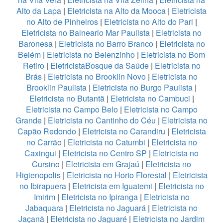
Alto da Lapa
|
Eletricista na Alto da Mooca
|
Eletricista
no Alto de Pinheiros
|
Eletricista no Alto do Pari
|
Eletricista no Balneario Mar Paulista
|
Eletricista no
Baronesa
|
Eletricista no Barro Branco
|
Eletricista no
Belém
|
Eletricista no Belenzinho
|
Eletricista no Bom
Retiro
|
EletricistaBosque da Saúde
|
Eletricista no
Brás
|
Eletricista no Brooklin Novo
|
Eletricista no
Brooklin Paulista
|
Eletricista no Burgo Paulista
|
Eletricista no Butantã
|
Eletricista no Cambuci
|
Eletricista no Campo Belo
|
Eletricista no Campo
Grande
|
Eletricista no Cantinho do Céu
|
Eletricista no
Capão Redondo
|
Eletricista no Carandiru
|
Eletricista
no Carrão
|
Eletricista no Catumbi
|
Eletricista no
Caxingui
|
Eletricista no Centro SP
|
Eletricista no
Cursino
|
Eletricista em Grajaú
|
Eletricista no
Higienopolis
|
Eletricista no Horto Florestal
|
Eletricista
no Ibirapuera
|
Eletricista em Iguatemi
|
Eletricista no
Imirim
|
Eletricista no Ipiranga
|
Eletricista no
Jabaquara
|
Eletricista no Jaguará
|
Eletricista no
Jaçanã
|
Eletricista no Jaguaré
|
Eletricista no Jardim