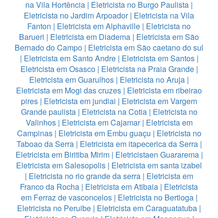
na Vila Hortência
|
Eletricista no Burgo Paulista
|
Eletricista no Jardim Arpoador
|
Eletricista na Vila
Fanton
|
Eletricista em Alphaville
|
Eletricista no
Barueri
|
Eletricista em Diadema
|
Eletricista em São
Bernado do Campo
|
Eletricista em São caetano do sul
|
Eletricista em Santo Andre
|
Eletricista em Santos
|
Eletricista em Osasco
|
Eletricista na Praia Grande
|
Eletricista em Guarulhos
|
Eletricista no Aruja
|
Eletricista em Mogi das cruzes
|
Eletricista em ribeirao
pires
|
Eletricista em jundiai
|
Eletricista em Vargem
Grande paulista
|
Eletricista na Cotia
|
Eletricista no
Valinhos
|
Eletricista em Cajamar
|
Eletricista em
Campinas
|
Eletricista em Embu guaçu
|
Eletricista no
Taboao da Serra
|
Eletricista em itapecerica da Serra
|
Eletricista em Biritiba Mirim
|
Eletricistaen Guararema
|
Eletricista em Salesopolis
|
Eletricista em santa izabel
|
Eletricista no rio grande da serra
|
Eletricista em
Franco da Rocha
|
Eletricista em Atibaia
|
Eletricista
em Ferraz de vasconcelos
|
Eletricista no Bertioga
|
Eletricista no Peruibe
|
Eletricista em Caraguatatuba
|