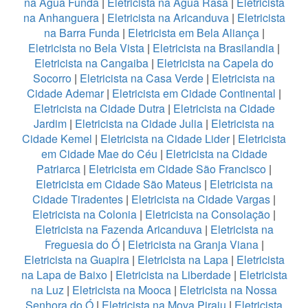
na Água Funda
|
Eletricista na Água Rasa
|
Eletricista
na Anhanguera
|
Eletricista na Aricanduva
|
Eletricista
na Barra Funda
|
Eletricista em Bela Aliança
|
Eletricista no Bela Vista
|
Eletricista na Brasilandia
|
Eletricista na Cangaiba
|
Eletricista na Capela do
Socorro
|
Eletricista na Casa Verde
|
Eletricista na
Cidade Ademar
|
Eletricista em Cidade Continental
|
Eletricista na Cidade Dutra
|
Eletricista na Cidade
Jardim
|
Eletricista na Cidade Julia
|
Eletricista na
Cidade Kemel
|
Eletricista na Cidade Lider
|
Eletricista
em Cidade Mae do Céu
|
Eletricista na Cidade
Patriarca
|
Eletricista em Cidade São Francisco
|
Eletricista em Cidade São Mateus
|
Eletricista na
Cidade Tiradentes
|
Eletricista na Cidade Vargas
|
Eletricista na Colonia
|
Eletricista na Consolação
|
Eletricista na Fazenda Aricanduva
|
Eletricista na
Freguesia do Ó
|
Eletricista na Granja Viana
|
Eletricista na Guapira
|
Eletricista na Lapa
|
Eletricista
na Lapa de Baixo
|
Eletricista na Liberdade
|
Eletricista
na Luz
|
Eletricista na Mooca
|
Eletricista na Nossa
Senhora do Ó
|
Eletricista na Mova Piraju
|
Eletricista