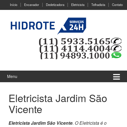
Ir
Pular
Início
Encanador
Dedetizadora
Eletricista
Telhadista
Contato
para
para
o
menu
Conteúdo
principal
Menu
Eletricista Jardim São
Vicente
Eletricista Jardim São Vicente
. O Eletricista é o