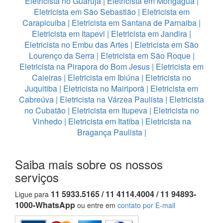
Eletricista no Guaruja
|
Eletricista em Mongagua
|
Eletricista em São Sebastião
|
Eletricista em
Carapicuiba
|
Eletricista em Santana de Parnaiba
|
Eletricista em Itapevi
|
Eletricista em Jandira
|
Eletricista no Embu das Artes
|
Eletricista em São
Lourenço da Serra
|
Eletricista em São Roque
|
Eletricista na Pirapora do Bom Jesus
|
Eletricista em
Caieiras
|
Eletricista em Ibiúna
|
Eletricista no
Juquitiba
|
Eletricista no Mairiporã
|
Eletricista em
Cabreúva
|
Eletricista na Várzea Paulista
|
Eletricista
no Cubatão
|
Eletricista em Itupeva
|
Eletricista no
Vinhedo
|
Eletricista em Itatiba
|
Eletricista na
Bragança Paulista
|
Saiba mais sobre os nossos
serviços
11 5933.5165 / 11 4114.4004 / 11 94893-
Ligue para
1000-WhatsApp
ou entre em
contato por E-mail