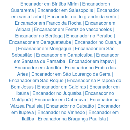
Encanador em Biritiba Mirim
|
Encanadoren
Guararema
|
Encanador em Salesopolis
|
Encanador
em santa izabel
|
Encanador no rio grande da serra
|
Encanador em Franco da Rocha
|
Encanador em
Atibaia
|
Encanador em Ferraz de vasconcelos
|
Encanador no Bertioga
|
Encanador no Peruibe
|
Encanador em Caraguatatuba
|
Encanador no Guaruja
|
Encanador em Mongagua
|
Encanador em São
Sebastião
|
Encanador em Carapicuiba
|
Encanador
em Santana de Parnaiba
|
Encanador em Itapevi
|
Encanador em Jandira
|
Encanador no Embu das
Artes
|
Encanador em São Lourenço da Serra
|
Encanador em São Roque
|
Encanador na Pirapora do
Bom Jesus
|
Encanador em Caieiras
|
Encanador em
Ibiúna
|
Encanador no Juquitiba
|
Encanador no
Mairiporã
|
Encanador em Cabreúva
|
Encanador na
Várzea Paulista
|
Encanador no Cubatão
|
Encanador
em Itupeva
|
Encanador no Vinhedo
|
Encanador em
Itatiba
|
Encanador na Bragança Paulista
|