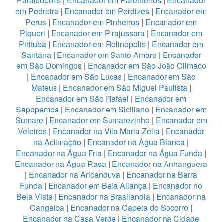
Paraisopolis
|
Encanador em Parelheiros
|
Encanador
em Pedreira
|
Encanador em Perdizes
|
Encanador em
Perus
|
Encanador em Pinheiros
|
Encanador em
Piqueri
|
Encanador em Pirajussara
|
Encanador em
Pirituba
|
Encanador em Rolinopolis
|
Encanador em
Santana
|
Encanador em Santo Amaro
|
Encanador
em São Domingos
|
Encanador em São João Climaco
|
Encanador em São Lucas
|
Encanador em São
Mateus
|
Encanador em São Miguel Paulista
|
Encanador em São Rafael
|
Encanador em
Sapopemba
|
Encanador em Siciliano
|
Encanador em
Sumare
|
Encanador em Sumarezinho
|
Encanador em
Veleiros
|
Encanador na Vila Maria Zelia
|
Encanador
na Aclimação
|
Encanador na Água Branca
|
Encanador na Água Fria
|
Encanador na Água Funda
|
Encanador na Água Rasa
|
Encanador na Anhanguera
|
Encanador na Aricanduva
|
Encanador na Barra
Funda
|
Encanador em Bela Aliança
|
Encanador no
Bela Vista
|
Encanador na Brasilandia
|
Encanador na
Cangaiba
|
Encanador na Capela do Socorro
|
Encanador na Casa Verde
|
Encanador na Cidade