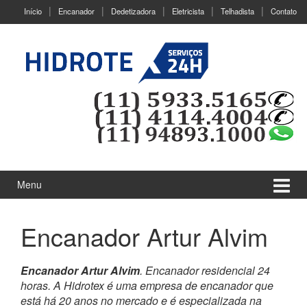
Ir
Pular
Início
Encanador
Dedetizadora
Eletricista
Telhadista
Contato
para
para
o
menu
Conteúdo
principal
Menu
Encanador Artur Alvim
Encanador Artur Alvim
. Encanador residencial 24
horas. A Hidrotex é uma empresa de encanador que
está há 20 anos no mercado e é especializada na