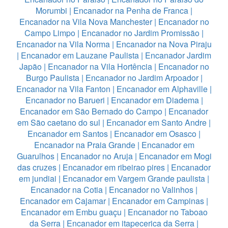
Morumbi
|
Encanador na Penha de Franca
|
Encanador na Vila Nova Manchester
|
Encanador no
Campo Limpo
|
Encanador no Jardim Promissão
|
Encanador na Vila Norma
|
Encanador na Nova Piraju
|
Encanador em Lauzane Paulista
|
Encanador Jardim
Japão
|
Encanador na Vila Hortência
|
Encanador no
Burgo Paulista
|
Encanador no Jardim Arpoador
|
Encanador na Vila Fanton
|
Encanador em Alphaville
|
Encanador no Barueri
|
Encanador em Diadema
|
Encanador em São Bernado do Campo
|
Encanador
em São caetano do sul
|
Encanador em Santo Andre
|
Encanador em Santos
|
Encanador em Osasco
|
Encanador na Praia Grande
|
Encanador em
Guarulhos
|
Encanador no Aruja
|
Encanador em Mogi
das cruzes
|
Encanador em ribeirao pires
|
Encanador
em jundiai
|
Encanador em Vargem Grande paulista
|
Encanador na Cotia
|
Encanador no Valinhos
|
Encanador em Cajamar
|
Encanador em Campinas
|
Encanador em Embu guaçu
|
Encanador no Taboao
da Serra
|
Encanador em itapecerica da Serra
|