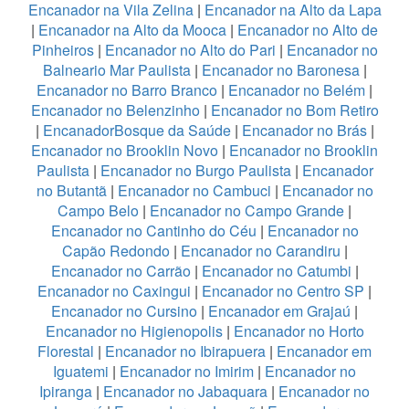
Encanador na Vila Zelina
|
Encanador na Alto da Lapa
|
Encanador na Alto da Mooca
|
Encanador no Alto de
Pinheiros
|
Encanador no Alto do Pari
|
Encanador no
Balneario Mar Paulista
|
Encanador no Baronesa
|
Encanador no Barro Branco
|
Encanador no Belém
|
Encanador no Belenzinho
|
Encanador no Bom Retiro
|
EncanadorBosque da Saúde
|
Encanador no Brás
|
Encanador no Brooklin Novo
|
Encanador no Brooklin
Paulista
|
Encanador no Burgo Paulista
|
Encanador
no Butantã
|
Encanador no Cambuci
|
Encanador no
Campo Belo
|
Encanador no Campo Grande
|
Encanador no Cantinho do Céu
|
Encanador no
Capão Redondo
|
Encanador no Carandiru
|
Encanador no Carrão
|
Encanador no Catumbi
|
Encanador no Caxingui
|
Encanador no Centro SP
|
Encanador no Cursino
|
Encanador em Grajaú
|
Encanador no Higienopolis
|
Encanador no Horto
Florestal
|
Encanador no Ibirapuera
|
Encanador em
Iguatemi
|
Encanador no Imirim
|
Encanador no
Ipiranga
|
Encanador no Jabaquara
|
Encanador no