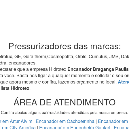
Pressurizadores das marcas:
rolux, GE, Geraltherm,Cosmopolita, Orbis, Cumulus, JMS, Dako,
dra, encanadores.
recisar e que a empresa Hidrotex
Encanador Bragança Paulis
ra você. Basta nos ligar a qualquer momento e solicitar o seu 
igue agora mesmo e confira, fazemos orçamento no local,
Aten
ista Hidrotex
.
ÁREA DE ATENDIMENTO
Confira abaixo alguns bairros/cidades atendidas pela nossa empresa.
 em Artur Alvim
|
Encanador em Cachoeirinha
|
Encanador em
 em City America
|
Encanador em Engenheiro Goulart
|
Encana