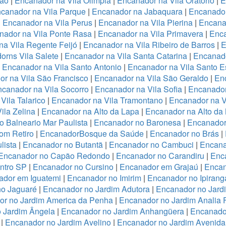
ião
|
Encanador na Vila Olimpia
|
Encanador na Vila Oratório
|
E
canador na Vila Parque
|
Encanador na Jabaquara
|
Encanador
|
Encanador na Vila Perus
|
Encanador na Vila Pierina
|
Encanad
nador na Vila Ponte Rasa
|
Encanador na Vila Primavera
|
Enca
a Vila Regente Feijó
|
Encanador na Vila Ribeiro de Barros
|
E
orns Vila Salete
|
Encanador na Vila Santa Catarina
|
Encanado
|
Encanador na Vila Santo Antonio
|
Encanador na Vila Santo E
r na Vila São Francisco
|
Encanador na Vila São Geraldo
|
Enc
canador na Vila Socorro
|
Encanador na Vila Sofia
|
Encanador
Vila Talarico
|
Encanador na Vila Tramontano
|
Encanador na V
ila Zelina
|
Encanador na Alto da Lapa
|
Encanador na Alto da
 Balneario Mar Paulista
|
Encanador no Baronesa
|
Encanador
om Retiro
|
EncanadorBosque da Saúde
|
Encanador no Brás
|
lista
|
Encanador no Butantã
|
Encanador no Cambuci
|
Encana
Encanador no Capão Redondo
|
Encanador no Carandiru
|
Enc
ntro SP
|
Encanador no Cursino
|
Encanador em Grajaú
|
Encan
ador em Iguatemi
|
Encanador no Imirim
|
Encanador no Ipirang
no Jaguaré
|
Encanador no Jardim Adutora
|
Encanador no Jard
r no Jardim America da Penha
|
Encanador no Jardim Analia 
 Jardim Ângela
|
Encanador no Jardim Anhangüera
|
Encanado
|
Encanador no Jardim Avelino
|
Encanador no Jardim Avenida