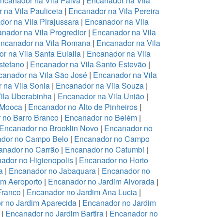
ncanador na Vila Paiva
|
Encanador na Vila
 na Vila Pauliceia
|
Encanador na Vila Pereira
or na Vila Pirajussara
|
Encanador na Vila
nador na Vila Progredior
|
Encanador na Vila
ncanador na Vila Romana
|
Encanador na Vila
r na Vila Santa Eulalia
|
Encanador na Vila
stefano
|
Encanador na Vila Santo Estevão
|
anador na Vila São José
|
Encanador na Vila
 na Vila Sonia
|
Encanador na Vila Souza
|
ila Uberabinha
|
Encanador na Vila União
|
 Mooca
|
Encanador no Alto de Pinheiros
|
 no Barro Branco
|
Encanador no Belém
|
Encanador no Brooklin Novo
|
Encanador no
dor no Campo Belo
|
Encanador no Campo
anador no Carrão
|
Encanador no Catumbi
|
ador no Higienopolis
|
Encanador no Horto
a
|
Encanador no Jabaquara
|
Encanador no
im Aeroporto
|
Encanador no Jardim Alvorada
|
Franco
|
Encanador no Jardim Ana Lucia
|
r no Jardim Aparecida
|
Encanador no Jardim
|
Encanador no Jardim Bartira
|
Encanador no