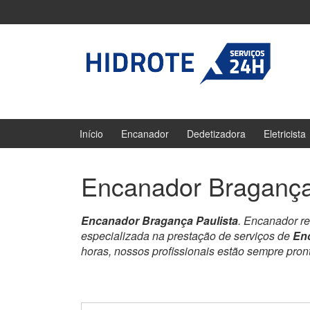
Ir
Pular
para
para
o
menu
Conteúdo
principal
Início
Encanador
Dedetizadora
Eletricista
Encanador Bragança
Encanador Bragança Paulista
. Encanador r
especializada na prestação de serviços de
En
horas, nossos profissionais estão sempre pro