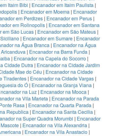
em Itaim Bibi
|
Encanador em Itaim Paulista
|
dopolis
|
Encanador em Moema
|
Encanador
anador em Perdizes
|
Encanador em Perus
|
ador em Rolinopolis
|
Encanador em Santana
r em São Lucas
|
Encanador em São Mateus
|
Siciliano
|
Encanador em Sumare
|
Encanador
nador na Água Branca
|
Encanador na Água
 Aricanduva
|
Encanador na Barra Funda
|
aiba
|
Encanador na Capela do Socorro
|
a Cidade Dutra
|
Encanador na Cidade Jardim
Cidade Mae do Céu
|
Encanador na Cidade
 Tiradentes
|
Encanador na Cidade Vargas
|
eguesia do Ó
|
Encanador na Granja Viana
|
ncanador na Luz
|
Encanador na Mooca
|
nador na Vila Marieta
|
Encanador na Parada
Ponte Rasa
|
Encanador na Quarta Parada
|
na Republica
|
Encanador na Santa Cecilia
|
anador na Super Quadra Morumbi
|
Encanador
 Mascote
|
Encanador na Vila Alexandria
|
Americana
|
Encanador na Vila Anastacio
|