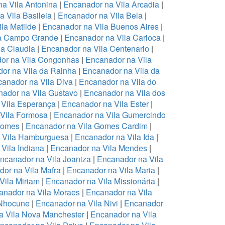
a Vila Antonina
|
Encanador na Vila Arcadia
|
 Vila Basileia
|
Encanador na Vila Bela
|
la Matilde
|
Encanador na Vila Buenos Aires
|
la Campo Grande
|
Encanador na Vila Carioca
|
la Claudia
|
Encanador na Vila Centenario
|
or na Vila Congonhas
|
Encanador na Vila
or na Vila da Rainha
|
Encanador na Vila da
anador na Vila Diva
|
Encanador na Vila do
ador na Vila Gustavo
|
Encanador na Vila dos
 Vila Esperança
|
Encanador na Vila Ester
|
Vila Formosa
|
Encanador na Vila Gumercindo
Gomes
|
Encanador na Vila Gomes Cardim
|
 Vila Hamburguesa
|
Encanador na Vila Ida
|
Vila Indiana
|
Encanador na Vila Mendes
|
ncanador na Vila Joaniza
|
Encanador na Vila
or na Vila Mafra
|
Encanador na Vila Maria
|
Vila Miriam
|
Encanador na Vila Missionária
|
anador na Vila Moraes
|
Encanador na Vila
 Nhocune
|
Encanador na Vila Nivi
|
Encanador
a Vila Nova Manchester
|
Encanador na Vila