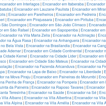
ncanador em Interlagos
|
Encanador em Itaberaba
|
Encanador 
batuba
|
Encanador em Lauzane Paulista
|
Encanador em Miran
lis
|
Encanador em Parelheiros
|
Encanador em Pedreira
|
Enc
eri
|
Encanador em Pirajussara
|
Encanador em Pirituba
|
Encan
m São Domingos
|
Encanador em São João Climaco
|
Encanado
or em São Rafael
|
Encanador em Sapopemba
|
Encanador em 
Encanador na Vila Maria Zelia
|
Encanador na Aclimação
|
Enca
dor na Água Rasa
|
Encanador na Anhanguera
|
Encanador na
no Bela Vista
|
Encanador na Brasilandia
|
Encanador na Cang
dade Ademar
|
Encanador em Cidade Continental
|
Encanador n
na Cidade Kemel
|
Encanador na Cidade Lider
|
Encanador em 
isco
|
Encanador em Cidade São Mateus
|
Encanador na Cidade
solação
|
Encanador na Fazenda Aricanduva
|
Encanador na Fr
apa
|
Encanador na Lapa de Baixo
|
Encanador na Liberdade
|
E
or na Mova Piraju
|
Encanador em Paineiras do Morumbi
|
Enca
 na Penha de França
|
Encanador na Pompeia
|
Encanador em 
inta da Paineira
|
Encanador na Raposo Tavares
|
Encanador 
anta Teresinha
|
Encanador na Saúde
|
Encanador na Sé
|
Enc
 Vila Albano
|
Encanador na Vila Albertina
|
Encanador na Vila
a Vila Alpina
|
Encanador na Vila Amélia
|
Encanador na Vila 