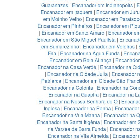
Guaianazes
|
Encanador em Indianopolis
|
E
Encanador em Itaquera
|
Encanador em Juru
em Moinho Velho
|
Encanador em Paraisopo
Encanador em Pinheiros
|
Encanador em Piqu
|
Encanador em Santo Amaro
|
Encanador e
Encanador em São Miguel Paulista
|
Encanad
em Sumarezinho
|
Encanador em Veleiros
|
Fria
|
Encanador na Água Funda
|
Encana
Encanador em Bela Aliança
|
Encanador 
Encanador na Casa Verde
|
Encanador na Ci
|
Encanador na Cidade Julia
|
Encanador 
Patriarca
|
Encanador em Cidade São Franc
Encanador na Colonia
|
Encanador na Con
Encanador na Guapira
|
Encanador na L
Encanador na Nossa Senhora do Ó
|
Encanad
Inglesa
|
Encanador na Penha
|
Encanador
Encanador na Vila Marina
|
Encanador na Qu
Encanador na Santa Ifigênia
|
Encanador em S
na Varzea da Barra Funda
|
Encanador na
Encanador na Vila Almeida
|
Encanador n