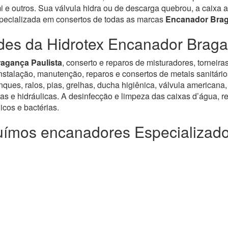
e outros. Sua válvula hidra ou de descarga quebrou, a caixa a
specializada em consertos de todas as marcas
Encanador Brag
des da Hidrotex Encanador Braga
ragança Paulista
, conserto e reparos de misturadores, torneira
alação, manutenção, reparos e consertos de metais sanitários, v
ues, ralos, pias, grelhas, ducha higiênica, válvula americana,
as e hidráulicas. A desinfecção e limpeza das caixas d’água, re
cos e bactérias.
ímos encanadores Especializad