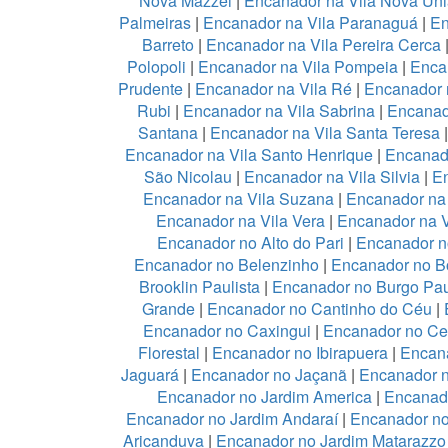
Nova Mazzei
|
Encanador na Vila Nova Un
Palmeiras
|
Encanador na Vila Paranaguá
|
En
Barreto
|
Encanador na Vila Pereira Cerca
Polopoli
|
Encanador na Vila Pompeia
|
Enca
Prudente
|
Encanador na Vila Ré
|
Encanador n
Rubi
|
Encanador na Vila Sabrina
|
Encanad
Santana
|
Encanador na Vila Santa Teresa
Encanador na Vila Santo Henrique
|
Encanado
São Nicolau
|
Encanador na Vila Silvia
|
En
Encanador na Vila Suzana
|
Encanador na 
Encanador na Vila Vera
|
Encanador na V
Encanador no Alto do Pari
|
Encanador no
Encanador no Belenzinho
|
Encanador no B
Brooklin Paulista
|
Encanador no Burgo Pau
Grande
|
Encanador no Cantinho do Céu
|
Encanador no Caxingui
|
Encanador no Ce
Florestal
|
Encanador no Ibirapuera
|
Encan
Jaguará
|
Encanador no Jaçanã
|
Encanador 
Encanador no Jardim America
|
Encanado
Encanador no Jardim Andaraí
|
Encanador no
Aricanduva
|
Encanador no Jardim Matarazzo