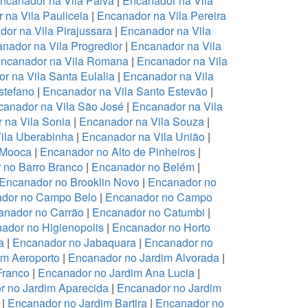
ncanador na Vila Paiva
|
Encanador na Vila
 na Vila Pauliceia
|
Encanador na Vila Pereira
or na Vila Pirajussara
|
Encanador na Vila
nador na Vila Progredior
|
Encanador na Vila
ncanador na Vila Romana
|
Encanador na Vila
r na Vila Santa Eulalia
|
Encanador na Vila
stefano
|
Encanador na Vila Santo Estevão
|
anador na Vila São José
|
Encanador na Vila
 na Vila Sonia
|
Encanador na Vila Souza
|
ila Uberabinha
|
Encanador na Vila União
|
 Mooca
|
Encanador no Alto de Pinheiros
|
 no Barro Branco
|
Encanador no Belém
|
Encanador no Brooklin Novo
|
Encanador no
dor no Campo Belo
|
Encanador no Campo
anador no Carrão
|
Encanador no Catumbi
|
ador no Higienopolis
|
Encanador no Horto
a
|
Encanador no Jabaquara
|
Encanador no
im Aeroporto
|
Encanador no Jardim Alvorada
|
Franco
|
Encanador no Jardim Ana Lucia
|
r no Jardim Aparecida
|
Encanador no Jardim
|
Encanador no Jardim Bartira
|
Encanador no