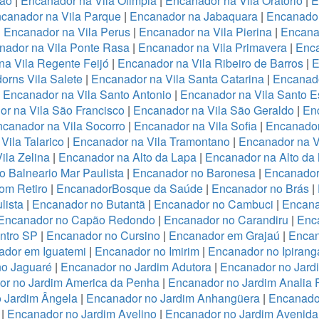
ião
|
Encanador na Vila Olimpia
|
Encanador na Vila Oratório
|
E
canador na Vila Parque
|
Encanador na Jabaquara
|
Encanador
|
Encanador na Vila Perus
|
Encanador na Vila Pierina
|
Encanad
nador na Vila Ponte Rasa
|
Encanador na Vila Primavera
|
Enca
a Vila Regente Feijó
|
Encanador na Vila Ribeiro de Barros
|
E
orns Vila Salete
|
Encanador na Vila Santa Catarina
|
Encanado
|
Encanador na Vila Santo Antonio
|
Encanador na Vila Santo E
r na Vila São Francisco
|
Encanador na Vila São Geraldo
|
Enc
canador na Vila Socorro
|
Encanador na Vila Sofia
|
Encanador
Vila Talarico
|
Encanador na Vila Tramontano
|
Encanador na V
ila Zelina
|
Encanador na Alto da Lapa
|
Encanador na Alto da
 Balneario Mar Paulista
|
Encanador no Baronesa
|
Encanador
om Retiro
|
EncanadorBosque da Saúde
|
Encanador no Brás
|
lista
|
Encanador no Butantã
|
Encanador no Cambuci
|
Encana
Encanador no Capão Redondo
|
Encanador no Carandiru
|
Enc
ntro SP
|
Encanador no Cursino
|
Encanador em Grajaú
|
Encan
ador em Iguatemi
|
Encanador no Imirim
|
Encanador no Ipirang
no Jaguaré
|
Encanador no Jardim Adutora
|
Encanador no Jard
r no Jardim America da Penha
|
Encanador no Jardim Analia 
 Jardim Ângela
|
Encanador no Jardim Anhangüera
|
Encanado
|
Encanador no Jardim Avelino
|
Encanador no Jardim Avenida