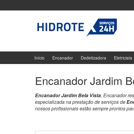
Ir
Pular
para
para
o
menu
Conteúdo
principal
Início
Encanador
Dedetizadora
Eletricista
Encanador Jardim Be
Encanador Jardim Bela Vista
. Encanador re
especializada na prestação de serviços de
Enc
nossos profissionais estão sempre prontos pa