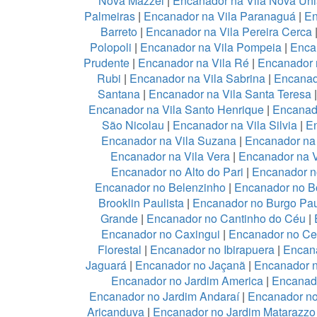
Nova Mazzei
|
Encanador na Vila Nova Un
Palmeiras
|
Encanador na Vila Paranaguá
|
En
Barreto
|
Encanador na Vila Pereira Cerca
Polopoli
|
Encanador na Vila Pompeia
|
Enca
Prudente
|
Encanador na Vila Ré
|
Encanador n
Rubi
|
Encanador na Vila Sabrina
|
Encanad
Santana
|
Encanador na Vila Santa Teresa
Encanador na Vila Santo Henrique
|
Encanado
São Nicolau
|
Encanador na Vila Silvia
|
En
Encanador na Vila Suzana
|
Encanador na 
Encanador na Vila Vera
|
Encanador na V
Encanador no Alto do Pari
|
Encanador no
Encanador no Belenzinho
|
Encanador no B
Brooklin Paulista
|
Encanador no Burgo Pau
Grande
|
Encanador no Cantinho do Céu
|
Encanador no Caxingui
|
Encanador no Ce
Florestal
|
Encanador no Ibirapuera
|
Encan
Jaguará
|
Encanador no Jaçanã
|
Encanador 
Encanador no Jardim America
|
Encanado
Encanador no Jardim Andaraí
|
Encanador no
Aricanduva
|
Encanador no Jardim Matarazzo