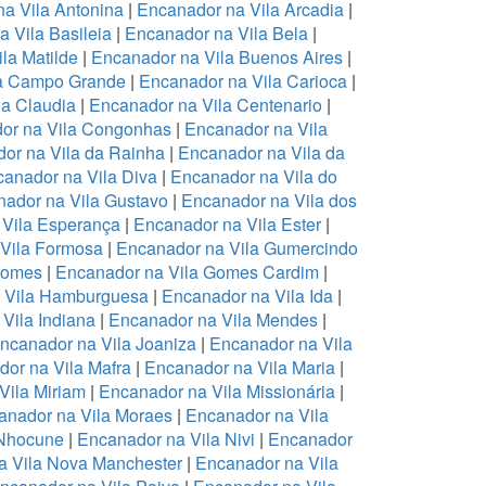
a Vila Antonina
|
Encanador na Vila Arcadia
|
 Vila Basileia
|
Encanador na Vila Bela
|
la Matilde
|
Encanador na Vila Buenos Aires
|
la Campo Grande
|
Encanador na Vila Carioca
|
la Claudia
|
Encanador na Vila Centenario
|
or na Vila Congonhas
|
Encanador na Vila
or na Vila da Rainha
|
Encanador na Vila da
anador na Vila Diva
|
Encanador na Vila do
ador na Vila Gustavo
|
Encanador na Vila dos
 Vila Esperança
|
Encanador na Vila Ester
|
Vila Formosa
|
Encanador na Vila Gumercindo
Gomes
|
Encanador na Vila Gomes Cardim
|
 Vila Hamburguesa
|
Encanador na Vila Ida
|
Vila Indiana
|
Encanador na Vila Mendes
|
ncanador na Vila Joaniza
|
Encanador na Vila
or na Vila Mafra
|
Encanador na Vila Maria
|
Vila Miriam
|
Encanador na Vila Missionária
|
anador na Vila Moraes
|
Encanador na Vila
 Nhocune
|
Encanador na Vila Nivi
|
Encanador
a Vila Nova Manchester
|
Encanador na Vila