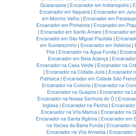
Guaianazes
|
Encanador em Indianopolis
|
E
Encanador em Itaquera
|
Encanador em Juru
em Moinho Velho
|
Encanador em Paraisopo
Encanador em Pinheiros
|
Encanador em Piqu
|
Encanador em Santo Amaro
|
Encanador e
Encanador em São Miguel Paulista
|
Encanad
em Sumarezinho
|
Encanador em Veleiros
|
Fria
|
Encanador na Água Funda
|
Encana
Encanador em Bela Aliança
|
Encanador 
Encanador na Casa Verde
|
Encanador na Ci
|
Encanador na Cidade Julia
|
Encanador 
Patriarca
|
Encanador em Cidade São Franc
Encanador na Colonia
|
Encanador na Con
Encanador na Guapira
|
Encanador na L
Encanador na Nossa Senhora do Ó
|
Encanad
Inglesa
|
Encanador na Penha
|
Encanador
Encanador na Vila Marina
|
Encanador na Qu
Encanador na Santa Ifigênia
|
Encanador em S
na Varzea da Barra Funda
|
Encanador na
Encanador na Vila Almeida
|
Encanador n