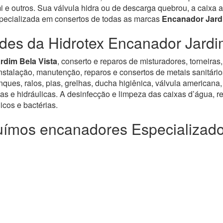
e outros. Sua válvula hidra ou de descarga quebrou, a caixa a
specializada em consertos de todas as marcas
Encanador Jardi
des da Hidrotex Encanador Jardi
rdim Bela Vista
, conserto e reparos de misturadores, torneiras
alação, manutenção, reparos e consertos de metais sanitários, v
ues, ralos, pias, grelhas, ducha higiênica, válvula americana,
as e hidráulicas. A desinfecção e limpeza das caixas d’água, re
cos e bactérias.
ímos encanadores Especializad