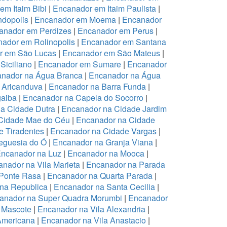
em Itaim Bibi
|
Encanador em Itaim Paulista
|
dopolis
|
Encanador em Moema
|
Encanador
anador em Perdizes
|
Encanador em Perus
|
ador em Rolinopolis
|
Encanador em Santana
r em São Lucas
|
Encanador em São Mateus
|
Siciliano
|
Encanador em Sumare
|
Encanador
nador na Água Branca
|
Encanador na Água
 Aricanduva
|
Encanador na Barra Funda
|
aiba
|
Encanador na Capela do Socorro
|
a Cidade Dutra
|
Encanador na Cidade Jardim
Cidade Mae do Céu
|
Encanador na Cidade
 Tiradentes
|
Encanador na Cidade Vargas
|
eguesia do Ó
|
Encanador na Granja Viana
|
ncanador na Luz
|
Encanador na Mooca
|
nador na Vila Marieta
|
Encanador na Parada
Ponte Rasa
|
Encanador na Quarta Parada
|
na Republica
|
Encanador na Santa Cecilia
|
anador na Super Quadra Morumbi
|
Encanador
 Mascote
|
Encanador na Vila Alexandria
|
Americana
|
Encanador na Vila Anastacio
|