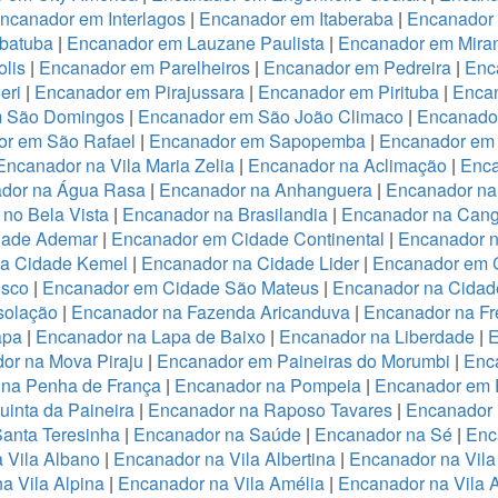
ncanador em Interlagos
|
Encanador em Itaberaba
|
Encanador 
batuba
|
Encanador em Lauzane Paulista
|
Encanador em Miran
lis
|
Encanador em Parelheiros
|
Encanador em Pedreira
|
Enc
eri
|
Encanador em Pirajussara
|
Encanador em Pirituba
|
Encan
m São Domingos
|
Encanador em São João Climaco
|
Encanado
or em São Rafael
|
Encanador em Sapopemba
|
Encanador em 
Encanador na Vila Maria Zelia
|
Encanador na Aclimação
|
Enca
dor na Água Rasa
|
Encanador na Anhanguera
|
Encanador na
no Bela Vista
|
Encanador na Brasilandia
|
Encanador na Cang
dade Ademar
|
Encanador em Cidade Continental
|
Encanador n
na Cidade Kemel
|
Encanador na Cidade Lider
|
Encanador em 
isco
|
Encanador em Cidade São Mateus
|
Encanador na Cidade
solação
|
Encanador na Fazenda Aricanduva
|
Encanador na Fr
apa
|
Encanador na Lapa de Baixo
|
Encanador na Liberdade
|
E
or na Mova Piraju
|
Encanador em Paineiras do Morumbi
|
Enca
 na Penha de França
|
Encanador na Pompeia
|
Encanador em 
inta da Paineira
|
Encanador na Raposo Tavares
|
Encanador 
anta Teresinha
|
Encanador na Saúde
|
Encanador na Sé
|
Enc
 Vila Albano
|
Encanador na Vila Albertina
|
Encanador na Vila
a Vila Alpina
|
Encanador na Vila Amélia
|
Encanador na Vila 