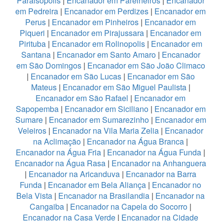
Paraisopolis
|
Encanador em Parelheiros
|
Encanador
em Pedreira
|
Encanador em Perdizes
|
Encanador em
Perus
|
Encanador em Pinheiros
|
Encanador em
Piqueri
|
Encanador em Pirajussara
|
Encanador em
Pirituba
|
Encanador em Rolinopolis
|
Encanador em
Santana
|
Encanador em Santo Amaro
|
Encanador
em São Domingos
|
Encanador em São João Climaco
|
Encanador em São Lucas
|
Encanador em São
Mateus
|
Encanador em São Miguel Paulista
|
Encanador em São Rafael
|
Encanador em
Sapopemba
|
Encanador em Siciliano
|
Encanador em
Sumare
|
Encanador em Sumarezinho
|
Encanador em
Veleiros
|
Encanador na Vila Maria Zelia
|
Encanador
na Aclimação
|
Encanador na Água Branca
|
Encanador na Água Fria
|
Encanador na Água Funda
|
Encanador na Água Rasa
|
Encanador na Anhanguera
|
Encanador na Aricanduva
|
Encanador na Barra
Funda
|
Encanador em Bela Aliança
|
Encanador no
Bela Vista
|
Encanador na Brasilandia
|
Encanador na
Cangaiba
|
Encanador na Capela do Socorro
|
Encanador na Casa Verde
|
Encanador na Cidade