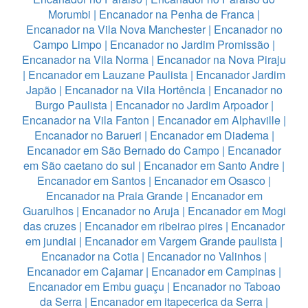
Morumbi
|
Encanador na Penha de Franca
|
Encanador na Vila Nova Manchester
|
Encanador no
Campo Limpo
|
Encanador no Jardim Promissão
|
Encanador na Vila Norma
|
Encanador na Nova Piraju
|
Encanador em Lauzane Paulista
|
Encanador Jardim
Japão
|
Encanador na Vila Hortência
|
Encanador no
Burgo Paulista
|
Encanador no Jardim Arpoador
|
Encanador na Vila Fanton
|
Encanador em Alphaville
|
Encanador no Barueri
|
Encanador em Diadema
|
Encanador em São Bernado do Campo
|
Encanador
em São caetano do sul
|
Encanador em Santo Andre
|
Encanador em Santos
|
Encanador em Osasco
|
Encanador na Praia Grande
|
Encanador em
Guarulhos
|
Encanador no Aruja
|
Encanador em Mogi
das cruzes
|
Encanador em ribeirao pires
|
Encanador
em jundiai
|
Encanador em Vargem Grande paulista
|
Encanador na Cotia
|
Encanador no Valinhos
|
Encanador em Cajamar
|
Encanador em Campinas
|
Encanador em Embu guaçu
|
Encanador no Taboao
da Serra
|
Encanador em itapecerica da Serra
|