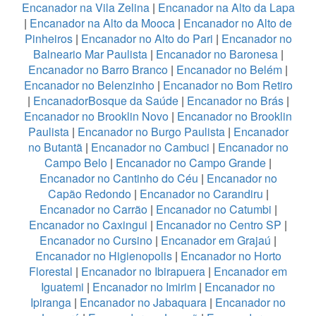
Encanador na Vila Zelina
|
Encanador na Alto da Lapa
|
Encanador na Alto da Mooca
|
Encanador no Alto de
Pinheiros
|
Encanador no Alto do Pari
|
Encanador no
Balneario Mar Paulista
|
Encanador no Baronesa
|
Encanador no Barro Branco
|
Encanador no Belém
|
Encanador no Belenzinho
|
Encanador no Bom Retiro
|
EncanadorBosque da Saúde
|
Encanador no Brás
|
Encanador no Brooklin Novo
|
Encanador no Brooklin
Paulista
|
Encanador no Burgo Paulista
|
Encanador
no Butantã
|
Encanador no Cambuci
|
Encanador no
Campo Belo
|
Encanador no Campo Grande
|
Encanador no Cantinho do Céu
|
Encanador no
Capão Redondo
|
Encanador no Carandiru
|
Encanador no Carrão
|
Encanador no Catumbi
|
Encanador no Caxingui
|
Encanador no Centro SP
|
Encanador no Cursino
|
Encanador em Grajaú
|
Encanador no Higienopolis
|
Encanador no Horto
Florestal
|
Encanador no Ibirapuera
|
Encanador em
Iguatemi
|
Encanador no Imirim
|
Encanador no
Ipiranga
|
Encanador no Jabaquara
|
Encanador no