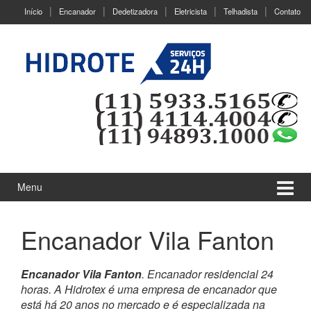
Ir
Pular
Início
Encanador
Dedetizadora
Eletricista
Telhadista
Contato
para
para
o
menu
Conteúdo
principal
Menu
Encanador Vila Fanton
Encanador Vila Fanton
. Encanador residencial 24
horas. A Hidrotex é uma empresa de encanador que
está há 20 anos no mercado e é especializada na