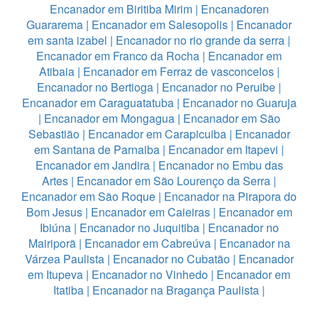
Encanador em Biritiba Mirim
|
Encanadoren
Guararema
|
Encanador em Salesopolis
|
Encanador
em santa izabel
|
Encanador no rio grande da serra
|
Encanador em Franco da Rocha
|
Encanador em
Atibaia
|
Encanador em Ferraz de vasconcelos
|
Encanador no Bertioga
|
Encanador no Peruibe
|
Encanador em Caraguatatuba
|
Encanador no Guaruja
|
Encanador em Mongagua
|
Encanador em São
Sebastião
|
Encanador em Carapicuiba
|
Encanador
em Santana de Parnaiba
|
Encanador em Itapevi
|
Encanador em Jandira
|
Encanador no Embu das
Artes
|
Encanador em São Lourenço da Serra
|
Encanador em São Roque
|
Encanador na Pirapora do
Bom Jesus
|
Encanador em Caieiras
|
Encanador em
Ibiúna
|
Encanador no Juquitiba
|
Encanador no
Mairiporã
|
Encanador em Cabreúva
|
Encanador na
Várzea Paulista
|
Encanador no Cubatão
|
Encanador
em Itupeva
|
Encanador no Vinhedo
|
Encanador em
Itatiba
|
Encanador na Bragança Paulista
|