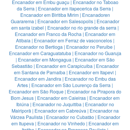
Encanador em Embu guaçu
|
Encanador no Taboao
da Serra
|
Encanador em itapecerica da Serra
|
Encanador em Biritiba Mirim
|
Encanadoren
Guararema
|
Encanador em Salesopolis
|
Encanador
em santa izabel
|
Encanador no rio grande da serra
|
Encanador em Franco da Rocha
|
Encanador em
Atibaia
|
Encanador em Ferraz de vasconcelos
|
Encanador no Bertioga
|
Encanador no Peruibe
|
Encanador em Caraguatatuba
|
Encanador no Guaruja
|
Encanador em Mongagua
|
Encanador em São
Sebastião
|
Encanador em Carapicuiba
|
Encanador
em Santana de Parnaiba
|
Encanador em Itapevi
|
Encanador em Jandira
|
Encanador no Embu das
Artes
|
Encanador em São Lourenço da Serra
|
Encanador em São Roque
|
Encanador na Pirapora do
Bom Jesus
|
Encanador em Caieiras
|
Encanador em
Ibiúna
|
Encanador no Juquitiba
|
Encanador no
Mairiporã
|
Encanador em Cabreúva
|
Encanador na
Várzea Paulista
|
Encanador no Cubatão
|
Encanador
em Itupeva
|
Encanador no Vinhedo
|
Encanador em
Itatiba
|
Encanador na Bragança Paulista
|