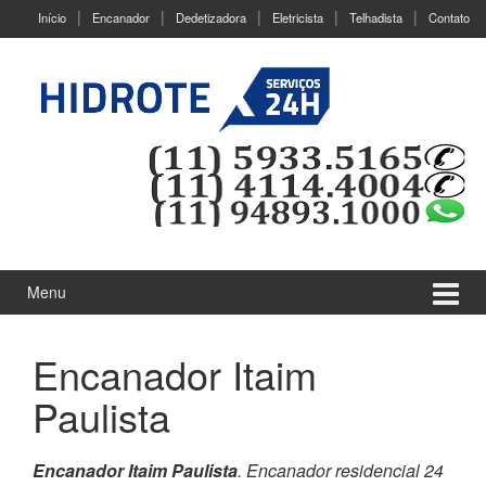
Ir
Pular
Início
Encanador
Dedetizadora
Eletricista
Telhadista
Contato
para
para
o
menu
Conteúdo
principal
Menu
Encanador Itaim
Paulista
Encanador Itaim Paulista
. Encanador residencial 24