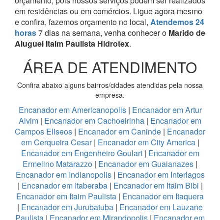
orçamento, pois nossos serviços podem ser realizados
em residências ou em comércios.
Ligue agora mesmo
e confira, fazemos orçamento no local,
Atendemos 24
horas
7 dias na semana, venha conhecer o
Marido de
Aluguel Itaim Paulista Hidrotex
.
ÁREA DE ATENDIMENTO
Confira abaixo alguns bairros/cidades atendidas pela nossa
empresa.
Encanador em Americanopolis
|
Encanador em Artur
Alvim
|
Encanador em Cachoeirinha
|
Encanador em
Campos Eliseos
|
Encanador em Caninde
|
Encanador
em Cerqueira Cesar
|
Encanador em City America
|
Encanador em Engenheiro Goulart
|
Encanador em
Ermelino Matarazzo
|
Encanador em Guaianazes
|
Encanador em Indianopolis
|
Encanador em Interlagos
|
Encanador em Itaberaba
|
Encanador em Itaim Bibi
|
Encanador em Itaim Paulista
|
Encanador em Itaquera
|
Encanador em Jurubatuba
|
Encanador em Lauzane
Paulista
|
Encanador em Mirandopolis
|
Encanador em