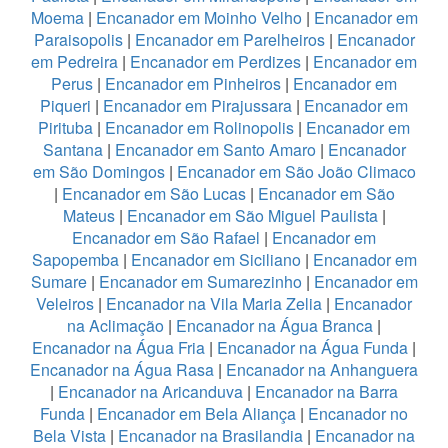
Moema
|
Encanador em Moinho Velho
|
Encanador em
Paraisopolis
|
Encanador em Parelheiros
|
Encanador
em Pedreira
|
Encanador em Perdizes
|
Encanador em
Perus
|
Encanador em Pinheiros
|
Encanador em
Piqueri
|
Encanador em Pirajussara
|
Encanador em
Pirituba
|
Encanador em Rolinopolis
|
Encanador em
Santana
|
Encanador em Santo Amaro
|
Encanador
em São Domingos
|
Encanador em São João Climaco
|
Encanador em São Lucas
|
Encanador em São
Mateus
|
Encanador em São Miguel Paulista
|
Encanador em São Rafael
|
Encanador em
Sapopemba
|
Encanador em Siciliano
|
Encanador em
Sumare
|
Encanador em Sumarezinho
|
Encanador em
Veleiros
|
Encanador na Vila Maria Zelia
|
Encanador
na Aclimação
|
Encanador na Água Branca
|
Encanador na Água Fria
|
Encanador na Água Funda
|
Encanador na Água Rasa
|
Encanador na Anhanguera
|
Encanador na Aricanduva
|
Encanador na Barra
Funda
|
Encanador em Bela Aliança
|
Encanador no
Bela Vista
|
Encanador na Brasilandia
|
Encanador na