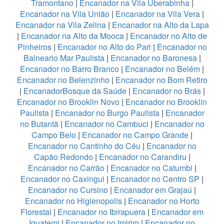
Tramontano
|
Encanador na Vila Uberabinha
|
Encanador na Vila União
|
Encanador na Vila Vera
|
Encanador na Vila Zelina
|
Encanador na Alto da Lapa
|
Encanador na Alto da Mooca
|
Encanador no Alto de
Pinheiros
|
Encanador no Alto do Pari
|
Encanador no
Balneario Mar Paulista
|
Encanador no Baronesa
|
Encanador no Barro Branco
|
Encanador no Belém
|
Encanador no Belenzinho
|
Encanador no Bom Retiro
|
EncanadorBosque da Saúde
|
Encanador no Brás
|
Encanador no Brooklin Novo
|
Encanador no Brooklin
Paulista
|
Encanador no Burgo Paulista
|
Encanador
no Butantã
|
Encanador no Cambuci
|
Encanador no
Campo Belo
|
Encanador no Campo Grande
|
Encanador no Cantinho do Céu
|
Encanador no
Capão Redondo
|
Encanador no Carandiru
|
Encanador no Carrão
|
Encanador no Catumbi
|
Encanador no Caxingui
|
Encanador no Centro SP
|
Encanador no Cursino
|
Encanador em Grajaú
|
Encanador no Higienopolis
|
Encanador no Horto
Florestal
|
Encanador no Ibirapuera
|
Encanador em
Iguatemi
|
Encanador no Imirim
|
Encanador no