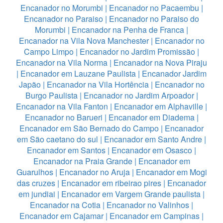
Encanador no Morumbi
|
Encanador no Pacaembu
|
Encanador no Paraiso
|
Encanador no Paraiso do
Morumbi
|
Encanador na Penha de Franca
|
Encanador na Vila Nova Manchester
|
Encanador no
Campo Limpo
|
Encanador no Jardim Promissão
|
Encanador na Vila Norma
|
Encanador na Nova Piraju
|
Encanador em Lauzane Paulista
|
Encanador Jardim
Japão
|
Encanador na Vila Hortência
|
Encanador no
Burgo Paulista
|
Encanador no Jardim Arpoador
|
Encanador na Vila Fanton
|
Encanador em Alphaville
|
Encanador no Barueri
|
Encanador em Diadema
|
Encanador em São Bernado do Campo
|
Encanador
em São caetano do sul
|
Encanador em Santo Andre
|
Encanador em Santos
|
Encanador em Osasco
|
Encanador na Praia Grande
|
Encanador em
Guarulhos
|
Encanador no Aruja
|
Encanador em Mogi
das cruzes
|
Encanador em ribeirao pires
|
Encanador
em jundiai
|
Encanador em Vargem Grande paulista
|
Encanador na Cotia
|
Encanador no Valinhos
|
Encanador em Cajamar
|
Encanador em Campinas
|