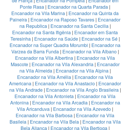
de França
|
Encanador na Pompeia
|
Encanador em
Ponte Rasa
|
Encanador na Quarta Parada
|
Encanador na Vila Marina
|
Encanador na Quinta da
Paineira
|
Encanador na Raposo Tavares
|
Encanador
na Republica
|
Encanador na Santa Cecilia
|
Encanador na Santa Ifigênia
|
Encanador em Santa
Teresinha
|
Encanador na Saúde
|
Encanador na Sé
|
Encanador na Super Quadra Morumbi
|
Encanador na
Varzea da Barra Funda
|
Encanador na Vila Albano
|
Encanador na Vila Albertina
|
Encanador na Vila
Mascote
|
Encanador na Vila Alexandria
|
Encanador
na Vila Almeida
|
Encanador na Vila Alpina
|
Encanador na Vila Amélia
|
Encanador na Vila
Americana
|
Encanador na Vila Anastacio
|
Encanador
na Vila Andrade
|
Encanador na Vila Anglo Brasileira
|
Encanador na Vila Antonieta
|
Encanador na Vila
Antonina
|
Encanador na Vila Arcadia
|
Encanador na
Vila Aricanduva
|
Encanador na Vila Azevedo
|
Encanador na Vila Barbosa
|
Encanador na Vila
Basileia
|
Encanador na Vila Bela
|
Encanador na Vila
Bela Aliança
|
Encanador na Vila Bertioga
|