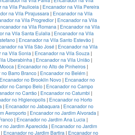
ncanador na Vila Paiva
|
Encanador na Vila
 na Vila Pauliceia
|
Encanador na Vila Pereira
or na Vila Pirajussara
|
Encanador na Vila
nador na Vila Progredior
|
Encanador na Vila
ncanador na Vila Romana
|
Encanador na Vila
r na Vila Santa Eulalia
|
Encanador na Vila
stefano
|
Encanador na Vila Santo Estevão
|
anador na Vila São José
|
Encanador na Vila
 na Vila Sonia
|
Encanador na Vila Souza
|
ila Uberabinha
|
Encanador na Vila União
|
 Mooca
|
Encanador no Alto de Pinheiros
|
 no Barro Branco
|
Encanador no Belém
|
Encanador no Brooklin Novo
|
Encanador no
dor no Campo Belo
|
Encanador no Campo
anador no Carrão
|
Encanador no Catumbi
|
ador no Higienopolis
|
Encanador no Horto
a
|
Encanador no Jabaquara
|
Encanador no
im Aeroporto
|
Encanador no Jardim Alvorada
|
Franco
|
Encanador no Jardim Ana Lucia
|
r no Jardim Aparecida
|
Encanador no Jardim
|
Encanador no Jardim Bartira
|
Encanador no