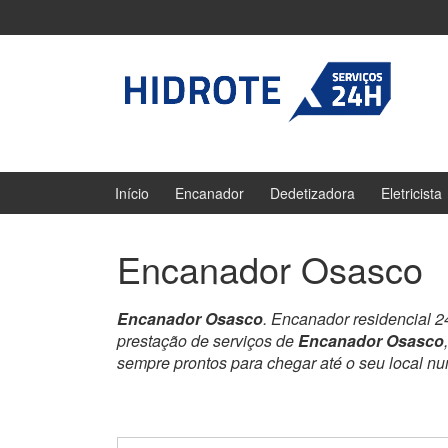
Ir
Pular
para
para
o
menu
Conteúdo
principal
Início
Encanador
Dedetizadora
Eletricista
Encanador Osasco
Encanador Osasco
. Encanador residencial 
prestação de serviços de
Encanador Osasco
sempre prontos para chegar até o seu local n