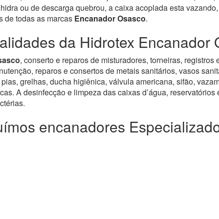
 hidra ou de descarga quebrou, a caixa acoplada esta vazando,
os de todas as marcas
Encanador Osasco
.
alidades da Hidrotex Encanador
sasco
, conserto e reparos de misturadores, torneiras, registr
enção, reparos e consertos de metais sanitários, vasos sanitár
pias, grelhas, ducha higiênica, válvula americana, sifão, vazam
icas. A desinfecção e limpeza das caixas d’água, reservatórios e
térias.
ímos encanadores Especializad