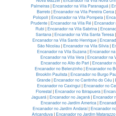
Nova Mazzei
|
Encanador na Vila Nova Un
Palmeiras
|
Encanador na Vila Paranaguá
|
En
Barreto
|
Encanador na Vila Pereira Cerca
Polopoli
|
Encanador na Vila Pompeia
|
Enca
Prudente
|
Encanador na Vila Ré
|
Encanador n
Rubi
|
Encanador na Vila Sabrina
|
Encanad
Santana
|
Encanador na Vila Santa Teresa
Encanador na Vila Santo Henrique
|
Encanado
São Nicolau
|
Encanador na Vila Silvia
|
En
Encanador na Vila Suzana
|
Encanador na 
Encanador na Vila Vera
|
Encanador na V
Encanador no Alto do Pari
|
Encanador no
Encanador no Belenzinho
|
Encanador no B
Brooklin Paulista
|
Encanador no Burgo Pau
Grande
|
Encanador no Cantinho do Céu
|
Encanador no Caxingui
|
Encanador no Ce
Florestal
|
Encanador no Ibirapuera
|
Encan
Jaguará
|
Encanador no Jaçanã
|
Encanador 
Encanador no Jardim America
|
Encanado
Encanador no Jardim Andaraí
|
Encanador no
Aricanduva
|
Encanador no Jardim Matarazzo