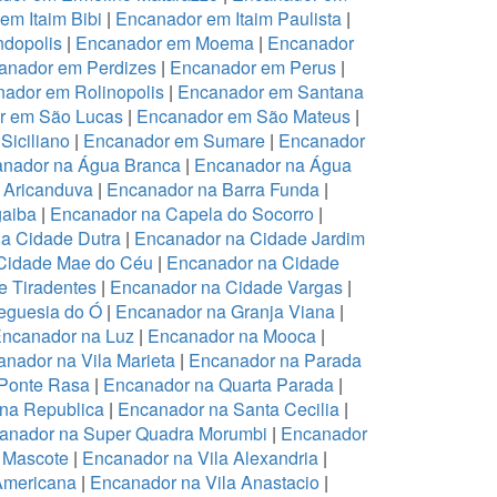
em Itaim Bibi
|
Encanador em Itaim Paulista
|
dopolis
|
Encanador em Moema
|
Encanador
anador em Perdizes
|
Encanador em Perus
|
ador em Rolinopolis
|
Encanador em Santana
r em São Lucas
|
Encanador em São Mateus
|
Siciliano
|
Encanador em Sumare
|
Encanador
nador na Água Branca
|
Encanador na Água
 Aricanduva
|
Encanador na Barra Funda
|
aiba
|
Encanador na Capela do Socorro
|
a Cidade Dutra
|
Encanador na Cidade Jardim
Cidade Mae do Céu
|
Encanador na Cidade
 Tiradentes
|
Encanador na Cidade Vargas
|
eguesia do Ó
|
Encanador na Granja Viana
|
ncanador na Luz
|
Encanador na Mooca
|
nador na Vila Marieta
|
Encanador na Parada
Ponte Rasa
|
Encanador na Quarta Parada
|
na Republica
|
Encanador na Santa Cecilia
|
anador na Super Quadra Morumbi
|
Encanador
 Mascote
|
Encanador na Vila Alexandria
|
Americana
|
Encanador na Vila Anastacio
|