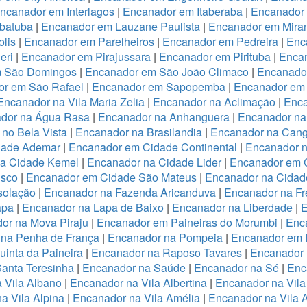
ncanador em Interlagos
|
Encanador em Itaberaba
|
Encanador 
batuba
|
Encanador em Lauzane Paulista
|
Encanador em Miran
lis
|
Encanador em Parelheiros
|
Encanador em Pedreira
|
Enc
eri
|
Encanador em Pirajussara
|
Encanador em Pirituba
|
Encan
m São Domingos
|
Encanador em São João Climaco
|
Encanado
or em São Rafael
|
Encanador em Sapopemba
|
Encanador em 
Encanador na Vila Maria Zelia
|
Encanador na Aclimação
|
Enca
dor na Água Rasa
|
Encanador na Anhanguera
|
Encanador na
no Bela Vista
|
Encanador na Brasilandia
|
Encanador na Cang
dade Ademar
|
Encanador em Cidade Continental
|
Encanador n
na Cidade Kemel
|
Encanador na Cidade Lider
|
Encanador em 
isco
|
Encanador em Cidade São Mateus
|
Encanador na Cidade
solação
|
Encanador na Fazenda Aricanduva
|
Encanador na Fr
apa
|
Encanador na Lapa de Baixo
|
Encanador na Liberdade
|
E
or na Mova Piraju
|
Encanador em Paineiras do Morumbi
|
Enca
 na Penha de França
|
Encanador na Pompeia
|
Encanador em 
inta da Paineira
|
Encanador na Raposo Tavares
|
Encanador 
anta Teresinha
|
Encanador na Saúde
|
Encanador na Sé
|
Enc
 Vila Albano
|
Encanador na Vila Albertina
|
Encanador na Vila
a Vila Alpina
|
Encanador na Vila Amélia
|
Encanador na Vila 