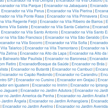
ião
|
Encanador na Vila Olimpia
|
Encanador na Vila Oratório
|
E
canador na Vila Parque
|
Encanador na Jabaquara
|
Encanador
|
Encanador na Vila Perus
|
Encanador na Vila Pierina
|
Encanad
nador na Vila Ponte Rasa
|
Encanador na Vila Primavera
|
Enca
a Vila Regente Feijó
|
Encanador na Vila Ribeiro de Barros
|
E
orns Vila Salete
|
Encanador na Vila Santa Catarina
|
Encanado
|
Encanador na Vila Santo Antonio
|
Encanador na Vila Santo E
r na Vila São Francisco
|
Encanador na Vila São Geraldo
|
Enc
canador na Vila Socorro
|
Encanador na Vila Sofia
|
Encanador
Vila Talarico
|
Encanador na Vila Tramontano
|
Encanador na V
ila Zelina
|
Encanador na Alto da Lapa
|
Encanador na Alto da
 Balneario Mar Paulista
|
Encanador no Baronesa
|
Encanador
om Retiro
|
EncanadorBosque da Saúde
|
Encanador no Brás
|
lista
|
Encanador no Butantã
|
Encanador no Cambuci
|
Encana
Encanador no Capão Redondo
|
Encanador no Carandiru
|
Enc
ntro SP
|
Encanador no Cursino
|
Encanador em Grajaú
|
Encan
ador em Iguatemi
|
Encanador no Imirim
|
Encanador no Ipirang
no Jaguaré
|
Encanador no Jardim Adutora
|
Encanador no Jard
r no Jardim America da Penha
|
Encanador no Jardim Analia 
 Jardim Ângela
|
Encanador no Jardim Anhangüera
|
Encanado
|
Encanador no Jardim Avelino
|
Encanador no Jardim Avenida