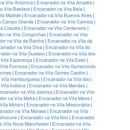
a Vila Antonina
|
Encanador na Vila Arcadia
|
 Vila Basileia
|
Encanador na Vila Bela
|
la Matilde
|
Encanador na Vila Buenos Aires
|
la Campo Grande
|
Encanador na Vila Carioca
|
la Claudia
|
Encanador na Vila Centenario
|
or na Vila Congonhas
|
Encanador na Vila
or na Vila da Rainha
|
Encanador na Vila da
anador na Vila Diva
|
Encanador na Vila do
ador na Vila Gustavo
|
Encanador na Vila dos
 Vila Esperança
|
Encanador na Vila Ester
|
Vila Formosa
|
Encanador na Vila Gumercindo
Gomes
|
Encanador na Vila Gomes Cardim
|
 Vila Hamburguesa
|
Encanador na Vila Ida
|
Vila Indiana
|
Encanador na Vila Mendes
|
ncanador na Vila Joaniza
|
Encanador na Vila
or na Vila Mafra
|
Encanador na Vila Maria
|
Vila Miriam
|
Encanador na Vila Missionária
|
anador na Vila Moraes
|
Encanador na Vila
 Nhocune
|
Encanador na Vila Nivi
|
Encanador
a Vila Nova Manchester
|
Encanador na Vila