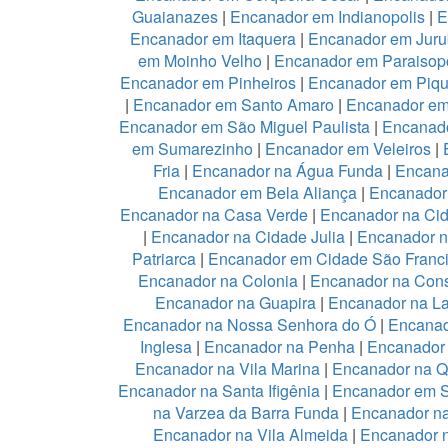
Guaianazes
|
Encanador em Indianopolis
|
E
Encanador em Itaquera
|
Encanador em Juru
em Moinho Velho
|
Encanador em Paraisopo
Encanador em Pinheiros
|
Encanador em Piqu
|
Encanador em Santo Amaro
|
Encanador e
Encanador em São Miguel Paulista
|
Encanad
em Sumarezinho
|
Encanador em Veleiros
|
Fria
|
Encanador na Água Funda
|
Encana
Encanador em Bela Aliança
|
Encanador 
Encanador na Casa Verde
|
Encanador na Ci
|
Encanador na Cidade Julia
|
Encanador 
Patriarca
|
Encanador em Cidade São Franc
Encanador na Colonia
|
Encanador na Con
Encanador na Guapira
|
Encanador na L
Encanador na Nossa Senhora do Ó
|
Encanad
Inglesa
|
Encanador na Penha
|
Encanador
Encanador na Vila Marina
|
Encanador na Qu
Encanador na Santa Ifigênia
|
Encanador em S
na Varzea da Barra Funda
|
Encanador na
Encanador na Vila Almeida
|
Encanador n