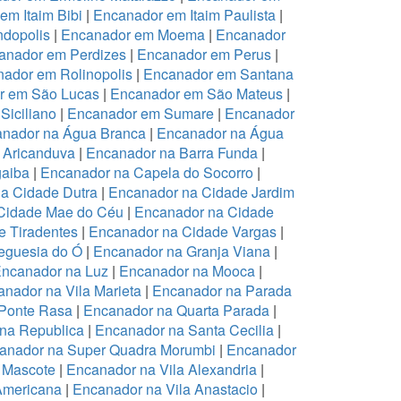
em Itaim Bibi
|
Encanador em Itaim Paulista
|
dopolis
|
Encanador em Moema
|
Encanador
anador em Perdizes
|
Encanador em Perus
|
ador em Rolinopolis
|
Encanador em Santana
r em São Lucas
|
Encanador em São Mateus
|
Siciliano
|
Encanador em Sumare
|
Encanador
nador na Água Branca
|
Encanador na Água
 Aricanduva
|
Encanador na Barra Funda
|
aiba
|
Encanador na Capela do Socorro
|
a Cidade Dutra
|
Encanador na Cidade Jardim
Cidade Mae do Céu
|
Encanador na Cidade
 Tiradentes
|
Encanador na Cidade Vargas
|
eguesia do Ó
|
Encanador na Granja Viana
|
ncanador na Luz
|
Encanador na Mooca
|
nador na Vila Marieta
|
Encanador na Parada
Ponte Rasa
|
Encanador na Quarta Parada
|
na Republica
|
Encanador na Santa Cecilia
|
anador na Super Quadra Morumbi
|
Encanador
 Mascote
|
Encanador na Vila Alexandria
|
Americana
|
Encanador na Vila Anastacio
|