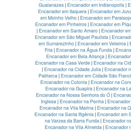
Guaianazes
|
Encanador em Indianopolis
|
E
Encanador em Itaquera
|
Encanador em Juru
em Moinho Velho
|
Encanador em Paraisopo
Encanador em Pinheiros
|
Encanador em Piqu
|
Encanador em Santo Amaro
|
Encanador e
Encanador em São Miguel Paulista
|
Encanad
em Sumarezinho
|
Encanador em Veleiros
|
Fria
|
Encanador na Água Funda
|
Encana
Encanador em Bela Aliança
|
Encanador 
Encanador na Casa Verde
|
Encanador na Ci
|
Encanador na Cidade Julia
|
Encanador 
Patriarca
|
Encanador em Cidade São Franc
Encanador na Colonia
|
Encanador na Con
Encanador na Guapira
|
Encanador na L
Encanador na Nossa Senhora do Ó
|
Encanad
Inglesa
|
Encanador na Penha
|
Encanador
Encanador na Vila Marina
|
Encanador na Qu
Encanador na Santa Ifigênia
|
Encanador em S
na Varzea da Barra Funda
|
Encanador na
Encanador na Vila Almeida
|
Encanador n