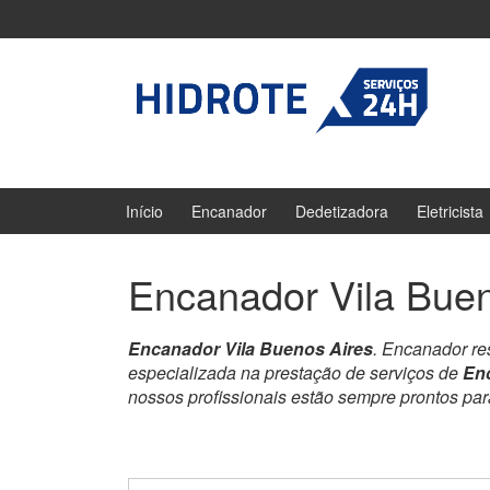
Ir
Pular
para
para
o
menu
Conteúdo
principal
Início
Encanador
Dedetizadora
Eletricista
Encanador Vila Buen
Encanador Vila Buenos Aires
. Encanador re
especializada na prestação de serviços de
Enc
nossos profissionais estão sempre prontos pa