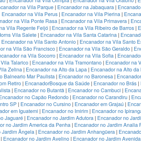
ião
|
Encanador na Vila Olimpia
|
Encanador na Vila Oratório
|
E
canador na Vila Parque
|
Encanador na Jabaquara
|
Encanador
|
Encanador na Vila Perus
|
Encanador na Vila Pierina
|
Encanad
nador na Vila Ponte Rasa
|
Encanador na Vila Primavera
|
Enca
a Vila Regente Feijó
|
Encanador na Vila Ribeiro de Barros
|
E
orns Vila Salete
|
Encanador na Vila Santa Catarina
|
Encanado
|
Encanador na Vila Santo Antonio
|
Encanador na Vila Santo E
r na Vila São Francisco
|
Encanador na Vila São Geraldo
|
Enc
canador na Vila Socorro
|
Encanador na Vila Sofia
|
Encanador
Vila Talarico
|
Encanador na Vila Tramontano
|
Encanador na V
ila Zelina
|
Encanador na Alto da Lapa
|
Encanador na Alto da
 Balneario Mar Paulista
|
Encanador no Baronesa
|
Encanador
om Retiro
|
EncanadorBosque da Saúde
|
Encanador no Brás
|
lista
|
Encanador no Butantã
|
Encanador no Cambuci
|
Encana
Encanador no Capão Redondo
|
Encanador no Carandiru
|
Enc
ntro SP
|
Encanador no Cursino
|
Encanador em Grajaú
|
Encan
ador em Iguatemi
|
Encanador no Imirim
|
Encanador no Ipirang
no Jaguaré
|
Encanador no Jardim Adutora
|
Encanador no Jard
r no Jardim America da Penha
|
Encanador no Jardim Analia 
 Jardim Ângela
|
Encanador no Jardim Anhangüera
|
Encanado
|
Encanador no Jardim Avelino
|
Encanador no Jardim Avenida