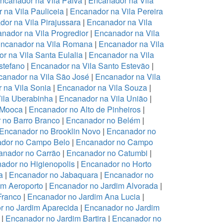
ncanador na Vila Paiva
|
Encanador na Vila
 na Vila Pauliceia
|
Encanador na Vila Pereira
or na Vila Pirajussara
|
Encanador na Vila
nador na Vila Progredior
|
Encanador na Vila
ncanador na Vila Romana
|
Encanador na Vila
r na Vila Santa Eulalia
|
Encanador na Vila
stefano
|
Encanador na Vila Santo Estevão
|
anador na Vila São José
|
Encanador na Vila
 na Vila Sonia
|
Encanador na Vila Souza
|
ila Uberabinha
|
Encanador na Vila União
|
 Mooca
|
Encanador no Alto de Pinheiros
|
 no Barro Branco
|
Encanador no Belém
|
Encanador no Brooklin Novo
|
Encanador no
dor no Campo Belo
|
Encanador no Campo
anador no Carrão
|
Encanador no Catumbi
|
ador no Higienopolis
|
Encanador no Horto
a
|
Encanador no Jabaquara
|
Encanador no
im Aeroporto
|
Encanador no Jardim Alvorada
|
Franco
|
Encanador no Jardim Ana Lucia
|
r no Jardim Aparecida
|
Encanador no Jardim
|
Encanador no Jardim Bartira
|
Encanador no