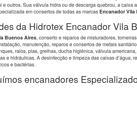
e outros. Sua válvula hidra ou de descarga quebrou, a caixa a
specializada em consertos de todas as marcas
Encanador Vila
des da Hidrotex Encanador Vila 
la Buenos Aires
, conserto e reparos de misturadores, torneira
alação, manutenção, reparos e consertos de metais sanitários, v
ues, ralos, pias, grelhas, ducha higiênica, válvula americana,
as e hidráulicas. A desinfecção e limpeza das caixas d’água, re
cos e bactérias.
ímos encanadores Especializad