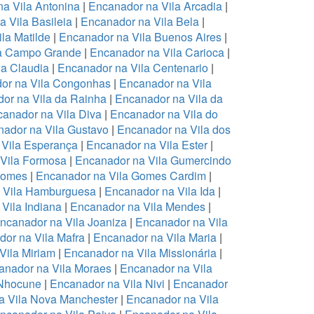
a Vila Antonina
|
Encanador na Vila Arcadia
|
 Vila Basileia
|
Encanador na Vila Bela
|
la Matilde
|
Encanador na Vila Buenos Aires
|
la Campo Grande
|
Encanador na Vila Carioca
|
la Claudia
|
Encanador na Vila Centenario
|
or na Vila Congonhas
|
Encanador na Vila
or na Vila da Rainha
|
Encanador na Vila da
anador na Vila Diva
|
Encanador na Vila do
ador na Vila Gustavo
|
Encanador na Vila dos
 Vila Esperança
|
Encanador na Vila Ester
|
Vila Formosa
|
Encanador na Vila Gumercindo
Gomes
|
Encanador na Vila Gomes Cardim
|
 Vila Hamburguesa
|
Encanador na Vila Ida
|
Vila Indiana
|
Encanador na Vila Mendes
|
ncanador na Vila Joaniza
|
Encanador na Vila
or na Vila Mafra
|
Encanador na Vila Maria
|
Vila Miriam
|
Encanador na Vila Missionária
|
anador na Vila Moraes
|
Encanador na Vila
 Nhocune
|
Encanador na Vila Nivi
|
Encanador
a Vila Nova Manchester
|
Encanador na Vila