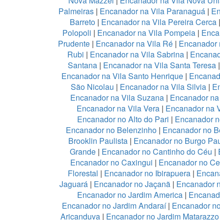
Nova Mazzei
|
Encanador na Vila Nova Un
Palmeiras
|
Encanador na Vila Paranaguá
|
En
Barreto
|
Encanador na Vila Pereira Cerca
Polopoli
|
Encanador na Vila Pompeia
|
Enca
Prudente
|
Encanador na Vila Ré
|
Encanador n
Rubi
|
Encanador na Vila Sabrina
|
Encanad
Santana
|
Encanador na Vila Santa Teresa
Encanador na Vila Santo Henrique
|
Encanado
São Nicolau
|
Encanador na Vila Silvia
|
En
Encanador na Vila Suzana
|
Encanador na 
Encanador na Vila Vera
|
Encanador na V
Encanador no Alto do Pari
|
Encanador no
Encanador no Belenzinho
|
Encanador no B
Brooklin Paulista
|
Encanador no Burgo Pau
Grande
|
Encanador no Cantinho do Céu
|
Encanador no Caxingui
|
Encanador no Ce
Florestal
|
Encanador no Ibirapuera
|
Encan
Jaguará
|
Encanador no Jaçanã
|
Encanador 
Encanador no Jardim America
|
Encanado
Encanador no Jardim Andaraí
|
Encanador no
Aricanduva
|
Encanador no Jardim Matarazzo