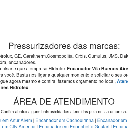
Pressurizadores das marcas:
rolux, GE, Geraltherm,Cosmopolita, Orbis, Cumulus, JMS, Dako,
dra, encanadores.
recisar e que a empresa Hidrotex
Encanador Vila Buenos Air
ra você. Basta nos ligar a qualquer momento e solicitar o seu 
igue agora mesmo e confira, fazemos orçamento no local,
Aten
ires Hidrotex
.
ÁREA DE ATENDIMENTO
Confira abaixo alguns bairros/cidades atendidas pela nossa empresa.
 em Artur Alvim
|
Encanador em Cachoeirinha
|
Encanador em
 em City America
|
Encanador em Engenheiro Goulart
|
Encana