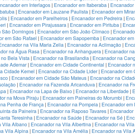
ncanador em Interlagos
|
Encanador em Itaberaba
|
Encanador 
batuba
|
Encanador em Lauzane Paulista
|
Encanador em Miran
lis
|
Encanador em Parelheiros
|
Encanador em Pedreira
|
Enc
eri
|
Encanador em Pirajussara
|
Encanador em Pirituba
|
Encan
m São Domingos
|
Encanador em São João Climaco
|
Encanado
or em São Rafael
|
Encanador em Sapopemba
|
Encanador em 
Encanador na Vila Maria Zelia
|
Encanador na Aclimação
|
Enca
dor na Água Rasa
|
Encanador na Anhanguera
|
Encanador na
no Bela Vista
|
Encanador na Brasilandia
|
Encanador na Cang
dade Ademar
|
Encanador em Cidade Continental
|
Encanador n
na Cidade Kemel
|
Encanador na Cidade Lider
|
Encanador em 
isco
|
Encanador em Cidade São Mateus
|
Encanador na Cidade
solação
|
Encanador na Fazenda Aricanduva
|
Encanador na Fr
apa
|
Encanador na Lapa de Baixo
|
Encanador na Liberdade
|
E
or na Mova Piraju
|
Encanador em Paineiras do Morumbi
|
Enca
 na Penha de França
|
Encanador na Pompeia
|
Encanador em 
inta da Paineira
|
Encanador na Raposo Tavares
|
Encanador 
anta Teresinha
|
Encanador na Saúde
|
Encanador na Sé
|
Enc
 Vila Albano
|
Encanador na Vila Albertina
|
Encanador na Vila
a Vila Alpina
|
Encanador na Vila Amélia
|
Encanador na Vila 