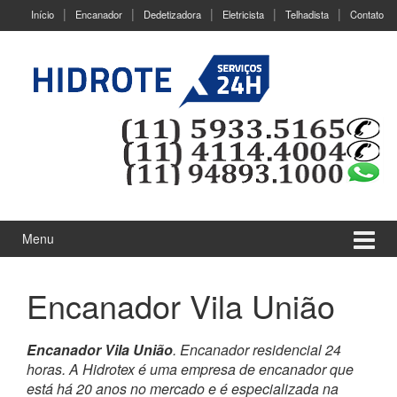
Ir
Pular
Início
Encanador
Dedetizadora
Eletricista
Telhadista
Contato
para
para
o
menu
Conteúdo
principal
Menu
Encanador Vila União
Encanador Vila União
. Encanador residencial 24
horas. A Hidrotex é uma empresa de encanador que
está há 20 anos no mercado e é especializada na