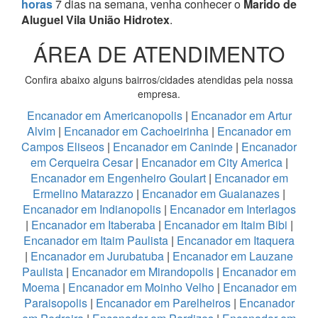
horas
7 dias na semana, venha conhecer o
Marido de
Aluguel Vila União Hidrotex
.
ÁREA DE ATENDIMENTO
Confira abaixo alguns bairros/cidades atendidas pela nossa
empresa.
Encanador em Americanopolis
|
Encanador em Artur
Alvim
|
Encanador em Cachoeirinha
|
Encanador em
Campos Eliseos
|
Encanador em Caninde
|
Encanador
em Cerqueira Cesar
|
Encanador em City America
|
Encanador em Engenheiro Goulart
|
Encanador em
Ermelino Matarazzo
|
Encanador em Guaianazes
|
Encanador em Indianopolis
|
Encanador em Interlagos
|
Encanador em Itaberaba
|
Encanador em Itaim Bibi
|
Encanador em Itaim Paulista
|
Encanador em Itaquera
|
Encanador em Jurubatuba
|
Encanador em Lauzane
Paulista
|
Encanador em Mirandopolis
|
Encanador em
Moema
|
Encanador em Moinho Velho
|
Encanador em
Paraisopolis
|
Encanador em Parelheiros
|
Encanador