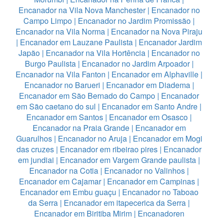
Encanador na Vila Nova Manchester
|
Encanador no
Campo Limpo
|
Encanador no Jardim Promissão
|
Encanador na Vila Norma
|
Encanador na Nova Piraju
|
Encanador em Lauzane Paulista
|
Encanador Jardim
Japão
|
Encanador na Vila Hortência
|
Encanador no
Burgo Paulista
|
Encanador no Jardim Arpoador
|
Encanador na Vila Fanton
|
Encanador em Alphaville
|
Encanador no Barueri
|
Encanador em Diadema
|
Encanador em São Bernado do Campo
|
Encanador
em São caetano do sul
|
Encanador em Santo Andre
|
Encanador em Santos
|
Encanador em Osasco
|
Encanador na Praia Grande
|
Encanador em
Guarulhos
|
Encanador no Aruja
|
Encanador em Mogi
das cruzes
|
Encanador em ribeirao pires
|
Encanador
em jundiai
|
Encanador em Vargem Grande paulista
|
Encanador na Cotia
|
Encanador no Valinhos
|
Encanador em Cajamar
|
Encanador em Campinas
|
Encanador em Embu guaçu
|
Encanador no Taboao
da Serra
|
Encanador em itapecerica da Serra
|
Encanador em Biritiba Mirim
|
Encanadoren