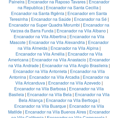
Paineira
|
Encanador na Raposo Tavares
|
Encanador
na Republica
|
Encanador na Santa Cecilia
|
Encanador na Santa Ifigênia
|
Encanador em Santa
Teresinha
|
Encanador na Saúde
|
Encanador na Sé
|
Encanador na Super Quadra Morumbi
|
Encanador na
Varzea da Barra Funda
|
Encanador na Vila Albano
|
Encanador na Vila Albertina
|
Encanador na Vila
Mascote
|
Encanador na Vila Alexandria
|
Encanador
na Vila Almeida
|
Encanador na Vila Alpina
|
Encanador na Vila Amélia
|
Encanador na Vila
Americana
|
Encanador na Vila Anastacio
|
Encanador
na Vila Andrade
|
Encanador na Vila Anglo Brasileira
|
Encanador na Vila Antonieta
|
Encanador na Vila
Antonina
|
Encanador na Vila Arcadia
|
Encanador na
Vila Aricanduva
|
Encanador na Vila Azevedo
|
Encanador na Vila Barbosa
|
Encanador na Vila
Basileia
|
Encanador na Vila Bela
|
Encanador na Vila
Bela Aliança
|
Encanador na Vila Bertioga
|
Encanador na Vila Buarque
|
Encanador na Vila
Matilde
|
Encanador na Vila Buenos Aires
|
Encanador
na Vila California
|
Encanador na Vila Campanela
|