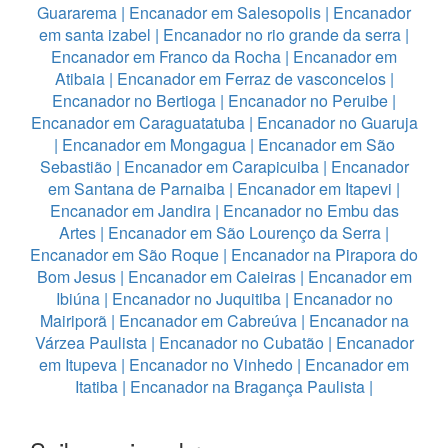
Guararema
|
Encanador em Salesopolis
|
Encanador
em santa izabel
|
Encanador no rio grande da serra
|
Encanador em Franco da Rocha
|
Encanador em
Atibaia
|
Encanador em Ferraz de vasconcelos
|
Encanador no Bertioga
|
Encanador no Peruibe
|
Encanador em Caraguatatuba
|
Encanador no Guaruja
|
Encanador em Mongagua
|
Encanador em São
Sebastião
|
Encanador em Carapicuiba
|
Encanador
em Santana de Parnaiba
|
Encanador em Itapevi
|
Encanador em Jandira
|
Encanador no Embu das
Artes
|
Encanador em São Lourenço da Serra
|
Encanador em São Roque
|
Encanador na Pirapora do
Bom Jesus
|
Encanador em Caieiras
|
Encanador em
Ibiúna
|
Encanador no Juquitiba
|
Encanador no
Mairiporã
|
Encanador em Cabreúva
|
Encanador na
Várzea Paulista
|
Encanador no Cubatão
|
Encanador
em Itupeva
|
Encanador no Vinhedo
|
Encanador em
Itatiba
|
Encanador na Bragança Paulista
|