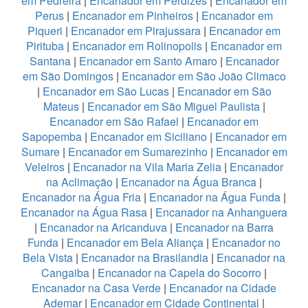
em Pedreira
|
Encanador em Perdizes
|
Encanador em
Perus
|
Encanador em Pinheiros
|
Encanador em
Piqueri
|
Encanador em Pirajussara
|
Encanador em
Pirituba
|
Encanador em Rolinopolis
|
Encanador em
Santana
|
Encanador em Santo Amaro
|
Encanador
em São Domingos
|
Encanador em São João Climaco
|
Encanador em São Lucas
|
Encanador em São
Mateus
|
Encanador em São Miguel Paulista
|
Encanador em São Rafael
|
Encanador em
Sapopemba
|
Encanador em Siciliano
|
Encanador em
Sumare
|
Encanador em Sumarezinho
|
Encanador em
Veleiros
|
Encanador na Vila Maria Zelia
|
Encanador
na Aclimação
|
Encanador na Água Branca
|
Encanador na Água Fria
|
Encanador na Água Funda
|
Encanador na Água Rasa
|
Encanador na Anhanguera
|
Encanador na Aricanduva
|
Encanador na Barra
Funda
|
Encanador em Bela Aliança
|
Encanador no
Bela Vista
|
Encanador na Brasilandia
|
Encanador na
Cangaiba
|
Encanador na Capela do Socorro
|
Encanador na Casa Verde
|
Encanador na Cidade
Ademar
|
Encanador em Cidade Continental
|