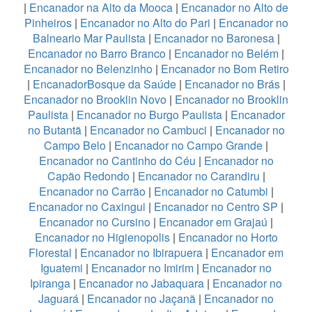
|
Encanador na Alto da Mooca
|
Encanador no Alto de
Pinheiros
|
Encanador no Alto do Pari
|
Encanador no
Balneario Mar Paulista
|
Encanador no Baronesa
|
Encanador no Barro Branco
|
Encanador no Belém
|
Encanador no Belenzinho
|
Encanador no Bom Retiro
|
EncanadorBosque da Saúde
|
Encanador no Brás
|
Encanador no Brooklin Novo
|
Encanador no Brooklin
Paulista
|
Encanador no Burgo Paulista
|
Encanador
no Butantã
|
Encanador no Cambuci
|
Encanador no
Campo Belo
|
Encanador no Campo Grande
|
Encanador no Cantinho do Céu
|
Encanador no
Capão Redondo
|
Encanador no Carandiru
|
Encanador no Carrão
|
Encanador no Catumbi
|
Encanador no Caxingui
|
Encanador no Centro SP
|
Encanador no Cursino
|
Encanador em Grajaú
|
Encanador no Higienopolis
|
Encanador no Horto
Florestal
|
Encanador no Ibirapuera
|
Encanador em
Iguatemi
|
Encanador no Imirim
|
Encanador no
Ipiranga
|
Encanador no Jabaquara
|
Encanador no
Jaguará
|
Encanador no Jaçanã
|
Encanador no