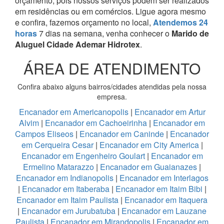
orçamento, pois nossos serviços podem ser realizados
em residências ou em comércios.
Ligue agora mesmo
e confira, fazemos orçamento no local,
Atendemos 24
horas
7 dias na semana, venha conhecer o
Marido de
Aluguel Cidade Ademar Hidrotex
.
ÁREA DE ATENDIMENTO
Confira abaixo alguns bairros/cidades atendidas pela nossa
empresa.
Encanador em Americanopolis
|
Encanador em Artur
Alvim
|
Encanador em Cachoeirinha
|
Encanador em
Campos Eliseos
|
Encanador em Caninde
|
Encanador
em Cerqueira Cesar
|
Encanador em City America
|
Encanador em Engenheiro Goulart
|
Encanador em
Ermelino Matarazzo
|
Encanador em Guaianazes
|
Encanador em Indianopolis
|
Encanador em Interlagos
|
Encanador em Itaberaba
|
Encanador em Itaim Bibi
|
Encanador em Itaim Paulista
|
Encanador em Itaquera
|
Encanador em Jurubatuba
|
Encanador em Lauzane
Paulista
|
Encanador em Mirandopolis
|
Encanador em