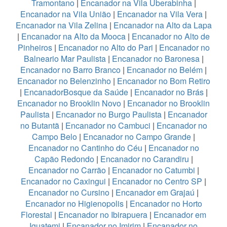
Tramontano
|
Encanador na Vila Uberabinha
|
Encanador na Vila União
|
Encanador na Vila Vera
|
Encanador na Vila Zelina
|
Encanador na Alto da Lapa
|
Encanador na Alto da Mooca
|
Encanador no Alto de
Pinheiros
|
Encanador no Alto do Pari
|
Encanador no
Balneario Mar Paulista
|
Encanador no Baronesa
|
Encanador no Barro Branco
|
Encanador no Belém
|
Encanador no Belenzinho
|
Encanador no Bom Retiro
|
EncanadorBosque da Saúde
|
Encanador no Brás
|
Encanador no Brooklin Novo
|
Encanador no Brooklin
Paulista
|
Encanador no Burgo Paulista
|
Encanador
no Butantã
|
Encanador no Cambuci
|
Encanador no
Campo Belo
|
Encanador no Campo Grande
|
Encanador no Cantinho do Céu
|
Encanador no
Capão Redondo
|
Encanador no Carandiru
|
Encanador no Carrão
|
Encanador no Catumbi
|
Encanador no Caxingui
|
Encanador no Centro SP
|
Encanador no Cursino
|
Encanador em Grajaú
|
Encanador no Higienopolis
|
Encanador no Horto
Florestal
|
Encanador no Ibirapuera
|
Encanador em
Iguatemi
|
Encanador no Imirim
|
Encanador no