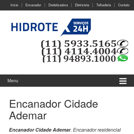
Ir
Pular
Início
Encanador
Dedetizadora
Eletricista
Telhadista
Contato
para
para
o
menu
Conteúdo
principal
Menu
Encanador Cidade
Ademar
Encanador Cidade Ademar
. Encanador residencial