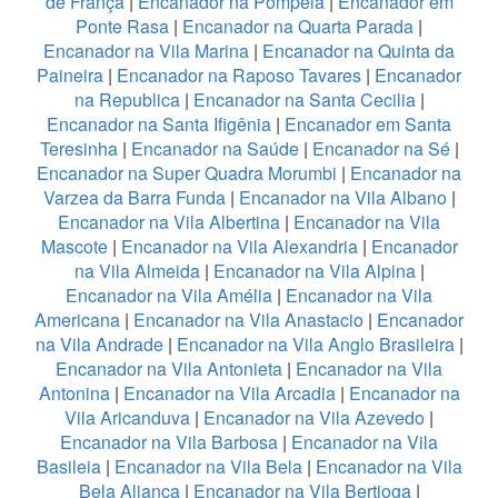
de França
|
Encanador na Pompeia
|
Encanador em
Ponte Rasa
|
Encanador na Quarta Parada
|
Encanador na Vila Marina
|
Encanador na Quinta da
Paineira
|
Encanador na Raposo Tavares
|
Encanador
na Republica
|
Encanador na Santa Cecilia
|
Encanador na Santa Ifigênia
|
Encanador em Santa
Teresinha
|
Encanador na Saúde
|
Encanador na Sé
|
Encanador na Super Quadra Morumbi
|
Encanador na
Varzea da Barra Funda
|
Encanador na Vila Albano
|
Encanador na Vila Albertina
|
Encanador na Vila
Mascote
|
Encanador na Vila Alexandria
|
Encanador
na Vila Almeida
|
Encanador na Vila Alpina
|
Encanador na Vila Amélia
|
Encanador na Vila
Americana
|
Encanador na Vila Anastacio
|
Encanador
na Vila Andrade
|
Encanador na Vila Anglo Brasileira
|
Encanador na Vila Antonieta
|
Encanador na Vila
Antonina
|
Encanador na Vila Arcadia
|
Encanador na
Vila Aricanduva
|
Encanador na Vila Azevedo
|
Encanador na Vila Barbosa
|
Encanador na Vila
Basileia
|
Encanador na Vila Bela
|
Encanador na Vila
Bela Aliança
|
Encanador na Vila Bertioga
|