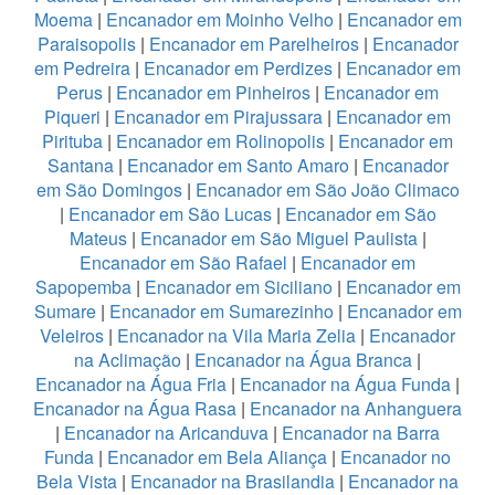
Moema
|
Encanador em Moinho Velho
|
Encanador em
Paraisopolis
|
Encanador em Parelheiros
|
Encanador
em Pedreira
|
Encanador em Perdizes
|
Encanador em
Perus
|
Encanador em Pinheiros
|
Encanador em
Piqueri
|
Encanador em Pirajussara
|
Encanador em
Pirituba
|
Encanador em Rolinopolis
|
Encanador em
Santana
|
Encanador em Santo Amaro
|
Encanador
em São Domingos
|
Encanador em São João Climaco
|
Encanador em São Lucas
|
Encanador em São
Mateus
|
Encanador em São Miguel Paulista
|
Encanador em São Rafael
|
Encanador em
Sapopemba
|
Encanador em Siciliano
|
Encanador em
Sumare
|
Encanador em Sumarezinho
|
Encanador em
Veleiros
|
Encanador na Vila Maria Zelia
|
Encanador
na Aclimação
|
Encanador na Água Branca
|
Encanador na Água Fria
|
Encanador na Água Funda
|
Encanador na Água Rasa
|
Encanador na Anhanguera
|
Encanador na Aricanduva
|
Encanador na Barra
Funda
|
Encanador em Bela Aliança
|
Encanador no
Bela Vista
|
Encanador na Brasilandia
|
Encanador na