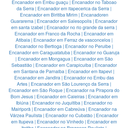
Encanador em Embu guaçu
|
Encanador no Taboao
da Serra
|
Encanador em itapecerica da Serra
|
Encanador em Biritiba Mirim
|
Encanadoren
Guararema
|
Encanador em Salesopolis
|
Encanador
em santa izabel
|
Encanador no rio grande da serra
|
Encanador em Franco da Rocha
|
Encanador em
Atibaia
|
Encanador em Ferraz de vasconcelos
|
Encanador no Bertioga
|
Encanador no Peruibe
|
Encanador em Caraguatatuba
|
Encanador no Guaruja
|
Encanador em Mongagua
|
Encanador em São
Sebastião
|
Encanador em Carapicuiba
|
Encanador
em Santana de Parnaiba
|
Encanador em Itapevi
|
Encanador em Jandira
|
Encanador no Embu das
Artes
|
Encanador em São Lourenço da Serra
|
Encanador em São Roque
|
Encanador na Pirapora do
Bom Jesus
|
Encanador em Caieiras
|
Encanador em
Ibiúna
|
Encanador no Juquitiba
|
Encanador no
Mairiporã
|
Encanador em Cabreúva
|
Encanador na
Várzea Paulista
|
Encanador no Cubatão
|
Encanador
em Itupeva
|
Encanador no Vinhedo
|
Encanador em
Itatiba
|
Encanador na Bragança Paulista
|