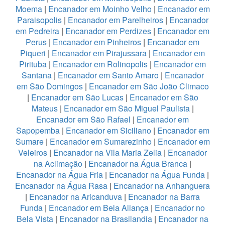
Moema
|
Encanador em Moinho Velho
|
Encanador em
Paraisopolis
|
Encanador em Parelheiros
|
Encanador
em Pedreira
|
Encanador em Perdizes
|
Encanador em
Perus
|
Encanador em Pinheiros
|
Encanador em
Piqueri
|
Encanador em Pirajussara
|
Encanador em
Pirituba
|
Encanador em Rolinopolis
|
Encanador em
Santana
|
Encanador em Santo Amaro
|
Encanador
em São Domingos
|
Encanador em São João Climaco
|
Encanador em São Lucas
|
Encanador em São
Mateus
|
Encanador em São Miguel Paulista
|
Encanador em São Rafael
|
Encanador em
Sapopemba
|
Encanador em Siciliano
|
Encanador em
Sumare
|
Encanador em Sumarezinho
|
Encanador em
Veleiros
|
Encanador na Vila Maria Zelia
|
Encanador
na Aclimação
|
Encanador na Água Branca
|
Encanador na Água Fria
|
Encanador na Água Funda
|
Encanador na Água Rasa
|
Encanador na Anhanguera
|
Encanador na Aricanduva
|
Encanador na Barra
Funda
|
Encanador em Bela Aliança
|
Encanador no
Bela Vista
|
Encanador na Brasilandia
|
Encanador na