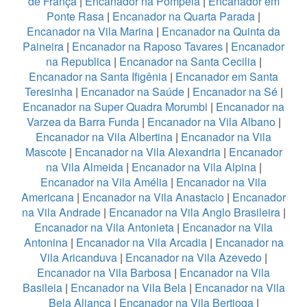
de França
|
Encanador na Pompeia
|
Encanador em
Ponte Rasa
|
Encanador na Quarta Parada
|
Encanador na Vila Marina
|
Encanador na Quinta da
Paineira
|
Encanador na Raposo Tavares
|
Encanador
na Republica
|
Encanador na Santa Cecilia
|
Encanador na Santa Ifigênia
|
Encanador em Santa
Teresinha
|
Encanador na Saúde
|
Encanador na Sé
|
Encanador na Super Quadra Morumbi
|
Encanador na
Varzea da Barra Funda
|
Encanador na Vila Albano
|
Encanador na Vila Albertina
|
Encanador na Vila
Mascote
|
Encanador na Vila Alexandria
|
Encanador
na Vila Almeida
|
Encanador na Vila Alpina
|
Encanador na Vila Amélia
|
Encanador na Vila
Americana
|
Encanador na Vila Anastacio
|
Encanador
na Vila Andrade
|
Encanador na Vila Anglo Brasileira
|
Encanador na Vila Antonieta
|
Encanador na Vila
Antonina
|
Encanador na Vila Arcadia
|
Encanador na
Vila Aricanduva
|
Encanador na Vila Azevedo
|
Encanador na Vila Barbosa
|
Encanador na Vila
Basileia
|
Encanador na Vila Bela
|
Encanador na Vila
Bela Aliança
|
Encanador na Vila Bertioga
|