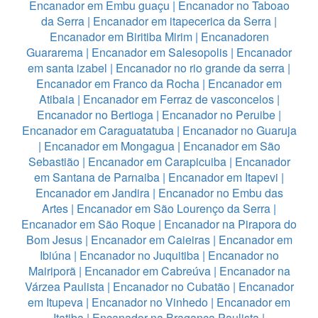
Encanador em Embu guaçu
|
Encanador no Taboao
da Serra
|
Encanador em itapecerica da Serra
|
Encanador em Biritiba Mirim
|
Encanadoren
Guararema
|
Encanador em Salesopolis
|
Encanador
em santa izabel
|
Encanador no rio grande da serra
|
Encanador em Franco da Rocha
|
Encanador em
Atibaia
|
Encanador em Ferraz de vasconcelos
|
Encanador no Bertioga
|
Encanador no Peruibe
|
Encanador em Caraguatatuba
|
Encanador no Guaruja
|
Encanador em Mongagua
|
Encanador em São
Sebastião
|
Encanador em Carapicuiba
|
Encanador
em Santana de Parnaiba
|
Encanador em Itapevi
|
Encanador em Jandira
|
Encanador no Embu das
Artes
|
Encanador em São Lourenço da Serra
|
Encanador em São Roque
|
Encanador na Pirapora do
Bom Jesus
|
Encanador em Caieiras
|
Encanador em
Ibiúna
|
Encanador no Juquitiba
|
Encanador no
Mairiporã
|
Encanador em Cabreúva
|
Encanador na
Várzea Paulista
|
Encanador no Cubatão
|
Encanador
em Itupeva
|
Encanador no Vinhedo
|
Encanador em
Itatiba
|
Encanador na Bragança Paulista
|