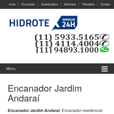
Ir
Pular
Início
Encanador
Dedetizadora
Eletricista
Telhadista
Contato
para
para
o
menu
Conteúdo
principal
Menu
Encanador Jardim
Andaraí
Encanador Jardim Andaraí
. Encanador residencial