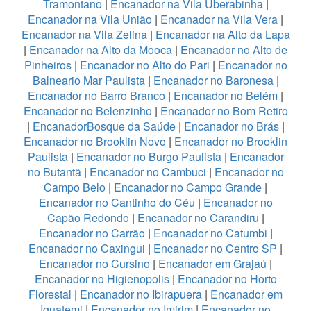
Tramontano
|
Encanador na Vila Uberabinha
|
Encanador na Vila União
|
Encanador na Vila Vera
|
Encanador na Vila Zelina
|
Encanador na Alto da Lapa
|
Encanador na Alto da Mooca
|
Encanador no Alto de
Pinheiros
|
Encanador no Alto do Pari
|
Encanador no
Balneario Mar Paulista
|
Encanador no Baronesa
|
Encanador no Barro Branco
|
Encanador no Belém
|
Encanador no Belenzinho
|
Encanador no Bom Retiro
|
EncanadorBosque da Saúde
|
Encanador no Brás
|
Encanador no Brooklin Novo
|
Encanador no Brooklin
Paulista
|
Encanador no Burgo Paulista
|
Encanador
no Butantã
|
Encanador no Cambuci
|
Encanador no
Campo Belo
|
Encanador no Campo Grande
|
Encanador no Cantinho do Céu
|
Encanador no
Capão Redondo
|
Encanador no Carandiru
|
Encanador no Carrão
|
Encanador no Catumbi
|
Encanador no Caxingui
|
Encanador no Centro SP
|
Encanador no Cursino
|
Encanador em Grajaú
|
Encanador no Higienopolis
|
Encanador no Horto
Florestal
|
Encanador no Ibirapuera
|
Encanador em
Iguatemi
|
Encanador no Imirim
|
Encanador no