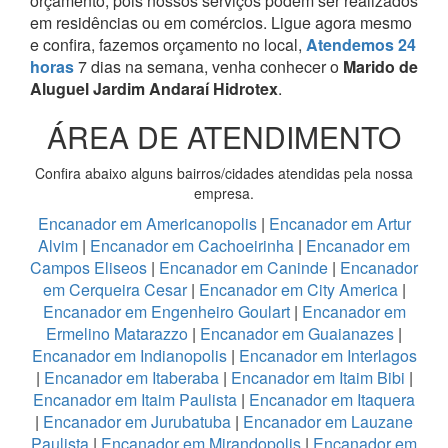
orçamento, pois nossos serviços podem ser realizados
em residências ou em comércios.
Ligue agora mesmo
e confira, fazemos orçamento no local,
Atendemos 24
horas
7 dias na semana, venha conhecer o
Marido de
Aluguel Jardim Andaraí Hidrotex
.
ÁREA DE ATENDIMENTO
Confira abaixo alguns bairros/cidades atendidas pela nossa
empresa.
Encanador em Americanopolis
|
Encanador em Artur
Alvim
|
Encanador em Cachoeirinha
|
Encanador em
Campos Eliseos
|
Encanador em Caninde
|
Encanador
em Cerqueira Cesar
|
Encanador em City America
|
Encanador em Engenheiro Goulart
|
Encanador em
Ermelino Matarazzo
|
Encanador em Guaianazes
|
Encanador em Indianopolis
|
Encanador em Interlagos
|
Encanador em Itaberaba
|
Encanador em Itaim Bibi
|
Encanador em Itaim Paulista
|
Encanador em Itaquera
|
Encanador em Jurubatuba
|
Encanador em Lauzane
Paulista
|
Encanador em Mirandopolis
|
Encanador em