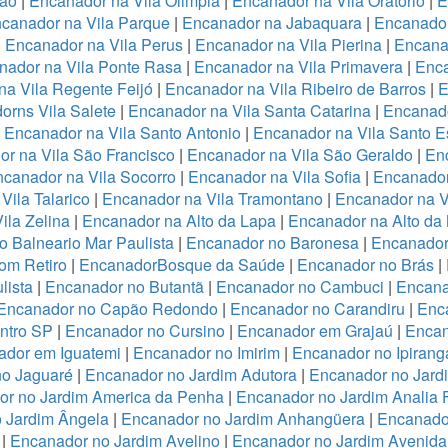
ião
|
Encanador na Vila Olimpia
|
Encanador na Vila Oratório
|
E
canador na Vila Parque
|
Encanador na Jabaquara
|
Encanador
|
Encanador na Vila Perus
|
Encanador na Vila Pierina
|
Encanad
nador na Vila Ponte Rasa
|
Encanador na Vila Primavera
|
Enca
a Vila Regente Feijó
|
Encanador na Vila Ribeiro de Barros
|
E
orns Vila Salete
|
Encanador na Vila Santa Catarina
|
Encanado
|
Encanador na Vila Santo Antonio
|
Encanador na Vila Santo E
r na Vila São Francisco
|
Encanador na Vila São Geraldo
|
Enc
canador na Vila Socorro
|
Encanador na Vila Sofia
|
Encanador
Vila Talarico
|
Encanador na Vila Tramontano
|
Encanador na V
ila Zelina
|
Encanador na Alto da Lapa
|
Encanador na Alto da
 Balneario Mar Paulista
|
Encanador no Baronesa
|
Encanador
om Retiro
|
EncanadorBosque da Saúde
|
Encanador no Brás
|
lista
|
Encanador no Butantã
|
Encanador no Cambuci
|
Encana
Encanador no Capão Redondo
|
Encanador no Carandiru
|
Enc
ntro SP
|
Encanador no Cursino
|
Encanador em Grajaú
|
Encan
ador em Iguatemi
|
Encanador no Imirim
|
Encanador no Ipirang
no Jaguaré
|
Encanador no Jardim Adutora
|
Encanador no Jard
r no Jardim America da Penha
|
Encanador no Jardim Analia 
 Jardim Ângela
|
Encanador no Jardim Anhangüera
|
Encanado
|
Encanador no Jardim Avelino
|
Encanador no Jardim Avenida