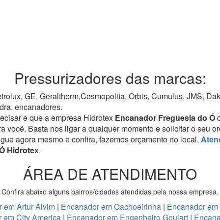
Pressurizadores das marcas:
rolux, GE, Geraltherm,Cosmopolita, Orbis, Cumulus, JMS, Dako,
dra, encanadores.
recisar e que a empresa Hidrotex
Encanador Freguesia do Ó
ra você. Basta nos ligar a qualquer momento e solicitar o seu 
igue agora mesmo e confira, fazemos orçamento no local,
Aten
Ó Hidrotex
.
ÁREA DE ATENDIMENTO
Confira abaixo alguns bairros/cidades atendidas pela nossa empresa.
 em Artur Alvim
|
Encanador em Cachoeirinha
|
Encanador em
 em City America
|
Encanador em Engenheiro Goulart
|
Encana