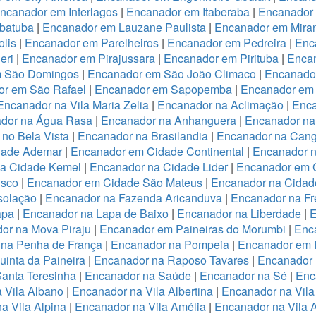
ncanador em Interlagos
|
Encanador em Itaberaba
|
Encanador 
batuba
|
Encanador em Lauzane Paulista
|
Encanador em Miran
lis
|
Encanador em Parelheiros
|
Encanador em Pedreira
|
Enc
eri
|
Encanador em Pirajussara
|
Encanador em Pirituba
|
Encan
m São Domingos
|
Encanador em São João Climaco
|
Encanado
or em São Rafael
|
Encanador em Sapopemba
|
Encanador em 
Encanador na Vila Maria Zelia
|
Encanador na Aclimação
|
Enca
dor na Água Rasa
|
Encanador na Anhanguera
|
Encanador na
no Bela Vista
|
Encanador na Brasilandia
|
Encanador na Cang
dade Ademar
|
Encanador em Cidade Continental
|
Encanador n
na Cidade Kemel
|
Encanador na Cidade Lider
|
Encanador em 
isco
|
Encanador em Cidade São Mateus
|
Encanador na Cidade
solação
|
Encanador na Fazenda Aricanduva
|
Encanador na Fr
apa
|
Encanador na Lapa de Baixo
|
Encanador na Liberdade
|
E
or na Mova Piraju
|
Encanador em Paineiras do Morumbi
|
Enca
 na Penha de França
|
Encanador na Pompeia
|
Encanador em 
inta da Paineira
|
Encanador na Raposo Tavares
|
Encanador 
anta Teresinha
|
Encanador na Saúde
|
Encanador na Sé
|
Enc
 Vila Albano
|
Encanador na Vila Albertina
|
Encanador na Vila
a Vila Alpina
|
Encanador na Vila Amélia
|
Encanador na Vila 