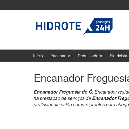
Ir
Pular
para
para
o
menu
Conteúdo
principal
Início
Encanador
Dedetizadora
Eletricista
Encanador Freguesi
Encanador Freguesia do Ó
. Encanador resid
na prestação de serviços de
Encanador Fregu
profissionais estão sempre prontos para cheg