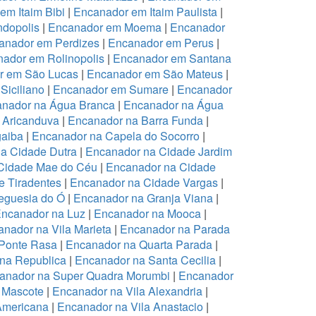
em Itaim Bibi
|
Encanador em Itaim Paulista
|
dopolis
|
Encanador em Moema
|
Encanador
anador em Perdizes
|
Encanador em Perus
|
ador em Rolinopolis
|
Encanador em Santana
r em São Lucas
|
Encanador em São Mateus
|
Siciliano
|
Encanador em Sumare
|
Encanador
nador na Água Branca
|
Encanador na Água
 Aricanduva
|
Encanador na Barra Funda
|
aiba
|
Encanador na Capela do Socorro
|
a Cidade Dutra
|
Encanador na Cidade Jardim
Cidade Mae do Céu
|
Encanador na Cidade
 Tiradentes
|
Encanador na Cidade Vargas
|
eguesia do Ó
|
Encanador na Granja Viana
|
ncanador na Luz
|
Encanador na Mooca
|
nador na Vila Marieta
|
Encanador na Parada
Ponte Rasa
|
Encanador na Quarta Parada
|
na Republica
|
Encanador na Santa Cecilia
|
anador na Super Quadra Morumbi
|
Encanador
 Mascote
|
Encanador na Vila Alexandria
|
Americana
|
Encanador na Vila Anastacio
|