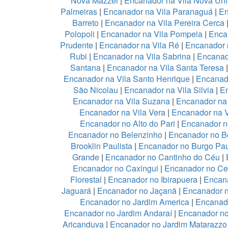
Nova Mazzei
|
Encanador na Vila Nova Un
Palmeiras
|
Encanador na Vila Paranaguá
|
En
Barreto
|
Encanador na Vila Pereira Cerca
Polopoli
|
Encanador na Vila Pompeia
|
Enca
Prudente
|
Encanador na Vila Ré
|
Encanador n
Rubi
|
Encanador na Vila Sabrina
|
Encanad
Santana
|
Encanador na Vila Santa Teresa
Encanador na Vila Santo Henrique
|
Encanado
São Nicolau
|
Encanador na Vila Silvia
|
En
Encanador na Vila Suzana
|
Encanador na 
Encanador na Vila Vera
|
Encanador na V
Encanador no Alto do Pari
|
Encanador no
Encanador no Belenzinho
|
Encanador no B
Brooklin Paulista
|
Encanador no Burgo Pau
Grande
|
Encanador no Cantinho do Céu
|
Encanador no Caxingui
|
Encanador no Ce
Florestal
|
Encanador no Ibirapuera
|
Encan
Jaguará
|
Encanador no Jaçanã
|
Encanador 
Encanador no Jardim America
|
Encanado
Encanador no Jardim Andaraí
|
Encanador no
Aricanduva
|
Encanador no Jardim Matarazzo