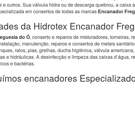
e outros. Sua válvula hidra ou de descarga quebrou, a caixa a
specializada em consertos de todas as marcas
Encanador Freg
dades da Hidrotex Encanador Freg
reguesia do Ó
, conserto e reparos de misturadores, torneiras, 
alação, manutenção, reparos e consertos de metais sanitários, v
ues, ralos, pias, grelhas, ducha higiênica, válvula americana,
as e hidráulicas. A desinfecção e limpeza das caixas d’água, re
cos e bactérias.
ímos encanadores Especializad