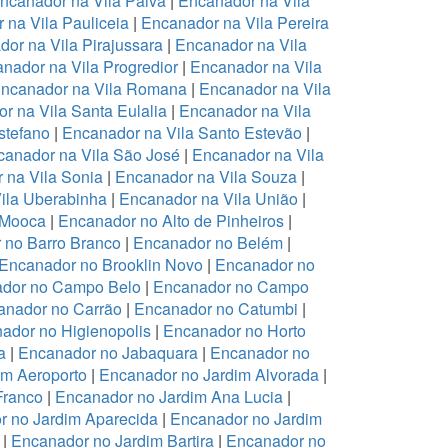
ncanador na Vila Paiva
|
Encanador na Vila
 na Vila Pauliceia
|
Encanador na Vila Pereira
or na Vila Pirajussara
|
Encanador na Vila
nador na Vila Progredior
|
Encanador na Vila
ncanador na Vila Romana
|
Encanador na Vila
r na Vila Santa Eulalia
|
Encanador na Vila
stefano
|
Encanador na Vila Santo Estevão
|
anador na Vila São José
|
Encanador na Vila
 na Vila Sonia
|
Encanador na Vila Souza
|
ila Uberabinha
|
Encanador na Vila União
|
 Mooca
|
Encanador no Alto de Pinheiros
|
 no Barro Branco
|
Encanador no Belém
|
Encanador no Brooklin Novo
|
Encanador no
dor no Campo Belo
|
Encanador no Campo
anador no Carrão
|
Encanador no Catumbi
|
ador no Higienopolis
|
Encanador no Horto
a
|
Encanador no Jabaquara
|
Encanador no
im Aeroporto
|
Encanador no Jardim Alvorada
|
Franco
|
Encanador no Jardim Ana Lucia
|
r no Jardim Aparecida
|
Encanador no Jardim
|
Encanador no Jardim Bartira
|
Encanador no