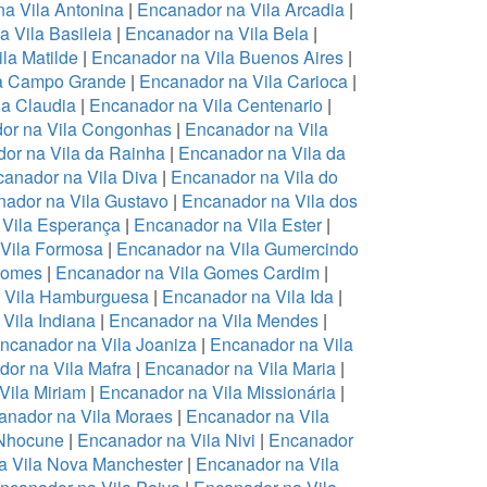
a Vila Antonina
|
Encanador na Vila Arcadia
|
 Vila Basileia
|
Encanador na Vila Bela
|
la Matilde
|
Encanador na Vila Buenos Aires
|
la Campo Grande
|
Encanador na Vila Carioca
|
la Claudia
|
Encanador na Vila Centenario
|
or na Vila Congonhas
|
Encanador na Vila
or na Vila da Rainha
|
Encanador na Vila da
anador na Vila Diva
|
Encanador na Vila do
ador na Vila Gustavo
|
Encanador na Vila dos
 Vila Esperança
|
Encanador na Vila Ester
|
Vila Formosa
|
Encanador na Vila Gumercindo
Gomes
|
Encanador na Vila Gomes Cardim
|
 Vila Hamburguesa
|
Encanador na Vila Ida
|
Vila Indiana
|
Encanador na Vila Mendes
|
ncanador na Vila Joaniza
|
Encanador na Vila
or na Vila Mafra
|
Encanador na Vila Maria
|
Vila Miriam
|
Encanador na Vila Missionária
|
anador na Vila Moraes
|
Encanador na Vila
 Nhocune
|
Encanador na Vila Nivi
|
Encanador
a Vila Nova Manchester
|
Encanador na Vila