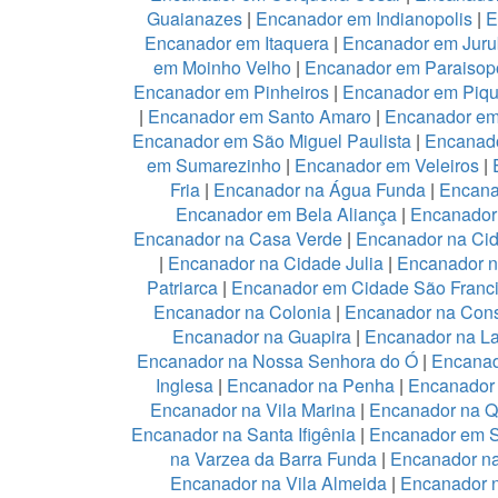
Guaianazes
|
Encanador em Indianopolis
|
E
Encanador em Itaquera
|
Encanador em Juru
em Moinho Velho
|
Encanador em Paraisopo
Encanador em Pinheiros
|
Encanador em Piqu
|
Encanador em Santo Amaro
|
Encanador e
Encanador em São Miguel Paulista
|
Encanad
em Sumarezinho
|
Encanador em Veleiros
|
Fria
|
Encanador na Água Funda
|
Encana
Encanador em Bela Aliança
|
Encanador 
Encanador na Casa Verde
|
Encanador na Ci
|
Encanador na Cidade Julia
|
Encanador 
Patriarca
|
Encanador em Cidade São Franc
Encanador na Colonia
|
Encanador na Con
Encanador na Guapira
|
Encanador na L
Encanador na Nossa Senhora do Ó
|
Encanad
Inglesa
|
Encanador na Penha
|
Encanador
Encanador na Vila Marina
|
Encanador na Qu
Encanador na Santa Ifigênia
|
Encanador em S
na Varzea da Barra Funda
|
Encanador na
Encanador na Vila Almeida
|
Encanador n