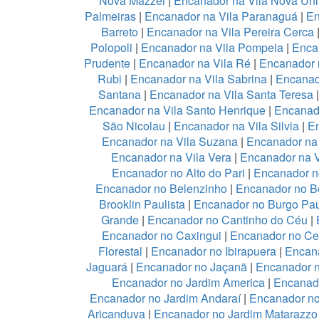
Nova Mazzei
|
Encanador na Vila Nova Un
Palmeiras
|
Encanador na Vila Paranaguá
|
En
Barreto
|
Encanador na Vila Pereira Cerca
Polopoli
|
Encanador na Vila Pompeia
|
Enca
Prudente
|
Encanador na Vila Ré
|
Encanador n
Rubi
|
Encanador na Vila Sabrina
|
Encanad
Santana
|
Encanador na Vila Santa Teresa
Encanador na Vila Santo Henrique
|
Encanado
São Nicolau
|
Encanador na Vila Silvia
|
En
Encanador na Vila Suzana
|
Encanador na 
Encanador na Vila Vera
|
Encanador na V
Encanador no Alto do Pari
|
Encanador no
Encanador no Belenzinho
|
Encanador no B
Brooklin Paulista
|
Encanador no Burgo Pau
Grande
|
Encanador no Cantinho do Céu
|
Encanador no Caxingui
|
Encanador no Ce
Florestal
|
Encanador no Ibirapuera
|
Encan
Jaguará
|
Encanador no Jaçanã
|
Encanador 
Encanador no Jardim America
|
Encanado
Encanador no Jardim Andaraí
|
Encanador no
Aricanduva
|
Encanador no Jardim Matarazzo