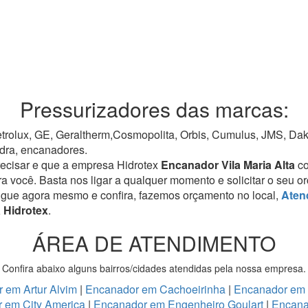
Pressurizadores das marcas:
rolux, GE, Geraltherm,Cosmopolita, Orbis, Cumulus, JMS, Dako,
dra, encanadores.
recisar e que a empresa Hidrotex
Encanador Vila Maria Alta
c
ra você. Basta nos ligar a qualquer momento e solicitar o seu 
igue agora mesmo e confira, fazemos orçamento no local,
Aten
a Hidrotex
.
ÁREA DE ATENDIMENTO
Confira abaixo alguns bairros/cidades atendidas pela nossa empresa.
 em Artur Alvim
|
Encanador em Cachoeirinha
|
Encanador em
 em City America
|
Encanador em Engenheiro Goulart
|
Encana