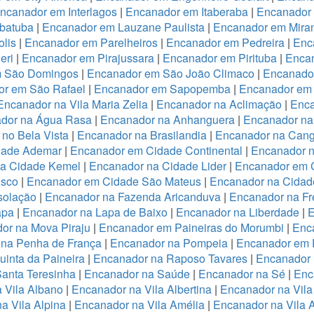
ncanador em Interlagos
|
Encanador em Itaberaba
|
Encanador 
batuba
|
Encanador em Lauzane Paulista
|
Encanador em Miran
lis
|
Encanador em Parelheiros
|
Encanador em Pedreira
|
Enc
eri
|
Encanador em Pirajussara
|
Encanador em Pirituba
|
Encan
m São Domingos
|
Encanador em São João Climaco
|
Encanado
or em São Rafael
|
Encanador em Sapopemba
|
Encanador em 
Encanador na Vila Maria Zelia
|
Encanador na Aclimação
|
Enca
dor na Água Rasa
|
Encanador na Anhanguera
|
Encanador na
no Bela Vista
|
Encanador na Brasilandia
|
Encanador na Cang
dade Ademar
|
Encanador em Cidade Continental
|
Encanador n
na Cidade Kemel
|
Encanador na Cidade Lider
|
Encanador em 
isco
|
Encanador em Cidade São Mateus
|
Encanador na Cidade
solação
|
Encanador na Fazenda Aricanduva
|
Encanador na Fr
apa
|
Encanador na Lapa de Baixo
|
Encanador na Liberdade
|
E
or na Mova Piraju
|
Encanador em Paineiras do Morumbi
|
Enca
 na Penha de França
|
Encanador na Pompeia
|
Encanador em 
inta da Paineira
|
Encanador na Raposo Tavares
|
Encanador 
anta Teresinha
|
Encanador na Saúde
|
Encanador na Sé
|
Enc
 Vila Albano
|
Encanador na Vila Albertina
|
Encanador na Vila
a Vila Alpina
|
Encanador na Vila Amélia
|
Encanador na Vila 