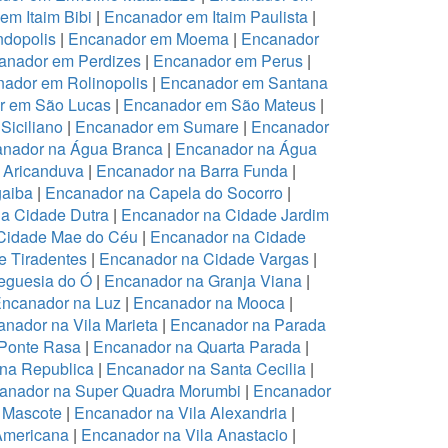
em Itaim Bibi
|
Encanador em Itaim Paulista
|
dopolis
|
Encanador em Moema
|
Encanador
anador em Perdizes
|
Encanador em Perus
|
ador em Rolinopolis
|
Encanador em Santana
r em São Lucas
|
Encanador em São Mateus
|
Siciliano
|
Encanador em Sumare
|
Encanador
nador na Água Branca
|
Encanador na Água
 Aricanduva
|
Encanador na Barra Funda
|
aiba
|
Encanador na Capela do Socorro
|
a Cidade Dutra
|
Encanador na Cidade Jardim
Cidade Mae do Céu
|
Encanador na Cidade
 Tiradentes
|
Encanador na Cidade Vargas
|
eguesia do Ó
|
Encanador na Granja Viana
|
ncanador na Luz
|
Encanador na Mooca
|
nador na Vila Marieta
|
Encanador na Parada
Ponte Rasa
|
Encanador na Quarta Parada
|
na Republica
|
Encanador na Santa Cecilia
|
anador na Super Quadra Morumbi
|
Encanador
 Mascote
|
Encanador na Vila Alexandria
|
Americana
|
Encanador na Vila Anastacio
|