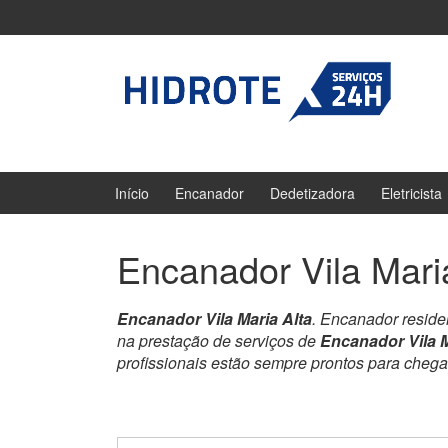
Ir
Pular
para
para
o
menu
Conteúdo
principal
Início
Encanador
Dedetizadora
Eletricista
Encanador Vila Mari
Encanador Vila Maria Alta
. Encanador reside
na prestação de serviços de
Encanador Vila M
profissionais estão sempre prontos para cheg