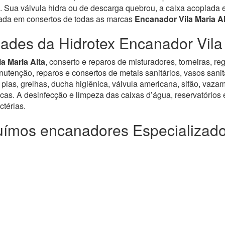
 Sua válvula hidra ou de descarga quebrou, a caixa acoplada es
zada em consertos de todas as marcas
Encanador Vila Maria Al
dades da Hidrotex Encanador Vila 
a Maria Alta
, conserto e reparos de misturadores, torneiras, 
enção, reparos e consertos de metais sanitários, vasos sanitár
pias, grelhas, ducha higiênica, válvula americana, sifão, vazam
icas. A desinfecção e limpeza das caixas d’água, reservatórios e
térias.
ímos encanadores Especializad