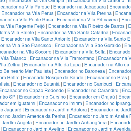
ião
|
Encanador na Vila Olimpia
|
Encanador na Vila Oratório
|
E
canador na Vila Parque
|
Encanador na Jabaquara
|
Encanador
|
Encanador na Vila Perus
|
Encanador na Vila Pierina
|
Encanad
nador na Vila Ponte Rasa
|
Encanador na Vila Primavera
|
Enca
a Vila Regente Feijó
|
Encanador na Vila Ribeiro de Barros
|
E
orns Vila Salete
|
Encanador na Vila Santa Catarina
|
Encanado
|
Encanador na Vila Santo Antonio
|
Encanador na Vila Santo E
r na Vila São Francisco
|
Encanador na Vila São Geraldo
|
Enc
canador na Vila Socorro
|
Encanador na Vila Sofia
|
Encanador
Vila Talarico
|
Encanador na Vila Tramontano
|
Encanador na V
ila Zelina
|
Encanador na Alto da Lapa
|
Encanador na Alto da
 Balneario Mar Paulista
|
Encanador no Baronesa
|
Encanador
om Retiro
|
EncanadorBosque da Saúde
|
Encanador no Brás
|
lista
|
Encanador no Butantã
|
Encanador no Cambuci
|
Encana
Encanador no Capão Redondo
|
Encanador no Carandiru
|
Enc
ntro SP
|
Encanador no Cursino
|
Encanador em Grajaú
|
Encan
ador em Iguatemi
|
Encanador no Imirim
|
Encanador no Ipirang
no Jaguaré
|
Encanador no Jardim Adutora
|
Encanador no Jard
r no Jardim America da Penha
|
Encanador no Jardim Analia 
 Jardim Ângela
|
Encanador no Jardim Anhangüera
|
Encanado
|
Encanador no Jardim Avelino
|
Encanador no Jardim Avenida