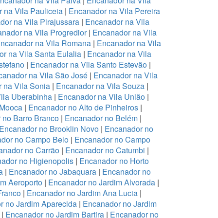
ncanador na Vila Paiva
|
Encanador na Vila
 na Vila Pauliceia
|
Encanador na Vila Pereira
or na Vila Pirajussara
|
Encanador na Vila
nador na Vila Progredior
|
Encanador na Vila
ncanador na Vila Romana
|
Encanador na Vila
r na Vila Santa Eulalia
|
Encanador na Vila
stefano
|
Encanador na Vila Santo Estevão
|
anador na Vila São José
|
Encanador na Vila
 na Vila Sonia
|
Encanador na Vila Souza
|
ila Uberabinha
|
Encanador na Vila União
|
 Mooca
|
Encanador no Alto de Pinheiros
|
 no Barro Branco
|
Encanador no Belém
|
Encanador no Brooklin Novo
|
Encanador no
dor no Campo Belo
|
Encanador no Campo
anador no Carrão
|
Encanador no Catumbi
|
ador no Higienopolis
|
Encanador no Horto
a
|
Encanador no Jabaquara
|
Encanador no
im Aeroporto
|
Encanador no Jardim Alvorada
|
Franco
|
Encanador no Jardim Ana Lucia
|
r no Jardim Aparecida
|
Encanador no Jardim
|
Encanador no Jardim Bartira
|
Encanador no