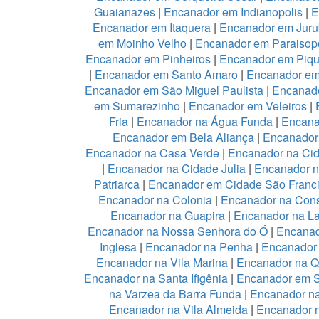
Guaianazes
|
Encanador em Indianopolis
|
E
Encanador em Itaquera
|
Encanador em Juru
em Moinho Velho
|
Encanador em Paraisopo
Encanador em Pinheiros
|
Encanador em Piqu
|
Encanador em Santo Amaro
|
Encanador e
Encanador em São Miguel Paulista
|
Encanad
em Sumarezinho
|
Encanador em Veleiros
|
Fria
|
Encanador na Água Funda
|
Encana
Encanador em Bela Aliança
|
Encanador 
Encanador na Casa Verde
|
Encanador na Ci
|
Encanador na Cidade Julia
|
Encanador 
Patriarca
|
Encanador em Cidade São Franc
Encanador na Colonia
|
Encanador na Con
Encanador na Guapira
|
Encanador na L
Encanador na Nossa Senhora do Ó
|
Encanad
Inglesa
|
Encanador na Penha
|
Encanador
Encanador na Vila Marina
|
Encanador na Qu
Encanador na Santa Ifigênia
|
Encanador em S
na Varzea da Barra Funda
|
Encanador na
Encanador na Vila Almeida
|
Encanador n