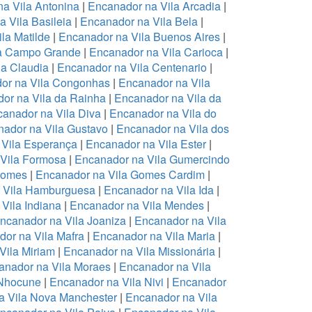
a Vila Antonina
|
Encanador na Vila Arcadia
|
 Vila Basileia
|
Encanador na Vila Bela
|
la Matilde
|
Encanador na Vila Buenos Aires
|
la Campo Grande
|
Encanador na Vila Carioca
|
la Claudia
|
Encanador na Vila Centenario
|
or na Vila Congonhas
|
Encanador na Vila
or na Vila da Rainha
|
Encanador na Vila da
anador na Vila Diva
|
Encanador na Vila do
ador na Vila Gustavo
|
Encanador na Vila dos
 Vila Esperança
|
Encanador na Vila Ester
|
Vila Formosa
|
Encanador na Vila Gumercindo
Gomes
|
Encanador na Vila Gomes Cardim
|
 Vila Hamburguesa
|
Encanador na Vila Ida
|
Vila Indiana
|
Encanador na Vila Mendes
|
ncanador na Vila Joaniza
|
Encanador na Vila
or na Vila Mafra
|
Encanador na Vila Maria
|
Vila Miriam
|
Encanador na Vila Missionária
|
anador na Vila Moraes
|
Encanador na Vila
 Nhocune
|
Encanador na Vila Nivi
|
Encanador
a Vila Nova Manchester
|
Encanador na Vila