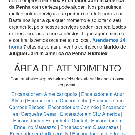
que a empresa Hidrotex
Encanador Jardim America
da Penha
com certeza pode ajudar.
Nós possuímos
muitos outros serviços que podem ser uteis para você.
Basta nos ligar a qualquer momento e solicitar o seu
orçamento, pois nossos serviços podem ser realizados
em residências ou em comércios.
Ligue agora mesmo
e confira, fazemos orçamento no local,
Atendemos 24
horas
7 dias na semana, venha conhecer o
Marido de
Aluguel Jardim America da Penha Hidrotex
.
ÁREA DE ATENDIMENTO
Confira abaixo alguns bairros/cidades atendidas pela nossa
empresa.
Encanador em Americanopolis
|
Encanador em Artur
Alvim
|
Encanador em Cachoeirinha
|
Encanador em
Campos Eliseos
|
Encanador em Caninde
|
Encanador
em Cerqueira Cesar
|
Encanador em City America
|
Encanador em Engenheiro Goulart
|
Encanador em
Ermelino Matarazzo
|
Encanador em Guaianazes
|
Encanador em Indianopolis
|
Encanador em Interlagos