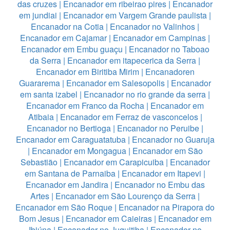
das cruzes
|
Encanador em ribeirao pires
|
Encanador
em jundiai
|
Encanador em Vargem Grande paulista
|
Encanador na Cotia
|
Encanador no Valinhos
|
Encanador em Cajamar
|
Encanador em Campinas
|
Encanador em Embu guaçu
|
Encanador no Taboao
da Serra
|
Encanador em itapecerica da Serra
|
Encanador em Biritiba Mirim
|
Encanadoren
Guararema
|
Encanador em Salesopolis
|
Encanador
em santa izabel
|
Encanador no rio grande da serra
|
Encanador em Franco da Rocha
|
Encanador em
Atibaia
|
Encanador em Ferraz de vasconcelos
|
Encanador no Bertioga
|
Encanador no Peruibe
|
Encanador em Caraguatatuba
|
Encanador no Guaruja
|
Encanador em Mongagua
|
Encanador em São
Sebastião
|
Encanador em Carapicuiba
|
Encanador
em Santana de Parnaiba
|
Encanador em Itapevi
|
Encanador em Jandira
|
Encanador no Embu das
Artes
|
Encanador em São Lourenço da Serra
|
Encanador em São Roque
|
Encanador na Pirapora do
Bom Jesus
|
Encanador em Caieiras
|
Encanador em
Ibiúna
|
Encanador no Juquitiba
|
Encanador no