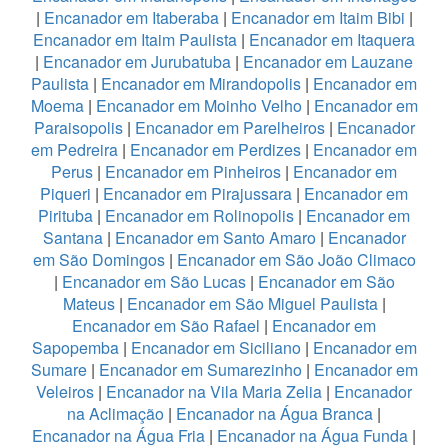
|
Encanador em Itaberaba
|
Encanador em Itaim Bibi
|
Encanador em Itaim Paulista
|
Encanador em Itaquera
|
Encanador em Jurubatuba
|
Encanador em Lauzane
Paulista
|
Encanador em Mirandopolis
|
Encanador em
Moema
|
Encanador em Moinho Velho
|
Encanador em
Paraisopolis
|
Encanador em Parelheiros
|
Encanador
em Pedreira
|
Encanador em Perdizes
|
Encanador em
Perus
|
Encanador em Pinheiros
|
Encanador em
Piqueri
|
Encanador em Pirajussara
|
Encanador em
Pirituba
|
Encanador em Rolinopolis
|
Encanador em
Santana
|
Encanador em Santo Amaro
|
Encanador
em São Domingos
|
Encanador em São João Climaco
|
Encanador em São Lucas
|
Encanador em São
Mateus
|
Encanador em São Miguel Paulista
|
Encanador em São Rafael
|
Encanador em
Sapopemba
|
Encanador em Siciliano
|
Encanador em
Sumare
|
Encanador em Sumarezinho
|
Encanador em
Veleiros
|
Encanador na Vila Maria Zelia
|
Encanador
na Aclimação
|
Encanador na Água Branca
|
Encanador na Água Fria
|
Encanador na Água Funda
|