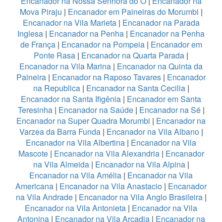
Encanador na Nossa Senhora do Ó
|
Encanador na
Mova Piraju
|
Encanador em Paineiras do Morumbi
|
Encanador na Vila Marieta
|
Encanador na Parada
Inglesa
|
Encanador na Penha
|
Encanador na Penha
de França
|
Encanador na Pompeia
|
Encanador em
Ponte Rasa
|
Encanador na Quarta Parada
|
Encanador na Vila Marina
|
Encanador na Quinta da
Paineira
|
Encanador na Raposo Tavares
|
Encanador
na Republica
|
Encanador na Santa Cecilia
|
Encanador na Santa Ifigênia
|
Encanador em Santa
Teresinha
|
Encanador na Saúde
|
Encanador na Sé
|
Encanador na Super Quadra Morumbi
|
Encanador na
Varzea da Barra Funda
|
Encanador na Vila Albano
|
Encanador na Vila Albertina
|
Encanador na Vila
Mascote
|
Encanador na Vila Alexandria
|
Encanador
na Vila Almeida
|
Encanador na Vila Alpina
|
Encanador na Vila Amélia
|
Encanador na Vila
Americana
|
Encanador na Vila Anastacio
|
Encanador
na Vila Andrade
|
Encanador na Vila Anglo Brasileira
|
Encanador na Vila Antonieta
|
Encanador na Vila
Antonina
|
Encanador na Vila Arcadia
|
Encanador na