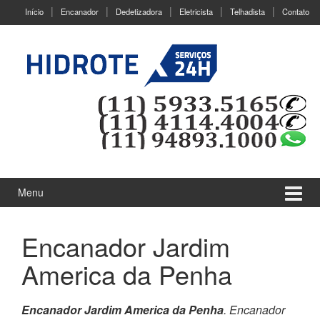
Ir
Pular
Início
Encanador
Dedetizadora
Eletricista
Telhadista
Contato
para
para
o
menu
Conteúdo
principal
Menu
Encanador Jardim
America da Penha
Encanador Jardim America da Penha
. Encanador