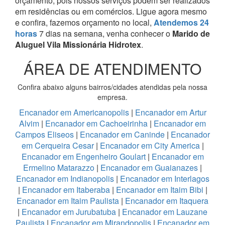
orçamento, pois nossos serviços podem ser realizados
em residências ou em comércios.
Ligue agora mesmo
e confira, fazemos orçamento no local,
Atendemos 24
horas
7 dias na semana, venha conhecer o
Marido de
Aluguel Vila Missionária Hidrotex
.
ÁREA DE ATENDIMENTO
Confira abaixo alguns bairros/cidades atendidas pela nossa
empresa.
Encanador em Americanopolis
|
Encanador em Artur
Alvim
|
Encanador em Cachoeirinha
|
Encanador em
Campos Eliseos
|
Encanador em Caninde
|
Encanador
em Cerqueira Cesar
|
Encanador em City America
|
Encanador em Engenheiro Goulart
|
Encanador em
Ermelino Matarazzo
|
Encanador em Guaianazes
|
Encanador em Indianopolis
|
Encanador em Interlagos
|
Encanador em Itaberaba
|
Encanador em Itaim Bibi
|
Encanador em Itaim Paulista
|
Encanador em Itaquera
|
Encanador em Jurubatuba
|
Encanador em Lauzane
Paulista
|
Encanador em Mirandopolis
|
Encanador em