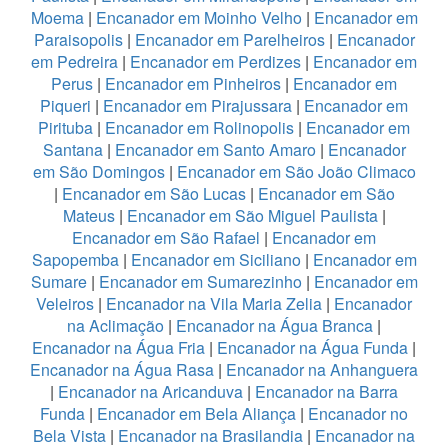
Moema
|
Encanador em Moinho Velho
|
Encanador em
Paraisopolis
|
Encanador em Parelheiros
|
Encanador
em Pedreira
|
Encanador em Perdizes
|
Encanador em
Perus
|
Encanador em Pinheiros
|
Encanador em
Piqueri
|
Encanador em Pirajussara
|
Encanador em
Pirituba
|
Encanador em Rolinopolis
|
Encanador em
Santana
|
Encanador em Santo Amaro
|
Encanador
em São Domingos
|
Encanador em São João Climaco
|
Encanador em São Lucas
|
Encanador em São
Mateus
|
Encanador em São Miguel Paulista
|
Encanador em São Rafael
|
Encanador em
Sapopemba
|
Encanador em Siciliano
|
Encanador em
Sumare
|
Encanador em Sumarezinho
|
Encanador em
Veleiros
|
Encanador na Vila Maria Zelia
|
Encanador
na Aclimação
|
Encanador na Água Branca
|
Encanador na Água Fria
|
Encanador na Água Funda
|
Encanador na Água Rasa
|
Encanador na Anhanguera
|
Encanador na Aricanduva
|
Encanador na Barra
Funda
|
Encanador em Bela Aliança
|
Encanador no
Bela Vista
|
Encanador na Brasilandia
|
Encanador na