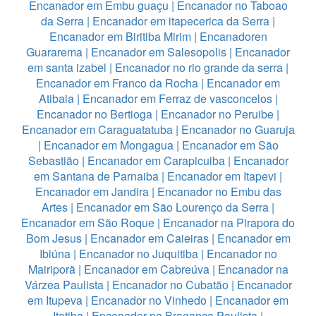
Encanador em Embu guaçu
|
Encanador no Taboao
da Serra
|
Encanador em itapecerica da Serra
|
Encanador em Biritiba Mirim
|
Encanadoren
Guararema
|
Encanador em Salesopolis
|
Encanador
em santa izabel
|
Encanador no rio grande da serra
|
Encanador em Franco da Rocha
|
Encanador em
Atibaia
|
Encanador em Ferraz de vasconcelos
|
Encanador no Bertioga
|
Encanador no Peruibe
|
Encanador em Caraguatatuba
|
Encanador no Guaruja
|
Encanador em Mongagua
|
Encanador em São
Sebastião
|
Encanador em Carapicuiba
|
Encanador
em Santana de Parnaiba
|
Encanador em Itapevi
|
Encanador em Jandira
|
Encanador no Embu das
Artes
|
Encanador em São Lourenço da Serra
|
Encanador em São Roque
|
Encanador na Pirapora do
Bom Jesus
|
Encanador em Caieiras
|
Encanador em
Ibiúna
|
Encanador no Juquitiba
|
Encanador no
Mairiporã
|
Encanador em Cabreúva
|
Encanador na
Várzea Paulista
|
Encanador no Cubatão
|
Encanador
em Itupeva
|
Encanador no Vinhedo
|
Encanador em
Itatiba
|
Encanador na Bragança Paulista
|