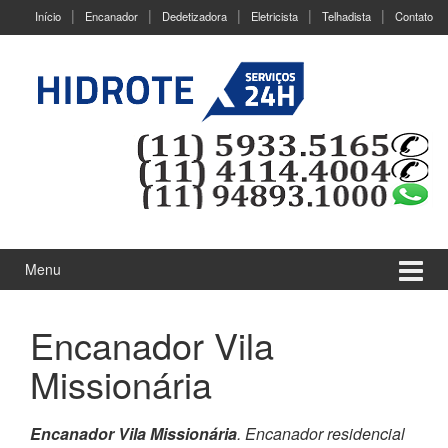
Ir
Pular
Início
Encanador
Dedetizadora
Eletricista
Telhadista
Contato
para
para
o
menu
Conteúdo
principal
Menu
Encanador Vila
Missionária
Encanador Vila Missionária
. Encanador residencial