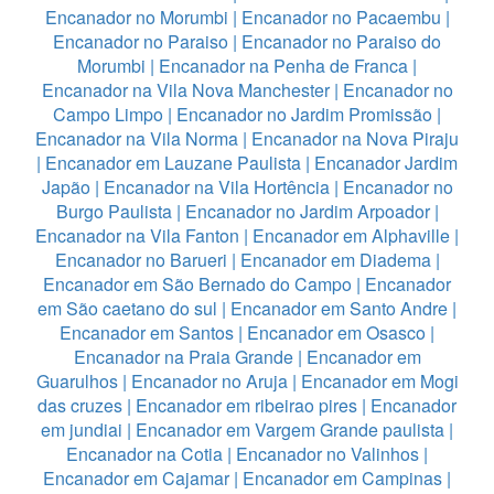
Encanador no Morumbi
|
Encanador no Pacaembu
|
Encanador no Paraiso
|
Encanador no Paraiso do
Morumbi
|
Encanador na Penha de Franca
|
Encanador na Vila Nova Manchester
|
Encanador no
Campo Limpo
|
Encanador no Jardim Promissão
|
Encanador na Vila Norma
|
Encanador na Nova Piraju
|
Encanador em Lauzane Paulista
|
Encanador Jardim
Japão
|
Encanador na Vila Hortência
|
Encanador no
Burgo Paulista
|
Encanador no Jardim Arpoador
|
Encanador na Vila Fanton
|
Encanador em Alphaville
|
Encanador no Barueri
|
Encanador em Diadema
|
Encanador em São Bernado do Campo
|
Encanador
em São caetano do sul
|
Encanador em Santo Andre
|
Encanador em Santos
|
Encanador em Osasco
|
Encanador na Praia Grande
|
Encanador em
Guarulhos
|
Encanador no Aruja
|
Encanador em Mogi
das cruzes
|
Encanador em ribeirao pires
|
Encanador
em jundiai
|
Encanador em Vargem Grande paulista
|
Encanador na Cotia
|
Encanador no Valinhos
|
Encanador em Cajamar
|
Encanador em Campinas
|