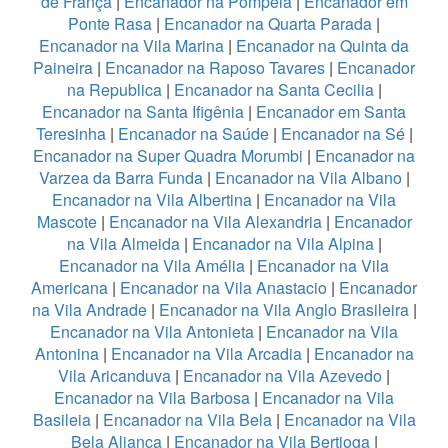
de França
|
Encanador na Pompeia
|
Encanador em
Ponte Rasa
|
Encanador na Quarta Parada
|
Encanador na Vila Marina
|
Encanador na Quinta da
Paineira
|
Encanador na Raposo Tavares
|
Encanador
na Republica
|
Encanador na Santa Cecilia
|
Encanador na Santa Ifigênia
|
Encanador em Santa
Teresinha
|
Encanador na Saúde
|
Encanador na Sé
|
Encanador na Super Quadra Morumbi
|
Encanador na
Varzea da Barra Funda
|
Encanador na Vila Albano
|
Encanador na Vila Albertina
|
Encanador na Vila
Mascote
|
Encanador na Vila Alexandria
|
Encanador
na Vila Almeida
|
Encanador na Vila Alpina
|
Encanador na Vila Amélia
|
Encanador na Vila
Americana
|
Encanador na Vila Anastacio
|
Encanador
na Vila Andrade
|
Encanador na Vila Anglo Brasileira
|
Encanador na Vila Antonieta
|
Encanador na Vila
Antonina
|
Encanador na Vila Arcadia
|
Encanador na
Vila Aricanduva
|
Encanador na Vila Azevedo
|
Encanador na Vila Barbosa
|
Encanador na Vila
Basileia
|
Encanador na Vila Bela
|
Encanador na Vila
Bela Aliança
|
Encanador na Vila Bertioga
|