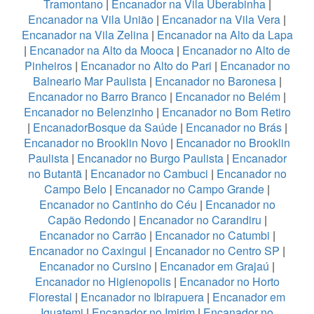
Tramontano
|
Encanador na Vila Uberabinha
|
Encanador na Vila União
|
Encanador na Vila Vera
|
Encanador na Vila Zelina
|
Encanador na Alto da Lapa
|
Encanador na Alto da Mooca
|
Encanador no Alto de
Pinheiros
|
Encanador no Alto do Pari
|
Encanador no
Balneario Mar Paulista
|
Encanador no Baronesa
|
Encanador no Barro Branco
|
Encanador no Belém
|
Encanador no Belenzinho
|
Encanador no Bom Retiro
|
EncanadorBosque da Saúde
|
Encanador no Brás
|
Encanador no Brooklin Novo
|
Encanador no Brooklin
Paulista
|
Encanador no Burgo Paulista
|
Encanador
no Butantã
|
Encanador no Cambuci
|
Encanador no
Campo Belo
|
Encanador no Campo Grande
|
Encanador no Cantinho do Céu
|
Encanador no
Capão Redondo
|
Encanador no Carandiru
|
Encanador no Carrão
|
Encanador no Catumbi
|
Encanador no Caxingui
|
Encanador no Centro SP
|
Encanador no Cursino
|
Encanador em Grajaú
|
Encanador no Higienopolis
|
Encanador no Horto
Florestal
|
Encanador no Ibirapuera
|
Encanador em
Iguatemi
|
Encanador no Imirim
|
Encanador no