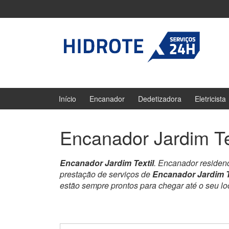
Ir
Pular
para
para
o
menu
Conteúdo
principal
Início
Encanador
Dedetizadora
Eletricista
Encanador Jardim Te
Encanador Jardim Textil
. Encanador residen
prestação de serviços de
Encanador Jardim T
estão sempre prontos para chegar até o seu l