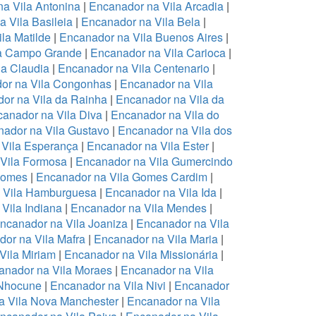
a Vila Antonina
|
Encanador na Vila Arcadia
|
 Vila Basileia
|
Encanador na Vila Bela
|
la Matilde
|
Encanador na Vila Buenos Aires
|
la Campo Grande
|
Encanador na Vila Carioca
|
la Claudia
|
Encanador na Vila Centenario
|
or na Vila Congonhas
|
Encanador na Vila
or na Vila da Rainha
|
Encanador na Vila da
anador na Vila Diva
|
Encanador na Vila do
ador na Vila Gustavo
|
Encanador na Vila dos
 Vila Esperança
|
Encanador na Vila Ester
|
Vila Formosa
|
Encanador na Vila Gumercindo
Gomes
|
Encanador na Vila Gomes Cardim
|
 Vila Hamburguesa
|
Encanador na Vila Ida
|
Vila Indiana
|
Encanador na Vila Mendes
|
ncanador na Vila Joaniza
|
Encanador na Vila
or na Vila Mafra
|
Encanador na Vila Maria
|
Vila Miriam
|
Encanador na Vila Missionária
|
anador na Vila Moraes
|
Encanador na Vila
 Nhocune
|
Encanador na Vila Nivi
|
Encanador
a Vila Nova Manchester
|
Encanador na Vila