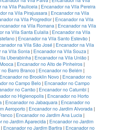
ncanador na Vila Paiva
|
Encanador na Vila
 na Vila Pauliceia
|
Encanador na Vila Pereira
or na Vila Pirajussara
|
Encanador na Vila
nador na Vila Progredior
|
Encanador na Vila
ncanador na Vila Romana
|
Encanador na Vila
r na Vila Santa Eulalia
|
Encanador na Vila
stefano
|
Encanador na Vila Santo Estevão
|
anador na Vila São José
|
Encanador na Vila
 na Vila Sonia
|
Encanador na Vila Souza
|
ila Uberabinha
|
Encanador na Vila União
|
 Mooca
|
Encanador no Alto de Pinheiros
|
 no Barro Branco
|
Encanador no Belém
|
Encanador no Brooklin Novo
|
Encanador no
dor no Campo Belo
|
Encanador no Campo
anador no Carrão
|
Encanador no Catumbi
|
ador no Higienopolis
|
Encanador no Horto
a
|
Encanador no Jabaquara
|
Encanador no
im Aeroporto
|
Encanador no Jardim Alvorada
|
Franco
|
Encanador no Jardim Ana Lucia
|
r no Jardim Aparecida
|
Encanador no Jardim
|
Encanador no Jardim Bartira
|
Encanador no