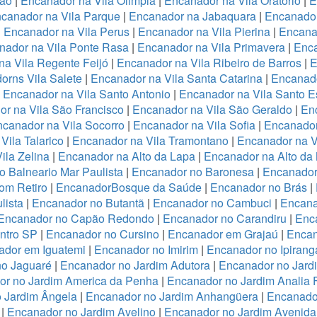
ião
|
Encanador na Vila Olimpia
|
Encanador na Vila Oratório
|
E
canador na Vila Parque
|
Encanador na Jabaquara
|
Encanador
|
Encanador na Vila Perus
|
Encanador na Vila Pierina
|
Encanad
nador na Vila Ponte Rasa
|
Encanador na Vila Primavera
|
Enca
a Vila Regente Feijó
|
Encanador na Vila Ribeiro de Barros
|
E
orns Vila Salete
|
Encanador na Vila Santa Catarina
|
Encanado
|
Encanador na Vila Santo Antonio
|
Encanador na Vila Santo E
r na Vila São Francisco
|
Encanador na Vila São Geraldo
|
Enc
canador na Vila Socorro
|
Encanador na Vila Sofia
|
Encanador
Vila Talarico
|
Encanador na Vila Tramontano
|
Encanador na V
ila Zelina
|
Encanador na Alto da Lapa
|
Encanador na Alto da
 Balneario Mar Paulista
|
Encanador no Baronesa
|
Encanador
om Retiro
|
EncanadorBosque da Saúde
|
Encanador no Brás
|
lista
|
Encanador no Butantã
|
Encanador no Cambuci
|
Encana
Encanador no Capão Redondo
|
Encanador no Carandiru
|
Enc
ntro SP
|
Encanador no Cursino
|
Encanador em Grajaú
|
Encan
ador em Iguatemi
|
Encanador no Imirim
|
Encanador no Ipirang
no Jaguaré
|
Encanador no Jardim Adutora
|
Encanador no Jard
r no Jardim America da Penha
|
Encanador no Jardim Analia 
 Jardim Ângela
|
Encanador no Jardim Anhangüera
|
Encanado
|
Encanador no Jardim Avelino
|
Encanador no Jardim Avenida