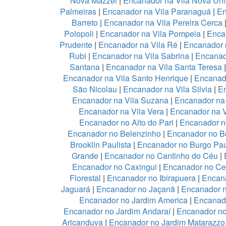
Nova Mazzei
|
Encanador na Vila Nova Un
Palmeiras
|
Encanador na Vila Paranaguá
|
En
Barreto
|
Encanador na Vila Pereira Cerca
Polopoli
|
Encanador na Vila Pompeia
|
Enca
Prudente
|
Encanador na Vila Ré
|
Encanador n
Rubi
|
Encanador na Vila Sabrina
|
Encanad
Santana
|
Encanador na Vila Santa Teresa
Encanador na Vila Santo Henrique
|
Encanado
São Nicolau
|
Encanador na Vila Silvia
|
En
Encanador na Vila Suzana
|
Encanador na 
Encanador na Vila Vera
|
Encanador na V
Encanador no Alto do Pari
|
Encanador no
Encanador no Belenzinho
|
Encanador no B
Brooklin Paulista
|
Encanador no Burgo Pau
Grande
|
Encanador no Cantinho do Céu
|
Encanador no Caxingui
|
Encanador no Ce
Florestal
|
Encanador no Ibirapuera
|
Encan
Jaguará
|
Encanador no Jaçanã
|
Encanador 
Encanador no Jardim America
|
Encanado
Encanador no Jardim Andaraí
|
Encanador no
Aricanduva
|
Encanador no Jardim Matarazzo