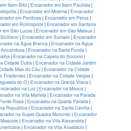
em Itaim Bibi
|
Encanador em Itaim Paulista
|
dopolis
|
Encanador em Moema
|
Encanador
anador em Perdizes
|
Encanador em Perus
|
ador em Rolinopolis
|
Encanador em Santana
r em São Lucas
|
Encanador em São Mateus
|
Siciliano
|
Encanador em Sumare
|
Encanador
nador na Água Branca
|
Encanador na Água
 Aricanduva
|
Encanador na Barra Funda
|
aiba
|
Encanador na Capela do Socorro
|
a Cidade Dutra
|
Encanador na Cidade Jardim
Cidade Mae do Céu
|
Encanador na Cidade
 Tiradentes
|
Encanador na Cidade Vargas
|
eguesia do Ó
|
Encanador na Granja Viana
|
ncanador na Luz
|
Encanador na Mooca
|
nador na Vila Marieta
|
Encanador na Parada
Ponte Rasa
|
Encanador na Quarta Parada
|
na Republica
|
Encanador na Santa Cecilia
|
anador na Super Quadra Morumbi
|
Encanador
 Mascote
|
Encanador na Vila Alexandria
|
Americana
|
Encanador na Vila Anastacio
|