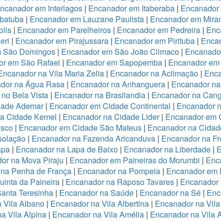
ncanador em Interlagos
|
Encanador em Itaberaba
|
Encanador 
batuba
|
Encanador em Lauzane Paulista
|
Encanador em Miran
lis
|
Encanador em Parelheiros
|
Encanador em Pedreira
|
Enc
eri
|
Encanador em Pirajussara
|
Encanador em Pirituba
|
Encan
m São Domingos
|
Encanador em São João Climaco
|
Encanado
or em São Rafael
|
Encanador em Sapopemba
|
Encanador em 
Encanador na Vila Maria Zelia
|
Encanador na Aclimação
|
Enca
dor na Água Rasa
|
Encanador na Anhanguera
|
Encanador na
no Bela Vista
|
Encanador na Brasilandia
|
Encanador na Cang
dade Ademar
|
Encanador em Cidade Continental
|
Encanador n
na Cidade Kemel
|
Encanador na Cidade Lider
|
Encanador em 
isco
|
Encanador em Cidade São Mateus
|
Encanador na Cidade
solação
|
Encanador na Fazenda Aricanduva
|
Encanador na Fr
apa
|
Encanador na Lapa de Baixo
|
Encanador na Liberdade
|
E
or na Mova Piraju
|
Encanador em Paineiras do Morumbi
|
Enca
 na Penha de França
|
Encanador na Pompeia
|
Encanador em 
inta da Paineira
|
Encanador na Raposo Tavares
|
Encanador 
anta Teresinha
|
Encanador na Saúde
|
Encanador na Sé
|
Enc
 Vila Albano
|
Encanador na Vila Albertina
|
Encanador na Vila
a Vila Alpina
|
Encanador na Vila Amélia
|
Encanador na Vila 