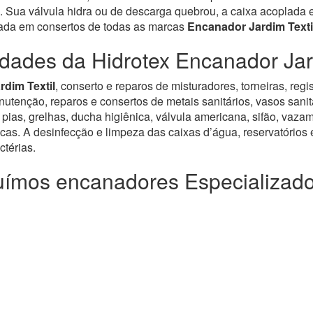
 Sua válvula hidra ou de descarga quebrou, a caixa acoplada es
zada em consertos de todas as marcas
Encanador Jardim Texti
idades da Hidrotex Encanador Jard
rdim Textil
, conserto e reparos de misturadores, torneiras, re
enção, reparos e consertos de metais sanitários, vasos sanitár
pias, grelhas, ducha higiênica, válvula americana, sifão, vazam
icas. A desinfecção e limpeza das caixas d’água, reservatórios e
térias.
ímos encanadores Especializad