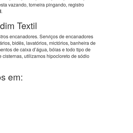
ta vazando, torneira pingando, registro
l
.
im Textil
gistros encanadores. Serviços de encanadores
ios, bidês, lavatórios, mictórios, banheira de
entos de caixa d’água, bóias e todo tipo de
 cisternas, utilizamos hipocloreto de sódio
os em: