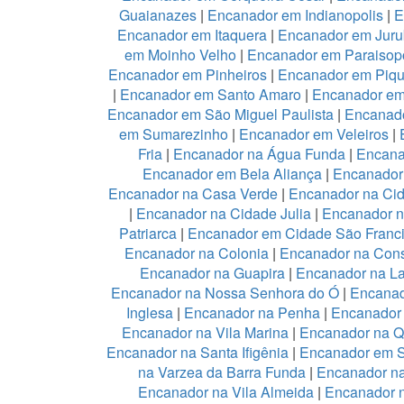
Guaianazes
|
Encanador em Indianopolis
|
E
Encanador em Itaquera
|
Encanador em Juru
em Moinho Velho
|
Encanador em Paraisopo
Encanador em Pinheiros
|
Encanador em Piqu
|
Encanador em Santo Amaro
|
Encanador e
Encanador em São Miguel Paulista
|
Encanad
em Sumarezinho
|
Encanador em Veleiros
|
Fria
|
Encanador na Água Funda
|
Encana
Encanador em Bela Aliança
|
Encanador 
Encanador na Casa Verde
|
Encanador na Ci
|
Encanador na Cidade Julia
|
Encanador 
Patriarca
|
Encanador em Cidade São Franc
Encanador na Colonia
|
Encanador na Con
Encanador na Guapira
|
Encanador na L
Encanador na Nossa Senhora do Ó
|
Encanad
Inglesa
|
Encanador na Penha
|
Encanador
Encanador na Vila Marina
|
Encanador na Qu
Encanador na Santa Ifigênia
|
Encanador em S
na Varzea da Barra Funda
|
Encanador na
Encanador na Vila Almeida
|
Encanador n