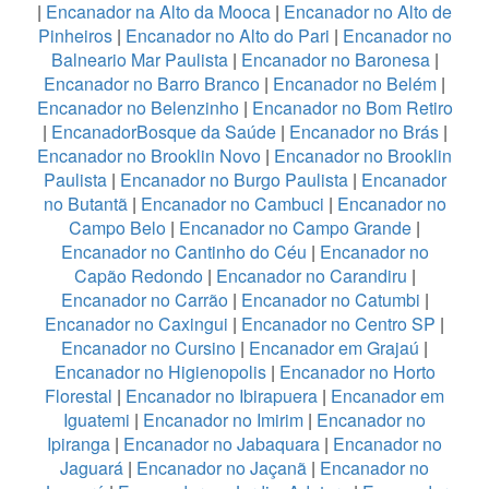
|
Encanador na Alto da Mooca
|
Encanador no Alto de
Pinheiros
|
Encanador no Alto do Pari
|
Encanador no
Balneario Mar Paulista
|
Encanador no Baronesa
|
Encanador no Barro Branco
|
Encanador no Belém
|
Encanador no Belenzinho
|
Encanador no Bom Retiro
|
EncanadorBosque da Saúde
|
Encanador no Brás
|
Encanador no Brooklin Novo
|
Encanador no Brooklin
Paulista
|
Encanador no Burgo Paulista
|
Encanador
no Butantã
|
Encanador no Cambuci
|
Encanador no
Campo Belo
|
Encanador no Campo Grande
|
Encanador no Cantinho do Céu
|
Encanador no
Capão Redondo
|
Encanador no Carandiru
|
Encanador no Carrão
|
Encanador no Catumbi
|
Encanador no Caxingui
|
Encanador no Centro SP
|
Encanador no Cursino
|
Encanador em Grajaú
|
Encanador no Higienopolis
|
Encanador no Horto
Florestal
|
Encanador no Ibirapuera
|
Encanador em
Iguatemi
|
Encanador no Imirim
|
Encanador no
Ipiranga
|
Encanador no Jabaquara
|
Encanador no
Jaguará
|
Encanador no Jaçanã
|
Encanador no