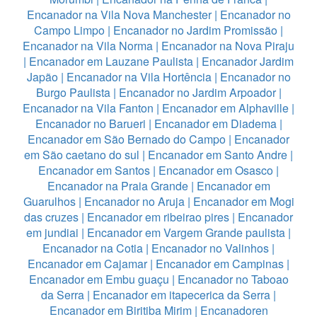
Encanador na Vila Nova Manchester
|
Encanador no
Campo Limpo
|
Encanador no Jardim Promissão
|
Encanador na Vila Norma
|
Encanador na Nova Piraju
|
Encanador em Lauzane Paulista
|
Encanador Jardim
Japão
|
Encanador na Vila Hortência
|
Encanador no
Burgo Paulista
|
Encanador no Jardim Arpoador
|
Encanador na Vila Fanton
|
Encanador em Alphaville
|
Encanador no Barueri
|
Encanador em Diadema
|
Encanador em São Bernado do Campo
|
Encanador
em São caetano do sul
|
Encanador em Santo Andre
|
Encanador em Santos
|
Encanador em Osasco
|
Encanador na Praia Grande
|
Encanador em
Guarulhos
|
Encanador no Aruja
|
Encanador em Mogi
das cruzes
|
Encanador em ribeirao pires
|
Encanador
em jundiai
|
Encanador em Vargem Grande paulista
|
Encanador na Cotia
|
Encanador no Valinhos
|
Encanador em Cajamar
|
Encanador em Campinas
|
Encanador em Embu guaçu
|
Encanador no Taboao
da Serra
|
Encanador em itapecerica da Serra
|
Encanador em Biritiba Mirim
|
Encanadoren