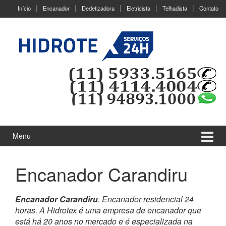
Ir
Pular
Início
Encanador
Dedetizadora
Eletricista
Telhadista
Contato
para
para
o
menu
Conteúdo
principal
Menu
Encanador Carandiru
Encanador Carandiru
. Encanador residencial 24
horas. A Hidrotex é uma empresa de encanador que
está há 20 anos no mercado e é especializada na