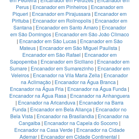
em Pedreira
|
Encanador em Perdizes
|
Encanador em
Perus
|
Encanador em Pinheiros
|
Encanador em
Piqueri
|
Encanador em Pirajussara
|
Encanador em
Pirituba
|
Encanador em Rolinopolis
|
Encanador em
Santana
|
Encanador em Santo Amaro
|
Encanador
em São Domingos
|
Encanador em São João Climaco
|
Encanador em São Lucas
|
Encanador em São
Mateus
|
Encanador em São Miguel Paulista
|
Encanador em São Rafael
|
Encanador em
Sapopemba
|
Encanador em Siciliano
|
Encanador em
Sumare
|
Encanador em Sumarezinho
|
Encanador em
Veleiros
|
Encanador na Vila Maria Zelia
|
Encanador
na Aclimação
|
Encanador na Água Branca
|
Encanador na Água Fria
|
Encanador na Água Funda
|
Encanador na Água Rasa
|
Encanador na Anhanguera
|
Encanador na Aricanduva
|
Encanador na Barra
Funda
|
Encanador em Bela Aliança
|
Encanador no
Bela Vista
|
Encanador na Brasilandia
|
Encanador na
Cangaiba
|
Encanador na Capela do Socorro
|
Encanador na Casa Verde
|
Encanador na Cidade
Ademar
|
Encanador em Cidade Continental
|