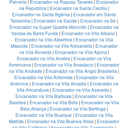
Paineira
|
Encanador na Raposo Tavares
|
Encanador
na Republica
|
Encanador na Santa Cecilia
|
Encanador na Santa Ifigênia
|
Encanador em Santa
Teresinha
|
Encanador na Saúde
|
Encanador na Sé
|
Encanador na Super Quadra Morumbi
|
Encanador na
Varzea da Barra Funda
|
Encanador na Vila Albano
|
Encanador na Vila Albertina
|
Encanador na Vila
Mascote
|
Encanador na Vila Alexandria
|
Encanador
na Vila Almeida
|
Encanador na Vila Alpina
|
Encanador na Vila Amélia
|
Encanador na Vila
Americana
|
Encanador na Vila Anastacio
|
Encanador
na Vila Andrade
|
Encanador na Vila Anglo Brasileira
|
Encanador na Vila Antonieta
|
Encanador na Vila
Antonina
|
Encanador na Vila Arcadia
|
Encanador na
Vila Aricanduva
|
Encanador na Vila Azevedo
|
Encanador na Vila Barbosa
|
Encanador na Vila
Basileia
|
Encanador na Vila Bela
|
Encanador na Vila
Bela Aliança
|
Encanador na Vila Bertioga
|
Encanador na Vila Buarque
|
Encanador na Vila
Matilde
|
Encanador na Vila Buenos Aires
|
Encanador
na Vila California
|
Encanador na Vila Campanela
|