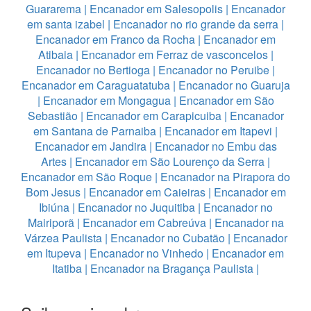
Guararema
|
Encanador em Salesopolis
|
Encanador
em santa izabel
|
Encanador no rio grande da serra
|
Encanador em Franco da Rocha
|
Encanador em
Atibaia
|
Encanador em Ferraz de vasconcelos
|
Encanador no Bertioga
|
Encanador no Peruibe
|
Encanador em Caraguatatuba
|
Encanador no Guaruja
|
Encanador em Mongagua
|
Encanador em São
Sebastião
|
Encanador em Carapicuiba
|
Encanador
em Santana de Parnaiba
|
Encanador em Itapevi
|
Encanador em Jandira
|
Encanador no Embu das
Artes
|
Encanador em São Lourenço da Serra
|
Encanador em São Roque
|
Encanador na Pirapora do
Bom Jesus
|
Encanador em Caieiras
|
Encanador em
Ibiúna
|
Encanador no Juquitiba
|
Encanador no
Mairiporã
|
Encanador em Cabreúva
|
Encanador na
Várzea Paulista
|
Encanador no Cubatão
|
Encanador
em Itupeva
|
Encanador no Vinhedo
|
Encanador em
Itatiba
|
Encanador na Bragança Paulista
|