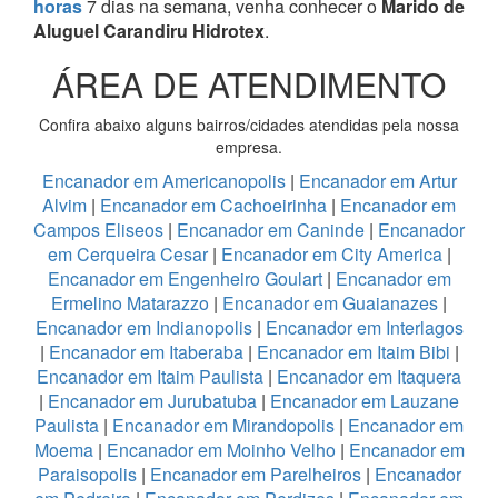
horas
7 dias na semana, venha conhecer o
Marido de
Aluguel Carandiru Hidrotex
.
ÁREA DE ATENDIMENTO
Confira abaixo alguns bairros/cidades atendidas pela nossa
empresa.
Encanador em Americanopolis
|
Encanador em Artur
Alvim
|
Encanador em Cachoeirinha
|
Encanador em
Campos Eliseos
|
Encanador em Caninde
|
Encanador
em Cerqueira Cesar
|
Encanador em City America
|
Encanador em Engenheiro Goulart
|
Encanador em
Ermelino Matarazzo
|
Encanador em Guaianazes
|
Encanador em Indianopolis
|
Encanador em Interlagos
|
Encanador em Itaberaba
|
Encanador em Itaim Bibi
|
Encanador em Itaim Paulista
|
Encanador em Itaquera
|
Encanador em Jurubatuba
|
Encanador em Lauzane
Paulista
|
Encanador em Mirandopolis
|
Encanador em
Moema
|
Encanador em Moinho Velho
|
Encanador em
Paraisopolis
|
Encanador em Parelheiros
|
Encanador