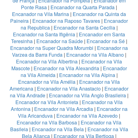
de França
|
Encanador na Pompeia
|
Encanador em
Ponte Rasa
|
Encanador na Quarta Parada
|
Encanador na Vila Marina
|
Encanador na Quinta da
Paineira
|
Encanador na Raposo Tavares
|
Encanador
na Republica
|
Encanador na Santa Cecilia
|
Encanador na Santa Ifigênia
|
Encanador em Santa
Teresinha
|
Encanador na Saúde
|
Encanador na Sé
|
Encanador na Super Quadra Morumbi
|
Encanador na
Varzea da Barra Funda
|
Encanador na Vila Albano
|
Encanador na Vila Albertina
|
Encanador na Vila
Mascote
|
Encanador na Vila Alexandria
|
Encanador
na Vila Almeida
|
Encanador na Vila Alpina
|
Encanador na Vila Amélia
|
Encanador na Vila
Americana
|
Encanador na Vila Anastacio
|
Encanador
na Vila Andrade
|
Encanador na Vila Anglo Brasileira
|
Encanador na Vila Antonieta
|
Encanador na Vila
Antonina
|
Encanador na Vila Arcadia
|
Encanador na
Vila Aricanduva
|
Encanador na Vila Azevedo
|
Encanador na Vila Barbosa
|
Encanador na Vila
Basileia
|
Encanador na Vila Bela
|
Encanador na Vila
Bela Aliança
|
Encanador na Vila Bertioga
|