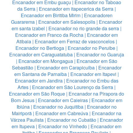
Encanador em Embu guaçu
|
Encanador no Taboao
da Serra
|
Encanador em itapecerica da Serra
|
Encanador em Biritiba Mirim
|
Encanadoren
Guararema
|
Encanador em Salesopolis
|
Encanador
em santa izabel
|
Encanador no rio grande da serra
|
Encanador em Franco da Rocha
|
Encanador em
Atibaia
|
Encanador em Ferraz de vasconcelos
|
Encanador no Bertioga
|
Encanador no Peruibe
|
Encanador em Caraguatatuba
|
Encanador no Guaruja
|
Encanador em Mongagua
|
Encanador em São
Sebastião
|
Encanador em Carapicuiba
|
Encanador
em Santana de Parnaiba
|
Encanador em Itapevi
|
Encanador em Jandira
|
Encanador no Embu das
Artes
|
Encanador em São Lourenço da Serra
|
Encanador em São Roque
|
Encanador na Pirapora do
Bom Jesus
|
Encanador em Caieiras
|
Encanador em
Ibiúna
|
Encanador no Juquitiba
|
Encanador no
Mairiporã
|
Encanador em Cabreúva
|
Encanador na
Várzea Paulista
|
Encanador no Cubatão
|
Encanador
em Itupeva
|
Encanador no Vinhedo
|
Encanador em
Itatiba
|
Encanador na Bragança Paulista
|