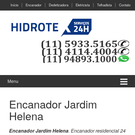
Ir
Pular
Início
Encanador
Dedetizadora
Eletricista
Telhadista
Contato
para
para
o
menu
Conteúdo
principal
Menu
Encanador Jardim
Helena
Encanador Jardim Helena
. Encanador residencial 24