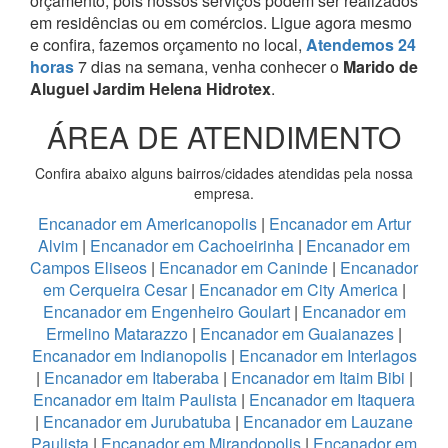
orçamento, pois nossos serviços podem ser realizados
em residências ou em comércios.
Ligue agora mesmo
e confira, fazemos orçamento no local,
Atendemos 24
horas
7 dias na semana, venha conhecer o
Marido de
Aluguel Jardim Helena Hidrotex
.
ÁREA DE ATENDIMENTO
Confira abaixo alguns bairros/cidades atendidas pela nossa
empresa.
Encanador em Americanopolis
|
Encanador em Artur
Alvim
|
Encanador em Cachoeirinha
|
Encanador em
Campos Eliseos
|
Encanador em Caninde
|
Encanador
em Cerqueira Cesar
|
Encanador em City America
|
Encanador em Engenheiro Goulart
|
Encanador em
Ermelino Matarazzo
|
Encanador em Guaianazes
|
Encanador em Indianopolis
|
Encanador em Interlagos
|
Encanador em Itaberaba
|
Encanador em Itaim Bibi
|
Encanador em Itaim Paulista
|
Encanador em Itaquera
|
Encanador em Jurubatuba
|
Encanador em Lauzane
Paulista
|
Encanador em Mirandopolis
|
Encanador em