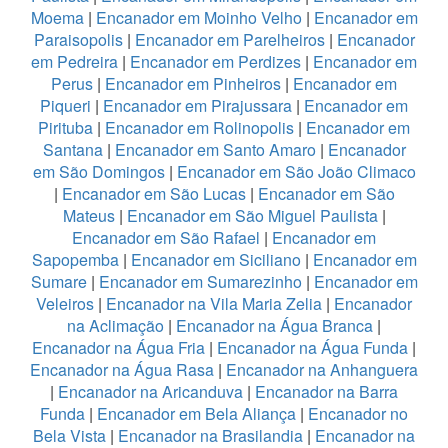
Moema
|
Encanador em Moinho Velho
|
Encanador em
Paraisopolis
|
Encanador em Parelheiros
|
Encanador
em Pedreira
|
Encanador em Perdizes
|
Encanador em
Perus
|
Encanador em Pinheiros
|
Encanador em
Piqueri
|
Encanador em Pirajussara
|
Encanador em
Pirituba
|
Encanador em Rolinopolis
|
Encanador em
Santana
|
Encanador em Santo Amaro
|
Encanador
em São Domingos
|
Encanador em São João Climaco
|
Encanador em São Lucas
|
Encanador em São
Mateus
|
Encanador em São Miguel Paulista
|
Encanador em São Rafael
|
Encanador em
Sapopemba
|
Encanador em Siciliano
|
Encanador em
Sumare
|
Encanador em Sumarezinho
|
Encanador em
Veleiros
|
Encanador na Vila Maria Zelia
|
Encanador
na Aclimação
|
Encanador na Água Branca
|
Encanador na Água Fria
|
Encanador na Água Funda
|
Encanador na Água Rasa
|
Encanador na Anhanguera
|
Encanador na Aricanduva
|
Encanador na Barra
Funda
|
Encanador em Bela Aliança
|
Encanador no
Bela Vista
|
Encanador na Brasilandia
|
Encanador na