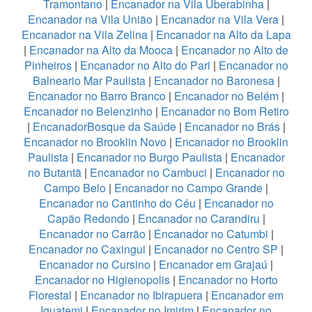
Tramontano
|
Encanador na Vila Uberabinha
|
Encanador na Vila União
|
Encanador na Vila Vera
|
Encanador na Vila Zelina
|
Encanador na Alto da Lapa
|
Encanador na Alto da Mooca
|
Encanador no Alto de
Pinheiros
|
Encanador no Alto do Pari
|
Encanador no
Balneario Mar Paulista
|
Encanador no Baronesa
|
Encanador no Barro Branco
|
Encanador no Belém
|
Encanador no Belenzinho
|
Encanador no Bom Retiro
|
EncanadorBosque da Saúde
|
Encanador no Brás
|
Encanador no Brooklin Novo
|
Encanador no Brooklin
Paulista
|
Encanador no Burgo Paulista
|
Encanador
no Butantã
|
Encanador no Cambuci
|
Encanador no
Campo Belo
|
Encanador no Campo Grande
|
Encanador no Cantinho do Céu
|
Encanador no
Capão Redondo
|
Encanador no Carandiru
|
Encanador no Carrão
|
Encanador no Catumbi
|
Encanador no Caxingui
|
Encanador no Centro SP
|
Encanador no Cursino
|
Encanador em Grajaú
|
Encanador no Higienopolis
|
Encanador no Horto
Florestal
|
Encanador no Ibirapuera
|
Encanador em
Iguatemi
|
Encanador no Imirim
|
Encanador no