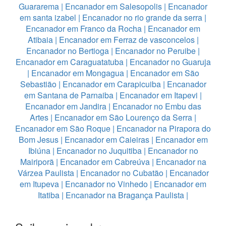
Guararema
|
Encanador em Salesopolis
|
Encanador
em santa izabel
|
Encanador no rio grande da serra
|
Encanador em Franco da Rocha
|
Encanador em
Atibaia
|
Encanador em Ferraz de vasconcelos
|
Encanador no Bertioga
|
Encanador no Peruibe
|
Encanador em Caraguatatuba
|
Encanador no Guaruja
|
Encanador em Mongagua
|
Encanador em São
Sebastião
|
Encanador em Carapicuiba
|
Encanador
em Santana de Parnaiba
|
Encanador em Itapevi
|
Encanador em Jandira
|
Encanador no Embu das
Artes
|
Encanador em São Lourenço da Serra
|
Encanador em São Roque
|
Encanador na Pirapora do
Bom Jesus
|
Encanador em Caieiras
|
Encanador em
Ibiúna
|
Encanador no Juquitiba
|
Encanador no
Mairiporã
|
Encanador em Cabreúva
|
Encanador na
Várzea Paulista
|
Encanador no Cubatão
|
Encanador
em Itupeva
|
Encanador no Vinhedo
|
Encanador em
Itatiba
|
Encanador na Bragança Paulista
|