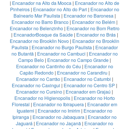
|
Encanador na Alto da Mooca
|
Encanador no Alto de
Pinheiros
|
Encanador no Alto do Pari
|
Encanador no
Balneario Mar Paulista
|
Encanador no Baronesa
|
Encanador no Barro Branco
|
Encanador no Belém
|
Encanador no Belenzinho
|
Encanador no Bom Retiro
|
EncanadorBosque da Saúde
|
Encanador no Brás
|
Encanador no Brooklin Novo
|
Encanador no Brooklin
Paulista
|
Encanador no Burgo Paulista
|
Encanador
no Butantã
|
Encanador no Cambuci
|
Encanador no
Campo Belo
|
Encanador no Campo Grande
|
Encanador no Cantinho do Céu
|
Encanador no
Capão Redondo
|
Encanador no Carandiru
|
Encanador no Carrão
|
Encanador no Catumbi
|
Encanador no Caxingui
|
Encanador no Centro SP
|
Encanador no Cursino
|
Encanador em Grajaú
|
Encanador no Higienopolis
|
Encanador no Horto
Florestal
|
Encanador no Ibirapuera
|
Encanador em
Iguatemi
|
Encanador no Imirim
|
Encanador no
Ipiranga
|
Encanador no Jabaquara
|
Encanador no
Jaguará
|
Encanador no Jaçanã
|
Encanador no