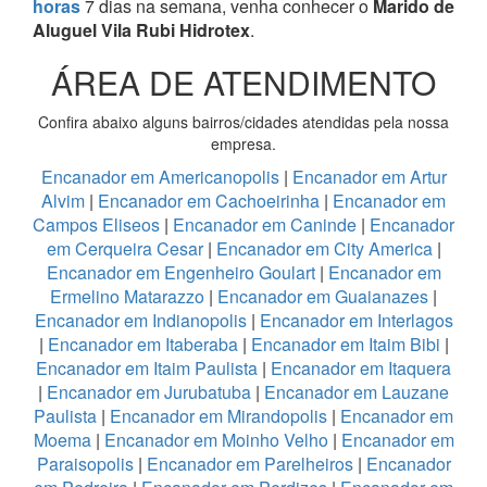
horas
7 dias na semana, venha conhecer o
Marido de
Aluguel Vila Rubi Hidrotex
.
ÁREA DE ATENDIMENTO
Confira abaixo alguns bairros/cidades atendidas pela nossa
empresa.
Encanador em Americanopolis
|
Encanador em Artur
Alvim
|
Encanador em Cachoeirinha
|
Encanador em
Campos Eliseos
|
Encanador em Caninde
|
Encanador
em Cerqueira Cesar
|
Encanador em City America
|
Encanador em Engenheiro Goulart
|
Encanador em
Ermelino Matarazzo
|
Encanador em Guaianazes
|
Encanador em Indianopolis
|
Encanador em Interlagos
|
Encanador em Itaberaba
|
Encanador em Itaim Bibi
|
Encanador em Itaim Paulista
|
Encanador em Itaquera
|
Encanador em Jurubatuba
|
Encanador em Lauzane
Paulista
|
Encanador em Mirandopolis
|
Encanador em
Moema
|
Encanador em Moinho Velho
|
Encanador em
Paraisopolis
|
Encanador em Parelheiros
|
Encanador