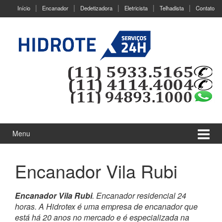
Ir
Pular
Início
Encanador
Dedetizadora
Eletricista
Telhadista
Contato
para
para
o
menu
Conteúdo
principal
Menu
Encanador Vila Rubi
Encanador Vila Rubi
. Encanador residencial 24
horas. A Hidrotex é uma empresa de encanador que
está há 20 anos no mercado e é especializada na