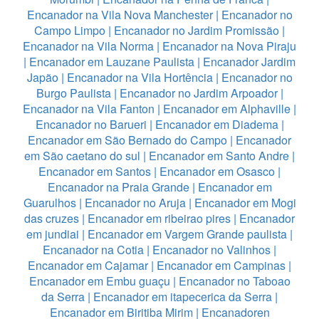
Encanador na Vila Nova Manchester
|
Encanador no
Campo Limpo
|
Encanador no Jardim Promissão
|
Encanador na Vila Norma
|
Encanador na Nova Piraju
|
Encanador em Lauzane Paulista
|
Encanador Jardim
Japão
|
Encanador na Vila Hortência
|
Encanador no
Burgo Paulista
|
Encanador no Jardim Arpoador
|
Encanador na Vila Fanton
|
Encanador em Alphaville
|
Encanador no Barueri
|
Encanador em Diadema
|
Encanador em São Bernado do Campo
|
Encanador
em São caetano do sul
|
Encanador em Santo Andre
|
Encanador em Santos
|
Encanador em Osasco
|
Encanador na Praia Grande
|
Encanador em
Guarulhos
|
Encanador no Aruja
|
Encanador em Mogi
das cruzes
|
Encanador em ribeirao pires
|
Encanador
em jundiai
|
Encanador em Vargem Grande paulista
|
Encanador na Cotia
|
Encanador no Valinhos
|
Encanador em Cajamar
|
Encanador em Campinas
|
Encanador em Embu guaçu
|
Encanador no Taboao
da Serra
|
Encanador em itapecerica da Serra
|
Encanador em Biritiba Mirim
|
Encanadoren