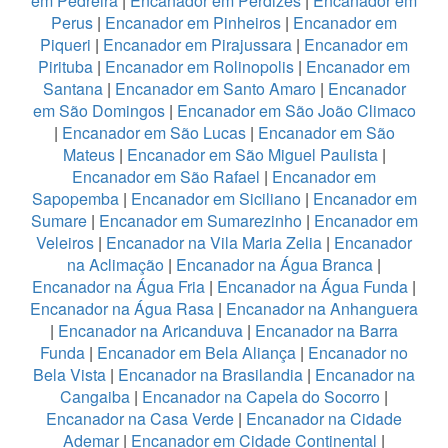
em Pedreira
|
Encanador em Perdizes
|
Encanador em
Perus
|
Encanador em Pinheiros
|
Encanador em
Piqueri
|
Encanador em Pirajussara
|
Encanador em
Pirituba
|
Encanador em Rolinopolis
|
Encanador em
Santana
|
Encanador em Santo Amaro
|
Encanador
em São Domingos
|
Encanador em São João Climaco
|
Encanador em São Lucas
|
Encanador em São
Mateus
|
Encanador em São Miguel Paulista
|
Encanador em São Rafael
|
Encanador em
Sapopemba
|
Encanador em Siciliano
|
Encanador em
Sumare
|
Encanador em Sumarezinho
|
Encanador em
Veleiros
|
Encanador na Vila Maria Zelia
|
Encanador
na Aclimação
|
Encanador na Água Branca
|
Encanador na Água Fria
|
Encanador na Água Funda
|
Encanador na Água Rasa
|
Encanador na Anhanguera
|
Encanador na Aricanduva
|
Encanador na Barra
Funda
|
Encanador em Bela Aliança
|
Encanador no
Bela Vista
|
Encanador na Brasilandia
|
Encanador na
Cangaiba
|
Encanador na Capela do Socorro
|
Encanador na Casa Verde
|
Encanador na Cidade
Ademar
|
Encanador em Cidade Continental
|