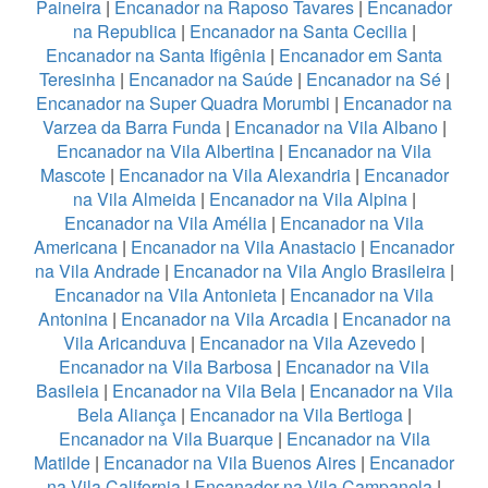
Paineira
|
Encanador na Raposo Tavares
|
Encanador
na Republica
|
Encanador na Santa Cecilia
|
Encanador na Santa Ifigênia
|
Encanador em Santa
Teresinha
|
Encanador na Saúde
|
Encanador na Sé
|
Encanador na Super Quadra Morumbi
|
Encanador na
Varzea da Barra Funda
|
Encanador na Vila Albano
|
Encanador na Vila Albertina
|
Encanador na Vila
Mascote
|
Encanador na Vila Alexandria
|
Encanador
na Vila Almeida
|
Encanador na Vila Alpina
|
Encanador na Vila Amélia
|
Encanador na Vila
Americana
|
Encanador na Vila Anastacio
|
Encanador
na Vila Andrade
|
Encanador na Vila Anglo Brasileira
|
Encanador na Vila Antonieta
|
Encanador na Vila
Antonina
|
Encanador na Vila Arcadia
|
Encanador na
Vila Aricanduva
|
Encanador na Vila Azevedo
|
Encanador na Vila Barbosa
|
Encanador na Vila
Basileia
|
Encanador na Vila Bela
|
Encanador na Vila
Bela Aliança
|
Encanador na Vila Bertioga
|
Encanador na Vila Buarque
|
Encanador na Vila
Matilde
|
Encanador na Vila Buenos Aires
|
Encanador
na Vila California
|
Encanador na Vila Campanela
|