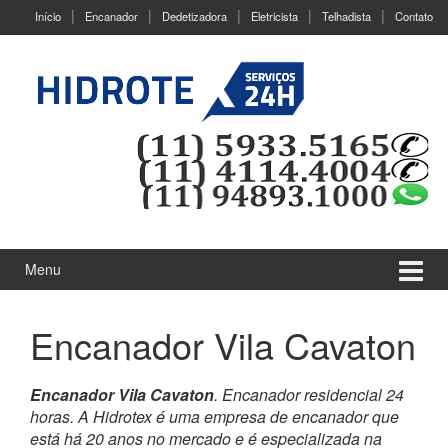
Ir
Pular
Início
Encanador
Dedetizadora
Eletricista
Telhadista
Contato
para
para
o
menu
Conteúdo
principal
Menu
Encanador Vila Cavaton
Encanador Vila Cavaton
. Encanador residencial 24
horas. A Hidrotex é uma empresa de encanador que
está há 20 anos no mercado e é especializada na