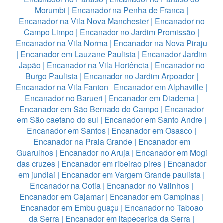
Morumbi
|
Encanador na Penha de Franca
|
Encanador na Vila Nova Manchester
|
Encanador no
Campo Limpo
|
Encanador no Jardim Promissão
|
Encanador na Vila Norma
|
Encanador na Nova Piraju
|
Encanador em Lauzane Paulista
|
Encanador Jardim
Japão
|
Encanador na Vila Hortência
|
Encanador no
Burgo Paulista
|
Encanador no Jardim Arpoador
|
Encanador na Vila Fanton
|
Encanador em Alphaville
|
Encanador no Barueri
|
Encanador em Diadema
|
Encanador em São Bernado do Campo
|
Encanador
em São caetano do sul
|
Encanador em Santo Andre
|
Encanador em Santos
|
Encanador em Osasco
|
Encanador na Praia Grande
|
Encanador em
Guarulhos
|
Encanador no Aruja
|
Encanador em Mogi
das cruzes
|
Encanador em ribeirao pires
|
Encanador
em jundiai
|
Encanador em Vargem Grande paulista
|
Encanador na Cotia
|
Encanador no Valinhos
|
Encanador em Cajamar
|
Encanador em Campinas
|
Encanador em Embu guaçu
|
Encanador no Taboao
da Serra
|
Encanador em itapecerica da Serra
|