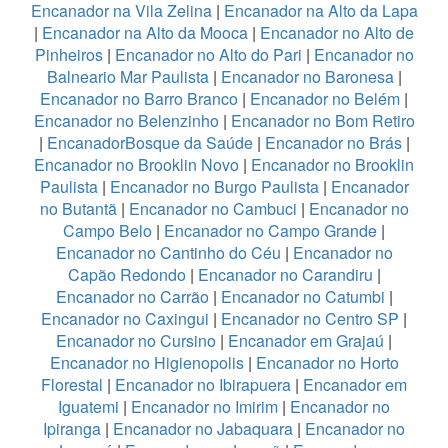
Encanador na Vila Zelina
|
Encanador na Alto da Lapa
|
Encanador na Alto da Mooca
|
Encanador no Alto de
Pinheiros
|
Encanador no Alto do Pari
|
Encanador no
Balneario Mar Paulista
|
Encanador no Baronesa
|
Encanador no Barro Branco
|
Encanador no Belém
|
Encanador no Belenzinho
|
Encanador no Bom Retiro
|
EncanadorBosque da Saúde
|
Encanador no Brás
|
Encanador no Brooklin Novo
|
Encanador no Brooklin
Paulista
|
Encanador no Burgo Paulista
|
Encanador
no Butantã
|
Encanador no Cambuci
|
Encanador no
Campo Belo
|
Encanador no Campo Grande
|
Encanador no Cantinho do Céu
|
Encanador no
Capão Redondo
|
Encanador no Carandiru
|
Encanador no Carrão
|
Encanador no Catumbi
|
Encanador no Caxingui
|
Encanador no Centro SP
|
Encanador no Cursino
|
Encanador em Grajaú
|
Encanador no Higienopolis
|
Encanador no Horto
Florestal
|
Encanador no Ibirapuera
|
Encanador em
Iguatemi
|
Encanador no Imirim
|
Encanador no
Ipiranga
|
Encanador no Jabaquara
|
Encanador no