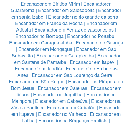
Encanador em Biritiba Mirim
|
Encanadoren
Guararema
|
Encanador em Salesopolis
|
Encanador
em santa izabel
|
Encanador no rio grande da serra
|
Encanador em Franco da Rocha
|
Encanador em
Atibaia
|
Encanador em Ferraz de vasconcelos
|
Encanador no Bertioga
|
Encanador no Peruibe
|
Encanador em Caraguatatuba
|
Encanador no Guaruja
|
Encanador em Mongagua
|
Encanador em São
Sebastião
|
Encanador em Carapicuiba
|
Encanador
em Santana de Parnaiba
|
Encanador em Itapevi
|
Encanador em Jandira
|
Encanador no Embu das
Artes
|
Encanador em São Lourenço da Serra
|
Encanador em São Roque
|
Encanador na Pirapora do
Bom Jesus
|
Encanador em Caieiras
|
Encanador em
Ibiúna
|
Encanador no Juquitiba
|
Encanador no
Mairiporã
|
Encanador em Cabreúva
|
Encanador na
Várzea Paulista
|
Encanador no Cubatão
|
Encanador
em Itupeva
|
Encanador no Vinhedo
|
Encanador em
Itatiba
|
Encanador na Bragança Paulista
|