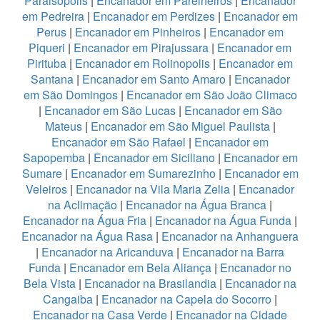
Paraisopolis
|
Encanador em Parelheiros
|
Encanador
em Pedreira
|
Encanador em Perdizes
|
Encanador em
Perus
|
Encanador em Pinheiros
|
Encanador em
Piqueri
|
Encanador em Pirajussara
|
Encanador em
Pirituba
|
Encanador em Rolinopolis
|
Encanador em
Santana
|
Encanador em Santo Amaro
|
Encanador
em São Domingos
|
Encanador em São João Climaco
|
Encanador em São Lucas
|
Encanador em São
Mateus
|
Encanador em São Miguel Paulista
|
Encanador em São Rafael
|
Encanador em
Sapopemba
|
Encanador em Siciliano
|
Encanador em
Sumare
|
Encanador em Sumarezinho
|
Encanador em
Veleiros
|
Encanador na Vila Maria Zelia
|
Encanador
na Aclimação
|
Encanador na Água Branca
|
Encanador na Água Fria
|
Encanador na Água Funda
|
Encanador na Água Rasa
|
Encanador na Anhanguera
|
Encanador na Aricanduva
|
Encanador na Barra
Funda
|
Encanador em Bela Aliança
|
Encanador no
Bela Vista
|
Encanador na Brasilandia
|
Encanador na
Cangaiba
|
Encanador na Capela do Socorro
|
Encanador na Casa Verde
|
Encanador na Cidade