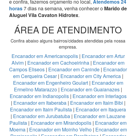
e confira, fazemos orçamento no local,
Atendemos 24
horas
7 dias na semana, venha conhecer o
Marido de
Aluguel Vila Cavaton Hidrotex
.
ÁREA DE ATENDIMENTO
Confira abaixo alguns bairros/cidades atendidas pela nossa
empresa.
Encanador em Americanopolis
|
Encanador em Artur
Alvim
|
Encanador em Cachoeirinha
|
Encanador em
Campos Eliseos
|
Encanador em Caninde
|
Encanador
em Cerqueira Cesar
|
Encanador em City America
|
Encanador em Engenheiro Goulart
|
Encanador em
Ermelino Matarazzo
|
Encanador em Guaianazes
|
Encanador em Indianopolis
|
Encanador em Interlagos
|
Encanador em Itaberaba
|
Encanador em Itaim Bibi
|
Encanador em Itaim Paulista
|
Encanador em Itaquera
|
Encanador em Jurubatuba
|
Encanador em Lauzane
Paulista
|
Encanador em Mirandopolis
|
Encanador em
Moema
|
Encanador em Moinho Velho
|
Encanador em