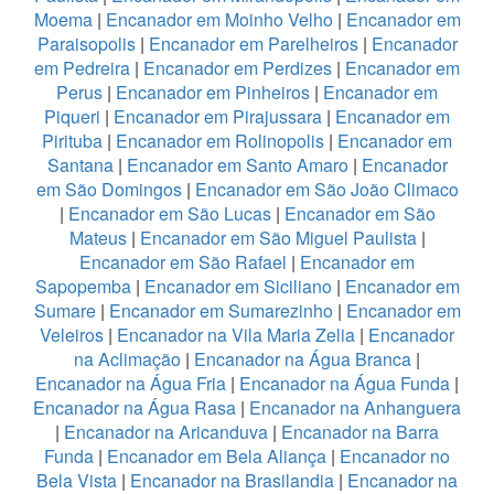
Moema
|
Encanador em Moinho Velho
|
Encanador em
Paraisopolis
|
Encanador em Parelheiros
|
Encanador
em Pedreira
|
Encanador em Perdizes
|
Encanador em
Perus
|
Encanador em Pinheiros
|
Encanador em
Piqueri
|
Encanador em Pirajussara
|
Encanador em
Pirituba
|
Encanador em Rolinopolis
|
Encanador em
Santana
|
Encanador em Santo Amaro
|
Encanador
em São Domingos
|
Encanador em São João Climaco
|
Encanador em São Lucas
|
Encanador em São
Mateus
|
Encanador em São Miguel Paulista
|
Encanador em São Rafael
|
Encanador em
Sapopemba
|
Encanador em Siciliano
|
Encanador em
Sumare
|
Encanador em Sumarezinho
|
Encanador em
Veleiros
|
Encanador na Vila Maria Zelia
|
Encanador
na Aclimação
|
Encanador na Água Branca
|
Encanador na Água Fria
|
Encanador na Água Funda
|
Encanador na Água Rasa
|
Encanador na Anhanguera
|
Encanador na Aricanduva
|
Encanador na Barra
Funda
|
Encanador em Bela Aliança
|
Encanador no
Bela Vista
|
Encanador na Brasilandia
|
Encanador na