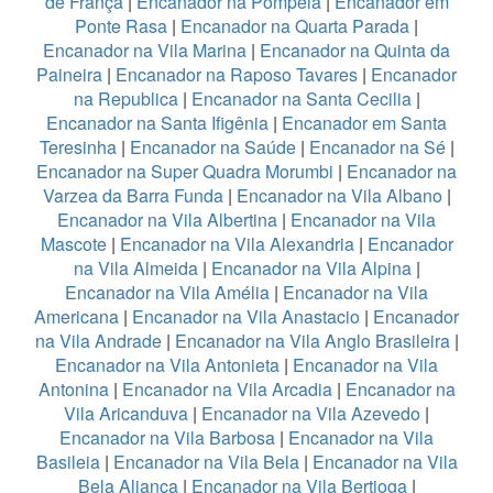
de França
|
Encanador na Pompeia
|
Encanador em
Ponte Rasa
|
Encanador na Quarta Parada
|
Encanador na Vila Marina
|
Encanador na Quinta da
Paineira
|
Encanador na Raposo Tavares
|
Encanador
na Republica
|
Encanador na Santa Cecilia
|
Encanador na Santa Ifigênia
|
Encanador em Santa
Teresinha
|
Encanador na Saúde
|
Encanador na Sé
|
Encanador na Super Quadra Morumbi
|
Encanador na
Varzea da Barra Funda
|
Encanador na Vila Albano
|
Encanador na Vila Albertina
|
Encanador na Vila
Mascote
|
Encanador na Vila Alexandria
|
Encanador
na Vila Almeida
|
Encanador na Vila Alpina
|
Encanador na Vila Amélia
|
Encanador na Vila
Americana
|
Encanador na Vila Anastacio
|
Encanador
na Vila Andrade
|
Encanador na Vila Anglo Brasileira
|
Encanador na Vila Antonieta
|
Encanador na Vila
Antonina
|
Encanador na Vila Arcadia
|
Encanador na
Vila Aricanduva
|
Encanador na Vila Azevedo
|
Encanador na Vila Barbosa
|
Encanador na Vila
Basileia
|
Encanador na Vila Bela
|
Encanador na Vila
Bela Aliança
|
Encanador na Vila Bertioga
|