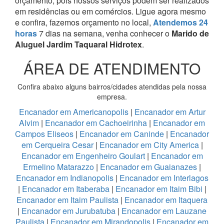
orçamento, pois nossos serviços podem ser realizados
em residências ou em comércios.
Ligue agora mesmo
e confira, fazemos orçamento no local,
Atendemos 24
horas
7 dias na semana, venha conhecer o
Marido de
Aluguel Jardim Taquaral Hidrotex
.
ÁREA DE ATENDIMENTO
Confira abaixo alguns bairros/cidades atendidas pela nossa
empresa.
Encanador em Americanopolis
|
Encanador em Artur
Alvim
|
Encanador em Cachoeirinha
|
Encanador em
Campos Eliseos
|
Encanador em Caninde
|
Encanador
em Cerqueira Cesar
|
Encanador em City America
|
Encanador em Engenheiro Goulart
|
Encanador em
Ermelino Matarazzo
|
Encanador em Guaianazes
|
Encanador em Indianopolis
|
Encanador em Interlagos
|
Encanador em Itaberaba
|
Encanador em Itaim Bibi
|
Encanador em Itaim Paulista
|
Encanador em Itaquera
|
Encanador em Jurubatuba
|
Encanador em Lauzane
Paulista
|
Encanador em Mirandopolis
|
Encanador em