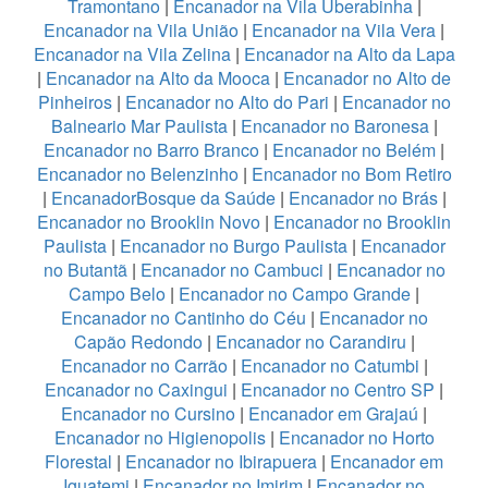
Tramontano
|
Encanador na Vila Uberabinha
|
Encanador na Vila União
|
Encanador na Vila Vera
|
Encanador na Vila Zelina
|
Encanador na Alto da Lapa
|
Encanador na Alto da Mooca
|
Encanador no Alto de
Pinheiros
|
Encanador no Alto do Pari
|
Encanador no
Balneario Mar Paulista
|
Encanador no Baronesa
|
Encanador no Barro Branco
|
Encanador no Belém
|
Encanador no Belenzinho
|
Encanador no Bom Retiro
|
EncanadorBosque da Saúde
|
Encanador no Brás
|
Encanador no Brooklin Novo
|
Encanador no Brooklin
Paulista
|
Encanador no Burgo Paulista
|
Encanador
no Butantã
|
Encanador no Cambuci
|
Encanador no
Campo Belo
|
Encanador no Campo Grande
|
Encanador no Cantinho do Céu
|
Encanador no
Capão Redondo
|
Encanador no Carandiru
|
Encanador no Carrão
|
Encanador no Catumbi
|
Encanador no Caxingui
|
Encanador no Centro SP
|
Encanador no Cursino
|
Encanador em Grajaú
|
Encanador no Higienopolis
|
Encanador no Horto
Florestal
|
Encanador no Ibirapuera
|
Encanador em
Iguatemi
|
Encanador no Imirim
|
Encanador no