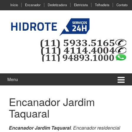
Ir
Pular
Início
Encanador
Dedetizadora
Eletricista
Telhadista
Contato
para
para
o
menu
Conteúdo
principal
Menu
Encanador Jardim
Taquaral
Encanador Jardim Taquaral
. Encanador residencial