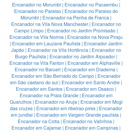
Encanador no Morumbi
|
Encanador no Pacaembu
|
Encanador no Paraiso
|
Encanador no Paraiso do
Morumbi
|
Encanador na Penha de Franca
|
Encanador na Vila Nova Manchester
|
Encanador no
Campo Limpo
|
Encanador no Jardim Promissão
|
Encanador na Vila Norma
|
Encanador na Nova Piraju
|
Encanador em Lauzane Paulista
|
Encanador Jardim
Japão
|
Encanador na Vila Hortência
|
Encanador no
Burgo Paulista
|
Encanador no Jardim Arpoador
|
Encanador na Vila Fanton
|
Encanador em Alphaville
|
Encanador no Barueri
|
Encanador em Diadema
|
Encanador em São Bernado do Campo
|
Encanador
em São caetano do sul
|
Encanador em Santo Andre
|
Encanador em Santos
|
Encanador em Osasco
|
Encanador na Praia Grande
|
Encanador em
Guarulhos
|
Encanador no Aruja
|
Encanador em Mogi
das cruzes
|
Encanador em ribeirao pires
|
Encanador
em jundiai
|
Encanador em Vargem Grande paulista
|
Encanador na Cotia
|
Encanador no Valinhos
|
Encanador em Cajamar
|
Encanador em Campinas
|