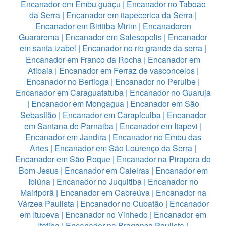
Encanador em Embu guaçu
|
Encanador no Taboao
da Serra
|
Encanador em itapecerica da Serra
|
Encanador em Biritiba Mirim
|
Encanadoren
Guararema
|
Encanador em Salesopolis
|
Encanador
em santa izabel
|
Encanador no rio grande da serra
|
Encanador em Franco da Rocha
|
Encanador em
Atibaia
|
Encanador em Ferraz de vasconcelos
|
Encanador no Bertioga
|
Encanador no Peruibe
|
Encanador em Caraguatatuba
|
Encanador no Guaruja
|
Encanador em Mongagua
|
Encanador em São
Sebastião
|
Encanador em Carapicuiba
|
Encanador
em Santana de Parnaiba
|
Encanador em Itapevi
|
Encanador em Jandira
|
Encanador no Embu das
Artes
|
Encanador em São Lourenço da Serra
|
Encanador em São Roque
|
Encanador na Pirapora do
Bom Jesus
|
Encanador em Caieiras
|
Encanador em
Ibiúna
|
Encanador no Juquitiba
|
Encanador no
Mairiporã
|
Encanador em Cabreúva
|
Encanador na
Várzea Paulista
|
Encanador no Cubatão
|
Encanador
em Itupeva
|
Encanador no Vinhedo
|
Encanador em
Itatiba
|
Encanador na Bragança Paulista
|