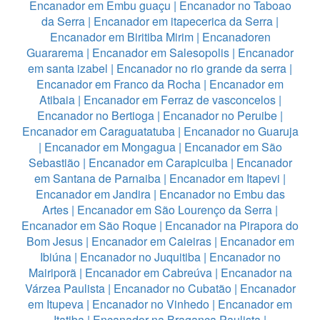
Encanador em Embu guaçu
|
Encanador no Taboao
da Serra
|
Encanador em itapecerica da Serra
|
Encanador em Biritiba Mirim
|
Encanadoren
Guararema
|
Encanador em Salesopolis
|
Encanador
em santa izabel
|
Encanador no rio grande da serra
|
Encanador em Franco da Rocha
|
Encanador em
Atibaia
|
Encanador em Ferraz de vasconcelos
|
Encanador no Bertioga
|
Encanador no Peruibe
|
Encanador em Caraguatatuba
|
Encanador no Guaruja
|
Encanador em Mongagua
|
Encanador em São
Sebastião
|
Encanador em Carapicuiba
|
Encanador
em Santana de Parnaiba
|
Encanador em Itapevi
|
Encanador em Jandira
|
Encanador no Embu das
Artes
|
Encanador em São Lourenço da Serra
|
Encanador em São Roque
|
Encanador na Pirapora do
Bom Jesus
|
Encanador em Caieiras
|
Encanador em
Ibiúna
|
Encanador no Juquitiba
|
Encanador no
Mairiporã
|
Encanador em Cabreúva
|
Encanador na
Várzea Paulista
|
Encanador no Cubatão
|
Encanador
em Itupeva
|
Encanador no Vinhedo
|
Encanador em
Itatiba
|
Encanador na Bragança Paulista
|