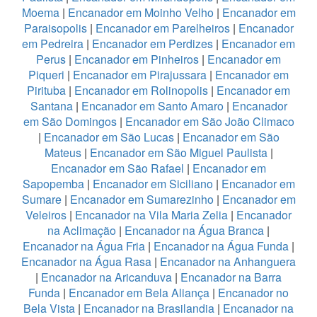
Moema
|
Encanador em Moinho Velho
|
Encanador em
Paraisopolis
|
Encanador em Parelheiros
|
Encanador
em Pedreira
|
Encanador em Perdizes
|
Encanador em
Perus
|
Encanador em Pinheiros
|
Encanador em
Piqueri
|
Encanador em Pirajussara
|
Encanador em
Pirituba
|
Encanador em Rolinopolis
|
Encanador em
Santana
|
Encanador em Santo Amaro
|
Encanador
em São Domingos
|
Encanador em São João Climaco
|
Encanador em São Lucas
|
Encanador em São
Mateus
|
Encanador em São Miguel Paulista
|
Encanador em São Rafael
|
Encanador em
Sapopemba
|
Encanador em Siciliano
|
Encanador em
Sumare
|
Encanador em Sumarezinho
|
Encanador em
Veleiros
|
Encanador na Vila Maria Zelia
|
Encanador
na Aclimação
|
Encanador na Água Branca
|
Encanador na Água Fria
|
Encanador na Água Funda
|
Encanador na Água Rasa
|
Encanador na Anhanguera
|
Encanador na Aricanduva
|
Encanador na Barra
Funda
|
Encanador em Bela Aliança
|
Encanador no
Bela Vista
|
Encanador na Brasilandia
|
Encanador na