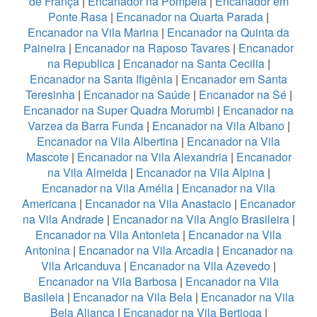
de França
|
Encanador na Pompeia
|
Encanador em
Ponte Rasa
|
Encanador na Quarta Parada
|
Encanador na Vila Marina
|
Encanador na Quinta da
Paineira
|
Encanador na Raposo Tavares
|
Encanador
na Republica
|
Encanador na Santa Cecilia
|
Encanador na Santa Ifigênia
|
Encanador em Santa
Teresinha
|
Encanador na Saúde
|
Encanador na Sé
|
Encanador na Super Quadra Morumbi
|
Encanador na
Varzea da Barra Funda
|
Encanador na Vila Albano
|
Encanador na Vila Albertina
|
Encanador na Vila
Mascote
|
Encanador na Vila Alexandria
|
Encanador
na Vila Almeida
|
Encanador na Vila Alpina
|
Encanador na Vila Amélia
|
Encanador na Vila
Americana
|
Encanador na Vila Anastacio
|
Encanador
na Vila Andrade
|
Encanador na Vila Anglo Brasileira
|
Encanador na Vila Antonieta
|
Encanador na Vila
Antonina
|
Encanador na Vila Arcadia
|
Encanador na
Vila Aricanduva
|
Encanador na Vila Azevedo
|
Encanador na Vila Barbosa
|
Encanador na Vila
Basileia
|
Encanador na Vila Bela
|
Encanador na Vila
Bela Aliança
|
Encanador na Vila Bertioga
|