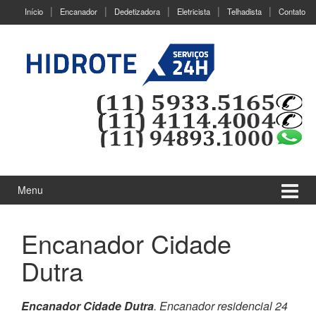
Ir
Pular
Início
Encanador
Dedetizadora
Eletricista
Telhadista
Contato
para
para
o
menu
Conteúdo
principal
Menu
Encanador Cidade
Dutra
Encanador Cidade Dutra
. Encanador residencial 24