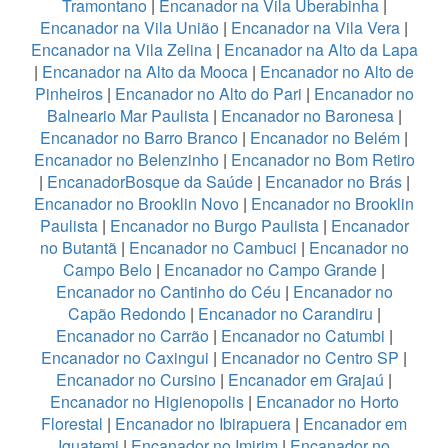
Tramontano
|
Encanador na Vila Uberabinha
|
Encanador na Vila União
|
Encanador na Vila Vera
|
Encanador na Vila Zelina
|
Encanador na Alto da Lapa
|
Encanador na Alto da Mooca
|
Encanador no Alto de
Pinheiros
|
Encanador no Alto do Pari
|
Encanador no
Balneario Mar Paulista
|
Encanador no Baronesa
|
Encanador no Barro Branco
|
Encanador no Belém
|
Encanador no Belenzinho
|
Encanador no Bom Retiro
|
EncanadorBosque da Saúde
|
Encanador no Brás
|
Encanador no Brooklin Novo
|
Encanador no Brooklin
Paulista
|
Encanador no Burgo Paulista
|
Encanador
no Butantã
|
Encanador no Cambuci
|
Encanador no
Campo Belo
|
Encanador no Campo Grande
|
Encanador no Cantinho do Céu
|
Encanador no
Capão Redondo
|
Encanador no Carandiru
|
Encanador no Carrão
|
Encanador no Catumbi
|
Encanador no Caxingui
|
Encanador no Centro SP
|
Encanador no Cursino
|
Encanador em Grajaú
|
Encanador no Higienopolis
|
Encanador no Horto
Florestal
|
Encanador no Ibirapuera
|
Encanador em
Iguatemi
|
Encanador no Imirim
|
Encanador no