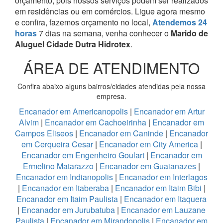
orçamento, pois nossos serviços podem ser realizados
em residências ou em comércios.
Ligue agora mesmo
e confira, fazemos orçamento no local,
Atendemos 24
horas
7 dias na semana, venha conhecer o
Marido de
Aluguel Cidade Dutra Hidrotex
.
ÁREA DE ATENDIMENTO
Confira abaixo alguns bairros/cidades atendidas pela nossa
empresa.
Encanador em Americanopolis
|
Encanador em Artur
Alvim
|
Encanador em Cachoeirinha
|
Encanador em
Campos Eliseos
|
Encanador em Caninde
|
Encanador
em Cerqueira Cesar
|
Encanador em City America
|
Encanador em Engenheiro Goulart
|
Encanador em
Ermelino Matarazzo
|
Encanador em Guaianazes
|
Encanador em Indianopolis
|
Encanador em Interlagos
|
Encanador em Itaberaba
|
Encanador em Itaim Bibi
|
Encanador em Itaim Paulista
|
Encanador em Itaquera
|
Encanador em Jurubatuba
|
Encanador em Lauzane
Paulista
|
Encanador em Mirandopolis
|
Encanador em