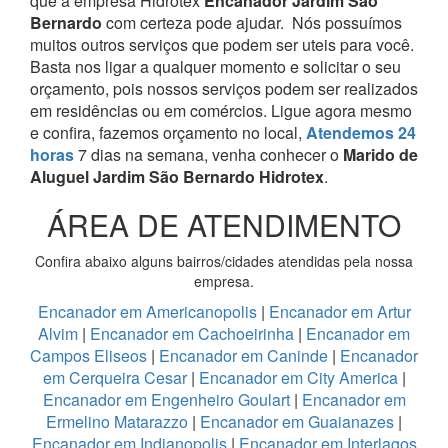
que a empresa Hidrotex
Encanador Jardim São
Bernardo
com certeza pode ajudar.
Nós possuímos
muitos outros serviços que podem ser uteis para você.
Basta nos ligar a qualquer momento e solicitar o seu
orçamento, pois nossos serviços podem ser realizados
em residências ou em comércios.
Ligue agora mesmo
e confira, fazemos orçamento no local,
Atendemos 24
horas
7 dias na semana, venha conhecer o
Marido de
Aluguel Jardim São Bernardo Hidrotex
.
ÁREA DE ATENDIMENTO
Confira abaixo alguns bairros/cidades atendidas pela nossa
empresa.
Encanador em Americanopolis
|
Encanador em Artur
Alvim
|
Encanador em Cachoeirinha
|
Encanador em
Campos Eliseos
|
Encanador em Caninde
|
Encanador
em Cerqueira Cesar
|
Encanador em City America
|
Encanador em Engenheiro Goulart
|
Encanador em
Ermelino Matarazzo
|
Encanador em Guaianazes
|
Encanador em Indianopolis
|
Encanador em Interlagos