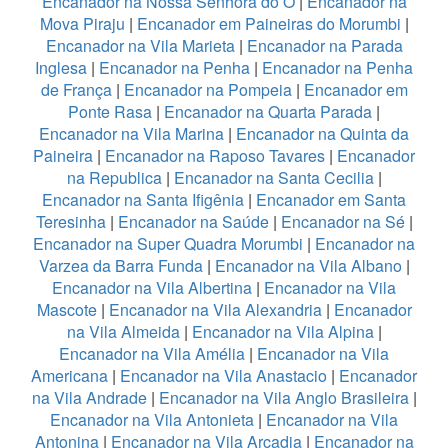
Encanador na Nossa Senhora do Ó
|
Encanador na
Mova Piraju
|
Encanador em Paineiras do Morumbi
|
Encanador na Vila Marieta
|
Encanador na Parada
Inglesa
|
Encanador na Penha
|
Encanador na Penha
de França
|
Encanador na Pompeia
|
Encanador em
Ponte Rasa
|
Encanador na Quarta Parada
|
Encanador na Vila Marina
|
Encanador na Quinta da
Paineira
|
Encanador na Raposo Tavares
|
Encanador
na Republica
|
Encanador na Santa Cecilia
|
Encanador na Santa Ifigênia
|
Encanador em Santa
Teresinha
|
Encanador na Saúde
|
Encanador na Sé
|
Encanador na Super Quadra Morumbi
|
Encanador na
Varzea da Barra Funda
|
Encanador na Vila Albano
|
Encanador na Vila Albertina
|
Encanador na Vila
Mascote
|
Encanador na Vila Alexandria
|
Encanador
na Vila Almeida
|
Encanador na Vila Alpina
|
Encanador na Vila Amélia
|
Encanador na Vila
Americana
|
Encanador na Vila Anastacio
|
Encanador
na Vila Andrade
|
Encanador na Vila Anglo Brasileira
|
Encanador na Vila Antonieta
|
Encanador na Vila
Antonina
|
Encanador na Vila Arcadia
|
Encanador na