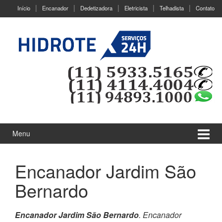
Ir
Pular
Início
Encanador
Dedetizadora
Eletricista
Telhadista
Contato
para
para
o
menu
Conteúdo
principal
Menu
Encanador Jardim São
Bernardo
Encanador Jardim São Bernardo
. Encanador