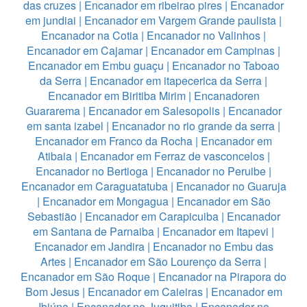
das cruzes
|
Encanador em ribeirao pires
|
Encanador
em jundiai
|
Encanador em Vargem Grande paulista
|
Encanador na Cotia
|
Encanador no Valinhos
|
Encanador em Cajamar
|
Encanador em Campinas
|
Encanador em Embu guaçu
|
Encanador no Taboao
da Serra
|
Encanador em itapecerica da Serra
|
Encanador em Biritiba Mirim
|
Encanadoren
Guararema
|
Encanador em Salesopolis
|
Encanador
em santa izabel
|
Encanador no rio grande da serra
|
Encanador em Franco da Rocha
|
Encanador em
Atibaia
|
Encanador em Ferraz de vasconcelos
|
Encanador no Bertioga
|
Encanador no Peruibe
|
Encanador em Caraguatatuba
|
Encanador no Guaruja
|
Encanador em Mongagua
|
Encanador em São
Sebastião
|
Encanador em Carapicuiba
|
Encanador
em Santana de Parnaiba
|
Encanador em Itapevi
|
Encanador em Jandira
|
Encanador no Embu das
Artes
|
Encanador em São Lourenço da Serra
|
Encanador em São Roque
|
Encanador na Pirapora do
Bom Jesus
|
Encanador em Caieiras
|
Encanador em
Ibiúna
|
Encanador no Juquitiba
|
Encanador no