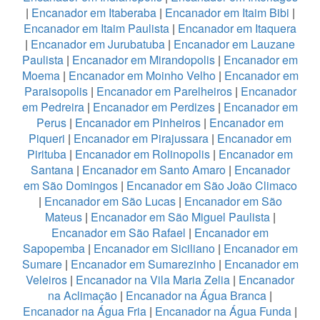
|
Encanador em Itaberaba
|
Encanador em Itaim Bibi
|
Encanador em Itaim Paulista
|
Encanador em Itaquera
|
Encanador em Jurubatuba
|
Encanador em Lauzane
Paulista
|
Encanador em Mirandopolis
|
Encanador em
Moema
|
Encanador em Moinho Velho
|
Encanador em
Paraisopolis
|
Encanador em Parelheiros
|
Encanador
em Pedreira
|
Encanador em Perdizes
|
Encanador em
Perus
|
Encanador em Pinheiros
|
Encanador em
Piqueri
|
Encanador em Pirajussara
|
Encanador em
Pirituba
|
Encanador em Rolinopolis
|
Encanador em
Santana
|
Encanador em Santo Amaro
|
Encanador
em São Domingos
|
Encanador em São João Climaco
|
Encanador em São Lucas
|
Encanador em São
Mateus
|
Encanador em São Miguel Paulista
|
Encanador em São Rafael
|
Encanador em
Sapopemba
|
Encanador em Siciliano
|
Encanador em
Sumare
|
Encanador em Sumarezinho
|
Encanador em
Veleiros
|
Encanador na Vila Maria Zelia
|
Encanador
na Aclimação
|
Encanador na Água Branca
|
Encanador na Água Fria
|
Encanador na Água Funda
|