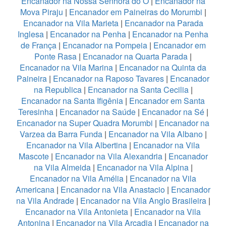
Encanador na Nossa Senhora do Ó
|
Encanador na
Mova Piraju
|
Encanador em Paineiras do Morumbi
|
Encanador na Vila Marieta
|
Encanador na Parada
Inglesa
|
Encanador na Penha
|
Encanador na Penha
de França
|
Encanador na Pompeia
|
Encanador em
Ponte Rasa
|
Encanador na Quarta Parada
|
Encanador na Vila Marina
|
Encanador na Quinta da
Paineira
|
Encanador na Raposo Tavares
|
Encanador
na Republica
|
Encanador na Santa Cecilia
|
Encanador na Santa Ifigênia
|
Encanador em Santa
Teresinha
|
Encanador na Saúde
|
Encanador na Sé
|
Encanador na Super Quadra Morumbi
|
Encanador na
Varzea da Barra Funda
|
Encanador na Vila Albano
|
Encanador na Vila Albertina
|
Encanador na Vila
Mascote
|
Encanador na Vila Alexandria
|
Encanador
na Vila Almeida
|
Encanador na Vila Alpina
|
Encanador na Vila Amélia
|
Encanador na Vila
Americana
|
Encanador na Vila Anastacio
|
Encanador
na Vila Andrade
|
Encanador na Vila Anglo Brasileira
|
Encanador na Vila Antonieta
|
Encanador na Vila
Antonina
|
Encanador na Vila Arcadia
|
Encanador na