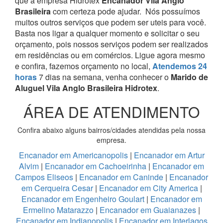
que a empresa Hidrotex
Encanador Vila Anglo
Brasileira
com certeza pode ajudar.
Nós possuímos
muitos outros serviços que podem ser uteis para você.
Basta nos ligar a qualquer momento e solicitar o seu
orçamento, pois nossos serviços podem ser realizados
em residências ou em comércios.
Ligue agora mesmo
e confira, fazemos orçamento no local,
Atendemos 24
horas
7 dias na semana, venha conhecer o
Marido de
Aluguel Vila Anglo Brasileira Hidrotex
.
ÁREA DE ATENDIMENTO
Confira abaixo alguns bairros/cidades atendidas pela nossa
empresa.
Encanador em Americanopolis
|
Encanador em Artur
Alvim
|
Encanador em Cachoeirinha
|
Encanador em
Campos Eliseos
|
Encanador em Caninde
|
Encanador
em Cerqueira Cesar
|
Encanador em City America
|
Encanador em Engenheiro Goulart
|
Encanador em
Ermelino Matarazzo
|
Encanador em Guaianazes
|
Encanador em Indianopolis
|
Encanador em Interlagos