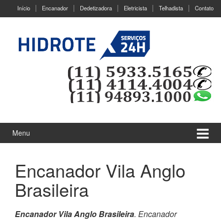
Ir
Pular
Início
Encanador
Dedetizadora
Eletricista
Telhadista
Contato
para
para
o
menu
Conteúdo
principal
Menu
Encanador Vila Anglo
Brasileira
Encanador Vila Anglo Brasileira
. Encanador