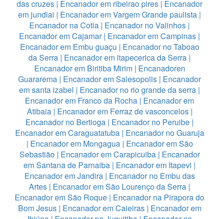
das cruzes
|
Encanador em ribeirao pires
|
Encanador
em jundiai
|
Encanador em Vargem Grande paulista
|
Encanador na Cotia
|
Encanador no Valinhos
|
Encanador em Cajamar
|
Encanador em Campinas
|
Encanador em Embu guaçu
|
Encanador no Taboao
da Serra
|
Encanador em itapecerica da Serra
|
Encanador em Biritiba Mirim
|
Encanadoren
Guararema
|
Encanador em Salesopolis
|
Encanador
em santa izabel
|
Encanador no rio grande da serra
|
Encanador em Franco da Rocha
|
Encanador em
Atibaia
|
Encanador em Ferraz de vasconcelos
|
Encanador no Bertioga
|
Encanador no Peruibe
|
Encanador em Caraguatatuba
|
Encanador no Guaruja
|
Encanador em Mongagua
|
Encanador em São
Sebastião
|
Encanador em Carapicuiba
|
Encanador
em Santana de Parnaiba
|
Encanador em Itapevi
|
Encanador em Jandira
|
Encanador no Embu das
Artes
|
Encanador em São Lourenço da Serra
|
Encanador em São Roque
|
Encanador na Pirapora do
Bom Jesus
|
Encanador em Caieiras
|
Encanador em
Ibiúna
|
Encanador no Juquitiba
|
Encanador no