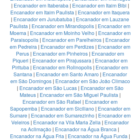
|
Encanador em Itaberaba
|
Encanador em Itaim Bibi
|
Encanador em Itaim Paulista
|
Encanador em Itaquera
|
Encanador em Jurubatuba
|
Encanador em Lauzane
Paulista
|
Encanador em Mirandopolis
|
Encanador em
Moema
|
Encanador em Moinho Velho
|
Encanador em
Paraisopolis
|
Encanador em Parelheiros
|
Encanador
em Pedreira
|
Encanador em Perdizes
|
Encanador em
Perus
|
Encanador em Pinheiros
|
Encanador em
Piqueri
|
Encanador em Pirajussara
|
Encanador em
Pirituba
|
Encanador em Rolinopolis
|
Encanador em
Santana
|
Encanador em Santo Amaro
|
Encanador
em São Domingos
|
Encanador em São João Climaco
|
Encanador em São Lucas
|
Encanador em São
Mateus
|
Encanador em São Miguel Paulista
|
Encanador em São Rafael
|
Encanador em
Sapopemba
|
Encanador em Siciliano
|
Encanador em
Sumare
|
Encanador em Sumarezinho
|
Encanador em
Veleiros
|
Encanador na Vila Maria Zelia
|
Encanador
na Aclimação
|
Encanador na Água Branca
|
Encanador na Água Fria
|
Encanador na Água Funda
|