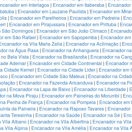
ncanador em Interlagos
|
Encanador em Itaberaba
|
Encanador 
batuba
|
Encanador em Lauzane Paulista
|
Encanador em Miran
lis
|
Encanador em Parelheiros
|
Encanador em Pedreira
|
Enc
eri
|
Encanador em Pirajussara
|
Encanador em Pirituba
|
Encan
m São Domingos
|
Encanador em São João Climaco
|
Encanado
or em São Rafael
|
Encanador em Sapopemba
|
Encanador em 
Encanador na Vila Maria Zelia
|
Encanador na Aclimação
|
Enca
dor na Água Rasa
|
Encanador na Anhanguera
|
Encanador na
no Bela Vista
|
Encanador na Brasilandia
|
Encanador na Cang
dade Ademar
|
Encanador em Cidade Continental
|
Encanador n
na Cidade Kemel
|
Encanador na Cidade Lider
|
Encanador em 
isco
|
Encanador em Cidade São Mateus
|
Encanador na Cidade
solação
|
Encanador na Fazenda Aricanduva
|
Encanador na Fr
apa
|
Encanador na Lapa de Baixo
|
Encanador na Liberdade
|
E
or na Mova Piraju
|
Encanador em Paineiras do Morumbi
|
Enca
 na Penha de França
|
Encanador na Pompeia
|
Encanador em 
inta da Paineira
|
Encanador na Raposo Tavares
|
Encanador 
anta Teresinha
|
Encanador na Saúde
|
Encanador na Sé
|
Enc
 Vila Albano
|
Encanador na Vila Albertina
|
Encanador na Vila
a Vila Alpina
|
Encanador na Vila Amélia
|
Encanador na Vila 