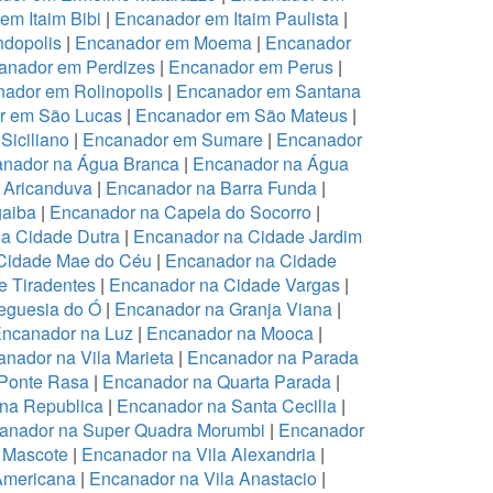
em Itaim Bibi
|
Encanador em Itaim Paulista
|
dopolis
|
Encanador em Moema
|
Encanador
anador em Perdizes
|
Encanador em Perus
|
ador em Rolinopolis
|
Encanador em Santana
r em São Lucas
|
Encanador em São Mateus
|
Siciliano
|
Encanador em Sumare
|
Encanador
nador na Água Branca
|
Encanador na Água
 Aricanduva
|
Encanador na Barra Funda
|
aiba
|
Encanador na Capela do Socorro
|
a Cidade Dutra
|
Encanador na Cidade Jardim
Cidade Mae do Céu
|
Encanador na Cidade
 Tiradentes
|
Encanador na Cidade Vargas
|
eguesia do Ó
|
Encanador na Granja Viana
|
ncanador na Luz
|
Encanador na Mooca
|
nador na Vila Marieta
|
Encanador na Parada
Ponte Rasa
|
Encanador na Quarta Parada
|
na Republica
|
Encanador na Santa Cecilia
|
anador na Super Quadra Morumbi
|
Encanador
 Mascote
|
Encanador na Vila Alexandria
|
Americana
|
Encanador na Vila Anastacio
|