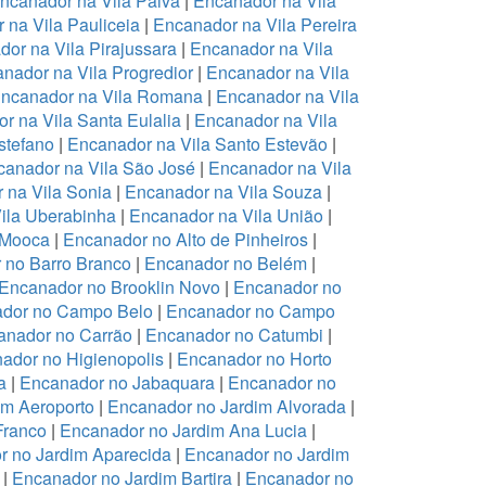
ncanador na Vila Paiva
|
Encanador na Vila
 na Vila Pauliceia
|
Encanador na Vila Pereira
or na Vila Pirajussara
|
Encanador na Vila
nador na Vila Progredior
|
Encanador na Vila
ncanador na Vila Romana
|
Encanador na Vila
r na Vila Santa Eulalia
|
Encanador na Vila
stefano
|
Encanador na Vila Santo Estevão
|
anador na Vila São José
|
Encanador na Vila
 na Vila Sonia
|
Encanador na Vila Souza
|
ila Uberabinha
|
Encanador na Vila União
|
 Mooca
|
Encanador no Alto de Pinheiros
|
 no Barro Branco
|
Encanador no Belém
|
Encanador no Brooklin Novo
|
Encanador no
dor no Campo Belo
|
Encanador no Campo
anador no Carrão
|
Encanador no Catumbi
|
ador no Higienopolis
|
Encanador no Horto
a
|
Encanador no Jabaquara
|
Encanador no
im Aeroporto
|
Encanador no Jardim Alvorada
|
Franco
|
Encanador no Jardim Ana Lucia
|
r no Jardim Aparecida
|
Encanador no Jardim
|
Encanador no Jardim Bartira
|
Encanador no