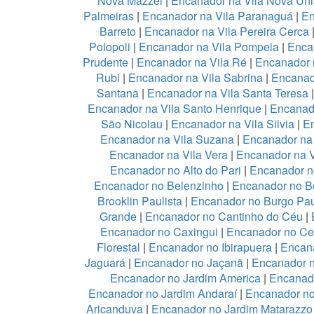
Nova Mazzei
|
Encanador na Vila Nova Un
Palmeiras
|
Encanador na Vila Paranaguá
|
En
Barreto
|
Encanador na Vila Pereira Cerca
Polopoli
|
Encanador na Vila Pompeia
|
Enca
Prudente
|
Encanador na Vila Ré
|
Encanador n
Rubi
|
Encanador na Vila Sabrina
|
Encanad
Santana
|
Encanador na Vila Santa Teresa
Encanador na Vila Santo Henrique
|
Encanado
São Nicolau
|
Encanador na Vila Silvia
|
En
Encanador na Vila Suzana
|
Encanador na 
Encanador na Vila Vera
|
Encanador na V
Encanador no Alto do Pari
|
Encanador no
Encanador no Belenzinho
|
Encanador no B
Brooklin Paulista
|
Encanador no Burgo Pau
Grande
|
Encanador no Cantinho do Céu
|
Encanador no Caxingui
|
Encanador no Ce
Florestal
|
Encanador no Ibirapuera
|
Encan
Jaguará
|
Encanador no Jaçanã
|
Encanador 
Encanador no Jardim America
|
Encanado
Encanador no Jardim Andaraí
|
Encanador no
Aricanduva
|
Encanador no Jardim Matarazzo