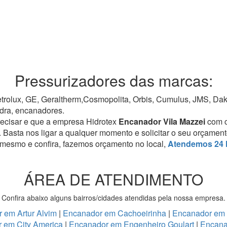
Pressurizadores das marcas:
rolux, GE, Geraltherm,Cosmopolita, Orbis, Cumulus, JMS, Dako,
dra, encanadores.
recisar e que a empresa Hidrotex
Encanador Vila Mazzei
com c
. Basta nos ligar a qualquer momento e solicitar o seu orçamen
 mesmo e confira, fazemos orçamento no local,
Atendemos 24 
ÁREA DE ATENDIMENTO
Confira abaixo alguns bairros/cidades atendidas pela nossa empresa.
 em Artur Alvim
|
Encanador em Cachoeirinha
|
Encanador em
 em City America
|
Encanador em Engenheiro Goulart
|
Encana