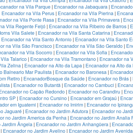
ião
|
Encanador na Vila Olimpia
|
Encanador na Vila Oratório
|
E
canador na Vila Parque
|
Encanador na Jabaquara
|
Encanador
|
Encanador na Vila Perus
|
Encanador na Vila Pierina
|
Encanad
nador na Vila Ponte Rasa
|
Encanador na Vila Primavera
|
Enca
a Vila Regente Feijó
|
Encanador na Vila Ribeiro de Barros
|
E
orns Vila Salete
|
Encanador na Vila Santa Catarina
|
Encanado
|
Encanador na Vila Santo Antonio
|
Encanador na Vila Santo E
r na Vila São Francisco
|
Encanador na Vila São Geraldo
|
Enc
canador na Vila Socorro
|
Encanador na Vila Sofia
|
Encanador
Vila Talarico
|
Encanador na Vila Tramontano
|
Encanador na V
ila Zelina
|
Encanador na Alto da Lapa
|
Encanador na Alto da
 Balneario Mar Paulista
|
Encanador no Baronesa
|
Encanador
om Retiro
|
EncanadorBosque da Saúde
|
Encanador no Brás
|
lista
|
Encanador no Butantã
|
Encanador no Cambuci
|
Encana
Encanador no Capão Redondo
|
Encanador no Carandiru
|
Enc
ntro SP
|
Encanador no Cursino
|
Encanador em Grajaú
|
Encan
ador em Iguatemi
|
Encanador no Imirim
|
Encanador no Ipirang
no Jaguaré
|
Encanador no Jardim Adutora
|
Encanador no Jard
r no Jardim America da Penha
|
Encanador no Jardim Analia 
 Jardim Ângela
|
Encanador no Jardim Anhangüera
|
Encanado
|
Encanador no Jardim Avelino
|
Encanador no Jardim Avenida