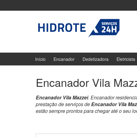
Ir
Pular
para
para
o
menu
Conteúdo
principal
Início
Encanador
Dedetizadora
Eletricista
Encanador Vila Maz
Encanador Vila Mazzei
. Encanador residenci
prestação de serviços de
Encanador Vila Maz
estão sempre prontos para chegar até o seu l