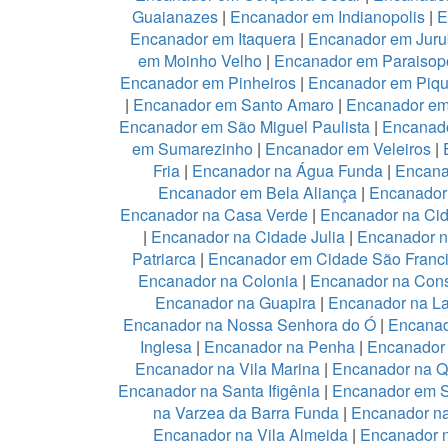
Guaianazes
|
Encanador em Indianopolis
|
E
Encanador em Itaquera
|
Encanador em Juru
em Moinho Velho
|
Encanador em Paraisopo
Encanador em Pinheiros
|
Encanador em Piqu
|
Encanador em Santo Amaro
|
Encanador e
Encanador em São Miguel Paulista
|
Encanad
em Sumarezinho
|
Encanador em Veleiros
|
Fria
|
Encanador na Água Funda
|
Encana
Encanador em Bela Aliança
|
Encanador 
Encanador na Casa Verde
|
Encanador na Ci
|
Encanador na Cidade Julia
|
Encanador 
Patriarca
|
Encanador em Cidade São Franc
Encanador na Colonia
|
Encanador na Con
Encanador na Guapira
|
Encanador na L
Encanador na Nossa Senhora do Ó
|
Encanad
Inglesa
|
Encanador na Penha
|
Encanador
Encanador na Vila Marina
|
Encanador na Qu
Encanador na Santa Ifigênia
|
Encanador em S
na Varzea da Barra Funda
|
Encanador na
Encanador na Vila Almeida
|
Encanador n