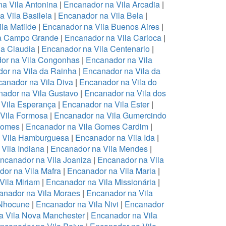
a Vila Antonina
|
Encanador na Vila Arcadia
|
 Vila Basileia
|
Encanador na Vila Bela
|
la Matilde
|
Encanador na Vila Buenos Aires
|
la Campo Grande
|
Encanador na Vila Carioca
|
la Claudia
|
Encanador na Vila Centenario
|
or na Vila Congonhas
|
Encanador na Vila
or na Vila da Rainha
|
Encanador na Vila da
anador na Vila Diva
|
Encanador na Vila do
ador na Vila Gustavo
|
Encanador na Vila dos
 Vila Esperança
|
Encanador na Vila Ester
|
Vila Formosa
|
Encanador na Vila Gumercindo
Gomes
|
Encanador na Vila Gomes Cardim
|
 Vila Hamburguesa
|
Encanador na Vila Ida
|
Vila Indiana
|
Encanador na Vila Mendes
|
ncanador na Vila Joaniza
|
Encanador na Vila
or na Vila Mafra
|
Encanador na Vila Maria
|
Vila Miriam
|
Encanador na Vila Missionária
|
anador na Vila Moraes
|
Encanador na Vila
 Nhocune
|
Encanador na Vila Nivi
|
Encanador
a Vila Nova Manchester
|
Encanador na Vila