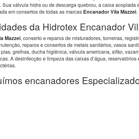
 Sua válvula hidra ou de descarga quebrou, a caixa acoplada es
zada em consertos de todas as marcas
Encanador Vila Mazzei
.
idades da Hidrotex Encanador Vi
la Mazzei
, conserto e reparos de misturadores, torneiras, regi
enção, reparos e consertos de metais sanitários, vasos sanitár
pias, grelhas, ducha higiênica, válvula americana, sifão, vazam
icas. A desinfecção e limpeza das caixas d’água, reservatórios e
térias.
ímos encanadores Especializad