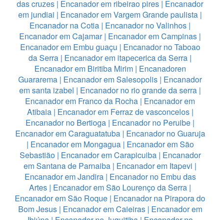
das cruzes
|
Encanador em ribeirao pires
|
Encanador
em jundiai
|
Encanador em Vargem Grande paulista
|
Encanador na Cotia
|
Encanador no Valinhos
|
Encanador em Cajamar
|
Encanador em Campinas
|
Encanador em Embu guaçu
|
Encanador no Taboao
da Serra
|
Encanador em itapecerica da Serra
|
Encanador em Biritiba Mirim
|
Encanadoren
Guararema
|
Encanador em Salesopolis
|
Encanador
em santa izabel
|
Encanador no rio grande da serra
|
Encanador em Franco da Rocha
|
Encanador em
Atibaia
|
Encanador em Ferraz de vasconcelos
|
Encanador no Bertioga
|
Encanador no Peruibe
|
Encanador em Caraguatatuba
|
Encanador no Guaruja
|
Encanador em Mongagua
|
Encanador em São
Sebastião
|
Encanador em Carapicuiba
|
Encanador
em Santana de Parnaiba
|
Encanador em Itapevi
|
Encanador em Jandira
|
Encanador no Embu das
Artes
|
Encanador em São Lourenço da Serra
|
Encanador em São Roque
|
Encanador na Pirapora do
Bom Jesus
|
Encanador em Caieiras
|
Encanador em
Ibiúna
|
Encanador no Juquitiba
|
Encanador no