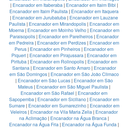
|
Encanador em Itaberaba
|
Encanador em Itaim Bibi
|
Encanador em Itaim Paulista
|
Encanador em Itaquera
|
Encanador em Jurubatuba
|
Encanador em Lauzane
Paulista
|
Encanador em Mirandopolis
|
Encanador em
Moema
|
Encanador em Moinho Velho
|
Encanador em
Paraisopolis
|
Encanador em Parelheiros
|
Encanador
em Pedreira
|
Encanador em Perdizes
|
Encanador em
Perus
|
Encanador em Pinheiros
|
Encanador em
Piqueri
|
Encanador em Pirajussara
|
Encanador em
Pirituba
|
Encanador em Rolinopolis
|
Encanador em
Santana
|
Encanador em Santo Amaro
|
Encanador
em São Domingos
|
Encanador em São João Climaco
|
Encanador em São Lucas
|
Encanador em São
Mateus
|
Encanador em São Miguel Paulista
|
Encanador em São Rafael
|
Encanador em
Sapopemba
|
Encanador em Siciliano
|
Encanador em
Sumare
|
Encanador em Sumarezinho
|
Encanador em
Veleiros
|
Encanador na Vila Maria Zelia
|
Encanador
na Aclimação
|
Encanador na Água Branca
|
Encanador na Água Fria
|
Encanador na Água Funda
|