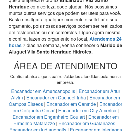
que a empresa Hidrotex
Encanador Vila Santo
Henrique
com certeza pode ajudar.
Nós possuímos
muitos outros serviços que podem ser uteis para você.
Basta nos ligar a qualquer momento e solicitar o seu
orçamento, pois nossos serviços podem ser realizados
em residências ou em comércios.
Ligue agora mesmo
e confira, fazemos orçamento no local,
Atendemos 24
horas
7 dias na semana, venha conhecer o
Marido de
Aluguel Vila Santo Henrique Hidrotex
.
ÁREA DE ATENDIMENTO
Confira abaixo alguns bairros/cidades atendidas pela nossa
empresa.
Encanador em Americanopolis
|
Encanador em Artur
Alvim
|
Encanador em Cachoeirinha
|
Encanador em
Campos Eliseos
|
Encanador em Caninde
|
Encanador
em Cerqueira Cesar
|
Encanador em City America
|
Encanador em Engenheiro Goulart
|
Encanador em
Ermelino Matarazzo
|
Encanador em Guaianazes
|
Encanador em Indianopolis
|
Encanador em Interlagos