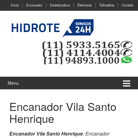
Ir
Pular
Início
Encanador
Dedetizadora
Eletricista
Telhadista
Contato
para
para
o
menu
Conteúdo
principal
Menu
Encanador Vila Santo
Henrique
Encanador Vila Santo Henrique
. Encanador