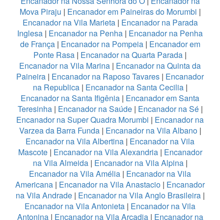
Encanador na Nossa Senhora do Ó
|
Encanador na
Mova Piraju
|
Encanador em Paineiras do Morumbi
|
Encanador na Vila Marieta
|
Encanador na Parada
Inglesa
|
Encanador na Penha
|
Encanador na Penha
de França
|
Encanador na Pompeia
|
Encanador em
Ponte Rasa
|
Encanador na Quarta Parada
|
Encanador na Vila Marina
|
Encanador na Quinta da
Paineira
|
Encanador na Raposo Tavares
|
Encanador
na Republica
|
Encanador na Santa Cecilia
|
Encanador na Santa Ifigênia
|
Encanador em Santa
Teresinha
|
Encanador na Saúde
|
Encanador na Sé
|
Encanador na Super Quadra Morumbi
|
Encanador na
Varzea da Barra Funda
|
Encanador na Vila Albano
|
Encanador na Vila Albertina
|
Encanador na Vila
Mascote
|
Encanador na Vila Alexandria
|
Encanador
na Vila Almeida
|
Encanador na Vila Alpina
|
Encanador na Vila Amélia
|
Encanador na Vila
Americana
|
Encanador na Vila Anastacio
|
Encanador
na Vila Andrade
|
Encanador na Vila Anglo Brasileira
|
Encanador na Vila Antonieta
|
Encanador na Vila
Antonina
|
Encanador na Vila Arcadia
|
Encanador na