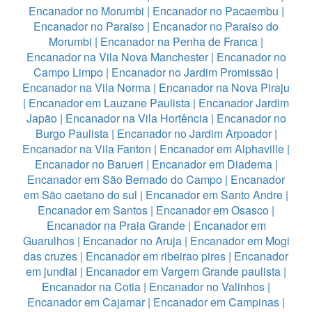
Encanador no Morumbi
|
Encanador no Pacaembu
|
Encanador no Paraiso
|
Encanador no Paraiso do
Morumbi
|
Encanador na Penha de Franca
|
Encanador na Vila Nova Manchester
|
Encanador no
Campo Limpo
|
Encanador no Jardim Promissão
|
Encanador na Vila Norma
|
Encanador na Nova Piraju
|
Encanador em Lauzane Paulista
|
Encanador Jardim
Japão
|
Encanador na Vila Hortência
|
Encanador no
Burgo Paulista
|
Encanador no Jardim Arpoador
|
Encanador na Vila Fanton
|
Encanador em Alphaville
|
Encanador no Barueri
|
Encanador em Diadema
|
Encanador em São Bernado do Campo
|
Encanador
em São caetano do sul
|
Encanador em Santo Andre
|
Encanador em Santos
|
Encanador em Osasco
|
Encanador na Praia Grande
|
Encanador em
Guarulhos
|
Encanador no Aruja
|
Encanador em Mogi
das cruzes
|
Encanador em ribeirao pires
|
Encanador
em jundiai
|
Encanador em Vargem Grande paulista
|
Encanador na Cotia
|
Encanador no Valinhos
|
Encanador em Cajamar
|
Encanador em Campinas
|