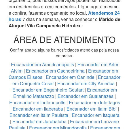
orçamento, pois nossos serviços podem ser realizados
em residências ou em comércios.
Ligue agora mesmo
e confira, fazemos orçamento no local,
Atendemos 24
horas
7 dias na semana, venha conhecer o
Marido de
Aluguel Vila Campanela Hidrotex
.
ÁREA DE ATENDIMENTO
Confira abaixo alguns bairros/cidades atendidas pela nossa
empresa.
Encanador em Americanopolis
|
Encanador em Artur
Alvim
|
Encanador em Cachoeirinha
|
Encanador em
Campos Eliseos
|
Encanador em Caninde
|
Encanador
em Cerqueira Cesar
|
Encanador em City America
|
Encanador em Engenheiro Goulart
|
Encanador em
Ermelino Matarazzo
|
Encanador em Guaianazes
|
Encanador em Indianopolis
|
Encanador em Interlagos
|
Encanador em Itaberaba
|
Encanador em Itaim Bibi
|
Encanador em Itaim Paulista
|
Encanador em Itaquera
|
Encanador em Jurubatuba
|
Encanador em Lauzane
Paulista
|
Encanador em Mirandopolis
|
Encanador em