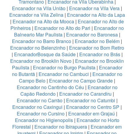
Tramontano
|
Encanador na Vila Uberabinha
|
Encanador na Vila União
|
Encanador na Vila Vera
|
Encanador na Vila Zelina
|
Encanador na Alto da Lapa
|
Encanador na Alto da Mooca
|
Encanador no Alto de
Pinheiros
|
Encanador no Alto do Pari
|
Encanador no
Balneario Mar Paulista
|
Encanador no Baronesa
|
Encanador no Barro Branco
|
Encanador no Belém
|
Encanador no Belenzinho
|
Encanador no Bom Retiro
|
EncanadorBosque da Saúde
|
Encanador no Brás
|
Encanador no Brooklin Novo
|
Encanador no Brooklin
Paulista
|
Encanador no Burgo Paulista
|
Encanador
no Butantã
|
Encanador no Cambuci
|
Encanador no
Campo Belo
|
Encanador no Campo Grande
|
Encanador no Cantinho do Céu
|
Encanador no
Capão Redondo
|
Encanador no Carandiru
|
Encanador no Carrão
|
Encanador no Catumbi
|
Encanador no Caxingui
|
Encanador no Centro SP
|
Encanador no Cursino
|
Encanador em Grajaú
|
Encanador no Higienopolis
|
Encanador no Horto
Florestal
|
Encanador no Ibirapuera
|
Encanador em
Iguatemi
|
Encanador no Imirim
|
Encanador no