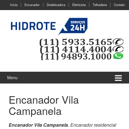
Ir
Pular
Início
Encanador
Dedetizadora
Eletricista
Telhadista
Contato
para
para
o
menu
Conteúdo
principal
Menu
Encanador Vila
Campanela
Encanador Vila Campanela
. Encanador residencial