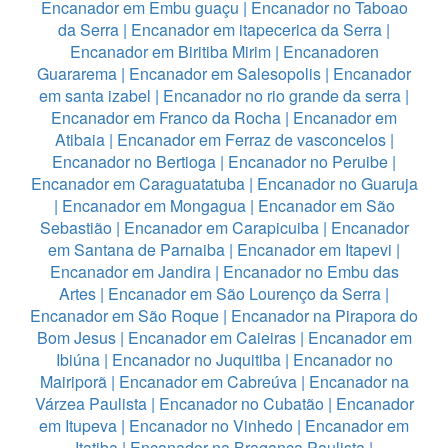
Encanador em Embu guaçu
|
Encanador no Taboao
da Serra
|
Encanador em itapecerica da Serra
|
Encanador em Biritiba Mirim
|
Encanadoren
Guararema
|
Encanador em Salesopolis
|
Encanador
em santa izabel
|
Encanador no rio grande da serra
|
Encanador em Franco da Rocha
|
Encanador em
Atibaia
|
Encanador em Ferraz de vasconcelos
|
Encanador no Bertioga
|
Encanador no Peruibe
|
Encanador em Caraguatatuba
|
Encanador no Guaruja
|
Encanador em Mongagua
|
Encanador em São
Sebastião
|
Encanador em Carapicuiba
|
Encanador
em Santana de Parnaiba
|
Encanador em Itapevi
|
Encanador em Jandira
|
Encanador no Embu das
Artes
|
Encanador em São Lourenço da Serra
|
Encanador em São Roque
|
Encanador na Pirapora do
Bom Jesus
|
Encanador em Caieiras
|
Encanador em
Ibiúna
|
Encanador no Juquitiba
|
Encanador no
Mairiporã
|
Encanador em Cabreúva
|
Encanador na
Várzea Paulista
|
Encanador no Cubatão
|
Encanador
em Itupeva
|
Encanador no Vinhedo
|
Encanador em
Itatiba
|
Encanador na Bragança Paulista
|