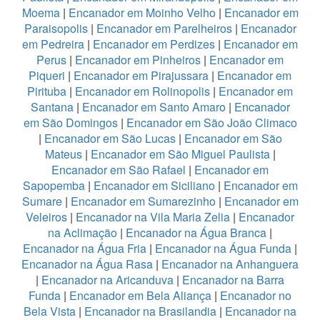
Moema
|
Encanador em Moinho Velho
|
Encanador em
Paraisopolis
|
Encanador em Parelheiros
|
Encanador
em Pedreira
|
Encanador em Perdizes
|
Encanador em
Perus
|
Encanador em Pinheiros
|
Encanador em
Piqueri
|
Encanador em Pirajussara
|
Encanador em
Pirituba
|
Encanador em Rolinopolis
|
Encanador em
Santana
|
Encanador em Santo Amaro
|
Encanador
em São Domingos
|
Encanador em São João Climaco
|
Encanador em São Lucas
|
Encanador em São
Mateus
|
Encanador em São Miguel Paulista
|
Encanador em São Rafael
|
Encanador em
Sapopemba
|
Encanador em Siciliano
|
Encanador em
Sumare
|
Encanador em Sumarezinho
|
Encanador em
Veleiros
|
Encanador na Vila Maria Zelia
|
Encanador
na Aclimação
|
Encanador na Água Branca
|
Encanador na Água Fria
|
Encanador na Água Funda
|
Encanador na Água Rasa
|
Encanador na Anhanguera
|
Encanador na Aricanduva
|
Encanador na Barra
Funda
|
Encanador em Bela Aliança
|
Encanador no
Bela Vista
|
Encanador na Brasilandia
|
Encanador na