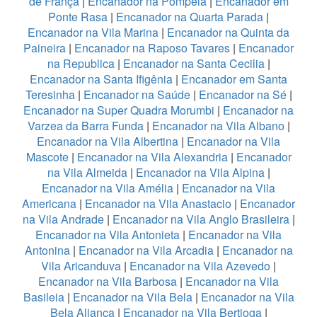
de França
|
Encanador na Pompeia
|
Encanador em
Ponte Rasa
|
Encanador na Quarta Parada
|
Encanador na Vila Marina
|
Encanador na Quinta da
Paineira
|
Encanador na Raposo Tavares
|
Encanador
na Republica
|
Encanador na Santa Cecilia
|
Encanador na Santa Ifigênia
|
Encanador em Santa
Teresinha
|
Encanador na Saúde
|
Encanador na Sé
|
Encanador na Super Quadra Morumbi
|
Encanador na
Varzea da Barra Funda
|
Encanador na Vila Albano
|
Encanador na Vila Albertina
|
Encanador na Vila
Mascote
|
Encanador na Vila Alexandria
|
Encanador
na Vila Almeida
|
Encanador na Vila Alpina
|
Encanador na Vila Amélia
|
Encanador na Vila
Americana
|
Encanador na Vila Anastacio
|
Encanador
na Vila Andrade
|
Encanador na Vila Anglo Brasileira
|
Encanador na Vila Antonieta
|
Encanador na Vila
Antonina
|
Encanador na Vila Arcadia
|
Encanador na
Vila Aricanduva
|
Encanador na Vila Azevedo
|
Encanador na Vila Barbosa
|
Encanador na Vila
Basileia
|
Encanador na Vila Bela
|
Encanador na Vila
Bela Aliança
|
Encanador na Vila Bertioga
|