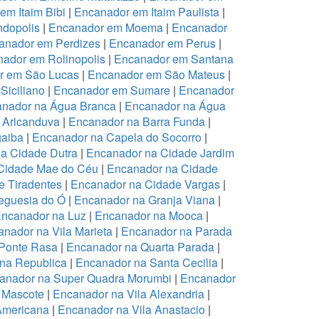
em Itaim Bibi
|
Encanador em Itaim Paulista
|
dopolis
|
Encanador em Moema
|
Encanador
anador em Perdizes
|
Encanador em Perus
|
ador em Rolinopolis
|
Encanador em Santana
r em São Lucas
|
Encanador em São Mateus
|
Siciliano
|
Encanador em Sumare
|
Encanador
nador na Água Branca
|
Encanador na Água
 Aricanduva
|
Encanador na Barra Funda
|
aiba
|
Encanador na Capela do Socorro
|
a Cidade Dutra
|
Encanador na Cidade Jardim
Cidade Mae do Céu
|
Encanador na Cidade
 Tiradentes
|
Encanador na Cidade Vargas
|
eguesia do Ó
|
Encanador na Granja Viana
|
ncanador na Luz
|
Encanador na Mooca
|
nador na Vila Marieta
|
Encanador na Parada
Ponte Rasa
|
Encanador na Quarta Parada
|
na Republica
|
Encanador na Santa Cecilia
|
anador na Super Quadra Morumbi
|
Encanador
 Mascote
|
Encanador na Vila Alexandria
|
Americana
|
Encanador na Vila Anastacio
|