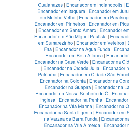
Guaianazes
|
Encanador em Indianopolis
|
E
Encanador em Itaquera
|
Encanador em Juru
em Moinho Velho
|
Encanador em Paraisopo
Encanador em Pinheiros
|
Encanador em Piqu
|
Encanador em Santo Amaro
|
Encanador e
Encanador em São Miguel Paulista
|
Encanad
em Sumarezinho
|
Encanador em Veleiros
|
Fria
|
Encanador na Água Funda
|
Encana
Encanador em Bela Aliança
|
Encanador 
Encanador na Casa Verde
|
Encanador na Ci
|
Encanador na Cidade Julia
|
Encanador 
Patriarca
|
Encanador em Cidade São Franc
Encanador na Colonia
|
Encanador na Con
Encanador na Guapira
|
Encanador na L
Encanador na Nossa Senhora do Ó
|
Encanad
Inglesa
|
Encanador na Penha
|
Encanador
Encanador na Vila Marina
|
Encanador na Qu
Encanador na Santa Ifigênia
|
Encanador em S
na Varzea da Barra Funda
|
Encanador na
Encanador na Vila Almeida
|
Encanador n