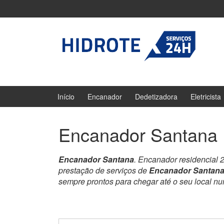
Ir
Pular
para
para
o
menu
Conteúdo
principal
Início
Encanador
Dedetizadora
Eletricista
Encanador Santana
Encanador Santana
. Encanador residencial 
prestação de serviços de
Encanador Santan
sempre prontos para chegar até o seu local n