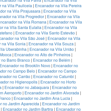
ncanador na Vila Paiva
|
Encanador na Vila
 na Vila Pauliceia
|
Encanador na Vila Pereira
or na Vila Pirajussara
|
Encanador na Vila
nador na Vila Progredior
|
Encanador na Vila
ncanador na Vila Romana
|
Encanador na Vila
r na Vila Santa Eulalia
|
Encanador na Vila
stefano
|
Encanador na Vila Santo Estevão
|
anador na Vila São José
|
Encanador na Vila
 na Vila Sonia
|
Encanador na Vila Souza
|
ila Uberabinha
|
Encanador na Vila União
|
 Mooca
|
Encanador no Alto de Pinheiros
|
 no Barro Branco
|
Encanador no Belém
|
Encanador no Brooklin Novo
|
Encanador no
dor no Campo Belo
|
Encanador no Campo
anador no Carrão
|
Encanador no Catumbi
|
ador no Higienopolis
|
Encanador no Horto
a
|
Encanador no Jabaquara
|
Encanador no
im Aeroporto
|
Encanador no Jardim Alvorada
|
Franco
|
Encanador no Jardim Ana Lucia
|
r no Jardim Aparecida
|
Encanador no Jardim
|
Encanador no Jardim Bartira
|
Encanador no