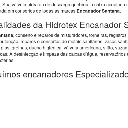
 Sua válvula hidra ou de descarga quebrou, a caixa acoplada es
zada em consertos de todas as marcas
Encanador Santana
.
alidades da Hidrotex Encanador 
antana
, conserto e reparos de misturadores, torneiras, regist
enção, reparos e consertos de metais sanitários, vasos sanitár
pias, grelhas, ducha higiênica, válvula americana, sifão, vazam
icas. A desinfecção e limpeza das caixas d’água, reservatórios e
térias.
ímos encanadores Especializad