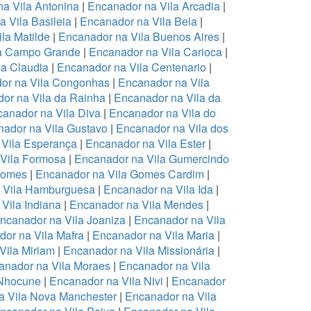
a Vila Antonina
|
Encanador na Vila Arcadia
|
 Vila Basileia
|
Encanador na Vila Bela
|
la Matilde
|
Encanador na Vila Buenos Aires
|
la Campo Grande
|
Encanador na Vila Carioca
|
la Claudia
|
Encanador na Vila Centenario
|
or na Vila Congonhas
|
Encanador na Vila
or na Vila da Rainha
|
Encanador na Vila da
anador na Vila Diva
|
Encanador na Vila do
ador na Vila Gustavo
|
Encanador na Vila dos
 Vila Esperança
|
Encanador na Vila Ester
|
Vila Formosa
|
Encanador na Vila Gumercindo
Gomes
|
Encanador na Vila Gomes Cardim
|
 Vila Hamburguesa
|
Encanador na Vila Ida
|
Vila Indiana
|
Encanador na Vila Mendes
|
ncanador na Vila Joaniza
|
Encanador na Vila
or na Vila Mafra
|
Encanador na Vila Maria
|
Vila Miriam
|
Encanador na Vila Missionária
|
anador na Vila Moraes
|
Encanador na Vila
 Nhocune
|
Encanador na Vila Nivi
|
Encanador
a Vila Nova Manchester
|
Encanador na Vila