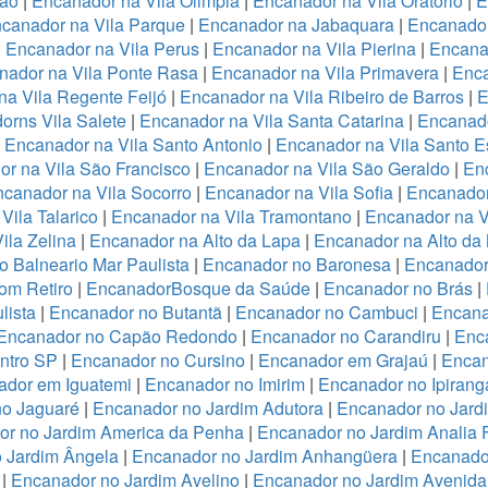
ião
|
Encanador na Vila Olimpia
|
Encanador na Vila Oratório
|
E
canador na Vila Parque
|
Encanador na Jabaquara
|
Encanador
|
Encanador na Vila Perus
|
Encanador na Vila Pierina
|
Encanad
nador na Vila Ponte Rasa
|
Encanador na Vila Primavera
|
Enca
a Vila Regente Feijó
|
Encanador na Vila Ribeiro de Barros
|
E
orns Vila Salete
|
Encanador na Vila Santa Catarina
|
Encanado
|
Encanador na Vila Santo Antonio
|
Encanador na Vila Santo E
r na Vila São Francisco
|
Encanador na Vila São Geraldo
|
Enc
canador na Vila Socorro
|
Encanador na Vila Sofia
|
Encanador
Vila Talarico
|
Encanador na Vila Tramontano
|
Encanador na V
ila Zelina
|
Encanador na Alto da Lapa
|
Encanador na Alto da
 Balneario Mar Paulista
|
Encanador no Baronesa
|
Encanador
om Retiro
|
EncanadorBosque da Saúde
|
Encanador no Brás
|
lista
|
Encanador no Butantã
|
Encanador no Cambuci
|
Encana
Encanador no Capão Redondo
|
Encanador no Carandiru
|
Enc
ntro SP
|
Encanador no Cursino
|
Encanador em Grajaú
|
Encan
ador em Iguatemi
|
Encanador no Imirim
|
Encanador no Ipirang
no Jaguaré
|
Encanador no Jardim Adutora
|
Encanador no Jard
r no Jardim America da Penha
|
Encanador no Jardim Analia 
 Jardim Ângela
|
Encanador no Jardim Anhangüera
|
Encanado
|
Encanador no Jardim Avelino
|
Encanador no Jardim Avenida