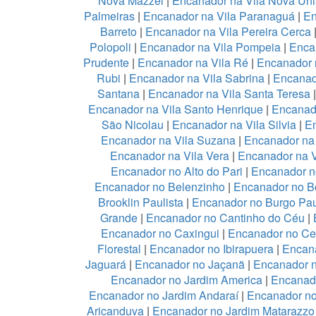
Nova Mazzei
|
Encanador na Vila Nova Un
Palmeiras
|
Encanador na Vila Paranaguá
|
En
Barreto
|
Encanador na Vila Pereira Cerca
Polopoli
|
Encanador na Vila Pompeia
|
Enca
Prudente
|
Encanador na Vila Ré
|
Encanador n
Rubi
|
Encanador na Vila Sabrina
|
Encanad
Santana
|
Encanador na Vila Santa Teresa
Encanador na Vila Santo Henrique
|
Encanado
São Nicolau
|
Encanador na Vila Silvia
|
En
Encanador na Vila Suzana
|
Encanador na 
Encanador na Vila Vera
|
Encanador na V
Encanador no Alto do Pari
|
Encanador no
Encanador no Belenzinho
|
Encanador no B
Brooklin Paulista
|
Encanador no Burgo Pau
Grande
|
Encanador no Cantinho do Céu
|
Encanador no Caxingui
|
Encanador no Ce
Florestal
|
Encanador no Ibirapuera
|
Encan
Jaguará
|
Encanador no Jaçanã
|
Encanador 
Encanador no Jardim America
|
Encanado
Encanador no Jardim Andaraí
|
Encanador no
Aricanduva
|
Encanador no Jardim Matarazzo