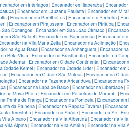
ncanador em Interlagos
|
Encanador em Itaberaba
|
Encanador 
batuba
|
Encanador em Lauzane Paulista
|
Encanador em Miran
lis
|
Encanador em Parelheiros
|
Encanador em Pedreira
|
Enc
eri
|
Encanador em Pirajussara
|
Encanador em Pirituba
|
Encan
m São Domingos
|
Encanador em São João Climaco
|
Encanado
or em São Rafael
|
Encanador em Sapopemba
|
Encanador em 
Encanador na Vila Maria Zelia
|
Encanador na Aclimação
|
Enca
dor na Água Rasa
|
Encanador na Anhanguera
|
Encanador na
no Bela Vista
|
Encanador na Brasilandia
|
Encanador na Cang
dade Ademar
|
Encanador em Cidade Continental
|
Encanador n
na Cidade Kemel
|
Encanador na Cidade Lider
|
Encanador em 
isco
|
Encanador em Cidade São Mateus
|
Encanador na Cidade
solação
|
Encanador na Fazenda Aricanduva
|
Encanador na Fr
apa
|
Encanador na Lapa de Baixo
|
Encanador na Liberdade
|
E
or na Mova Piraju
|
Encanador em Paineiras do Morumbi
|
Enca
 na Penha de França
|
Encanador na Pompeia
|
Encanador em 
inta da Paineira
|
Encanador na Raposo Tavares
|
Encanador 
anta Teresinha
|
Encanador na Saúde
|
Encanador na Sé
|
Enc
 Vila Albano
|
Encanador na Vila Albertina
|
Encanador na Vila
a Vila Alpina
|
Encanador na Vila Amélia
|
Encanador na Vila 