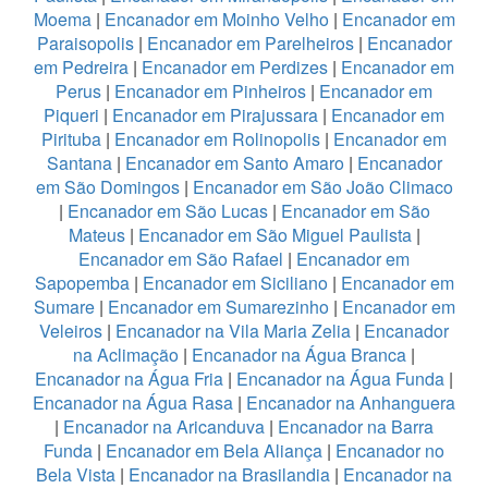
Moema
|
Encanador em Moinho Velho
|
Encanador em
Paraisopolis
|
Encanador em Parelheiros
|
Encanador
em Pedreira
|
Encanador em Perdizes
|
Encanador em
Perus
|
Encanador em Pinheiros
|
Encanador em
Piqueri
|
Encanador em Pirajussara
|
Encanador em
Pirituba
|
Encanador em Rolinopolis
|
Encanador em
Santana
|
Encanador em Santo Amaro
|
Encanador
em São Domingos
|
Encanador em São João Climaco
|
Encanador em São Lucas
|
Encanador em São
Mateus
|
Encanador em São Miguel Paulista
|
Encanador em São Rafael
|
Encanador em
Sapopemba
|
Encanador em Siciliano
|
Encanador em
Sumare
|
Encanador em Sumarezinho
|
Encanador em
Veleiros
|
Encanador na Vila Maria Zelia
|
Encanador
na Aclimação
|
Encanador na Água Branca
|
Encanador na Água Fria
|
Encanador na Água Funda
|
Encanador na Água Rasa
|
Encanador na Anhanguera
|
Encanador na Aricanduva
|
Encanador na Barra
Funda
|
Encanador em Bela Aliança
|
Encanador no
Bela Vista
|
Encanador na Brasilandia
|
Encanador na