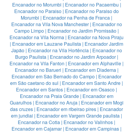
Encanador no Morumbi
|
Encanador no Pacaembu
|
Encanador no Paraiso
|
Encanador no Paraiso do
Morumbi
|
Encanador na Penha de Franca
|
Encanador na Vila Nova Manchester
|
Encanador no
Campo Limpo
|
Encanador no Jardim Promissão
|
Encanador na Vila Norma
|
Encanador na Nova Piraju
|
Encanador em Lauzane Paulista
|
Encanador Jardim
Japão
|
Encanador na Vila Hortência
|
Encanador no
Burgo Paulista
|
Encanador no Jardim Arpoador
|
Encanador na Vila Fanton
|
Encanador em Alphaville
|
Encanador no Barueri
|
Encanador em Diadema
|
Encanador em São Bernado do Campo
|
Encanador
em São caetano do sul
|
Encanador em Santo Andre
|
Encanador em Santos
|
Encanador em Osasco
|
Encanador na Praia Grande
|
Encanador em
Guarulhos
|
Encanador no Aruja
|
Encanador em Mogi
das cruzes
|
Encanador em ribeirao pires
|
Encanador
em jundiai
|
Encanador em Vargem Grande paulista
|
Encanador na Cotia
|
Encanador no Valinhos
|
Encanador em Cajamar
|
Encanador em Campinas
|