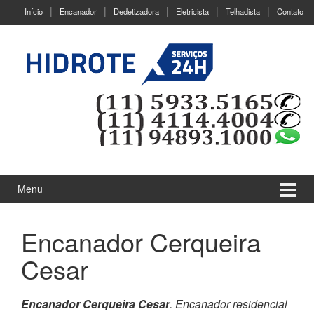
Ir
Pular
Início
Encanador
Dedetizadora
Eletricista
Telhadista
Contato
para
para
o
menu
Conteúdo
principal
Menu
Encanador Cerqueira
Cesar
Encanador Cerqueira Cesar
. Encanador residencial