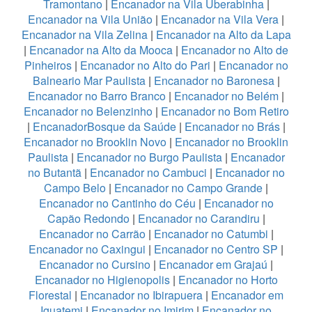
Tramontano
|
Encanador na Vila Uberabinha
|
Encanador na Vila União
|
Encanador na Vila Vera
|
Encanador na Vila Zelina
|
Encanador na Alto da Lapa
|
Encanador na Alto da Mooca
|
Encanador no Alto de
Pinheiros
|
Encanador no Alto do Pari
|
Encanador no
Balneario Mar Paulista
|
Encanador no Baronesa
|
Encanador no Barro Branco
|
Encanador no Belém
|
Encanador no Belenzinho
|
Encanador no Bom Retiro
|
EncanadorBosque da Saúde
|
Encanador no Brás
|
Encanador no Brooklin Novo
|
Encanador no Brooklin
Paulista
|
Encanador no Burgo Paulista
|
Encanador
no Butantã
|
Encanador no Cambuci
|
Encanador no
Campo Belo
|
Encanador no Campo Grande
|
Encanador no Cantinho do Céu
|
Encanador no
Capão Redondo
|
Encanador no Carandiru
|
Encanador no Carrão
|
Encanador no Catumbi
|
Encanador no Caxingui
|
Encanador no Centro SP
|
Encanador no Cursino
|
Encanador em Grajaú
|
Encanador no Higienopolis
|
Encanador no Horto
Florestal
|
Encanador no Ibirapuera
|
Encanador em
Iguatemi
|
Encanador no Imirim
|
Encanador no