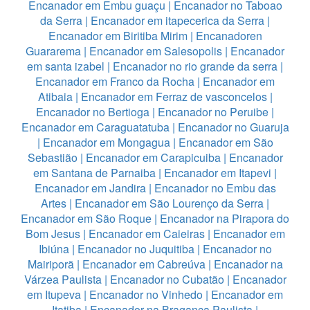
Encanador em Embu guaçu
|
Encanador no Taboao
da Serra
|
Encanador em itapecerica da Serra
|
Encanador em Biritiba Mirim
|
Encanadoren
Guararema
|
Encanador em Salesopolis
|
Encanador
em santa izabel
|
Encanador no rio grande da serra
|
Encanador em Franco da Rocha
|
Encanador em
Atibaia
|
Encanador em Ferraz de vasconcelos
|
Encanador no Bertioga
|
Encanador no Peruibe
|
Encanador em Caraguatatuba
|
Encanador no Guaruja
|
Encanador em Mongagua
|
Encanador em São
Sebastião
|
Encanador em Carapicuiba
|
Encanador
em Santana de Parnaiba
|
Encanador em Itapevi
|
Encanador em Jandira
|
Encanador no Embu das
Artes
|
Encanador em São Lourenço da Serra
|
Encanador em São Roque
|
Encanador na Pirapora do
Bom Jesus
|
Encanador em Caieiras
|
Encanador em
Ibiúna
|
Encanador no Juquitiba
|
Encanador no
Mairiporã
|
Encanador em Cabreúva
|
Encanador na
Várzea Paulista
|
Encanador no Cubatão
|
Encanador
em Itupeva
|
Encanador no Vinhedo
|
Encanador em
Itatiba
|
Encanador na Bragança Paulista
|