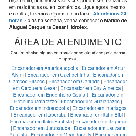
orçamento, pois nossos serviços podem ser realizados
em residências ou em comércios.
Ligue agora mesmo
e confira, fazemos orçamento no local,
Atendemos 24
horas
7 dias na semana, venha conhecer o
Marido de
Aluguel Cerqueira Cesar Hidrotex
.
ÁREA DE ATENDIMENTO
Confira abaixo alguns bairros/cidades atendidas pela nossa
empresa.
Encanador em Americanopolis
|
Encanador em Artur
Alvim
|
Encanador em Cachoeirinha
|
Encanador em
Campos Eliseos
|
Encanador em Caninde
|
Encanador
em Cerqueira Cesar
|
Encanador em City America
|
Encanador em Engenheiro Goulart
|
Encanador em
Ermelino Matarazzo
|
Encanador em Guaianazes
|
Encanador em Indianopolis
|
Encanador em Interlagos
|
Encanador em Itaberaba
|
Encanador em Itaim Bibi
|
Encanador em Itaim Paulista
|
Encanador em Itaquera
|
Encanador em Jurubatuba
|
Encanador em Lauzane
Paulista
|
Encanador em Mirandopolis
|
Encanador em